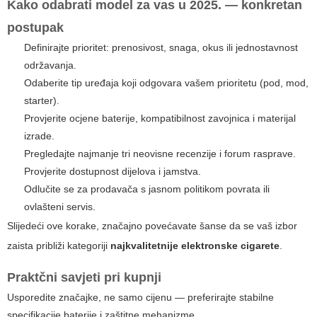
Kako odabrati model za vas u 2025. — konkretan
postupak
Definirajte prioritet: prenosivost, snaga, okus ili jednostavnost
održavanja.
Odaberite tip uređaja koji odgovara vašem prioritetu (pod, mod,
starter).
Provjerite ocjene baterije, kompatibilnost zavojnica i materijal
izrade.
Pregledajte najmanje tri neovisne recenzije i forum rasprave.
Provjerite dostupnost dijelova i jamstva.
Odlučite se za prodavača s jasnom politikom povrata ili
ovlašteni servis.
Slijedeći ove korake, značajno povećavate šanse da se vaš izbor
zaista približi kategoriji
najkvalitetnije elektronske cigarete
.
Praktčni savjeti pri kupnji
Usporedite značajke, ne samo cijenu — preferirajte stabilne
specifikacije baterije i zaštitne mehanizme.