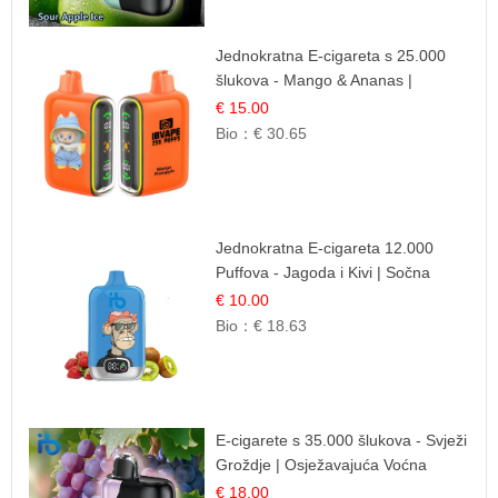
Jednokratna E-cigareta s 25.000
šlukova - Mango & Ananas |
Egzotična Voćna Mješavina
€ 15.00
Bio：
€ 30.65
Jednokratna E-cigareta 12.000
Puffova - Jagoda i Kivi | Sočna
Voćna Kombinacija
€ 10.00
Bio：
€ 18.63
E-cigarete s 35.000 šlukova - Svježi
Groždje | Osježavajuća Voćna
Aroma
€ 18.00