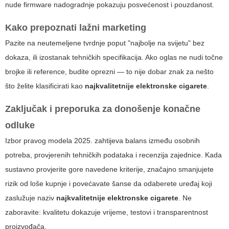
nude firmware nadogradnje pokazuju posvećenost i pouzdanost.
Kako prepoznati lažni marketing
Pazite na neutemeljene tvrdnje poput "najbolje na svijetu" bez
dokaza, ili izostanak tehničkih specifikacija. Ako oglas ne nudi točne
brojke ili reference, budite oprezni — to nije dobar znak za nešto
što želite klasificirati kao
najkvalitetnije elektronske cigarete
.
Zaključak i preporuka za donošenje konačne
odluke
Izbor pravog modela 2025. zahtijeva balans između osobnih
potreba, provjerenih tehničkih podataka i recenzija zajednice. Kada
sustavno provjerite gore navedene kriterije, značajno smanjujete
rizik od loše kupnje i povećavate šanse da odaberete uređaj koji
zaslužuje naziv
najkvalitetnije elektronske cigarete
. Ne
zaboravite: kvalitetu dokazuje vrijeme, testovi i transparentnost
proizvođača.