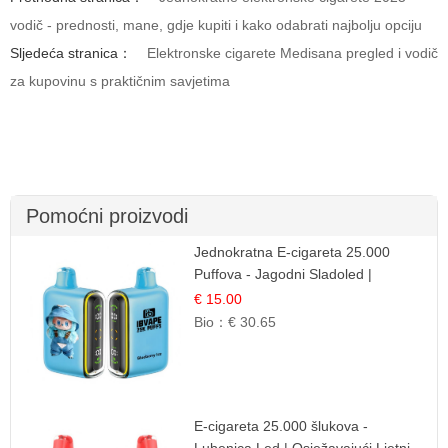
vodič - prednosti, mane, gdje kupiti i kako odabrati najbolju opciju
Sljedeća stranica：
Elektronske cigarete Medisana pregled i vodič
za kupovinu s praktičnim savjetima
Pomoćni proizvodi
Jednokratna E-cigareta 25.000
Puffova - Jagodni Sladoled |
Kremasta Slatka Okus
€ 15.00
Bio：
€ 30.65
E-cigareta 25.000 šlukova -
Lubenica Led | Osježavajući Ljetni