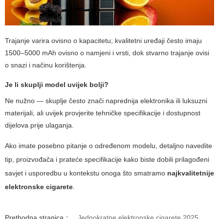
Trajanje varira ovisno o kapacitetu; kvalitetni uređaji često imaju
1500–5000 mAh ovisno o namjeni i vrsti, dok stvarno trajanje ovisi
o snazi i načinu korištenja.
Je li skuplji model uvijek bolji?
Ne nužno — skuplje često znači naprednija elektronika ili luksuzni
materijali, ali uvijek provjerite tehničke specifikacije i dostupnost
dijelova prije ulaganja.
Ako imate posebno pitanje o određenom modelu, detaljno navedite
tip, proizvođača i prateće specifikacije kako biste dobili prilagođeni
savjet i usporedbu u kontekstu onoga što smatramo
najkvalitetnije
elektronske cigarete
.
Prethodna stranica：
Jednokratne elektronske cigarete 2025