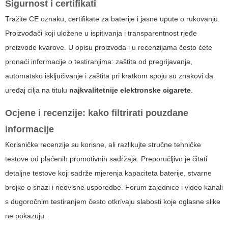
Sigurnost i certifikati
Tražite CE oznaku, certifikate za baterije i jasne upute o rukovanju.
Proizvođači koji uložene u ispitivanja i transparentnost rjeđe
proizvode kvarove. U opisu proizvoda i u recenzijama često ćete
pronaći informacije o testiranjima: zaštita od pregrijavanja,
automatsko isključivanje i zaštita pri kratkom spoju su znakovi da
uređaj cilja na titulu
najkvalitetnije elektronske cigarete
.
Ocjene i recenzije: kako filtrirati pouzdane
informacije
Korisničke recenzije su korisne, ali razlikujte stručne tehničke
testove od plaćenih promotivnih sadržaja. Preporučljivo je čitati
detaljne testove koji sadrže mjerenja kapaciteta baterije, stvarne
brojke o snazi i neovisne usporedbe. Forum zajednice i video kanali
s dugoročnim testiranjem često otkrivaju slabosti koje oglasne slike
ne pokazuju.