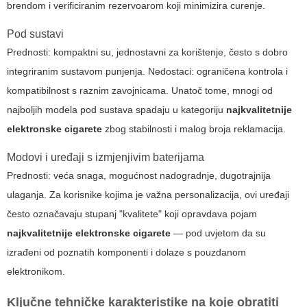
brendom i verificiranim rezervoarom koji minimizira curenje.
Pod sustavi
Prednosti: kompaktni su, jednostavni za korištenje, često s dobro
integriranim sustavom punjenja. Nedostaci: ograničena kontrola i
kompatibilnost s raznim zavojnicama. Unatoč tome, mnogi od
najboljih modela pod sustava spadaju u kategoriju
najkvalitetnije
elektronske cigarete
zbog stabilnosti i malog broja reklamacija.
Modovi i uređaji s izmjenjivim baterijama
Prednosti: veća snaga, mogućnost nadogradnje, dugotrajnija
ulaganja. Za korisnike kojima je važna personalizacija, ovi uređaji
često označavaju stupanj "kvalitete" koji opravdava pojam
najkvalitetnije elektronske cigarete
— pod uvjetom da su
izrađeni od poznatih komponenti i dolaze s pouzdanom
elektronikom.
Ključne tehničke karakteristike na koje obratiti