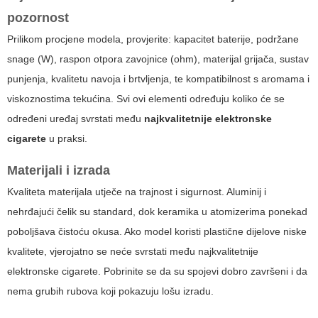
pozornost
Prilikom procjene modela, provjerite: kapacitet baterije, podržane
snage (W), raspon otpora zavojnice (ohm), materijal grijača, sustav
punjenja, kvalitetu navoja i brtvljenja, te kompatibilnost s aromama i
viskoznostima tekućina. Svi ovi elementi određuju koliko će se
određeni uređaj svrstati među
najkvalitetnije elektronske
cigarete
u praksi.
Materijali i izrada
Kvaliteta materijala utječe na trajnost i sigurnost. Aluminij i
nehrđajući čelik su standard, dok keramika u atomizerima ponekad
poboljšava čistoću okusa. Ako model koristi plastične dijelove niske
kvalitete, vjerojatno se neće svrstati među
najkvalitetnije
elektronske cigarete
. Pobrinite se da su spojevi dobro završeni i da
nema grubih rubova koji pokazuju lošu izradu.