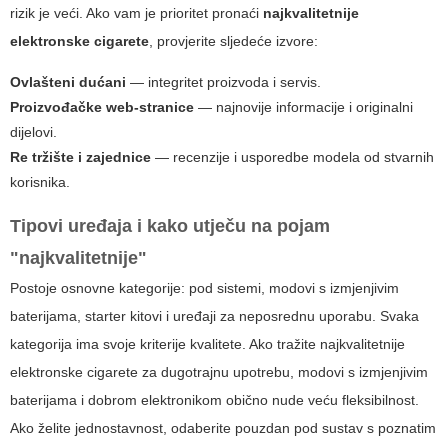
rizik je veći. Ako vam je prioritet pronaći
najkvalitetnije
elektronske cigarete
, provjerite sljedeće izvore:
Ovlašteni dućani
— integritet proizvoda i servis.
Proizvođačke web-stranice
— najnovije informacije i originalni
dijelovi.
Re tržište i zajednice
— recenzije i usporedbe modela od stvarnih
korisnika.
Tipovi uređaja i kako utječu na pojam
"najkvalitetnije"
Postoje osnovne kategorije: pod sistemi, modovi s izmjenjivim
baterijama, starter kitovi i uređaji za neposrednu uporabu. Svaka
kategorija ima svoje kriterije kvalitete. Ako tražite
najkvalitetnije
elektronske cigarete
za dugotrajnu upotrebu, modovi s izmjenjivim
baterijama i dobrom elektronikom obično nude veću fleksibilnost.
Ako želite jednostavnost, odaberite pouzdan pod sustav s poznatim