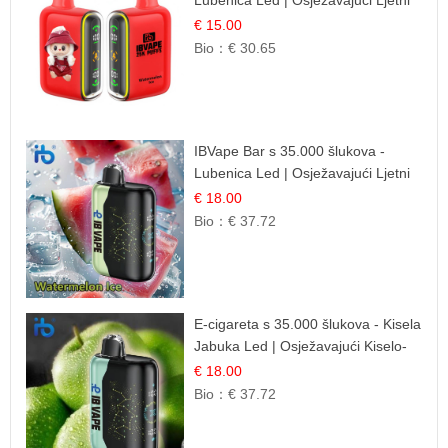
Okus
€ 15.00
Bio：
€ 30.65
IBVape Bar s 35.000 šlukova -
Lubenica Led | Osježavajući Ljetni
Okus
€ 18.00
Bio：
€ 37.72
E-cigareta s 35.000 šlukova - Kisela
Jabuka Led | Osježavajući Kiselo-
Slatki Okus
€ 18.00
Bio：
€ 37.72