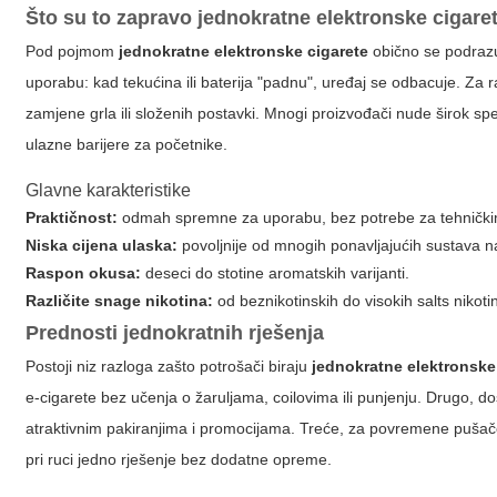
Što su to zapravo jednokratne elektronske cigare
Pod pojmom
jednokratne elektronske cigarete
obično se podrazum
uporabu: kad tekućina ili baterija "padnu", uređaj se odbacuje. Za r
zamjene grla ili složenih postavki. Mnogi proizvođači nude širok spek
ulazne barijere za početnike.
Glavne karakteristike
Praktičnost:
odmah spremne za uporabu, bez potrebe za tehničk
Niska cijena ulaska:
povoljnije od mnogih ponavljajućih sustava n
Raspon okusa:
deseci do stotine aromatskih varijanti.
Različite snage nikotina:
od beznikotinskih do visokih salts nikoti
Prednosti jednokratnih rješenja
Postoji niz razloga zašto potrošači biraju
jednokratne elektronske
e-cigarete bez učenja o žaruljama, coilovima ili punjenju. Drugo, do
atraktivnim pakiranjima i promocijama. Treće, za povremene pušače i
pri ruci jedno rješenje bez dodatne opreme.