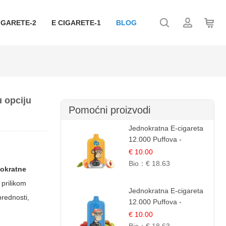
IGARETE-2
E CIGARETE-1
BLOG
u opciju
Pomoćni proizvodi
Jednokratna E-cigareta
12.000 Puffova -
Breskva i Voćni Sok |
€ 10.00
Osježavajuća Voćna
Bio：
€ 18.63
nokratne
Mješavina
 prilikom
Jednokratna E-cigareta
prednosti,
12.000 Puffova -
Jagoda i Kivi | Sočna
€ 10.00
Voćna Kombinacija