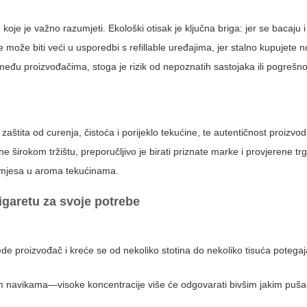
koje je važno razumjeti. Ekološki otisak je ključna briga: jer se bacaju i 
može biti veći u usporedbi s refillable uređajima, jer stalno kupujete 
u među proizvođačima, stoga je rizik od nepoznatih sastojaka ili pogrešno
 zaštita od curenja, čistoća i porijeklo tekućine, te autentičnost proizv
e širokom tržištu, preporučljivo je birati priznate marke i provjerene t
 primjesa u aroma tekućinama.
igaretu za svoje potrebe
e proizvođač i kreće se od nekoliko stotina do nekoliko tisuća potega
m navikama—visoke koncentracije više će odgovarati bivšim jakim puša