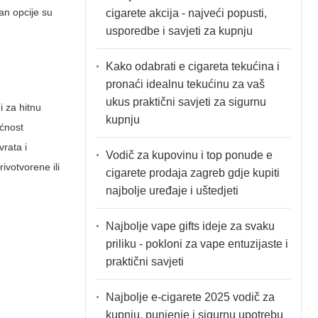
an opcije su
cigarete akcija - najveći popusti,
usporedbe i savjeti za kupnju
Kako odabrati e cigareta tekućina i
pronaći idealnu tekućinu za vaš
ukus praktični savjeti za sigurnu
i za hitnu
kupnju
ućnost
vrata i
Vodič za kupovinu i top ponude e
ivotvorene ili
cigarete prodaja zagreb gdje kupiti
najbolje uređaje i uštedjeti
Najbolje vape gifts ideje za svaku
priliku - pokloni za vape entuzijaste i
praktični savjeti
Najbolje e-cigarete 2025 vodič za
kupnju, punjenje i sigurnu upotrebu