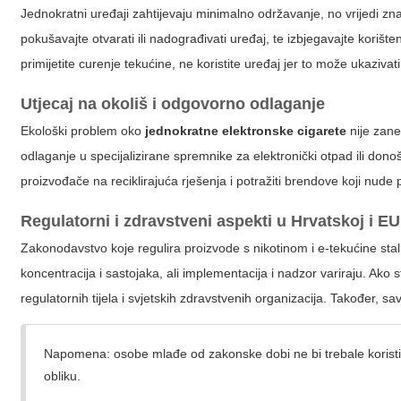
Jednokratni uređaji zahtijevaju minimalno održavanje, no vrijedi zna
pokušavajte otvarati ili nadograđivati uređaj, te izbjegavajte korišt
primijetite curenje tekućine, ne koristite uređaj jer to može ukaziva
Utjecaj na okoliš i odgovorno odlaganje
Ekološki problem oko
jednokratne elektronske cigarete
nije zane
odlaganje u specijalizirane spremnike za elektronički otpad ili donoš
proizvođače na reciklirajuća rješenja i potražiti brendove koji nude 
Regulatorni i zdravstveni aspekti u Hrvatskoj i EU
Zakonodavstvo koje regulira proizvode s nikotinom i e-tekućine sta
koncentracija i sastojaka, ali implementacija i nadzor variraju. Ako s
regulatornih tijela i svjetskih zdravstvenih organizacija. Također, 
Napomena:
osobe mlađe od zakonske dobi ne bi trebale koristiti 
obliku.