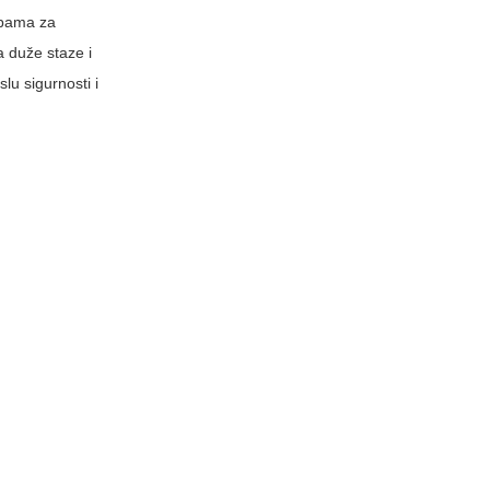
ebama za
a duže staze i
lu sigurnosti i