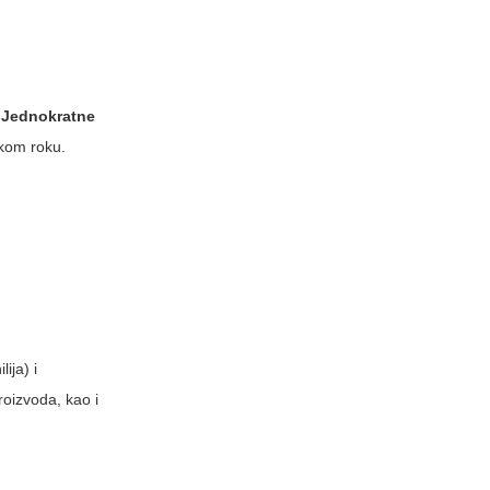
.
Jednokratne
tkom roku.
ija) i
roizvoda, kao i