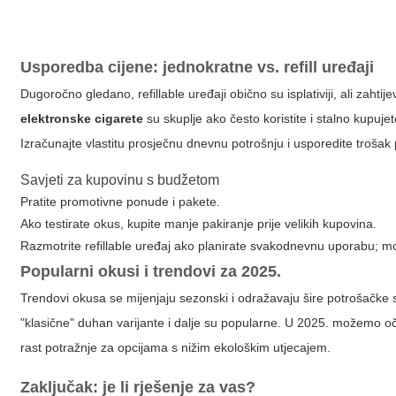
Usporedba cijene: jednokratne vs. refill uređaji
Dugoročno gledano, refillable uređaji obično su isplativiji, ali zaht
elektronske cigarete
su skuplje ako često koristite i stalno kupuje
Izračunajte vlastitu prosječnu dnevnu potrošnju i usporedite trošak
Savjeti za kupovinu s budžetom
Pratite promotivne ponude i pakete.
Ako testirate okus, kupite manje pakiranje prije velikih kupovina.
Razmotrite refillable uređaj ako planirate svakodnevnu uporabu; m
Popularni okusi i trendovi za 2025.
Trendovi okusa se mijenjaju sezonski i odražavaju šire potrošačke skl
"klasične" duhan varijante i dalje su popularne. U 2025. možemo oče
rast potražnje za opcijama s nižim ekološkim utjecajem.
Zaključak: je li rješenje za vas?