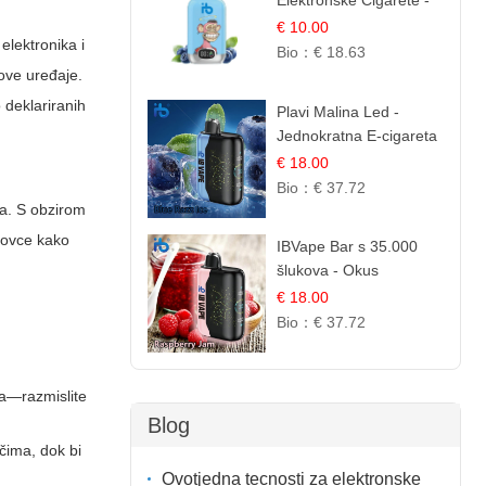
Elektronske Cigarete -
Plavi Malina Led |
€ 10.00
elektronika i
IBVape
Bio：
€ 18.63
nove uređaje.
 deklariranih
Plavi Malina Led -
Jednokratna E-cigareta
s 35.000 šlukova |
€ 18.00
IBVape
Bio：
€ 37.72
oda. S obzirom
rgovce kako
IBVape Bar s 35.000
šlukova - Okus
Malinova Džema |
€ 18.00
Slatka Voćna Aroma
Bio：
€ 37.72
ja—razmislite
Blog
čima, dok bi
Ovotjedna tecnosti za elektronske