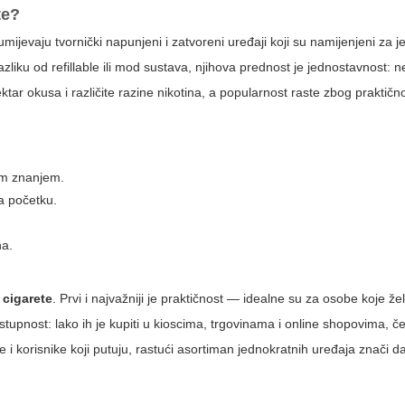
te?
ijevaju tvornički napunjeni i zatvoreni uređaji koji su namijenjeni za 
azliku od refillable ili mod sustava, njihova prednost je jednostavnost: 
tar okusa i različite razine nikotina, a popularnost raste zbog praktično
im znanjem.
a početku.
na.
 cigarete
. Prvi i najvažniji je praktičnost — idealne su za osobe koje ž
stupnost: lako ih je kupiti u kioscima, trgovinama i online shopovima, č
 korisnike koji putuju, rastući asortiman jednokratnih uređaja znači da