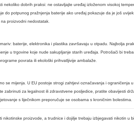
ti nekoliko dobrih praksi: ne ostavljajte uređaj izloženom visokoj temper
enje do potpunog pražnjenja baterije ako uređaj pokazuje da je još uvijek
ti na proizvodni nedostatak.
mariv: baterije, elektronika i plastika završavaju u otpadu. Najbolja pra
enje u trgovine koje nude sakupljanje starih uređaja. Potrošači bi trebali
programe povrata ili ekološki prihvatljivije ambalaže.
lno se mijenja. U EU postoje strogi zahtjevi označavanja i ograničenja 
te zabrinuti za legalnost ili zdravstvene posljedice, pratite obavijesti dr
savjetovanje s liječnikom preporučuje se osobama s kroničnim bolestima.
nikotinske proizvode, a trudnice i dojilje trebaju izbjegavati nikotin u b