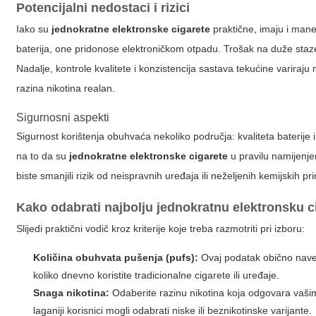
Potencijalni nedostaci i rizici
Iako su
jednokratne elektronske cigarete
praktične, imaju i mane 
baterija, one pridonose elektroničkom otpadu. Trošak na duže staze 
Nadalje, kontrole kvalitete i konzistencija sastava tekućine variraj
razina nikotina realan.
Sigurnosni aspekti
Sigurnost korištenja obuhvaća nekoliko područja: kvaliteta baterije i
na to da su
jednokratne elektronske cigarete
u pravilu namijenjen
biste smanjili rizik od neispravnih uređaja ili neželjenih kemijskih
Kako odabrati najbolju jednokratnu elektronsku c
Slijedi praktični vodič kroz kriterije koje treba razmotriti pri izboru:
Količina obuhvata pušenja (pufs):
Ovaj podatak obično naved
koliko dnevno koristite tradicionalne cigarete ili uređaje.
Snaga nikotina:
Odaberite razinu nikotina koja odgovara vaši
laganiji korisnici mogli odabrati niske ili beznikotinske varijante.