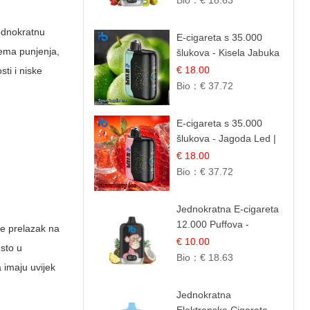
Bio：
€ 18.63
jednokratnu
E-cigareta s 35.000
nema punjenja,
šlukova - Kisela Jabuka
Led | Osježavajući
€ 18.00
sti i niske
Kiselo-Slatki Okus
Bio：
€ 37.72
E-cigareta s 35.000
šlukova - Jagoda Led |
Ohladivši i Osježavajući
€ 18.00
Okus
Bio：
€ 37.72
Jednokratna E-cigareta
12.000 Puffova -
ele prelazak na
Ananas i Kokos
€ 10.00
esto u
Sladoled | Tropski
Bio：
€ 18.63
 imaju uvijek
Desert
Jednokratna