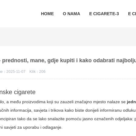
HOME
O NAMA
E CIGARETE-3
E C
prednosti, mane, gdje kupiti i kako odabrati najbolj
eme：2025-11-07
Klik：
206
onske cigarete
vilo, a među proizvodima koji su zauzeli značajno mjesto nalaze se
jed
nih informacija, savjeta i trikova kako biste donijeli informiranu odluku
 koncipiran tako da se lako snalazite pomoću jasno označenih odjeljaka: 
čni savjeti za uporabu i odlaganje.