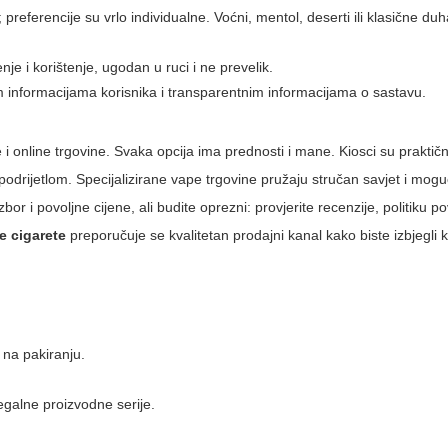
eferencije su vrlo individualne. Voćni, mentol, deserti ili klasične duh
nje i korištenje, ugodan u ruci i ne prevelik.
 informacijama korisnika i transparentnim informacijama o sastavu.
ne i online trgovine. Svaka opcija ima prednosti i mane. Kiosci su praktičn
podrijetlom. Specijalizirane vape trgovine pružaju stručan savjet i mog
or i povoljne cijene, ali budite oprezni: provjerite recenzije, politiku po
e cigarete
preporučuje se kvalitetan prodajni kanal kako biste izbjegli kr
 na pakiranju.
egalne proizvodne serije.