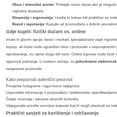
Okus i intenzitet arome:
Probajte razne okuse ako je moguće; pr
najčešće dostupne.
Dimenzije i ergonomija:
Uređaj bi trebao biti praktičan za noše
Brand i reputacija:
Kupujte od proizvođača s dobrim povratnim
Gdje kupiti: fizički dućani vs. online
Imate tri glavne opcije: kiosci i marketi, specijalizirane vape trgovi
kupnju, ali često nude ograničen izbor i proizvode s neprovjerenim 
isprobavanja, no cijene mogu biti veće. Online trgovine nude širok izb
sigurnost pakiranja. U svakom slučaju, za
jednokratne elektronsk
neispravne proizvode.
Kako prepoznati autentični proizvod
Provjerite holograme i sigurnosne naljepnice.
Usporedite informacije o proizvođaču i deklariranim specifikacijama
Čitajte recenzije i iskustva stvarnih korisnika.
Izbjegavajte previše sumnjive popuste koji bi mogli ukazivati na nel
Praktčni savjeti za korištenje i održavanje