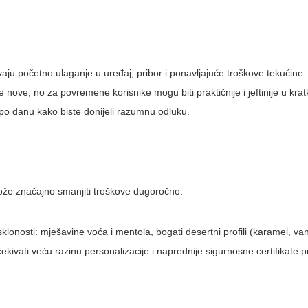
ijevaju početno ulaganje u uređaj, pribor i ponavljajuće troškove tekućine
te nove, no za povremene korisnike mogu biti praktičnije i jeftinije u kra
 po danu kako biste donijeli razumnu odluku.
ože značajno smanjiti troškove dugoročno.
onosti: mješavine voća i mentola, bogati desertni profili (karamel, vanil
kivati veću razinu personalizacije i naprednije sigurnosne certifikate p