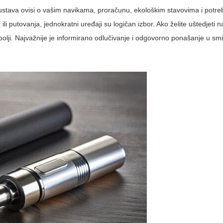
 sustava ovisi o vašim navikama, proračunu, ekološkim stavovima i potr
li putovanja, jednokratni uređaji su logičan izbor. Ako želite uštedjeti n
 bolji. Najvažnije je informirano odlučivanje i odgovorno ponašanje u smis