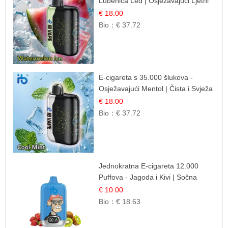
Lubenica Led | Osježavajući Ljetni
Okus
€ 18.00
Bio：
€ 37.72
E-cigareta s 35.000 šlukova -
Osježavajući Mentol | Čista i Svježa
Okus
€ 18.00
Bio：
€ 37.72
Jednokratna E-cigareta 12.000
Puffova - Jagoda i Kivi | Sočna
Voćna Kombinacija
€ 10.00
Bio：
€ 18.63