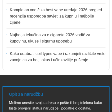
Kompletan vodič za best vape uređaje 2026 pregled
recenzija usporedba savjeti za kupnju i najbolje
cijene
Najbolja tekućina za e cigarete 2026 vodič za
kupovinu, ukuse i sigurnu upotrebu
Kako odabrati coil types vape i razumjeti različite vrste
zavojnica za bolji okus i učinkovitije pušenje
Upit za narudžbu
Molimo unesite svoju adresu e-pošte ili broj telefona kako
biste provjerili status narudžbe i podatke o dostavi.