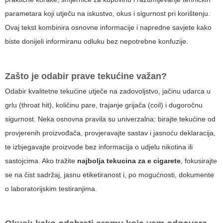
parametara koji utječu na iskustvo, okus i sigurnost pri korištenju.
Ovaj tekst kombinira osnovne informacije i napredne savjete kako
biste donijeli informiranu odluku bez nepotrebne konfuzije.
Zašto je odabir prave tekućine važan?
Odabir kvalitetne tekućine utječe na zadovoljstvo, jačinu udarca u
grlu (throat hit), količinu pare, trajanje grijača (coil) i dugoročnu
sigurnost. Neka osnovna pravila su univerzalna: birajte tekućine od
provjerenih proizvođača, provjeravajte sastav i jasnoću deklaracija,
te izbjegavajte proizvode bez informacija o udjelu nikotina ili
sastojcima. Ako tražite
najbolja tekucina za e cigarete
, fokusirajte
se na čist sadržaj, jasnu etiketiranost i, po mogućnosti, dokumente
o laboratorijskim testiranjima.