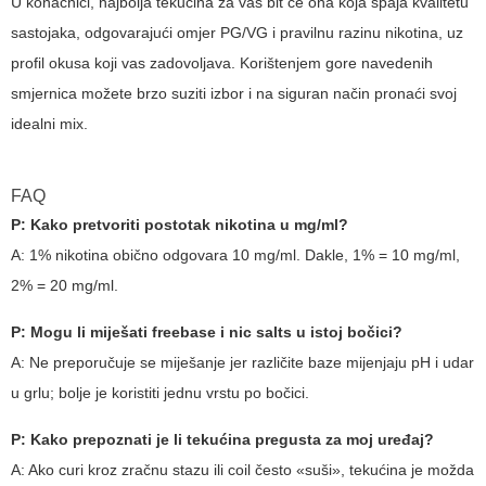
U konačnici, najbolja tekućina za vas bit će ona koja spaja kvalitetu
sastojaka, odgovarajući omjer PG/VG i pravilnu razinu nikotina, uz
profil okusa koji vas zadovoljava. Korištenjem gore navedenih
smjernica možete brzo suziti izbor i na siguran način pronaći svoj
idealni mix.
FAQ
P: Kako pretvoriti postotak nikotina u mg/ml?
A: 1% nikotina obično odgovara 10 mg/ml. Dakle, 1% = 10 mg/ml,
2% = 20 mg/ml.
P: Mogu li miješati freebase i nic salts u istoj bočici?
A: Ne preporučuje se miješanje jer različite baze mijenjaju pH i udar
u grlu; bolje je koristiti jednu vrstu po bočici.
P: Kako prepoznati je li tekućina pregusta za moj uređaj?
A: Ako curi kroz zračnu stazu ili coil često «suši», tekućina je možda