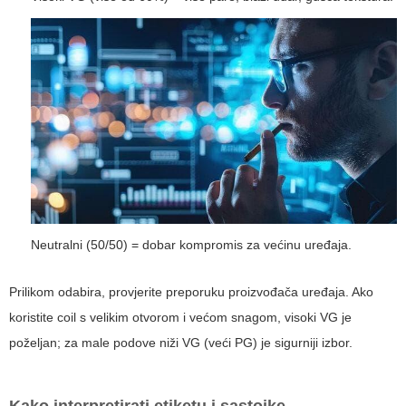
Neutralni (50/50) = dobar kompromis za većinu uređaja.
Prilikom odabira, provjerite preporuku proizvođača uređaja. Ako
koristite coil s velikim otvorom i većom snagom, visoki VG je
poželjan; za male podove niži VG (veći PG) je sigurniji izbor.
Kako interpretirati etiketu i sastojke