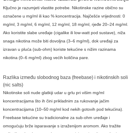
Ključno je razumjeti vlastite potrebe. Nikotinske razine obično su
označene u mg/ml ili kao % koncentracija. Najčešće vrijednosti: 0
mg/ml, 3 mg/ml, 6 mg/ml, 12 mg/ml, 18 mg/ml, rjeđe 20–24 mg/ml.
Ako koristite slabe uređaje (cigalike ili low-watt pod sustave), niža
snaga nikotina može biti dovoljna (
3–6 mg/ml
), dok uređaji za
izravan u pluća (sub-ohm) koriste tekućine s nižim razinama
nikotina (0–6 mg/ml) zbog većih količina pare.
Razlika između slobodnog baza (freebase) i nikotinskih soli
(nic salts)
Nikotinske soli nude glatkiji udar u grlu pri višim mg/ml
koncentracijama što ih čini prikladnim za rukovanje jačim
koncentracijama (10–50 mg/ml kod nekih gotovih pod tekućina).
Freebase tekućine su tradicionalne za sub-ohm uređaje i
omogućuju brže isparavanje s izraženijom aromom. Ako tražite