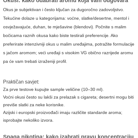
Okusi: kako odabrati aromu koja vam odgovara
Okus je subjektivan i često ključan za dugoročno zadovoljstvo.
Tekućine dolaze u kategorijama: voćne, slatke/desertne, mentol i
osvježavajuće, duhan, te mješavine (blendovi). Počnite s malim
bočicama raznih okusa kako biste testirali preferencije. Ako
preferirate intenzivniji okus u malim uređajima, potražite formulacije
s jačom aromom; veći uređaji s visokim VG obično razrijede aromu
pa će vam trebati izraženiji profil.
Praktičan savjet:
Za prve testove kupujte sample veličine (10–30 ml).
Voćni okusi često su lakši za prelazak s cigareta; desertni mogu biti
previše slatki za neke korisnike.
Azijski i europski proizvođači imaju različite standarde aroma;
isprobajte nekoliko izvora.
Snaga nikotina: kako izabrati pravu koncentraciju