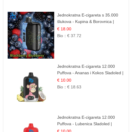
Jednokratna E-cigareta s 35.000
šlukova - Kupina & Borovnica |
Intenzivna Mješavina Šumskog
€ 18.00
Voća
Bio：
€ 37.72
Jednokratna E-cigareta 12.000
Puffova - Ananas i Kokos Sladoled |
Tropski Desert
€ 10.00
Bio：
€ 18.63
Jednokratna E-cigareta 12.000
Puffova - Lubenica Sladoled |
Ljetna Desertna Aroma
€ 10.00