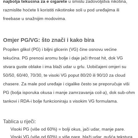
najbolja tekucina za e cigarete
u smislu zadovoljstva nikotina,
razmislite hoćete li koristiti nikotinske soli u pod uređajima ili
freebase u snažnijim modovima.
Omjer PG/VG: što znači i kako bira
Propilen glikol (PG) i biljni glicerin (VG) čine osnovu većine
tekućina. PG prenosi aromu bolje i daje jači throat hit, dok VG
stvara guste oblake i ima blaži udar u grlu. Uobičajeni omjeri su
50/50, 60/40, 70/30, te visoki VG poput 80/20 ili 90/10 za cloud
chasere. Za male pod uređaje i cigalike često se preporučuje viši
PG (bolja isporuka okusa i manje zamrzavanja coil-a), dok sub-ohm
tankovi i RDA-i bolje funkcioniraju s visokim VG formulama.
Tablica u riječi:
Visoki PG (više od 60%) = bolji okus, jači udar, manje pare.
Visoki VG (više od 60%) = više pare, blaži udar, gušća tekstura.