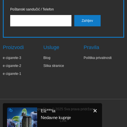
Poštanski sandučić / Telefon
Proizvodi
Usluge
Pravila
e cigarete-3
Blog
Politika privatnosti
e cigarete-2
Slika stranice
e cigarete-1
IBVape Shop © 2025 Sva prava pridržana.
✕
Elż***ta
Nedavne kupnje
Link: