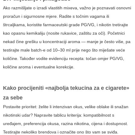
Ako razmišljate o izradi vlastitih mixeva, važno je poznavati osnovni
proračun i sigurnosne mjere. Radite s točnim vagama ili
štrcaljkama, koristite farmaceutski grade PG/VG, i nikotin tretirajte
kao opasnu kemikaliju (nosite rukavice, zaštitu za oči). Početnici
nekad čine grešku u koncentraciji aroma — manje je često više, pa
testirajte male batch-e od 10–30 ml prije nego što miješate veće
količine. Također vodite evidenciju recepta: točan omjer PG/VG,
količine aroma i eventualne korekcije.
Kako procijeniti «najbolja tekucina za e cigarete»
za sebe
Postavite prioritet: želite li intenzivan okus, velike oblake ili snažan
nikotinski udar? Napravite tablicu kriterija: kompatibilnost s
uređajem, preferencija okusa, razina nikotina, cijena i dostupnost.
Testirajte nekoliko brendova i označite ono što vam se sviđa.