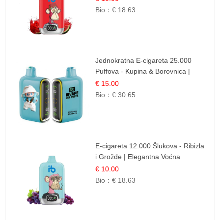
Bio：
€ 18.63
Jednokratna E-cigareta 25.000
Puffova - Kupina & Borovnica |
Šumska Voćna Mješavina
€ 15.00
Bio：
€ 30.65
E-cigareta 12.000 Šlukova - Ribizla
i Grožđe | Elegantna Voćna
Kombinacija
€ 10.00
Bio：
€ 18.63