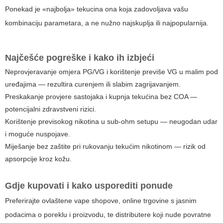
Ponekad je «najbolja» tekucina ona koja zadovoljava vašu
kombinaciju parametara, a ne nužno najskuplja ili najpopularnija.
Najčešće pogreške i kako ih izbjeći
Neprovjeravanje omjera PG/VG i korištenje previše VG u malim pod
uređajima — rezultira curenjem ili slabim zagrijavanjem.
Preskakanje provjere sastojaka i kupnja tekućina bez COA —
potencijalni zdravstveni rizici.
Korištenje previsokog nikotina u sub-ohm setupu — neugodan udar
i moguće nuspojave.
Miješanje bez zaštite pri rukovanju tekućim nikotinom — rizik od
apsorpcije kroz kožu.
Gdje kupovati i kako usporediti ponude
Preferirajte ovlaštene vape shopove, online trgovine s jasnim
podacima o poreklu i proizvodu, te distributere koji nude povratne