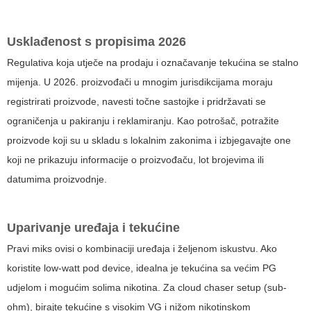
Usklađenost s propisima 2026
Regulativa koja utječe na prodaju i označavanje tekućina se stalno
mijenja. U 2026. proizvođači u mnogim jurisdikcijama moraju
registrirati proizvode, navesti točne sastojke i pridržavati se
ograničenja u pakiranju i reklamiranju. Kao potrošač, potražite
proizvode koji su u skladu s lokalnim zakonima i izbjegavajte one
koji ne prikazuju informacije o proizvođaču, lot brojevima ili
datumima proizvodnje.
Uparivanje uređaja i tekućine
Pravi miks ovisi o kombinaciji uređaja i željenom iskustvu. Ako
koristite low-watt pod device, idealna je tekućina sa većim PG
udjelom i mogućim solima nikotina. Za cloud chaser setup (sub-
ohm), birajte tekućine s visokim VG i nižom nikotinskom