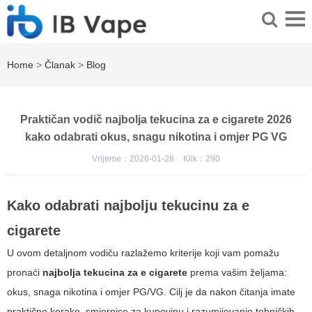
Home
>
Članak
>
Blog
Praktičan vodič najbolja tekucina za e cigarete 2026
kako odabrati okus, snagu nikotina i omjer PG VG
Vrijeme：2026-01-28
Klik：
290
Kako odabrati najbolju tekucinu za e
cigarete
U ovom detaljnom vodiču razlažemo kriterije koji vam pomažu
pronaći
najbolja tekucina za e cigarete
prema vašim željama:
okus, snaga nikotina i omjer PG/VG. Cilj je da nakon čitanja imate
praktične korake, smjernice za kupovinu i razumijevanje tehničkih