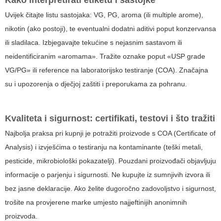
Uvijek čitajte listu sastojaka: VG, PG, aroma (ili multiple arome),
nikotin (ako postoji), te eventualni dodatni aditivi poput konzervansa
ili sladilaca. Izbjegavajte tekućine s nejasnim sastavom ili
neidentificiranim «aromama». Tražite oznake poput «USP grade
VG/PG» ili reference na laboratorijsko testiranje (COA). Značajna
su i upozorenja o dječjoj zaštiti i preporukama za pohranu.
Kvaliteta i sigurnost: certifikati, testovi i što tražiti
Najbolja praksa pri kupnji je potražiti proizvode s COA (Certificate of
Analysis) i izvješćima o testiranju na kontaminante (teški metali,
pesticide, mikrobiološki pokazatelji). Pouzdani proizvođači objavljuju
informacije o parjenju i sigurnosti. Ne kupujte iz sumnjivih izvora ili
bez jasne deklaracije. Ako želite dugoročno zadovoljstvo i sigurnost,
trošite na provjerene marke umjesto najjeftinijih anonimnih
proizvoda.