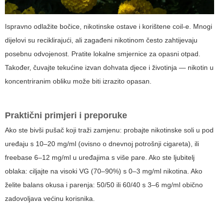
Ispravno odlažite bočice, nikotinske ostave i korištene coil-e. Mnogi
dijelovi su reciklirajući, ali zagađeni nikotinom često zahtijevaju
posebnu odvojenost. Pratite lokalne smjernice za opasni otpad.
Također, čuvajte tekućine izvan dohvata djece i životinja — nikotin u
koncentriranim obliku može biti izrazito opasan.
Praktični primjeri i preporuke
Ako ste bivši pušač koji traži zamjenu: probajte nikotinske soli u pod
uređaju s 10–20 mg/ml (ovisno o dnevnoj potrošnji cigareta), ili
freebase 6–12 mg/ml u uređajima s više pare. Ako ste ljubitelj
oblaka: ciljajte na visoki VG (70–90%) s 0–3 mg/ml nikotina. Ako
želite balans okusa i parenja: 50/50 ili 60/40 s 3–6 mg/ml obično
zadovoljava većinu korisnika.