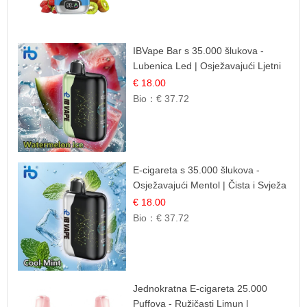
IBVape Bar s 35.000 šlukova -
Lubenica Led | Osježavajući Ljetni
Okus
€ 18.00
Bio：
€ 37.72
E-cigareta s 35.000 šlukova -
Osježavajući Mentol | Čista i Svježa
Okus
€ 18.00
Bio：
€ 37.72
Jednokratna E-cigareta 25.000
Puffova - Ružičasti Limun |