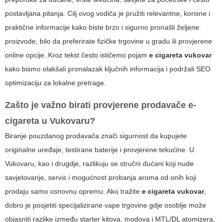
postavljana pitanja. Cilj ovog vodiča je pružiti relevantne, korisne i
praktične informacije kako biste brzo i sigurno pronašli željene
proizvode, bilo da preferirate fizičke trgovine u gradu ili provjerene
online opcije. Kroz tekst često ističemo pojam
e cigareta vukovar
kako bismo olakšali pronalazak ključnih informacija i podržali SEO
optimizaciju za lokalne pretrage.
Zašto je važno birati provjerene prodavače e-
cigareta u Vukovaru?
Biranje pouzdanog prodavača znači sigurnost da kupujete
originalne uređaje, testirane baterije i provjerene tekućine. U
Vukovaru, kao i drugdje, razlikuju se stručni dućani koji nude
savjetovanje, servis i mogućnost probanja aroma od onih koji
prodaju samo osnovnu opremu. Ako tražite
e cigareta vukovar
,
dobro je posjetiti specijalizirane vape trgovine gdje osoblje može
objasniti razlike između starter kitova, modova i MTL/DL atomizera,