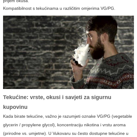
prijem okusa.
Kompatibilnost s tekućinama u različitim omjerima VG/PG.
Tekućine: vrste, okusi i savjeti za sigurnu
kupovinu
Kada birate tekućine, važno je razumjeti oznake VG/PG (vegetable
glycerin / propylene glycol), koncentraciju nikotina i vrstu aroma
(prirodne vs. umjetne). U Vukovaru su često dostupne tekućine u