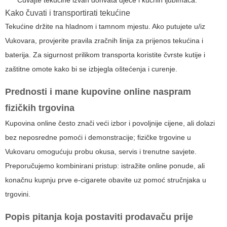
Čuvajte tekućine izvan dohvata djece i kućnih ljubimaca.
Kako čuvati i transportirati tekućine
Tekućine držite na hladnom i tamnom mjestu. Ako putujete u/iz
Vukovara, provjerite pravila zračnih linija za prijenos tekućina i
baterija. Za sigurnost prilikom transporta koristite čvrste kutije i
zaštitne omote kako bi se izbjegla oštećenja i curenje.
Prednosti i mane kupovine online naspram
fizičkih trgovina
Kupovina online često znači veći izbor i povoljnije cijene, ali dolazi
bez neposredne pomoći i demonstracije; fizičke trgovine u
Vukovaru omogućuju probu okusa, servis i trenutne savjete.
Preporučujemo kombinirani pristup: istražite online ponude, ali
konačnu kupnju prve e-cigarete obavite uz pomoć stručnjaka u
trgovini.
Popis pitanja koja postaviti prodavaču prije