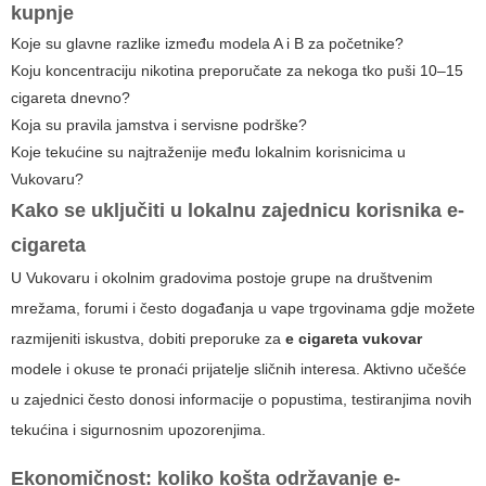
kupnje
Koje su glavne razlike između modela A i B za početnike?
Koju koncentraciju nikotina preporučate za nekoga tko puši 10–15
cigareta dnevno?
Koja su pravila jamstva i servisne podrške?
Koje tekućine su najtraženije među lokalnim korisnicima u
Vukovaru?
Kako se uključiti u lokalnu zajednicu korisnika e-
cigareta
U Vukovaru i okolnim gradovima postoje grupe na društvenim
mrežama, forumi i često događanja u vape trgovinama gdje možete
razmijeniti iskustva, dobiti preporuke za
e cigareta vukovar
modele i okuse te pronaći prijatelje sličnih interesa. Aktivno učešće
u zajednici često donosi informacije o popustima, testiranjima novih
tekućina i sigurnosnim upozorenjima.
Ekonomičnost: koliko košta održavanje e-