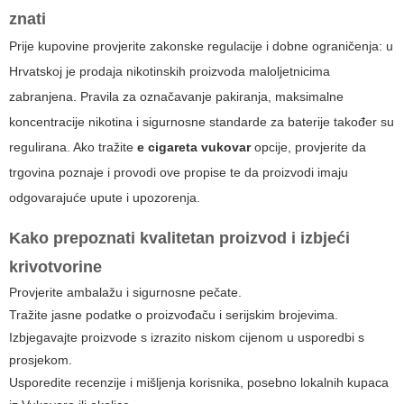
znati
Prije kupovine provjerite zakonske regulacije i dobne ograničenja: u
Hrvatskoj je prodaja nikotinskih proizvoda maloljetnicima
zabranjena. Pravila za označavanje pakiranja, maksimalne
koncentracije nikotina i sigurnosne standarde za baterije također su
regulirana. Ako tražite
e cigareta vukovar
opcije, provjerite da
trgovina poznaje i provodi ove propise te da proizvodi imaju
odgovarajuće upute i upozorenja.
Kako prepoznati kvalitetan proizvod i izbjeći
krivotvorine
Provjerite ambalažu i sigurnosne pečate.
Tražite jasne podatke o proizvođaču i serijskim brojevima.
Izbjegavajte proizvode s izrazito niskom cijenom u usporedbi s
prosjekom.
Usporedite recenzije i mišljenja korisnika, posebno lokalnih kupaca