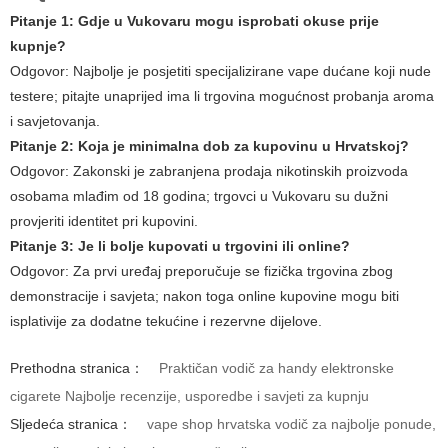
Pitanje 1: Gdje u Vukovaru mogu isprobati okuse prije
kupnje?
Odgovor:
Najbolje je posjetiti specijalizirane vape dućane koji nude
testere; pitajte unaprijed ima li trgovina mogućnost probanja aroma
i savjetovanja.
Pitanje 2: Koja je minimalna dob za kupovinu u Hrvatskoj?
Odgovor:
Zakonski je zabranjena prodaja nikotinskih proizvoda
osobama mlađim od 18 godina; trgovci u Vukovaru su dužni
provjeriti identitet pri kupovini.
Pitanje 3: Je li bolje kupovati u trgovini ili online?
Odgovor:
Za prvi uređaj preporučuje se fizička trgovina zbog
demonstracije i savjeta; nakon toga online kupovine mogu biti
isplativije za dodatne tekućine i rezervne dijelove.
Prethodna stranica：
Praktičan vodič za handy elektronske
cigarete Najbolje recenzije, usporedbe i savjeti za kupnju
Sljedeća stranica：
vape shop hrvatska vodič za najbolje ponude,