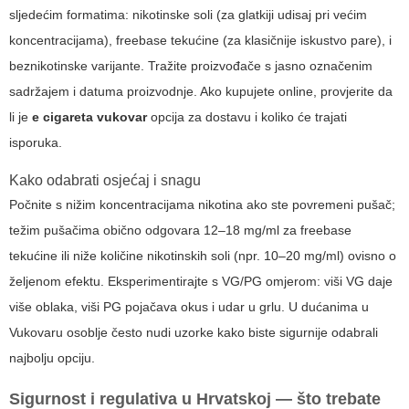
sljedećim formatima: nikotinske soli (za glatkiji udisaj pri većim
koncentracijama), freebase tekućine (za klasičnije iskustvo pare), i
beznikotinske varijante. Tražite proizvođače s jasno označenim
sadržajem i datuma proizvodnje. Ako kupujete online, provjerite da
li je
e cigareta vukovar
opcija za dostavu i koliko će trajati
isporuka.
Kako odabrati osjećaj i snagu
Počnite s nižim koncentracijama nikotina ako ste povremeni pušač;
težim pušačima obično odgovara 12–18 mg/ml za freebase
tekućine ili niže količine nikotinskih soli (npr. 10–20 mg/ml) ovisno o
željenom efektu. Eksperimentirajte s VG/PG omjerom: viši VG daje
više oblaka, viši PG pojačava okus i udar u grlu. U dućanima u
Vukovaru osoblje često nudi uzorke kako biste sigurnije odabrali
najbolju opciju.
Sigurnost i regulativa u Hrvatskoj — što trebate