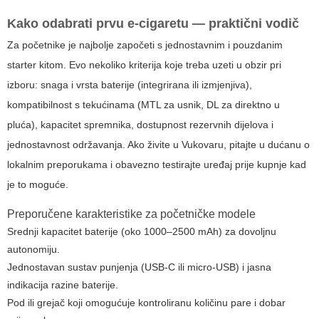
Kako odabrati prvu e-cigaretu — praktični vodič
Za početnike je najbolje započeti s jednostavnim i pouzdanim
starter kitom. Evo nekoliko kriterija koje treba uzeti u obzir pri
izboru: snaga i vrsta baterije (integrirana ili izmjenjiva),
kompatibilnost s tekućinama (MTL za usnik, DL za direktno u
pluća), kapacitet spremnika, dostupnost rezervnih dijelova i
jednostavnost održavanja. Ako živite u Vukovaru, pitajte u dućanu o
lokalnim preporukama i obavezno testirajte uređaj prije kupnje kad
je to moguće.
Preporučene karakteristike za početničke modele
Srednji kapacitet baterije (oko 1000–2500 mAh) za dovoljnu
autonomiju.
Jednostavan sustav punjenja (USB-C ili micro-USB) i jasna
indikacija razine baterije.
Pod ili grejač koji omogućuje kontroliranu količinu pare i dobar