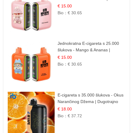
Osježavajuća Citrusna Aroma
€ 15.00
Bio：
€ 30.65
Jednokratna E-cigareta s 25.000
šlukova - Mango & Ananas |
Egzotična Voćna Mješavina
€ 15.00
Bio：
€ 30.65
E-cigareta s 35.000 šlukova - Okus
Narančinog Džema | Dugotrajno
Iskustvo
€ 18.00
Bio：
€ 37.72