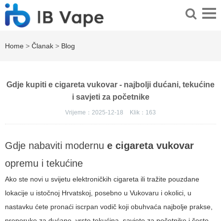
Home
>
Članak
>
Blog
Gdje kupiti e cigareta vukovar - najbolji dućani, tekućine
i savjeti za početnike
Vrijeme：2025-12-18
Klik：
163
Gdje nabaviti modernu
e cigareta vukovar
opremu i tekućine
Ako ste novi u svijetu elektroničkih cigareta ili tražite pouzdane
lokacije u istočnoj Hrvatskoj, posebno u Vukovaru i okolici, u
nastavku ćete pronaći iscrpan vodič koji obuhvaća najbolje prakse,
preporuke za dućane, vrste tekućina, savjete za početnike i često