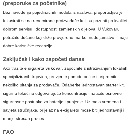
(preporuke za početnike)
Bez navođenja pojedinačnih modela iz naslova, preporučljivo je
fokusirati se na renomirane proizvođače koji su poznati po kvaliteti,
dobrom servisu i dostupnosti zamjenskih dijelova. U Vukovaru
potražite dućane koji drže provjerene marke, nude jamstvo i imaju
dobre korisničke recenzije.
Zaključak i kako započeti danas
Ako tražite
e cigareta vukovar
, započnite s istraživanjem lokalnih
specijaliziranih trgovina, provjerite ponude online i pripremite
nekoliko pitanja za prodavače. Odaberite jednostavan starter kit,
sigurnu tekućinu odgovarajuće koncentracije i naučite osnovne
sigurnosne postupke za baterije i punjenje. Uz malo vremena i
savjeta stručnjaka, prijelaz na e-cigaretu može biti jednostavniji i
manje stresan proces.
FAQ