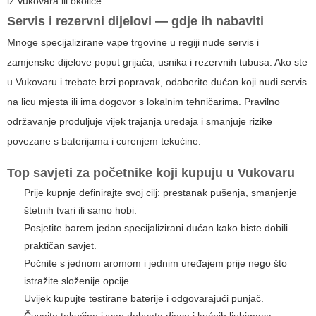
iz Vukovara ili okolice.
Servis i rezervni dijelovi — gdje ih nabaviti
Mnoge specijalizirane vape trgovine u regiji nude servis i
zamjenske dijelove poput grijača, usnika i rezervnih tubusa. Ako ste
u Vukovaru i trebate brzi popravak, odaberite dućan koji nudi servis
na licu mjesta ili ima dogovor s lokalnim tehničarima. Pravilno
održavanje produljuje vijek trajanja uređaja i smanjuje rizike
povezane s baterijama i curenjem tekućine.
Top savjeti za početnike koji kupuju u Vukovaru
Prije kupnje definirajte svoj cilj: prestanak pušenja, smanjenje
štetnih tvari ili samo hobi.
Posjetite barem jedan specijalizirani dućan kako biste dobili
praktičan savjet.
Počnite s jednom aromom i jednim uređajem prije nego što
istražite složenije opcije.
Uvijek kupujte testirane baterije i odgovarajući punjač.