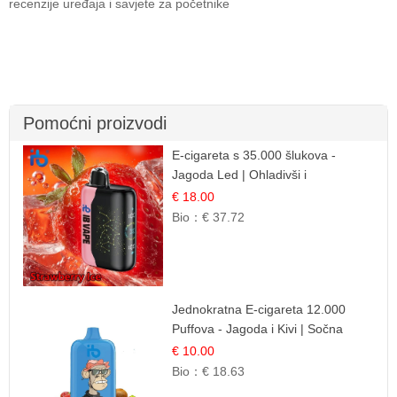
recenzije uređaja i savjete za početnike
Pomoćni proizvodi
E-cigareta s 35.000 šlukova -
Jagoda Led | Ohladivši i
Osježavajući Okus
€ 18.00
Bio：
€ 37.72
Jednokratna E-cigareta 12.000
Puffova - Jagoda i Kivi | Sočna
Voćna Kombinacija
€ 10.00
Bio：
€ 18.63