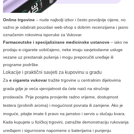
Online trgovine
– nude najbolji izbor i često povoljnije cijene, no
važno je odabrati pouzdan web-shop s dobrim recenzijama i jasno
označenim rokovima isporuke za Vukovar.
Farmaceutske i specijalizirane medicinske ustanove
– iako ne
prodaju e-cigarete uobičajeno, neke imaju savjetodavne usluge
vezane uz prestanak pušenja i mogu preporučiti uređaje ili
programe podrške.
Lokacije i praktični savjeti za kupovinu u gradu
Za
e cigareta vukovar
tražite trgovine u centralnim dijelovima
grada gdje je veća vjerojatnost da ćete naići na stručnije
prodavače. Prije posjeta provjerite radno vrijeme, dostupnost
testera (probnih aroma) i mogućnost povrata ili zamjene. Ako je
moguće, pitajte imate li pravo na jamstvo i servis u slučaju kvara.
Kada kupujete u fizičkoj trgovini, zatražite demonstraciju rukovanja
uređajem i sigurnosne napomene o baterijama i punjenju.