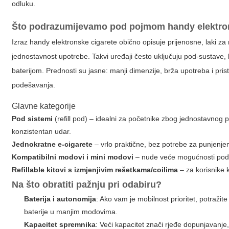
odluku.
Što podrazumijevamo pod pojmom
handy elektro
Izraz
handy elektronske cigarete
obično opisuje prijenosne, laki za 
jednostavnost upotrebe. Takvi uređaji često uključuju pod-sustave,
baterijom. Prednosti su jasne: manji dimenzije, brža upotreba i pris
podešavanja.
Glavne kategorije
Pod sistemi
(refill pod) – idealni za početnike zbog jednostavnog p
konzistentan udar.
Jednokratne e-cigarete
– vrlo praktične, bez potrebe za punjenje
Kompatibilni modovi i mini modovi
– nude veće mogućnosti podeša
Refillable kitovi s izmjenjivim rešetkama/coilima
– za korisnike 
Na što obratiti pažnju pri odabiru?
Baterija i autonomija
: Ako vam je mobilnost prioritet, potraži
baterije u manjim modovima.
Kapacitet spremnika
: Veći kapacitet znači rjeđe dopunjavanje,