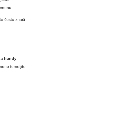
remenu.
ete često znači
 Za
handy
emeno temeljito