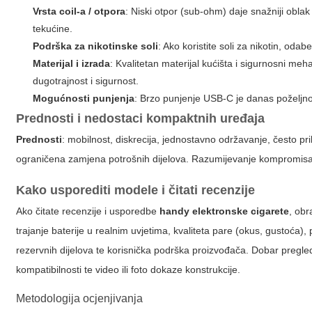
Vrsta coil-a / otpora
: Niski otpor (sub-ohm) daje snažniji obla
tekućine.
Podrška za nikotinske soli
: Ako koristite soli za nikotin, odab
Materijal i izrada
: Kvalitetan materijal kućišta i sigurnosni meh
dugotrajnost i sigurnost.
Mogućnosti punjenja
: Brzo punjenje USB-C je danas poželjno 
Prednosti i nedostaci kompaktnih uređaja
Prednosti
: mobilnost, diskrecija, jednostavno održavanje, često pri
ograničena zamjena potrošnih dijelova. Razumijevanje kompromisa k
Kako usporediti modele i čitati recenzije
Ako čitate recenzije i usporedbe
handy elektronske cigarete
, obr
trajanje baterije u realnim uvjetima, kvaliteta pare (okus, gustoća),
rezervnih dijelova te korisnička podrška proizvođača. Dobar pregled 
kompatibilnosti te video ili foto dokaze konstrukcije.
Metodologija ocjenjivanja