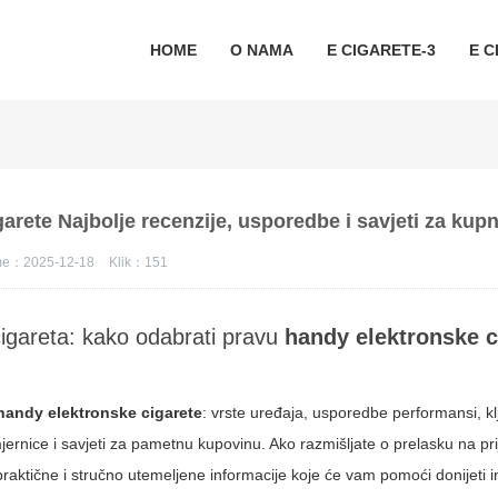
HOME
O NAMA
E CIGARETE-3
E C
arete Najbolje recenzije, usporedbe i savjeti za kupn
eme：2025-12-18
Klik：
151
cigareta: kako odabrati pravu
handy elektronske c
handy elektronske cigarete
: vrste uređaja, usporedbe performansi, k
mjernice i savjeti za pametnu kupovinu. Ako razmišljate o prelasku na p
i praktične i stručno utemeljene informacije koje će vam pomoći donijeti 