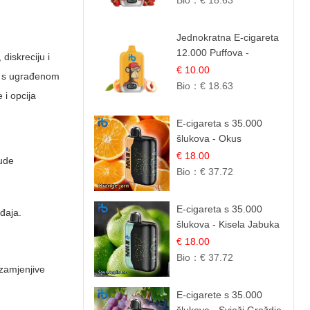
Bio：
€ 18.63
Jednokratna E-cigareta
12.000 Puffova -
diskreciju i
Breskva i Voćni Sok |
€ 10.00
te s ugrađenom
Osježavajuća Voćna
Bio：
€ 18.63
 i opcija
Mješavina
E-cigareta s 35.000
šlukova - Okus
Narančinog Džema |
€ 18.00
nude
Dugotrajno Iskustvo
Bio：
€ 37.72
E-cigareta s 35.000
đaja.
šlukova - Kisela Jabuka
Led | Osježavajući
€ 18.00
Kiselo-Slatki Okus
Bio：
€ 37.72
 zamjenjive
E-cigarete s 35.000