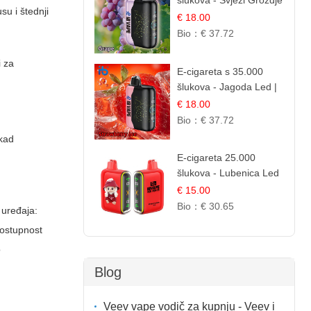
šlukova - Svježi Groždje
su i štednji
| Osježavajuća Voćna
€ 18.00
Aroma
Bio：
€ 37.72
i za
E-cigareta s 35.000
šlukova - Jagoda Led |
Ohladivši i Osježavajući
€ 18.00
Okus
Bio：
€ 37.72
ekad
E-cigareta 25.000
šlukova - Lubenica Led
| Osježavajući Ljetni
€ 15.00
Okus
Bio：
€ 30.65
t uređaja:
dostupnost
o
Blog
Veev vape vodič za kupnju - Veev i