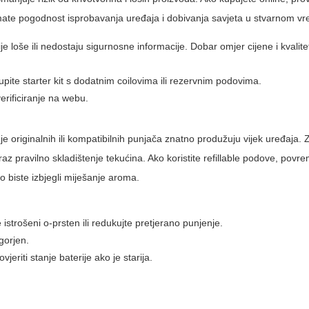
 imate pogodnost isprobavanja uređaja i dobivanja savjeta u stvarnom v
ije loše ili nedostaju sigurnosne informacije. Dobar omjer cijene i kvalit
pite starter kit s dodatnim coilovima ili rezervnim podovima.
erificiranje na webu.
je originalnih ili kompatibilnih punjača znatno produžuju vijek uređaja.
oraz pravilno skladištenje tekućina. Ako koristite refillable podove, povr
o biste izbjegli miješanje aroma.
 istrošeni o-prsten ili redukujte pretjerano punjenje.
zgorjen.
vjeriti stanje baterije ako je starija.