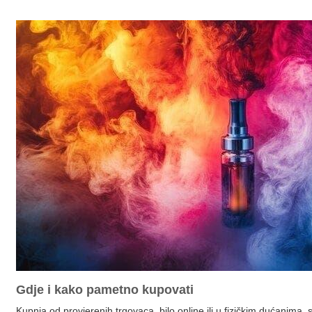
Gdje i kako pametno kupovati
Kupnja od provjerenih trgovaca, bilo online ili u fizičkim dućanima, s