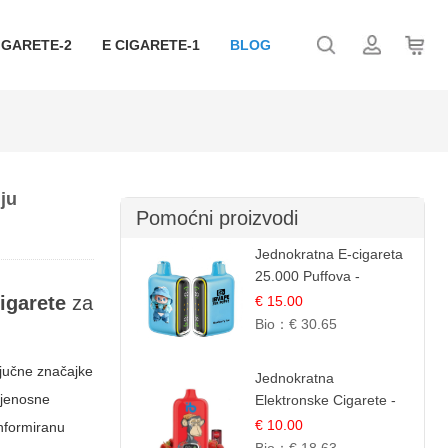
IGARETE-2
E CIGARETE-1
BLOG
ju
Pomoćni proizvodi
Jednokratna E-cigareta
25.000 Puffova -
Jagodni Sladoled |
igarete
za
€ 15.00
Kremasta Slatka Okus
Bio：
€ 30.65
ljučne značajke
Jednokratna
rijenosne
Elektronske Cigarete -
Red Bull i Jagoda |
€ 10.00
informiranu
IBVape