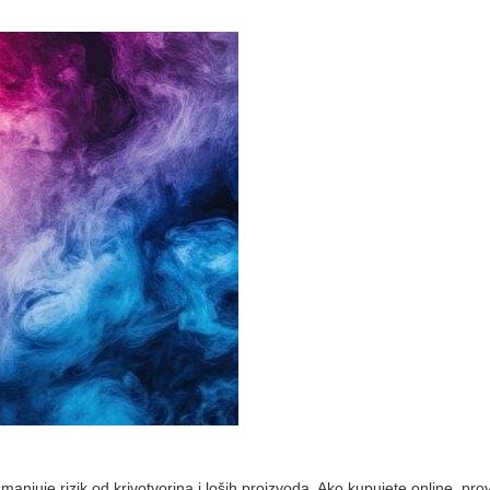
manjuje rizik od krivotvorina i loših proizvoda. Ako kupujete online, prov