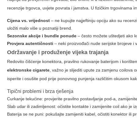
recenzije trgovca, uvjete povrata i jamstva. U fizičkim trgovinama
Cijena vs. vrijednost
– ne kupujte najjeftiniju opciju ako su recenz
uložiti malo više u poznatiji brend.
Sezonske akcije i bundle ponude
– često možete uštedjeti ako ku
Provjera autentičnosti
– neki proizvođači nude serijske brojeve i v
Održavanje i produženje vijeka trajanja
Redovito čišćenje konektora, pravilno rukovanje baterijom i korišten
elektronske cigarete
, važno je slijediti upute za zamjenu coilova 
isperite i osušite pod prije ponovnog punjenja različitim okusom kak
Tipični problemi i brza rješenja
Curkanje tekućine: provjerite pravilno postavljanje pod-a, zamijenite
Slab udar ili zadimljenost: očistite kontakte i zamijenite coil ako je i
Baterija se ne puni: pokušajte zamijeniti kabel, očistiti konektor ili pro