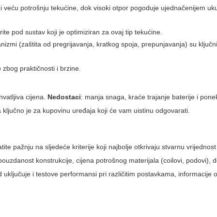
k i veću potrošnju tekućine, dok visoki otpor pogoduje ujednačenijem uku
erite pod sustav koji je optimiziran za ovaj tip tekućine.
anizmi (zaštita od pregrijavanja, kratkog spoja, prepunjavanja) su ključn
zbog praktičnosti i brzine.
hvatljiva cijena.
Nedostaci
: manja snaga, kraće trajanje baterije i pon
ljučno je za kupovinu uređaja koji će vam uistinu odgovarati.
atite pažnju na sljedeće kriterije koji najbolje otkrivaju stvarnu vrijednos
 pouzdanost konstrukcije, cijena potrošnog materijala (coilovi, podovi), 
uključuje i testove performansi pri različitim postavkama, informacije 