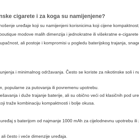
nske cigarete
i za koga su namijenjene?
nošenje uređaje koji su namijenjeni korisnicima koji cijene kompaktnost, 
 boutique modove malih dimenzija i jednokratne ili višekratne e-cigare
tupačnost, ali postoje i kompromisi u pogledu baterijskog trajanja, snage
unjenja i minimalnog održavanja. Često se koriste za nikotinske soli i 
m, popularne za putovanja ili povremenu upotrebu.
vanja i duže trajanje baterije, ali su obično veći od klasičnih pod ure
koji traže kombinaciju kompaktnosti i bolje okusa.
te uređaj s baterijom od najmanje 1000 mAh za cijelodnevnu upotrebu ili
 ali često i veće dimenzije uređaja.