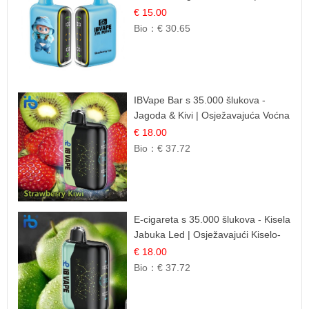
Kremasta Slatka Okus
€ 15.00
Bio：
€ 30.65
IBVape Bar s 35.000 šlukova -
Jagoda & Kivi | Osježavajuća Voćna
Mješavina
€ 18.00
Bio：
€ 37.72
E-cigareta s 35.000 šlukova - Kisela
Jabuka Led | Osježavajući Kiselo-
Slatki Okus
€ 18.00
Bio：
€ 37.72