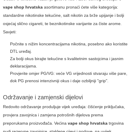
vape shop hrvatska
asortimanu pronaći ćete više kategorija:
standardne nikotinske tekućine, salt nikotin za brže upijanje i bolji
osjećaj slično cigareti, te beznikotinske varijante za čiste arome.
Savjeti:
Počnite s nižim koncentracijama nikotina, posebno ako koristite
DTL uređaj.
Za bolji okus birajte tekućine s kvalitetnim sastojcima i jasnim
deklaracijama.
Provjerite omjer PG/VG: veće VG vrijednosti stvaraju više pare,
dok PG prenosi intenzivniji okus i daje ozbiljniji "grip".
Održavanje i zamjenski dijelovi
Redovito održavanje produljuje vijek uređaja: čišćenje priključaka,
provjera zavojnica i zamjena potrošnih dijelova prema
preporukama proizvođača. Većina
vape shop hrvatska
trgovina
nudi rezervne zavojnice, staklene cijevi i podove, pa uvijek