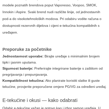
modele poznatih brendova poput Vaporesso, Voopoo, SMOK,
Innokin i Aspire. Svaki brend nudi različite linije, od jednostavnih
pod-a do visokotehnoloških modova. Pri odabiru vodite računa o
dostupnosti rezervnih dijelova i cijeni e-tekućina kompatibilnih s
uređajem.
Preporuke za početnike
Jednostavnost uporabe:
Birajte uređaje s minimalnim brojem
tipki i jasnim uputama.
Sigurnost baterije:
Preferirajte integrirane baterije s zaštitom od
pregrijavanja i prepunjavanja.
Kompatibilnost tekućina:
Ako planirate koristiti slatke ili guste
tekućine, provjerite preporučene omjere PG/VG za određeni uređaj.
E-tekućine i okusi — kako odabrati
Odabir e-tekućine važan je gotovo kao i izbor samog uređaja. U