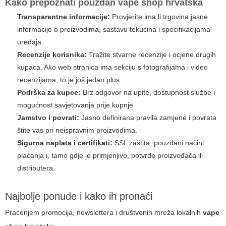
Kako prepoznati pouzdan
vape shop hrvatska
Transparentne informacije:
Provjerite ima li trgovina jasne
informacije o proizvodima, sastavu tekućina i specifikacijama
uređaja.
Recenzije korisnika:
Tražite stvarne recenzije i ocjene drugih
kupaca. Ako web stranica ima sekciju s fotografijama i video
recenzijama, to je još jedan plus.
Podrška za kupce:
Brz odgovor na upite, dostupnost službe i
mogućnost savjetovanja prije kupnje
Jamstvo i povrati:
Jasno definirana pravila zamjene i povrata
štite vas pri neispravnim proizvodima.
Sigurna naplata i certifikati:
SSL zaštita, pouzdani načini
plaćanja i, tamo gdje je primjenjivo, potvrde proizvođača ili
distributera.
Najbolje ponude i kako ih pronaći
Praćenjem promocija, newslettera i društvenih mreža lokalnih
vape