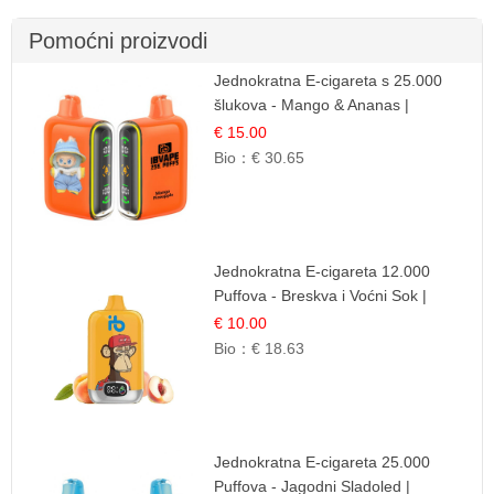
Pomoćni proizvodi
Jednokratna E-cigareta s 25.000
šlukova - Mango & Ananas |
Egzotična Voćna Mješavina
€ 15.00
Bio：
€ 30.65
Jednokratna E-cigareta 12.000
Puffova - Breskva i Voćni Sok |
Osježavajuća Voćna Mješavina
€ 10.00
Bio：
€ 18.63
Jednokratna E-cigareta 25.000
Puffova - Jagodni Sladoled |