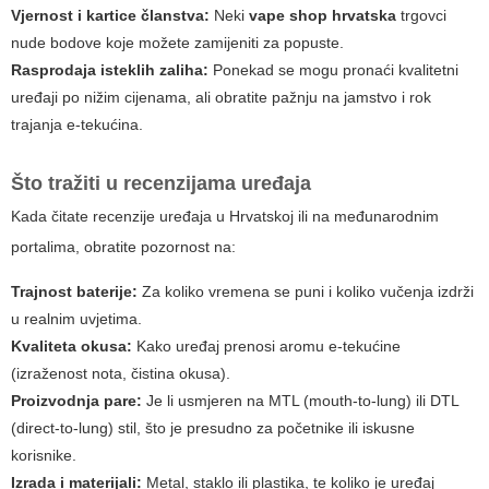
Vjernost i kartice članstva:
Neki
vape shop hrvatska
trgovci
nude bodove koje možete zamijeniti za popuste.
Rasprodaja isteklih zaliha:
Ponekad se mogu pronaći kvalitetni
uređaji po nižim cijenama, ali obratite pažnju na jamstvo i rok
trajanja e-tekućina.
Što tražiti u recenzijama uređaja
Kada čitate recenzije uređaja u Hrvatskoj ili na međunarodnim
portalima, obratite pozornost na:
Trajnost baterije:
Za koliko vremena se puni i koliko vučenja izdrži
u realnim uvjetima.
Kvaliteta okusa:
Kako uređaj prenosi aromu e-tekućine
(izraženost nota, čistina okusa).
Proizvodnja pare:
Je li usmjeren na MTL (mouth-to-lung) ili DTL
(direct-to-lung) stil, što je presudno za početnike ili iskusne
korisnike.
Izrada i materijali:
Metal, staklo ili plastika, te koliko je uređaj