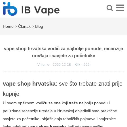
Home
>
Članak
>
Blog
vape shop hrvatska vodič za najbolje ponude, recenzije
uređaja i savjete za početnike
Vrijeme：2025-12-18
Klik：
269
vape shop hrvatska
: sve što trebate znati prije
kupnje
U ovom opširnom vodiču za one koji traže najbolju ponudu i
pouzdane recenzije uređaja u Hrvatskoj objedinili smo praktične
savjete za početnike, objašnjenja tehničkih pojmova i smjernice
kako odabrati
vape shop hrvatska
koji odgovara vašim