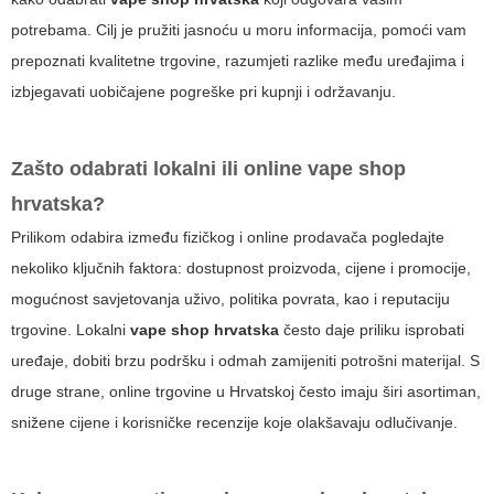
potrebama. Cilj je pružiti jasnoću u moru informacija, pomoći vam
prepoznati kvalitetne trgovine, razumjeti razlike među uređajima i
izbjegavati uobičajene pogreške pri kupnji i održavanju.
Zašto odabrati lokalni ili online
vape shop
hrvatska
?
Prilikom odabira između fizičkog i online prodavača pogledajte
nekoliko ključnih faktora: dostupnost proizvoda, cijene i promocije,
mogućnost savjetovanja uživo, politika povrata, kao i reputaciju
trgovine. Lokalni
vape shop hrvatska
često daje priliku isprobati
uređaje, dobiti brzu podršku i odmah zamijeniti potrošni materijal. S
druge strane, online trgovine u Hrvatskoj često imaju širi asortiman,
snižene cijene i korisničke recenzije koje olakšavaju odlučivanje.