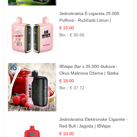
Jednokratna E-cigareta 25.000
Puffova - Ružičasti Limun |
Osježavajuća Citrusna Aroma
€ 15.00
Bio：
€ 30.65
IBVape Bar s 35.000 šlukova -
Okus Malinova Džema | Slatka
Voćna Aroma
€ 18.00
Bio：
€ 37.72
Jednokratna Elektronske Cigarete -
Red Bull i Jagoda | IBVape
€ 10.00