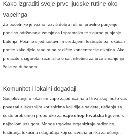
Kako izgraditi svoje prve ljudske rutine oko
vapeinga
Za početnike je važno razviti dobru rutinu: pravilno punjenje,
pravilno održavanje zavojnica i spremnika te sigurno punjenje
baterija. Počnite s jednostavnim uređajem, testirajte par okusa i
pratite kako tijelo reagira na različite koncentracije nikotina. Ako
prelazite s cigareta, razmislite o salt nikotinu za brže smanjenje
želje za duhanom.
Komunitet i lokalni događaji
Sudjelovanje u lokalnim vape zajednicama u Hrvatskoj može vas
povezati s iskusnijim korisnicima koji dijele savjete, rješenja za
česte probleme i preporuke za
vape shop hrvatska
trgovine s
najboljom uslugom. Mnoge trgovine organiziraju radionice,
testiranja tekućina i događaje koji su izvrsna prilika za učenje.