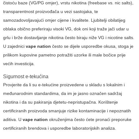
čistoću baze (VG/PG omjer), vrstu nikotina (freebase vs. nic salts),
transparentnost proizvođača u vezi sastojaka, te
samozadovoljavajući omjer cijene i kvalitete. Ljubitelji obilatijeg
oblaka obično preferiraju visoki VG, dok oni koji traže jači udar u
grlu i brže dostavljanje nikotina često biraju niže VG i
nicotine salts
.
U zajednici
vape nation
često se dijele usporedbe okusa, stoga je
prilikom kupovine pametno potražiti uzorke ili male bočice prije
većih investicija.
Sigurnost e-tekućina
Provjerite da li su e-tekućine proizvedene u skladu s lokalnim i
međunarodnim standardima, da im je jasno označen sadržaj
nikotina i da su pakiranja djetetu-nepristupačna. Korištenje
certificiranih proizvoda smanjuje rizike kontaminacije i nepoznatih
aditiva. U
vape nation
okruženjima često ćete pronaći preporuke
certificiranih brendova i usporedbe laboratorijskih analiza.