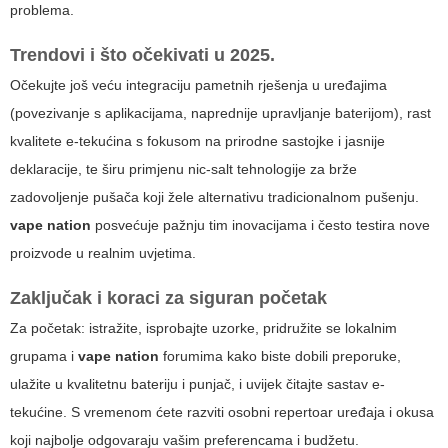
problema.
Trendovi i što očekivati u 2025.
Očekujte još veću integraciju pametnih rješenja u uređajima
(povezivanje s aplikacijama, naprednije upravljanje baterijom), rast
kvalitete e-tekućina s fokusom na prirodne sastojke i jasnije
deklaracije, te širu primjenu nic-salt tehnologije za brže
zadovoljenje pušača koji žele alternativu tradicionalnom pušenju.
vape nation
posvećuje pažnju tim inovacijama i često testira nove
proizvode u realnim uvjetima.
Zaključak i koraci za siguran početak
Za početak: istražite, isprobajte uzorke, pridružite se lokalnim
grupama i
vape nation
forumima kako biste dobili preporuke,
ulažite u kvalitetnu bateriju i punjač, i uvijek čitajte sastav e-
tekućine. S vremenom ćete razviti osobni repertoar uređaja i okusa
koji najbolje odgovaraju vašim preferencama i budžetu.