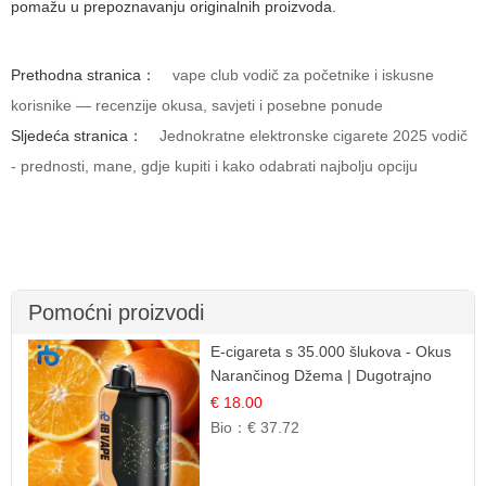
pomažu u prepoznavanju originalnih proizvoda.
Prethodna stranica：
vape club vodič za početnike i iskusne
korisnike — recenzije okusa, savjeti i posebne ponude
Sljedeća stranica：
Jednokratne elektronske cigarete 2025 vodič
- prednosti, mane, gdje kupiti i kako odabrati najbolju opciju
Pomoćni proizvodi
E-cigareta s 35.000 šlukova - Okus
Narančinog Džema | Dugotrajno
Iskustvo
€ 18.00
Bio：
€ 37.72