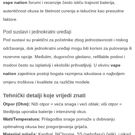
vape nation
forumi i recenzije često ističu trajnost baterija,
autentičnost okusa te štetnost curenja e-tekućine kao presudne
faktore.
Pod sustavi i jednokratni uređaji
Pod sustavi su praktični za početnike zbog jednostavnosti i niskog
održavanja, dok jednokratni uređaji mogu biti korisni za putovanja ili
rezervne opcije. Međutim, dugoročno gledano, refillable podovi i
modovi često su isplativiji i ekološki prihvatljiviji. U okviru
vape
nation
zajednice postoji bogata razmjena iskustava o najboljem
omjeru troškova i kvalitete za različite modele.
Tehnički detalji koje vrijedi znati
Otpor (Ohm):
Niži otpor = veća snaga i veći oblak; viši otpor =
štedljivija uporaba baterije i intenzivniji okus.
Watt/Temperatura:
Prilagodba snage pomaže u dobivanju
optimalnog okusa bez pregorijevanja grijača.
Materijal grijača:
Kanthal, NiChrome, SS (nehrđajući čelik), i nikad