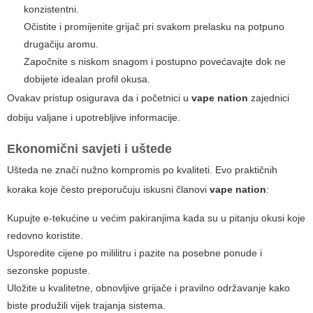
konzistentni.
Očistite i promijenite grijač pri svakom prelasku na potpuno
drugačiju aromu.
Započnite s niskom snagom i postupno povećavajte dok ne
dobijete idealan profil okusa.
Ovakav pristup osigurava da i početnici u
vape nation
zajednici
dobiju valjane i upotrebljive informacije.
Ekonomični savjeti i uštede
Ušteda ne znači nužno kompromis po kvaliteti. Evo praktičnih
koraka koje često preporučuju iskusni članovi
vape nation
:
Kupujte e-tekućine u većim pakiranjima kada su u pitanju okusi koje
redovno koristite.
Usporedite cijene po mililitru i pazite na posebne ponude i
sezonske popuste.
Uložite u kvalitetne, obnovljive grijače i pravilno održavanje kako
biste produžili vijek trajanja sistema.