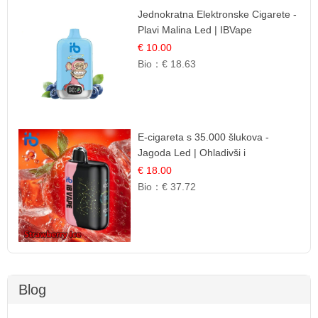
Jednokratna Elektronske Cigarete -
Plavi Malina Led | IBVape
€ 10.00
Bio：
€ 18.63
E-cigareta s 35.000 šlukova -
Jagoda Led | Ohladivši i
Osježavajući Okus
€ 18.00
Bio：
€ 37.72
Blog