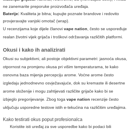
ne zanemarite preporuke proizvođača uređaja.
Baterije:
Kvaliteta je bitna; kupujte poznate brandove i redovito
provjeravajte vanjski omotač (wrap).
U recenzijama koje dijele članovi
vape nation
, često se uspoređuje
realan životni vijek grijača i troškovi održavanja različitih platformi.
Okusi i kako ih analizirati
Okusi su subjektivni, ali postoje objektivni parametri: jasnoća okusa,
otpornost na promjenu okusa pri višim temperaturama, te kako
osnovna baza mijenja percepciju arome. Voćne arome često
izgledaju jednodnevno osvježavajuće, dok su kremaste ili desertne
arome složenije i mogu zahtijevati različite grijače kako bi se
izbjeglo pregorijevanje. Zbog toga
vape nation
recenzije često
uključuju usporedne testove istih e-tekućina na različitim uređajima.
Kako testirati okus poput profesionalca
Koristite isti uređaj za sve usporedbe kako bi podaci bili