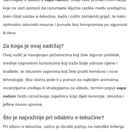
koje će vam pomoći da razumijete ključne razlike među uređajima,
kako čitati sastav e-tekućina, kada i zašto zamijeniti grijač, te kako
optimalno iskoristiti resurse i ponude bez kompromisa po sigurnost
ili okus.
Za koga je ovaj sadržaj?
Ovaj vodič je namijenjen početnicima koji žele siguran početak,
srednje naprednim korisnicima koji traže bolje odnose cijene i
kvalitete, te iskusnim vaperima koji žele pratiti trendove i nove
tehnologije. Bez obzira jeste li u potrazi za najboljim aromama,
recenzijama uređaja ili strategijama za uštedu, termini poput
vape
nation
često označavaju zajednicu koja dijeli recenzije, iskustva i
jeftine izvore opreme.
Što je najvažnije pri odabiru e-tekućine?
Pri izboru e-tekućina, važno je obratiti pažnju na nekoliko kriterija: