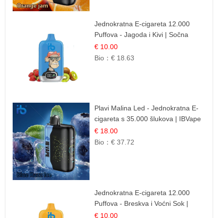
Jednokratna E-cigareta 12.000
Puffova - Jagoda i Kivi | Sočna
Voćna Kombinacija
€ 10.00
Bio：
€ 18.63
Plavi Malina Led - Jednokratna E-
cigareta s 35.000 šlukova | IBVape
€ 18.00
Bio：
€ 37.72
Jednokratna E-cigareta 12.000
Puffova - Breskva i Voćni Sok |
Osježavajuća Voćna Mješavina
€ 10.00