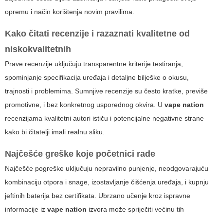
opremu i način korištenja novim pravilima.
Kako čitati recenzije i razaznati kvalitetne od
niskokvalitetnih
Prave recenzije uključuju transparentne kriterije testiranja,
spominjanje specifikacija uređaja i detaljne bilješke o okusu,
trajnosti i problemima. Sumnjive recenzije su često kratke, previše
promotivne, i bez konkretnog usporednog okvira. U
vape nation
recenzijama kvalitetni autori ističu i potencijalne negativne strane
kako bi čitatelji imali realnu sliku.
Najčešće greške koje početnici rade
Najčešće pogreške uključuju nepravilno punjenje, neodgovarajuću
kombinaciju otpora i snage, izostavljanje čišćenja uređaja, i kupnju
jeftinih baterija bez certifikata. Ubrzano učenje kroz ispravne
informacije iz
vape nation
izvora može spriječiti većinu tih