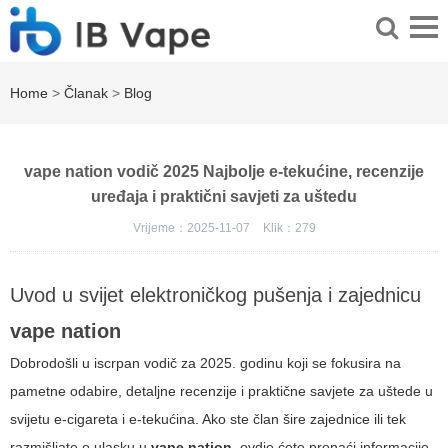
Home
>
Članak
>
Blog
vape nation vodič 2025 Najbolje e-tekućine, recenzije
uređaja i praktični savjeti za uštedu
Vrijeme：2025-11-07
Klik：
279
Uvod u svijet elektroničkog pušenja i zajednicu
vape nation
Dobrodošli u iscrpan vodič za 2025. godinu koji se fokusira na
pametne odabire, detaljne recenzije i praktične savjete za uštede u
svijetu e-cigareta i e-tekućina. Ako ste član šire zajednice ili tek
razmišljate o ulasku u
vape nation
, ovdje ćete pronaći informacije