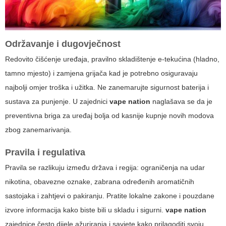
Održavanje i dugovječnost
Redovito čišćenje uređaja, pravilno skladištenje e-tekućina (hladno,
tamno mjesto) i zamjena grijača kad je potrebno osiguravaju
najbolji omjer troška i užitka. Ne zanemarujte sigurnost baterija i
sustava za punjenje. U zajednici
vape nation
naglašava se da je
preventivna briga za uređaj bolja od kasnije kupnje novih modova
zbog zanemarivanja.
Pravila i regulativa
Pravila se razlikuju između država i regija: ograničenja na udar
nikotina, obavezne oznake, zabrana određenih aromatičnih
sastojaka i zahtjevi o pakiranju. Pratite lokalne zakone i pouzdane
izvore informacija kako biste bili u skladu i sigurni.
vape nation
zajednice često dijele ažuriranja i savjete kako prilagoditi svoju