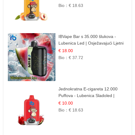
Bio：
€ 18.63
IBVape Bar s 35.000 šlukova -
Lubenica Led | Osježavajući Ljetni
Okus
€ 18.00
Bio：
€ 37.72
Jednokratna E-cigareta 12.000
Puffova - Lubenica Sladoled |
Ljetna Desertna Aroma
€ 10.00
Bio：
€ 18.63