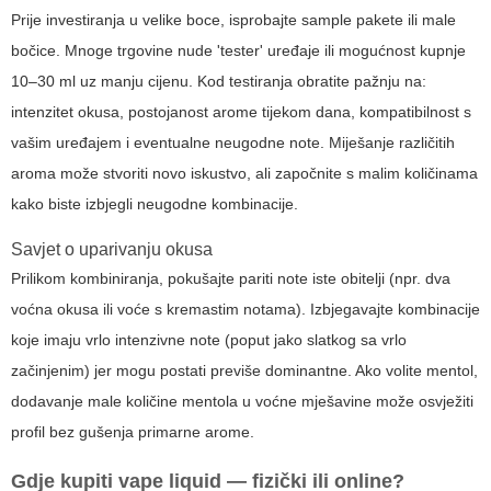
Prije investiranja u velike boce, isprobajte sample pakete ili male
bočice. Mnoge trgovine nude 'tester' uređaje ili mogućnost kupnje
10–30 ml uz manju cijenu. Kod testiranja obratite pažnju na:
intenzitet okusa, postojanost arome tijekom dana, kompatibilnost s
vašim uređajem i eventualne neugodne note. Miješanje različitih
aroma može stvoriti novo iskustvo, ali započnite s malim količinama
kako biste izbjegli neugodne kombinacije.
Savjet o uparivanju okusa
Prilikom kombiniranja, pokušajte pariti note iste obitelji (npr. dva
voćna okusa ili voće s kremastim notama). Izbjegavajte kombinacije
koje imaju vrlo intenzivne note (poput jako slatkog sa vrlo
začinjenim) jer mogu postati previše dominantne. Ako volite mentol,
dodavanje male količine mentola u voćne mješavine može osvježiti
profil bez gušenja primarne arome.
Gdje kupiti
vape liquid
— fizički ili online?