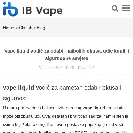
Home
>
Članak
>
Blog
Vape liquid vodič za odabir najboljih okusa, gdje kupiti i
sigurnosne savjete
Vrijeme：2026-01-18
Klik：
202
vape liquid
vodič za pametan odabir okusa i
sigurnost
U moru proizvođača i okusa, izbor pravog
vape liquid
proizvoda
može biti zbunjujući. Ovaj detaljan i praktičan sadržaj namijenjen je
svima koji žele razumjeti osnovne postavke prije kupnje: od vrste
aroma, koncentracije nikotina, omjera PG/VG, do toga gdje kupiti i