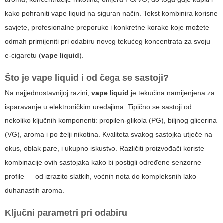
kako pohraniti
vape liquid
na siguran način. Tekst kombinira korisne
savjete, profesionalne preporuke i konkretne korake koje možete
odmah primijeniti pri odabiru novog tekućeg koncentrata za svoju
e-cigaretu (
vape liquid
).
Što je
vape liquid
i od čega se sastoji?
Na najjednostavnijoj razini,
vape liquid
je tekućina namijenjena za
isparavanje u elektroničkim uređajima. Tipično se sastoji od
nekoliko ključnih komponenti: propilen-glikola (PG), biljnog glicerina
(VG), aroma i po želji nikotina. Kvaliteta svakog sastojka utječe na
okus, oblak pare, i ukupno iskustvo. Različiti proizvođači koriste
kombinacije ovih sastojaka kako bi postigli određene senzorne
profile — od izrazito slatkih, voćnih nota do kompleksnih lako
duhanastih aroma.
Ključni parametri pri odabiru