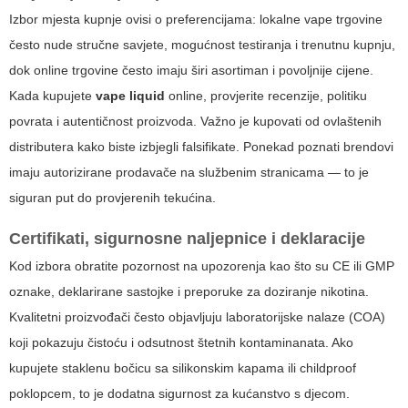
Izbor mjesta kupnje ovisi o preferencijama: lokalne vape trgovine
često nude stručne savjete, mogućnost testiranja i trenutnu kupnju,
dok online trgovine često imaju širi asortiman i povoljnije cijene.
Kada kupujete
vape liquid
online, provjerite recenzije, politiku
povrata i autentičnost proizvoda. Važno je kupovati od ovlaštenih
distributera kako biste izbjegli falsifikate. Ponekad poznati brendovi
imaju autorizirane prodavače na službenim stranicama — to je
siguran put do provjerenih tekućina.
Certifikati, sigurnosne naljepnice i deklaracije
Kod izbora obratite pozornost na upozorenja kao što su CE ili GMP
oznake, deklarirane sastojke i preporuke za doziranje nikotina.
Kvalitetni proizvođači često objavljuju laboratorijske nalaze (COA)
koji pokazuju čistoću i odsutnost štetnih kontaminanata. Ako
kupujete staklenu bočicu sa silikonskim kapama ili childproof
poklopcem, to je dodatna sigurnost za kućanstvo s djecom.