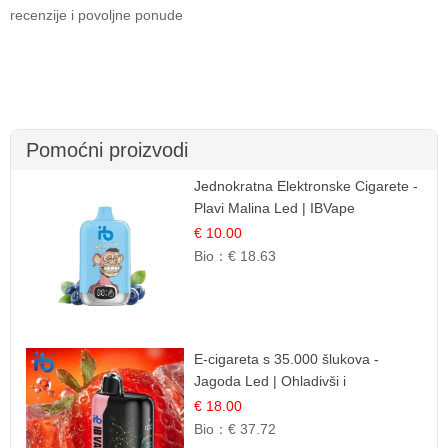
recenzije i povoljne ponude
Pomoćni proizvodi
Jednokratna Elektronske Cigarete -
Plavi Malina Led | IBVape
€ 10.00
Bio：
€ 18.63
E-cigareta s 35.000 šlukova -
Jagoda Led | Ohladivši i
Osježavajući Okus
€ 18.00
Bio：
€ 37.72