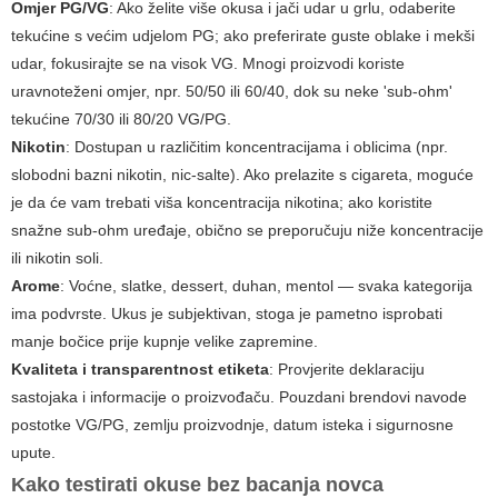
Omjer PG/VG
: Ako želite više okusa i jači udar u grlu, odaberite
tekućine s većim udjelom PG; ako preferirate guste oblake i mekši
udar, fokusirajte se na visok VG. Mnogi proizvodi koriste
uravnoteženi omjer, npr. 50/50 ili 60/40, dok su neke 'sub-ohm'
tekućine 70/30 ili 80/20 VG/PG.
Nikotin
: Dostupan u različitim koncentracijama i oblicima (npr.
slobodni bazni nikotin, nic-salte). Ako prelazite s cigareta, moguće
je da će vam trebati viša koncentracija nikotina; ako koristite
snažne sub-ohm uređaje, obično se preporučuju niže koncentracije
ili nikotin soli.
Arome
: Voćne, slatke, dessert, duhan, mentol — svaka kategorija
ima podvrste. Ukus je subjektivan, stoga je pametno isprobati
manje bočice prije kupnje velike zapremine.
Kvaliteta i transparentnost etiketa
: Provjerite deklaraciju
sastojaka i informacije o proizvođaču. Pouzdani brendovi navode
postotke VG/PG, zemlju proizvodnje, datum isteka i sigurnosne
upute.
Kako testirati okuse bez bacanja novca