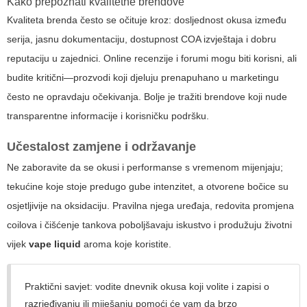
Kako prepoznati kvalitetne brendove
Kvaliteta brenda često se očituje kroz: dosljednost okusa između
serija, jasnu dokumentaciju, dostupnost COA izvještaja i dobru
reputaciju u zajednici. Online recenzije i forumi mogu biti korisni, ali
budite kritični—prozvodi koji djeluju prenapuhano u marketingu
često ne opravdaju očekivanja. Bolje je tražiti brendove koji nude
transparentne informacije i korisničku podršku.
Učestalost zamjene i održavanje
Ne zaboravite da se okusi i performanse s vremenom mijenjaju;
tekućine koje stoje predugo gube intenzitet, a otvorene bočice su
osjetljivije na oksidaciju. Pravilna njega uređaja, redovita promjena
coilova i čišćenje tankova poboljšavaju iskustvo i produžuju životni
vijek
vape liquid
aroma koje koristite.
Praktični savjet: vodite dnevnik okusa koji volite i zapisi o
razrjeđivanju ili miješanju pomoći će vam da brzo