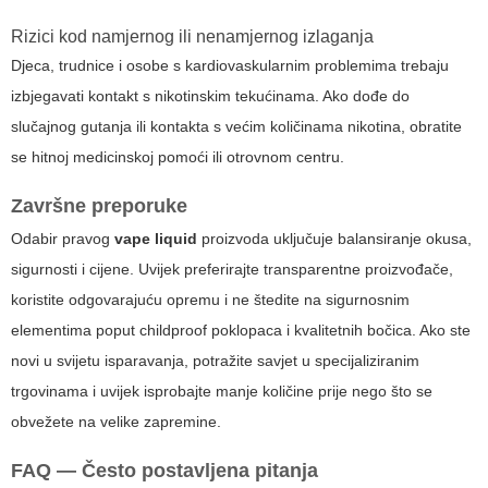
Rizici kod namjernog ili nenamjernog izlaganja
Djeca, trudnice i osobe s kardiovaskularnim problemima trebaju
izbjegavati kontakt s nikotinskim tekućinama. Ako dođe do
slučajnog gutanja ili kontakta s većim količinama nikotina, obratite
se hitnoj medicinskoj pomoći ili otrovnom centru.
Završne preporuke
Odabir pravog
vape liquid
proizvoda uključuje balansiranje okusa,
sigurnosti i cijene. Uvijek preferirajte transparentne proizvođače,
koristite odgovarajuću opremu i ne štedite na sigurnosnim
elementima poput childproof poklopaca i kvalitetnih bočica. Ako ste
novi u svijetu isparavanja, potražite savjet u specijaliziranim
trgovinama i uvijek isprobajte manje količine prije nego što se
obvežete na velike zapremine.
FAQ — Često postavljena pitanja