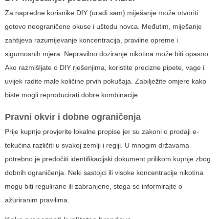
Za napredne korisnike DIY (uradi sam) miješanje može otvoriti
gotovo neograničene okuse i uštedu novca. Međutim, miješanje
zahtijeva razumijevanje koncentracija, pravilne opreme i
sigurnosnih mjera. Nepravilno doziranje nikotina može biti opasno.
Ako razmišljate o DIY rješenjima, koristite precizne pipete, vage i
uvijek radite male količine prvih pokušaja. Zabilježite omjere kako
biste mogli reproducirati dobre kombinacije.
Pravni okvir i dobne ograničenja
Prije kupnje provjerite lokalne propise jer su zakoni o prodaji e-
tekućina različiti u svakoj zemlji i regiji. U mnogim državama
potrebno je predočiti identifikacijski dokument prilikom kupnje zbog
dobnih ograničenja. Neki sastojci ili visoke koncentracije nikotina
mogu biti regulirane ili zabranjene, stoga se informirajte o
ažuriranim pravilima.