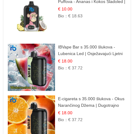
Puffova - Ananas i Kokos Sladoled |
Tropski Desert
€ 10.00
Bio：
€ 18.63
IBVape Bar s 35.000 šlukova -
Lubenica Led | Osježavajući Ljetni
Okus
€ 18.00
Bio：
€ 37.72
E-cigareta s 35.000 šlukova - Okus
Narančinog Džema | Dugotrajno
Iskustvo
€ 18.00
Bio：
€ 37.72