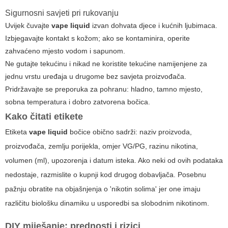
Sigurnosni savjeti pri rukovanju
Uvijek čuvajte
vape liquid
izvan dohvata djece i kućnih ljubimaca.
Izbjegavajte kontakt s kožom; ako se kontaminira, operite
zahvaćeno mjesto vodom i sapunom.
Ne gutajte tekućinu i nikad ne koristite tekućine namijenjene za
jednu vrstu uređaja u drugome bez savjeta proizvođača.
Pridržavajte se preporuka za pohranu: hladno, tamno mjesto,
sobna temperatura i dobro zatvorena bočica.
Kako čitati etikete
Etiketa
vape liquid
bočice obično sadrži: naziv proizvoda,
proizvođača, zemlju porijekla, omjer VG/PG, razinu nikotina,
volumen (ml), upozorenja i datum isteka. Ako neki od ovih podataka
nedostaje, razmislite o kupnji kod drugog dobavljača. Posebnu
pažnju obratite na objašnjenja o 'nikotin solima' jer one imaju
različitu biološku dinamiku u usporedbi sa slobodnim nikotinom.
DIY miješanje: prednosti i rizici