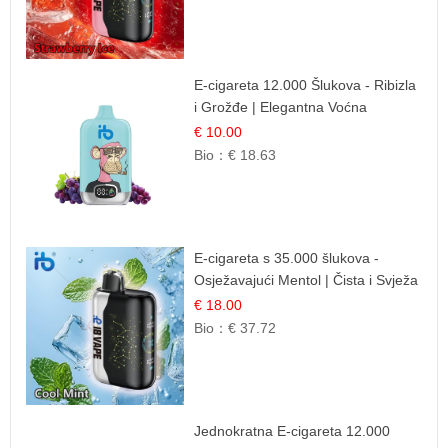
E-cigareta 12.000 Šlukova - Ribizla
i Grožđe | Elegantna Voćna
Kombinacija
€ 10.00
Bio：
€ 18.63
E-cigareta s 35.000 šlukova -
Osježavajući Mentol | Čista i Svježa
Okus
€ 18.00
Bio：
€ 37.72
Jednokratna E-cigareta 12.000