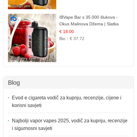
IBVape Bar s 35.000 šlukova -
Okus Malinova Džema | Slatka
Voćna Aroma
€ 18.00
Bio：
€ 37.72
Blog
Evod e cigareta vodič za kupnju, recenzije, cijene i
korisni savjeti
Najbolji vapor vapes 2025, vodič za kupnju, recenzije
i sigurnosni savjeti