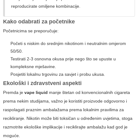
reproducirate omiljene kombinacije.
Kako odabrati za početnike
Početnicima se preporučuje:
Početi s niskim do srednjim nikotinom i neutralnim omjerom
50/50.
Testirati 2-3 osnovna okusa prije nego što se upuste u
kompleksne mješavine.
Posjetiti lokalnu trgovinu za savjet i probu ukusa.
Ekološki i zdravstveni aspekti
Premda je
vape liquid
manje štetan od konvencionalnih cigareta
prema nekim studijama, važno je koristiti proizvode odgovorno i
raspolagati praznim ambalažama prema lokalnim pravilima za
recikliranje. Nikotin može biti toksičan u određenim uvjetima, stoga
razmotrite ekološke implikacije i reciklirajte ambalažu kad god je
moguće.