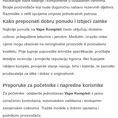
Reciklirajte stare baterije i komponente u ovlaštenim centrima.
Birajte proizvođače koji nude dugoročnu nabavu rezervnih dijelova.
Razmislite o refill opcijama umjesto jednokratnih patrona.
Kako prepoznati dobru ponudu i izbjeći zamke
Najbolje ponude na
Vape Kompleti
često uključuju dodatne
coilove, prilagođene tekućine i jamstvo. Međutim, izrazito niske
cijene mogu ukazivati na neoriginalne proizvode ili promašenu
kvalitetu. Prije kupnje usporedite tehničke specifikacije, pročitajte
detaljne recenzije i provjerite reputaciju trgovca. Ako kupujete
rabljeni komplet, provjerite stanje navoja, brtvi i baterije, te zamolite
prodavatelja za slike i dokaz o originalnosti.
Preporuke za početnike i napredne korisnike
Za početnike: odaberite jednostavan
Vape Kompleti
s jasno
označenim kontrolama, automatskim zaštitama i dostupnim
zamjenskim coilovima. Tražite modele s dobrim uputama i
podrškom proizvođača.