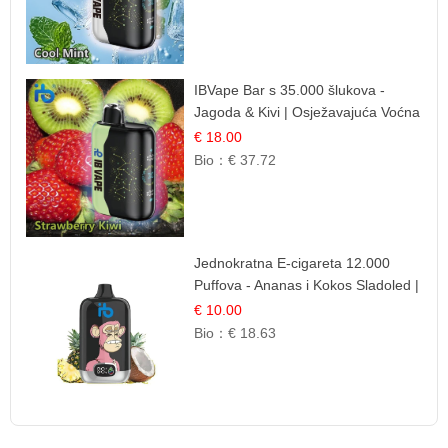
IBVape Bar s 35.000 šlukova -
Jagoda & Kivi | Osježavajuća Voćna
Mješavina
€ 18.00
Bio：
€ 37.72
Jednokratna E-cigareta 12.000
Puffova - Ananas i Kokos Sladoled |
Tropski Desert
€ 10.00
Bio：
€ 18.63