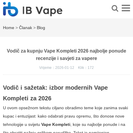
Home
>
Članak
>
Blog
Vodič za kupnju Vape Kompleti 2026 najbolje ponude
recenzije i savjeti za vapere
Vrijeme：2026-01-12
Klik：
172
Vodič i sažetak: izbor modernih
Vape
Kompleti
za 2026
U ovom opsežnom tekstu ciljano obradimo teme koje zanima svaki
kupac i entuzijast: kako odabrati pravu opremu, što donose nove
tehnologije u svijetu
Vape Kompleti
, koje su najbolje ponude i na
što obratiti pažnju prilikom narudžbe. Tekst je namijenjen