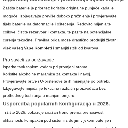
Zaštita baterije je prioritet: koristite originalne punjače kada je
moguće, izbjegavajte previše duboko pražnjenje i provjeravajte
tijelo baterije na deformacije i oštećenja. Redovito mijenjajte
coilove, čistite rezervoar i kontakte, te pazite na potencijalne
curenja tekućine. Pravilna briga može drastično produljiti životni
vijek vašeg
Vape Kompleti
i smanjiti rizik od kvarova.
Pro savjeti za održavanje
Isperite tank toplom vodom pri promjeni aroma.
Koristite alkoholne maramice za kontakte i navoj.
Provjeravajte brtve i O-prstenove te ih mijenjajte po potrebi.
Izbjegavajte miješanje tekućina različitih proizvođača bez
prethodnog testiranja u manjem omjeru.
Usporedba popularnih konfiguracija u 2026.
Tržište 2026. pokazuje snažan trend prema prenosivosti i
efikasnosti: kompaktni pod sistemi s duljim vijekom baterije i