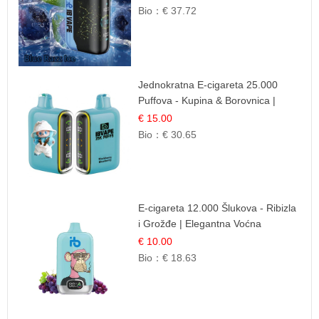
Bio：
€ 37.72
Jednokratna E-cigareta 25.000
Puffova - Kupina & Borovnica |
Šumska Voćna Mješavina
€ 15.00
Bio：
€ 30.65
E-cigareta 12.000 Šlukova - Ribizla
i Grožđe | Elegantna Voćna
Kombinacija
€ 10.00
Bio：
€ 18.63