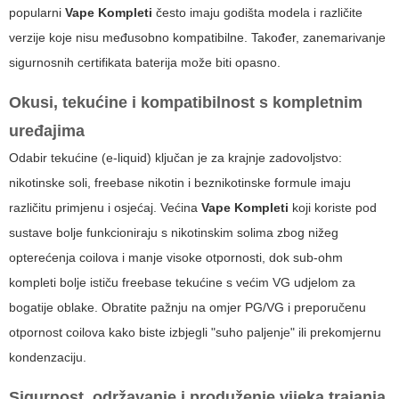
popularni
Vape Kompleti
često imaju godišta modela i različite
verzije koje nisu međusobno kompatibilne. Također, zanemarivanje
sigurnosnih certifikata baterija može biti opasno.
Okusi, tekućine i kompatibilnost s kompletnim
uređajima
Odabir tekućine (e-liquid) ključan je za krajnje zadovoljstvo:
nikotinske soli, freebase nikotin i beznikotinske formule imaju
različitu primjenu i osjećaj. Većina
Vape Kompleti
koji koriste pod
sustave bolje funkcioniraju s nikotinskim solima zbog nižeg
opterećenja coilova i manje visoke otpornosti, dok sub-ohm
kompleti bolje ističu freebase tekućine s većim VG udjelom za
bogatije oblake. Obratite pažnju na omjer PG/VG i preporučenu
otpornost coilova kako biste izbjegli "suho paljenje" ili prekomjernu
kondenzaciju.
Sigurnost, održavanje i produženje vijeka trajanja