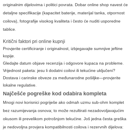
originalnim dijelovima i politici povrata. Dobar online shop navest će
detaljne specifikacije (kapacitet baterije, materijal tanka, otpornost
coilova), fotografije visokog kvaliteta i često će nuditi usporedne
tablice.
Kritični faktori pri online kupnji
Provjerite certificiranje i originalnost, izbjegavajte sumnjive jeftine
kopije.
Gledajte datum objave recenzija i odgovore kupaca na probleme.
Vrijednost paketa: jesu li dodatni coilovi ili tekućine uključeni?
Dostava i carinske obveze za međunarodne pošiljke—provjerite
lokalne regulative.
Najčešće pogreške kod odabira kompleta
Mnogi novi korisnici pogriješe ako odmah uzmu sub-ohm komplet
bez razumijevanja osnova; to može rezultirati nezadovoljavajućim
okusom ili prevelikom potrošnjom tekućine. Još jedna česta greška
je nedovoljna provjera kompatibilnosti coilova i rezervnih dijelova: