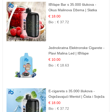
IBVape Bar s 35.000 šlukova -
Okus Malinova Džema | Slatka
Voćna Aroma
€ 18.00
Bio：
€ 37.72
Jednokratna Elektronske Cigarete -
Plavi Malina Led | IBVape
€ 10.00
Bio：
€ 18.63
E-cigareta s 35.000 šlukova -
Osježavajući Mentol | Čista i Svježa
Okus
€ 18.00
Bio：
€ 37.72