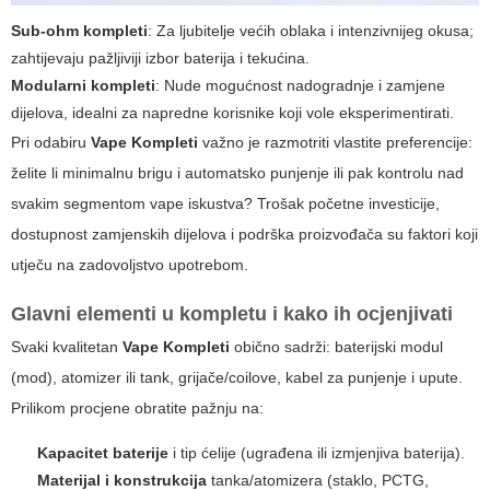
Sub-ohm kompleti
: Za ljubitelje većih oblaka i intenzivnijeg okusa;
zahtijevaju pažljiviji izbor baterija i tekućina.
Modularni kompleti
: Nude mogućnost nadogradnje i zamjene
dijelova, idealni za napredne korisnike koji vole eksperimentirati.
Pri odabiru
Vape Kompleti
važno je razmotriti vlastite preferencije:
želite li minimalnu brigu i automatsko punjenje ili pak kontrolu nad
svakim segmentom vape iskustva? Trošak početne investicije,
dostupnost zamjenskih dijelova i podrška proizvođača su faktori koji
utječu na zadovoljstvo upotrebom.
Glavni elementi u kompletu i kako ih ocjenjivati
Svaki kvalitetan
Vape Kompleti
obično sadrži: baterijski modul
(mod), atomizer ili tank, grijače/coilove, kabel za punjenje i upute.
Prilikom procjene obratite pažnju na:
Kapacitet baterije
i tip ćelije (ugrađena ili izmjenjiva baterija).
Materijal i konstrukcija
tanka/atomizera (staklo, PCTG,