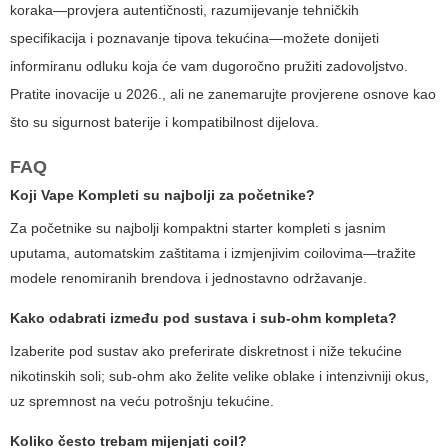
koraka—provjera autentičnosti, razumijevanje tehničkih
specifikacija i poznavanje tipova tekućina—možete donijeti
informiranu odluku koja će vam dugoročno pružiti zadovoljstvo.
Pratite inovacije u 2026., ali ne zanemarujte provjerene osnove kao
što su sigurnost baterije i kompatibilnost dijelova.
FAQ
Koji
Vape Kompleti
su najbolji za početnike?
Za početnike su najbolji kompaktni starter kompleti s jasnim
uputama, automatskim zaštitama i izmjenjivim coilovima—tražite
modele renomiranih brendova i jednostavno održavanje.
Kako odabrati između pod sustava i sub-ohm kompleta?
Izaberite pod sustav ako preferirate diskretnost i niže tekućine
nikotinskih soli; sub-ohm ako želite velike oblake i intenzivniji okus,
uz spremnost na veću potrošnju tekućine.
Koliko često trebam mijenjati coil?