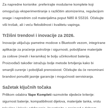
Za napredne korisnike: preferirajte modularne komplete koji
omogućuju eksperimentiranje s različitim atomizerima, regulacijom
snage i naprednim coil materijalima poput Ni80 ili SS316. Očekujte
viši trošak, ali i veću fleksibilnost i kvalitetu vapinga.
Tržišni trendovi i inovacije za 2026.
Inovacije uključuju pametne modove s Bluetooth vezom, integrirane
aplikacije za praćenje potrošnje i sigurnosti, poboljšane materijale
za coilove (mesh i keramika) te bolju učinkovitost baterija.
Proizvođači također istražuju bolje metode brtvljenja kako bi
smanjili curenje i poboljšali prenosivost. Očekujte da će renomirani
brandovi ponuditi jasnije garancije i mogućnosti servisiranja.
Sažetak ključnih točaka
Prilikom odabira
Vape Kompleti
razmotrite sljedeće kriterije:
sigurnost baterije, kompatibilnost dijelova, materijale tanka, vrstu