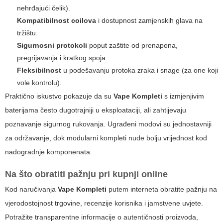
nehrđajući čelik).
Kompatibilnost coilova
i dostupnost zamjenskih glava na
tržištu.
Sigurnosni protokoli
poput zaštite od prenapona,
pregrijavanja i kratkog spoja.
Fleksibilnost
u podešavanju protoka zraka i snage (za one koji
vole kontrolu).
Praktično iskustvo pokazuje da su
Vape Kompleti
s izmjenjivim
baterijama često dugotrajniji u eksploataciji, ali zahtijevaju
poznavanje sigurnog rukovanja. Ugrađeni modovi su jednostavniji
za održavanje, dok modularni kompleti nude bolju vrijednost kod
nadogradnje komponenata.
Na što obratiti pažnju pri kupnji online
Kod naručivanja
Vape Kompleti
putem interneta obratite pažnju na
vjerodostojnost trgovine, recenzije korisnika i jamstvene uvjete.
Potražite transparentne informacije o autentičnosti proizvoda,