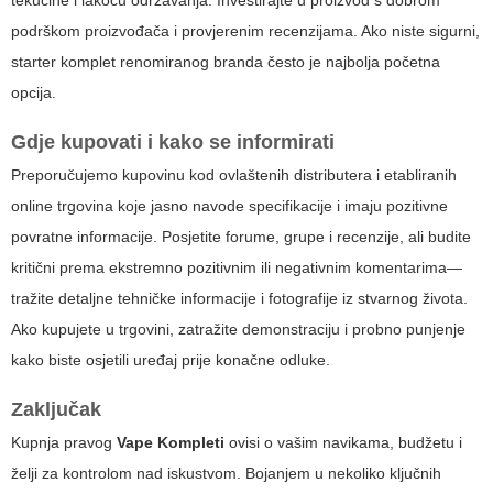
tekućine i lakoću održavanja. Investirajte u proizvod s dobrom
podrškom proizvođača i provjerenim recenzijama. Ako niste sigurni,
starter komplet renomiranog branda često je najbolja početna
opcija.
Gdje kupovati i kako se informirati
Preporučujemo kupovinu kod ovlaštenih distributera i etabliranih
online trgovina koje jasno navode specifikacije i imaju pozitivne
povratne informacije. Posjetite forume, grupe i recenzije, ali budite
kritični prema ekstremno pozitivnim ili negativnim komentarima—
tražite detaljne tehničke informacije i fotografije iz stvarnog života.
Ako kupujete u trgovini, zatražite demonstraciju i probno punjenje
kako biste osjetili uređaj prije konačne odluke.
Zaključak
Kupnja pravog
Vape Kompleti
ovisi o vašim navikama, budžetu i
želji za kontrolom nad iskustvom. Bojanjem u nekoliko ključnih