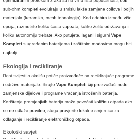
optimiziranim protokom zraka su na vrhu liste popularnosti, dok
sub-ohm kompleti evoluiraju u smislu lakše zamjene coilova i boljih
materijala (keramika, mesh tehnologija). Kod odabira između više
opcija, razmotrite koliko često vapeate, koliko želite održavanja i
koliku autonomiju trebate. Ako putujete, lagani i sigurni
Vape
Kompleti
s ugrađenim baterijama i zaštitnim modovima mogu biti
najbolji.
Ekologija i recikliranje
Rast svijesti o okolišu potiče proizvođače na reciklirajuće programe
i održive materijale. Birajte
Vape Kompleti
čiji proizvođači nude
zamjenske dijelove i programe vraćanja istrošenih baterija.
Korištenje promjenjivih baterija može povećati količinu otpada ako
se ne odlaže pravilno; stoga provjerite lokalne smjernice za
odlaganje i recikliranje elektroničkog otpada.
Ekološki savjeti