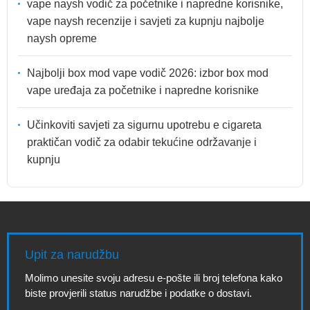
vape naysh vodič za početnike i napredne korisnike,
vape naysh recenzije i savjeti za kupnju najbolje
naysh opreme
Najbolji box mod vape vodič 2026: izbor box mod
vape uređaja za početnike i napredne korisnike
Učinkoviti savjeti za sigurnu upotrebu e cigareta
praktičan vodič za odabir tekućine održavanje i
kupnju
Upit za narudžbu
Molimo unesite svoju adresu e-pošte ili broj telefona kako
biste provjerili status narudžbe i podatke o dostavi.