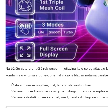
Na tržištu ćete pronaći širok raspon mješavina koje se oglašavaju ka
kombiniraju virginia s burley, oriental ili čak s blagim notama vanilij
Čista virginia — suptilan, čist, lagano slatkasti duhan.
Virginia mix — kombinacija virginia + drugi duhani za kompleksn
Virginia s dodatkom — karamel, med, vanilla ili blagi začini za