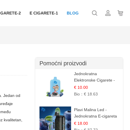
IGARETE-2
E CIGARETE-1
BLOG
Pomoćni proizvodi
Jednokratna
Elektronske Cigarete -
Plavi Malina Led |
€ 10.00
IBVape
Bio：
€ 18.63
na. Jedan od
 uređaje
Plavi Malina Led -
e među
Jednokratna E-cigareta
z kvalitetan,
s 35.000 šlukova |
€ 18.00
IBVape