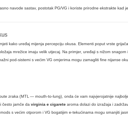
 jasno navode sastav, postotak PG/VG i koriste prirodne ekstrakte kad 
kus
umjeti kako uređaj mijenja percepciju okusa. Elementi poput vrste grijača
ožaja mrežice imaju velik utjecaj. Na primjer, uređaji s nižom snagom i
snažni pod-sistemi s većim VG omjerima mogu zamagliti fine nijanse oku
e upute zraka (MTL — mouth-to-lung), onda će vam najvjerojatnije najbolj
ji često jamče da
virginia e cigarete
aroma dolazi do izražaja i zadrža
jaki mods s većim otporom i VG bogatijim e-tekućinama mogu smanjiti jasn