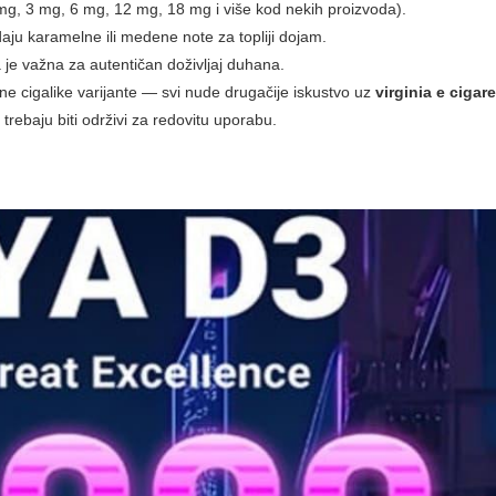
0 mg, 3 mg, 6 mg, 12 mg, 18 mg i više kod nekih proizvoda).
odaju karamelne ili medene note za topliji dojam.
 je važna za autentičan doživljaj duhana.
ne cigalike varijante — svi nude drugačije iskustvo uz
virginia e cigar
trebaju biti održivi za redovitu uporabu.