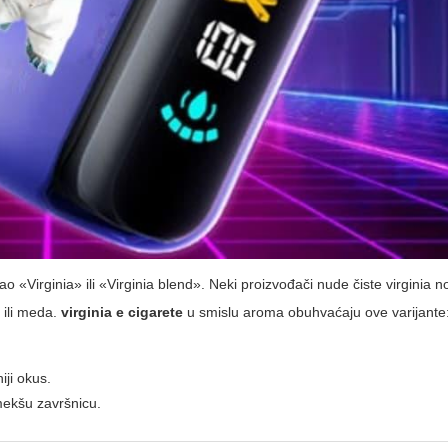
o «Virginia» ili «Virginia blend». Neki proizvođači nude čiste virginia n
e ili meda.
virginia e cigarete
u smislu aroma obuhvaćaju ove varijante
iji okus.
 mekšu završnicu.