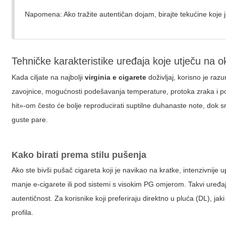
Napomena: Ako tražite autentičan dojam, birajte tekućine koje
Tehničke karakteristike uređaja koje utječu na o
Kada ciljate na najbolji
virginia e cigarete
doživljaj, korisno je raz
zavojnice, mogućnosti podešavanja temperature, protoka zraka i pol
hit»-om često će bolje reproducirati suptilne duhanaste note, dok 
guste pare.
Kako birati prema stilu pušenja
Ako ste bivši pušač cigareta koji je navikao na kratke, intenzivnij
manje e-cigarete ili pod sistemi s visokim PG omjerom. Takvi uređa
autentičnost. Za korisnike koji preferiraju direktno u pluća (DL), 
profila.