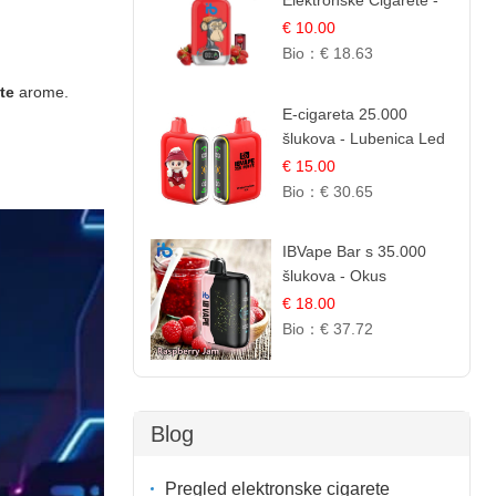
Elektronske Cigarete -
Red Bull i Jagoda |
€ 10.00
IBVape
Bio：
€ 18.63
ete
arome.
E-cigareta 25.000
šlukova - Lubenica Led
| Osježavajući Ljetni
€ 15.00
Okus
Bio：
€ 30.65
IBVape Bar s 35.000
šlukova - Okus
Malinova Džema |
€ 18.00
Slatka Voćna Aroma
Bio：
€ 37.72
Blog
Pregled elektronske cigarete