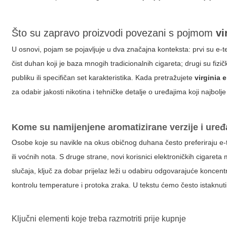
Što su zapravo proizvodi povezani s pojmom
vi
U osnovi, pojam se pojavljuje u dva značajna konteksta: prvi su e-te
čist duhan koji je baza mnogih tradicionalnih cigareta; drugi su fizičk
publiku ili specifičan set karakteristika. Kada pretražujete
virginia 
za odabir jakosti nikotina i tehničke detalje o uređajima koji najbol
Kome su namijenjene aromatizirane verzije i uređ
Osobe koje su navikle na okus običnog duhana često preferiraju e-t
ili voćnih nota. S druge strane, novi korisnici elektroničkih cigaret
slučaja, ključ za dobar prijelaz leži u odabiru odgovarajuće koncen
kontrolu temperature i protoka zraka. U tekstu ćemo često istaknut
Ključni elementi koje treba razmotriti prije kupnje