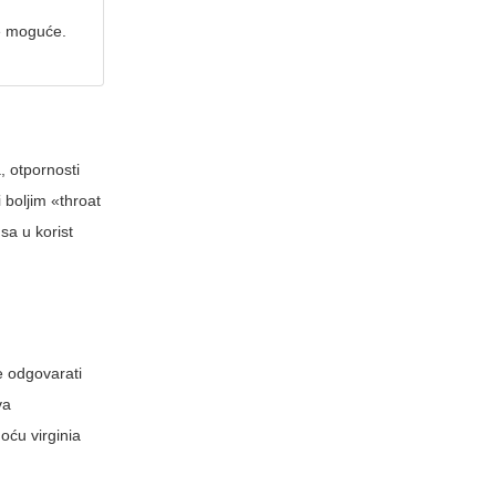
je moguće.
, otpornosti
 boljim «throat
sa u korist
e odgovarati
va
oću virginia