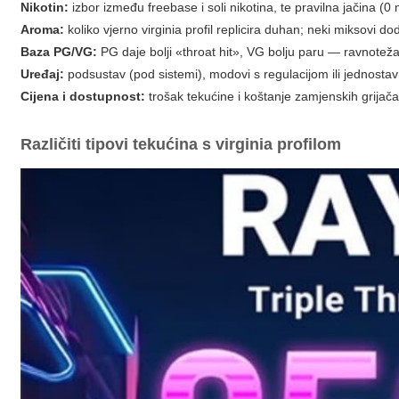
Nikotin:
izbor između freebase i soli nikotina, te pravilna jačina (
Aroma:
koliko vjerno virginia profil replicira duhan; neki miksovi d
Baza PG/VG:
PG daje bolji «throat hit», VG bolju paru — ravnoteža
Uređaj:
podsustav (pod sistemi), modovi s regulacijom ili jednostav
Cijena i dostupnost:
trošak tekućine i koštanje zamjenskih grijača 
Različiti tipovi tekućina s virginia profilom