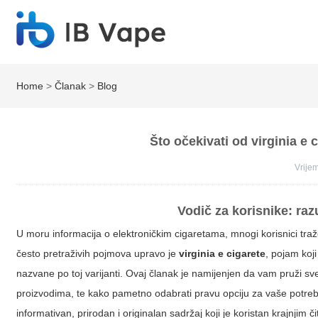
Home
>
Članak
>
Blog
Što očekivati od virginia e 
Vrij
Vodič za korisnike: raz
U moru informacija o elektroničkim cigaretama, mnogi korisnici traže 
često pretraživih pojmova upravo je
virginia e cigarete
, pojam koj
nazvane po toj varijanti. Ovaj članak je namijenjen da vam pruži s
proizvodima, te kako pametno odabrati pravu opciju za vaše potrebe.
informativan, prirodan i originalan sadržaj koji je koristan krajnjim či