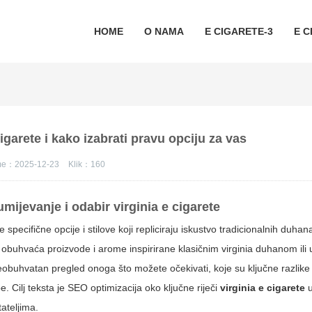
HOME
O NAMA
E CIGARETE-3
E C
cigarete i kako izabrati pravu opciju za vas
eme：2025-12-23
Klik：
160
umijevanje i odabir
virginia e cigarete
specifične opcije i stilove koji repliciraju iskustvo tradicionalnih duha
i obuhvaća proizvode i arome inspirirane klasičnim virginia duhanom ili
veobuhvatan pregled onoga što možete očekivati, koje su ključne razlik
 Cilj teksta je SEO optimizacija oko ključne riječi
virginia e cigarete
u
tateljima.