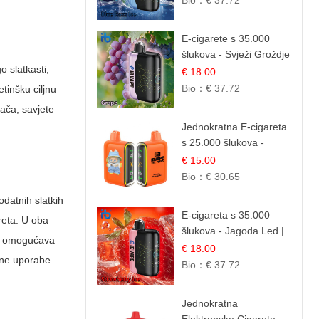
Bio：
€ 37.72
E-cigarete s 35.000
šlukova - Svježi Groždje
o slatkasti,
| Osježavajuća Voćna
€ 18.00
Aroma
Bio：
€ 37.72
etinšku ciljnu
ača, savjete
Jednokratna E-cigareta
s 25.000 šlukova -
Mango & Ananas |
€ 15.00
Egzotična Voćna
Bio：
€ 30.65
Mješavina
odatnih slatkih
E-cigareta s 35.000
areta. U oba
šlukova - Jagoda Led |
oji omogućava
Ohladivši i Osježavajući
€ 18.00
ilne uporabe.
Okus
Bio：
€ 37.72
Jednokratna