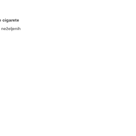
e cigarete
d neželjenih