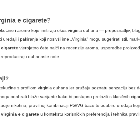
rginia e cigarete
?
kućine i arome koje imitiraju okus virginia duhana — prepoznatljiv, blag
i uređaji i pakiranja koji nosivši ime „Virginia“ mogu sugerirati stil, mark
e cigarete
vjerojatno ćete naići na recenzije aroma, usporedbe proizvođ
je reproduciraju duhanaste note.
aji?
ekućine s profilom virginia duhana jer pružaju poznatu senzaciju bez d
a mogu odabrati blaže varijante kako bi postupno prelazili s klasičnih cig
tracije nikotina, pravilnoj kombinaciji PG/VG baze te odabiru uređaja k
i
virginia e cigarete
u kontekstu korisničkih preferencija i tehnika prav