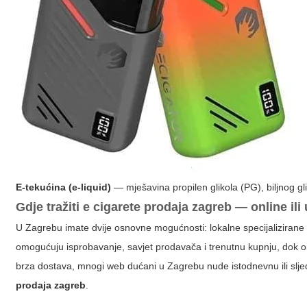
E-tekućina (e-liquid)
— mješavina propilen glikola (PG), biljnog gl
Gdje tražiti
e cigarete prodaja zagreb
— online ili 
U Zagrebu imate dvije osnovne mogućnosti: lokalne specijalizirane t
omogućuju isprobavanje, savjet prodavača i trenutnu kupnju, dok onli
brza dostava, mnogi web dućani u Zagrebu nude istodnevnu ili slje
prodaja zagreb
.