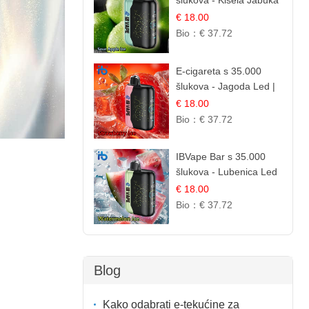
šlukova - Kisela Jabuka
Led | Osježavajući
€ 18.00
Kiselo-Slatki Okus
Bio：
€ 37.72
E-cigareta s 35.000
šlukova - Jagoda Led |
Ohladivši i Osježavajući
€ 18.00
Okus
Bio：
€ 37.72
IBVape Bar s 35.000
šlukova - Lubenica Led
| Osježavajući Ljetni
€ 18.00
Okus
Bio：
€ 37.72
Blog
Kako odabrati e-tekućine za