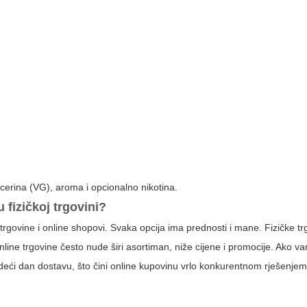
icerina (VG), aroma i opcionalno nikotina.
u fizičkoj trgovini?
rgovine i online shopovi. Svaka opcija ima prednosti i mane. Fizičke tr
ne trgovine često nude širi asortiman, niže cijene i promocije. Ako vam
deći dan dostavu, što čini online kupovinu vrlo konkurentnom rješenje