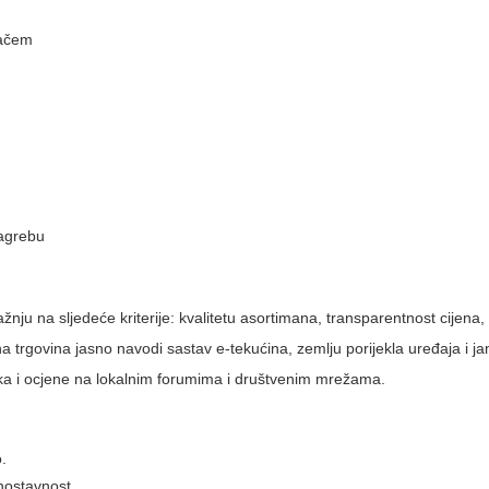
vačem
Zagrebu
pažnju na sljedeće kriterije: kvalitetu asortimana, transparentnost cijena,
a trgovina jasno navodi sastav e-tekućina, zemlju porijekla uređaja i j
snika i ocjene na lokalnim forumima i društvenim mrežama.
.
dnostavnost.