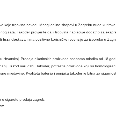
ve koje trgovina navodi. Mnogi online shopovi u Zagrebu nude kurirske
enog sata. Također provjerite da li trgovina naplaćuje dodatno za eksp
di
brza dostava
i ima pozitivne korisničke recenzije za isporuku u Zagr
a u Hrvatskoj. Prodaja nikotinskih proizvoda osobama mlađim od 18 godi
anju ili kod narudžbi. Također, potražite proizvode koji su homologirani
sne mješavine. Kvaliteta baterija i punjača također je bitna za sigurnos
de
e cigarete prodaja zagreb
.
tom.