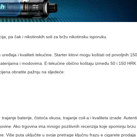
a, pa čak i nikotinskih soli za bržu nikotinsku isporuku.
u uređaja i kvaliteti tekućine. Starter kitovi mogu koštati od povoljnih 
erijama i modovima. E-tekućine obično koštaju između 50 i 150 HRK 
cijena obratite pažnju na sljedeće:
trajanje baterije, čistoća okusa, trajanje coil-a i kvaliteta izrade. Auten
trgovine. Ako trgovina ima mnogo pozitivnih recenzija koje spominju brzu
ne. Više puta uključite u svoje pretrage ključnu frazu
e cigarete prodaja