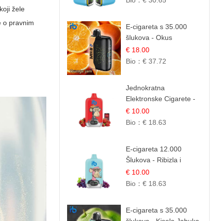
Bio：
€ 30.65
oji žele
še o pravnim
E-cigareta s 35.000
šlukova - Okus
Narančinog Džema |
€ 18.00
Dugotrajno Iskustvo
Bio：
€ 37.72
Jednokratna
Elektronske Cigarete -
Red Bull i Jagoda |
€ 10.00
IBVape
Bio：
€ 18.63
E-cigareta 12.000
Šlukova - Ribizla i
Grožđe | Elegantna
€ 10.00
Voćna Kombinacija
Bio：
€ 18.63
E-cigareta s 35.000