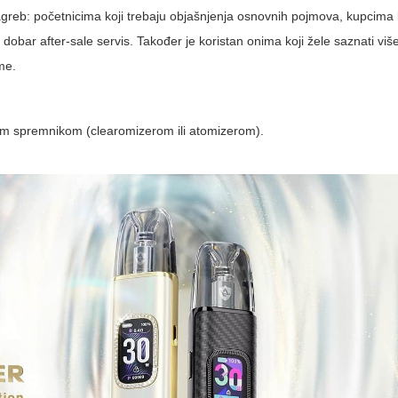
agreb
: početnicima koji trebaju objašnjenja osnovnih pojmova, kupcima k
 i dobar after-sale servis. Također je koristan onima koji žele saznati vi
me.
im spremnikom (clearomizerom ili atomizerom).