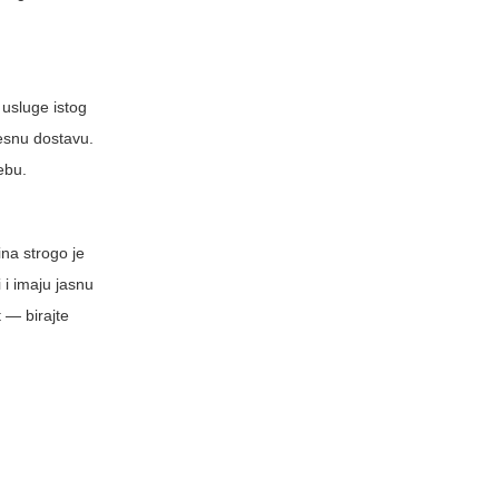
 usluge istog
resnu dostavu.
ebu.
na strogo je
 i imaju jasnu
t — birajte