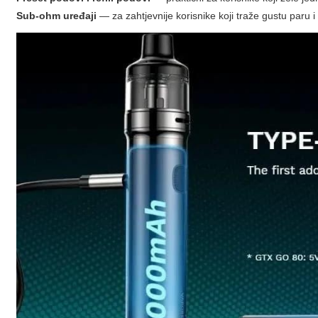
Sub-ohm uređaji
— za zahtjevnije korisnike koji traže gustu paru 