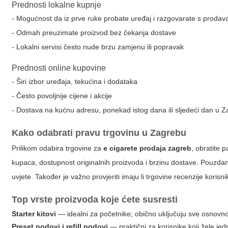
Prednosti lokalne kupnje
- Mogućnost da iz prve ruke probate uređaj i razgovarate s proda
- Odmah preuzimate proizvod bez čekanja dostave
- Lokalni servisi često nude brzu zamjenu ili popravak
Prednosti online kupovine
- Širi izbor uređaja, tekućina i dodataka
- Često povoljnije cijene i akcije
- Dostava na kućnu adresu, ponekad istog dana ili sljedeći dan u 
Kako odabrati pravu trgovinu u Zagrebu
Prilikom odabira trgovine za
e cigarete prodaja zagreb
, obratite 
kupaca, dostupnost originalnih proizvoda i brzinu dostave. Pouzdan
uvjete. Također je važno provjeriti imaju li trgovine recenzije kori
Top vrste proizvoda koje ćete susresti
Starter kitovi
— idealni za početnike; obično uključuju sve osnovno
Preset podovi i refill podovi
— praktični za korisnike koji žele je