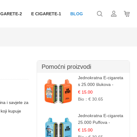
IGARETE-2
E CIGARETE-1
BLOG
Pomoćni proizvodi
Jednokratna E-cigareta
s 25.000 šlukova -
Mango & Ananas |
€ 15.00
Egzotična Voćna
Bio：
€ 30.65
na i savjete za
Mješavina
 koji kupuje
Jednokratna E-cigareta
25.000 Puffova -
Jagodni Sladoled |
€ 15.00
Kremasta Slatka Okus