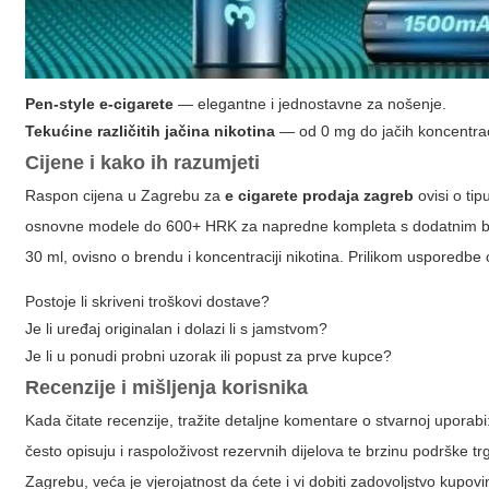
Pen-style e-cigarete
— elegantne i jednostavne za nošenje.
Tekućine različitih jačina nikotina
— od 0 mg do jačih koncentracij
Cijene i kako ih razumjeti
Raspon cijena u Zagrebu za
e cigarete prodaja zagreb
ovisi o tip
osnovne modele do 600+ HRK za napredne kompleta s dodatnim bat
30 ml, ovisno o brendu i koncentraciji nikotina. Prilikom usporedbe 
Postoje li skriveni troškovi dostave?
Je li uređaj originalan i dolazi li s jamstvom?
Je li u ponudi probni uzorak ili popust za prve kupce?
Recenzije i mišljenja korisnika
Kada čitate recenzije, tražite detaljne komentare o stvarnoj uporabi: 
često opisuju i raspoloživost rezervnih dijelova te brzinu podrške 
Zagrebu, veća je vjerojatnost da ćete i vi dobiti zadovoljstvo kupovi