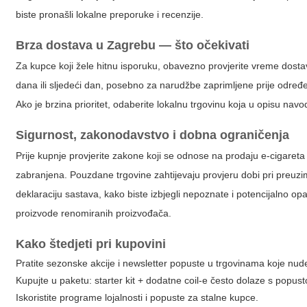
biste pronašli lokalne preporuke i recenzije.
Brza dostava u Zagrebu — što očekivati
Za kupce koji žele hitnu isporuku, obavezno provjerite vreme dosta
dana ili sljedeći dan, posebno za narudžbe zaprimljene prije određ
Ako je brzina prioritet, odaberite lokalnu trgovinu koja u opisu navo
Sigurnost, zakonodavstvo i dobna ograničenja
Prije kupnje provjerite zakone koji se odnose na prodaju e-cigaret
zabranjena. Pouzdane trgovine zahtijevaju provjeru dobi pri preuzim
deklaraciju sastava, kako biste izbjegli nepoznate i potencijalno opa
proizvode renomiranih proizvođača.
Kako štedjeti pri kupovini
Pratite sezonske akcije i newsletter popuste u trgovinama koje nu
Kupujte u paketu: starter kit + dodatne coil-e često dolaze s popus
Iskoristite programe lojalnosti i popuste za stalne kupce.