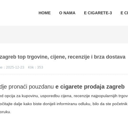
HOME
O NAMA
E CIGARETE-3
E C
agreb top trgovine, cijene, recenzije i brza dostava
eme：2025-12-23
Klik：
353
 gdje pronaći pouzdanu
e cigarete prodaja zagreb
opcija za kupovinu, usporedbu cijena, recenzije najpopularnijih trgovi
ročitajte dalje kako biste donijeli informiranu odluku, bilo da ste početnik
poruku.