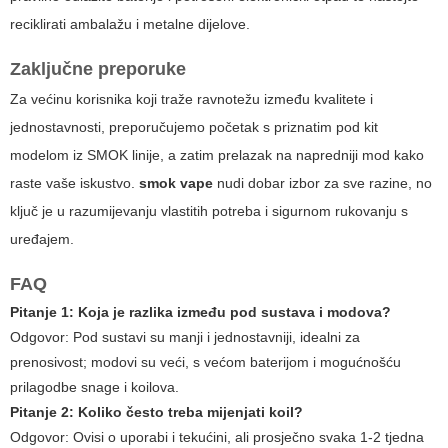
reciklirati ambalažu i metalne dijelove.
Zaključne preporuke
Za većinu korisnika koji traže ravnotežu između kvalitete i
jednostavnosti, preporučujemo početak s priznatim pod kit
modelom iz SMOK linije, a zatim prelazak na napredniji mod kako
raste vaše iskustvo.
smok vape
nudi dobar izbor za sve razine, no
ključ je u razumijevanju vlastitih potreba i sigurnom rukovanju s
uređajem.
FAQ
Pitanje 1: Koja je razlika između pod sustava i modova?
Odgovor:
Pod sustavi su manji i jednostavniji, idealni za
prenosivost; modovi su veći, s većom baterijom i mogućnošću
prilagodbe snage i koilova.
Pitanje 2: Koliko često treba mijenjati koil?
Odgovor:
Ovisi o uporabi i tekućini, ali prosječno svaka 1-2 tjedna