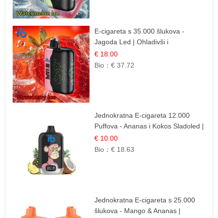
E-cigareta s 35.000 šlukova -
Jagoda Led | Ohladivši i
Osježavajući Okus
€ 18.00
Bio：
€ 37.72
Jednokratna E-cigareta 12.000
Puffova - Ananas i Kokos Sladoled |
Tropski Desert
€ 10.00
Bio：
€ 18.63
Jednokratna E-cigareta s 25.000
šlukova - Mango & Ananas |