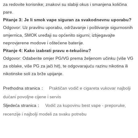
za redovite korisnike; znakovi su slabiji okus i smanjena količina
pare.
Pitanje 3: Je li
smok vape
siguran za svakodnevnu uporabu?
Odgovor:
Uz pravilnu uporabu, održavanje i poštivanje sigurnosnih
smjernica, SMOK uređaji su općenito sigurni; izbjegavajte
neprovjerene modove i oštećene baterije.
Pitanje 4: Kako izabrati pravu e-tekućinu?
Odgovor:
Odaberite omjer PG/VG prema željenom učinku (više VG
za oblake, više PG za jači hit), te odgovarajuću razinu nikotina ili
nikotinske soli za brže upijanje.
Prethodna stranica：
Praktičan vodič e cigareta vukovar najbolji
dućani povoljne cijene i servis
Sljedeća stranica：
Vodič za kupovinu best vape - preporuke,
recenzije i najbolji modeli za svaku potrebu