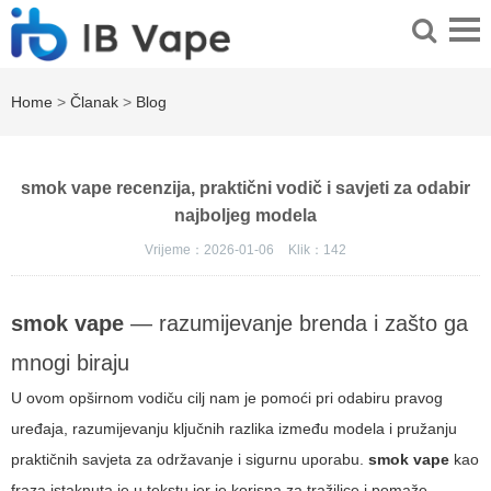
Home
>
Članak
>
Blog
smok vape recenzija, praktični vodič i savjeti za odabir
najboljeg modela
Vrijeme：2026-01-06
Klik：
142
smok vape
— razumijevanje brenda i zašto ga
mnogi biraju
U ovom opširnom vodiču cilj nam je pomoći pri odabiru pravog
uređaja, razumijevanju ključnih razlika između modela i pružanju
praktičnih savjeta za održavanje i sigurnu uporabu.
smok vape
kao
fraza istaknuta je u tekstu jer je korisna za tražilice i pomaže