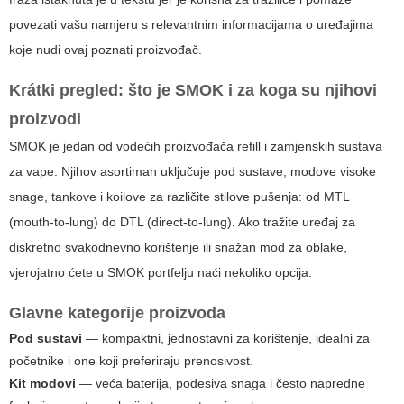
povezati vašu namjeru s relevantnim informacijama o uređajima
koje nudi ovaj poznati proizvođač.
Krátki pregled: što je SMOK i za koga su njihovi
proizvodi
SMOK je jedan od vodećih proizvođača refill i zamjenskih sustava
za vape. Njihov asortiman uključuje
pod
sustave, modove visoke
snage, tankove i koilove za različite stilove pušenja: od MTL
(mouth-to-lung) do DTL (direct-to-lung). Ako tražite uređaj za
diskretno svakodnevno korištenje ili snažan mod za oblake,
vjerojatno ćete u SMOK portfelju naći nekoliko opcija.
Glavne kategorije proizvoda
Pod sustavi
— kompaktni, jednostavni za korištenje, idealni za
početnike i one koji preferiraju prenosivost.
Kit modovi
— veća baterija, podesiva snaga i često napredne