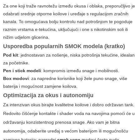
Za one koji traže ravnotežu između okusa i oblaka, preporučljivo je
odabrati srednje otporne koilove i uređaje s regulacijom zračnih
kanala. To omogućava bolju kontrolu nad potrošnjom te pogoduje
raznim vrstama e-tekućina, uključujući i one s nikotinskim soli ili
nižim udjelom glicerina.
Usporedba popularnih SMOK modela (kratko)
Pod kit
: jednostavan za nošenje, niska potrošnja tekućine, idealan
za početnike.
Pen i stick modeli
: kompromis između snage i mobilnosti.
Box modovi
: za napredne korisnike koji žele puno snage, više
baterija i mogućnost zamjene koilova.
Optimizacija za okus i autonomiju
Za intenzivan okus birajte kvalitetne koilove i dobro održavan tank.
Redovito čišćenje kontakte i shader voda na navojima pomoći će u
održavanju konzistentnog prenosa snage. Ako vam je bitna
autonomija, odaberite uređaj s većom baterijom ili mogućnošću
zamjene baterija; napredni
smok vape
modovi često nude