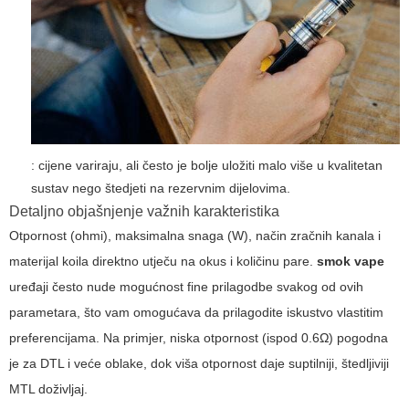
: cijene variraju, ali često je bolje uložiti malo više u kvalitetan
sustav nego štedjeti na rezervnim dijelovima.
Detaljno objašnjenje važnih karakteristika
Otpornost (ohmi), maksimalna snaga (W), način zračnih kanala i
materijal koila direktno utječu na okus i količinu pare.
smok vape
uređaji često nude mogućnost fine prilagodbe svakog od ovih
parametara, što vam omogućava da prilagodite iskustvo vlastitim
preferencijama. Na primjer, niska otpornost (ispod 0.6Ω) pogodna
je za DTL i veće oblake, dok viša otpornost daje suptilniji, štedljiviji
MTL doživljaj.