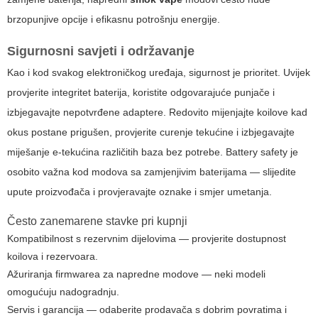
brzopunjive opcije i efikasnu potrošnju energije.
Sigurnosni savjeti i održavanje
Kao i kod svakog elektroničkog uređaja, sigurnost je prioritet. Uvijek
provjerite integritet baterija, koristite odgovarajuće punjače i
izbjegavajte nepotvrđene adaptere. Redovito mijenjajte koilove kad
okus postane prigušen, provjerite curenje tekućine i izbjegavajte
miješanje e-tekućina različitih baza bez potrebe.
Battery safety
je
osobito važna kod modova sa zamjenjivim baterijama — slijedite
upute proizvođača i provjeravajte oznake i smjer umetanja.
Često zanemarene stavke pri kupnji
Kompatibilnost s rezervnim dijelovima — provjerite dostupnost
koilova i rezervoara.
Ažuriranja firmwarea za napredne modove — neki modeli
omogućuju nadogradnju.
Servis i garancija — odaberite prodavača s dobrim povratima i