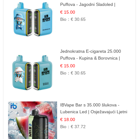
Puffova - Jagodni Sladoled |
Kremasta Slatka Okus
€ 15.00
Bio：
€ 30.65
Jednokratna E-cigareta 25.000
Puffova - Kupina & Borovnica |
Šumska Voćna Mješavina
€ 15.00
Bio：
€ 30.65
IBVape Bar s 35.000 šlukova -
Lubenica Led | Osježavajući Ljetni
Okus
€ 18.00
Bio：
€ 37.72