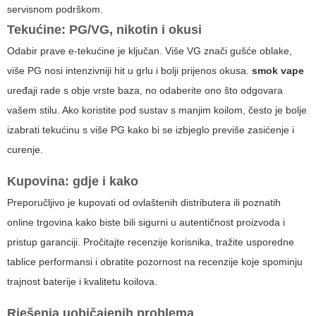
servisnom podrškom.
Tekućine: PG/VG, nikotin i okusi
Odabir prave e-tekućine je ključan. Više VG znači gušće oblake,
više PG nosi intenzivniji hit u grlu i bolji prijenos okusa.
smok vape
uređaji rade s obje vrste baza, no odaberite ono što odgovara
vašem stilu. Ako koristite pod sustav s manjim koilom, često je bolje
izabrati tekućinu s više PG kako bi se izbjeglo previše zasićenje i
curenje.
Kupovina: gdje i kako
Preporučljivo je kupovati od ovlaštenih distributera ili poznatih
online trgovina kako biste bili sigurni u autentičnost proizvoda i
pristup garanciji. Pročitajte recenzije korisnika, tražite usporedne
tablice performansi i obratite pozornost na recenzije koje spominju
trajnost baterije i kvalitetu koilova.
Rješenja uobičajenih problema