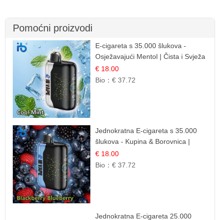
Pomoćni proizvodi
E-cigareta s 35.000 šlukova -
Osježavajući Mentol | Čista i Svježa
Okus
€ 18.00
Bio：
€ 37.72
Jednokratna E-cigareta s 35.000
šlukova - Kupina & Borovnica |
Intenzivna Mješavina Šumskog
€ 18.00
Voća
Bio：
€ 37.72
Jednokratna E-cigareta 25.000