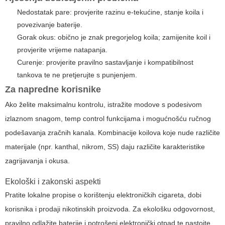
Nedostatak pare: provjerite razinu e-tekućine, stanje koila i
povezivanje baterije.
Gorak okus: obično je znak pregorjelog koila; zamijenite koil i
provjerite vrijeme natapanja.
Curenje: provjerite pravilno sastavljanje i kompatibilnost
tankova te ne pretjerujte s punjenjem.
Za napredne korisnike
Ako želite maksimalnu kontrolu, istražite modove s podesivom
izlaznom snagom, temp control funkcijama i mogućnošću ručnog
podešavanja zračnih kanala. Kombinacije koilova koje nude različite
materijale (npr. kanthal, nikrom, SS) daju različite karakteristike
zagrijavanja i okusa.
Ekološki i zakonski aspekti
Pratite lokalne propise o korištenju elektroničkih cigareta, dobi
korisnika i prodaji nikotinskih proizvoda. Za ekološku odgovornost,
pravilno odlažite baterije i potrošeni elektronički otpad te nastojte