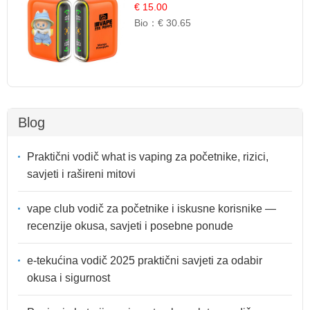
Egzotična Voćna Mješavina
€ 15.00
Bio：
€ 30.65
Blog
Praktični vodič what is vaping za početnike, rizici,
savjeti i rašireni mitovi
vape club vodič za početnike i iskusne korisnike —
recenzije okusa, savjeti i posebne ponude
e-tekućina vodič 2025 praktični savjeti za odabir
okusa i sigurnost