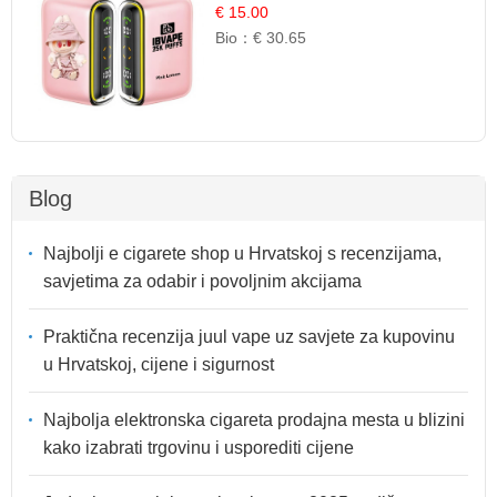
Osježavajuća Citrusna Aroma
€ 15.00
Bio：
€ 30.65
Blog
Najbolji e cigarete shop u Hrvatskoj s recenzijama,
savjetima za odabir i povoljnim akcijama
Praktična recenzija juul vape uz savjete za kupovinu
u Hrvatskoj, cijene i sigurnost
Najbolja elektronska cigareta prodajna mesta u blizini
kako izabrati trgovinu i usporediti cijene