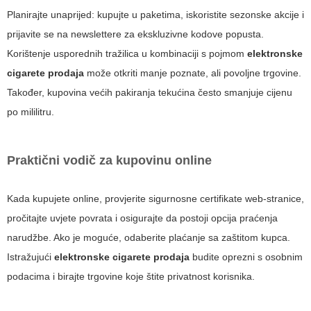
Planirajte unaprijed: kupujte u paketima, iskoristite sezonske akcije i
prijavite se na newslettere za ekskluzivne kodove popusta.
Korištenje usporednih tražilica u kombinaciji s pojmom
elektronske
cigarete prodaja
može otkriti manje poznate, ali povoljne trgovine.
Također, kupovina većih pakiranja tekućina često smanjuje cijenu
po mililitru.
Praktični vodič za kupovinu online
Kada kupujete online, provjerite sigurnosne certifikate web-stranice,
pročitajte uvjete povrata i osigurajte da postoji opcija praćenja
narudžbe. Ako je moguće, odaberite plaćanje sa zaštitom kupca.
Istražujući
elektronske cigarete prodaja
budite oprezni s osobnim
podacima i birajte trgovine koje štite privatnost korisnika.