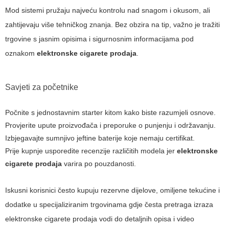
Mod sistemi pružaju najveću kontrolu nad snagom i okusom, ali
zahtijevaju više tehničkog znanja. Bez obzira na tip, važno je tražiti
trgovine s jasnim opisima i sigurnosnim informacijama pod
oznakom
elektronske cigarete prodaja
.
Savjeti za početnike
Počnite s jednostavnim starter kitom kako biste razumjeli osnove.
Provjerite upute proizvođača i preporuke o punjenju i održavanju.
Izbjegavajte sumnjivo jeftine baterije koje nemaju certifikat.
Prije kupnje usporedite recenzije različitih modela jer
elektronske
cigarete prodaja
varira po pouzdanosti.
Iskusni korisnici često kupuju rezervne dijelove, omiljene tekućine i
dodatke u specijaliziranim trgovinama gdje česta pretraga izraza
elektronske cigarete prodaja
vodi do detaljnih opisa i video