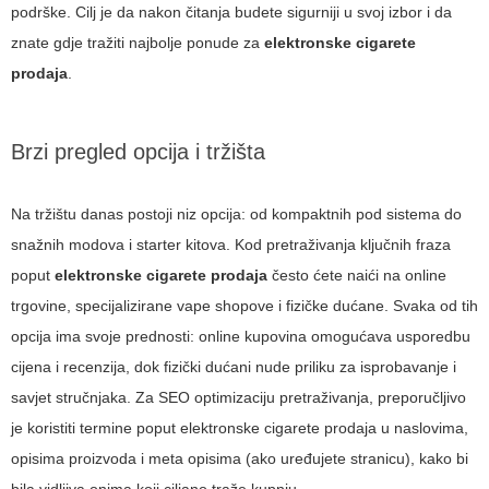
podrške. Cilj je da nakon čitanja budete sigurniji u svoj izbor i da
znate gdje tražiti najbolje ponude za
elektronske cigarete
prodaja
.
Brzi pregled opcija i tržišta
Na tržištu danas postoji niz opcija: od kompaktnih pod sistema do
snažnih modova i starter kitova. Kod pretraživanja ključnih fraza
poput
elektronske cigarete prodaja
često ćete naići na online
trgovine, specijalizirane vape shopove i fizičke dućane. Svaka od tih
opcija ima svoje prednosti: online kupovina omogućava usporedbu
cijena i recenzija, dok fizički dućani nude priliku za isprobavanje i
savjet stručnjaka. Za SEO optimizaciju pretraživanja, preporučljivo
je koristiti termine poput
elektronske cigarete prodaja
u naslovima,
opisima proizvoda i meta opisima (ako uređujete stranicu), kako bi