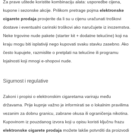
Za prave uštede koristite kombinaciju alata: usporedbe cijena,
kupone i sezonske akcije. Prilikom pretrage pojma
elektronske
cigarete prodaja
provjerite da li su u cijenu uračunati troškovi
dostave i eventualni carinski troškovi ako naručujete iz inozemstva.
Neke trgovine nude pakete (starter kit + dodatne tekućine) koji na
kraju mogu biti isplativiji nego kupovati svaku stavku zasebno. Ako
često kupujete, razmislite o pretplati na tekućine ili programu
lojalnosti koji mnogi e-shopovi nude.
Sigurnost i regulative
Zakoni i propisi o elektronskim cigaretama variraju među
državama. Prije kupnje važno je informirati se o lokalnim pravilima
vezanim za dobnu granicu, zabrane okusa ili ograničenja nikotina.
Kupovinom iz pouzdanog izvora koji u opisu koristi ključnu frazu
elektronske cigarete prodaja
možete lakše potvrditi da proizvodi