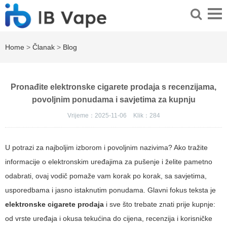
Home
>
Članak
>
Blog
Pronađite elektronske cigarete prodaja s recenzijama,
povoljnim ponudama i savjetima za kupnju
Vrijeme：2025-11-06
Klik：
284
U potrazi za najboljim izborom i povoljnim nazivima? Ako tražite
informacije o elektronskim uređajima za pušenje i želite pametno
odabrati, ovaj vodič pomaže vam korak po korak, sa savjetima,
usporedbama i jasno istaknutim ponudama. Glavni fokus teksta je
elektronske cigarete prodaja
i sve što trebate znati prije kupnje:
od vrste uređaja i okusa tekućina do cijena, recenzija i korisničke