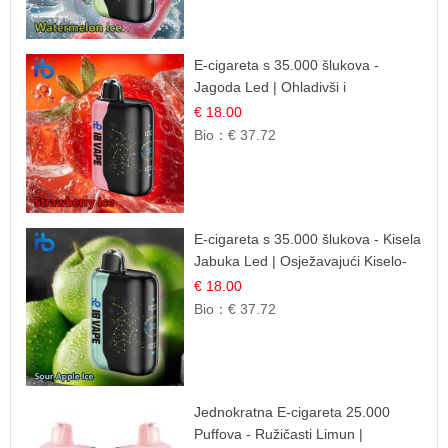
E-cigareta s 35.000 šlukova -
Jagoda Led | Ohladivši i
Osježavajući Okus
€ 18.00
Bio：
€ 37.72
E-cigareta s 35.000 šlukova - Kisela
Jabuka Led | Osježavajući Kiselo-
Slatki Okus
€ 18.00
Bio：
€ 37.72
Jednokratna E-cigareta 25.000
Puffova - Ružičasti Limun |