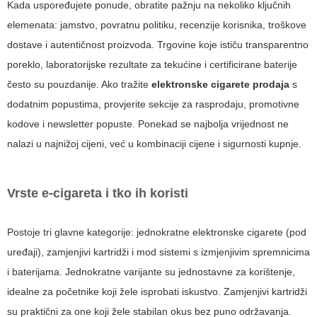
Kada uspoređujete ponude, obratite pažnju na nekoliko ključnih
elemenata: jamstvo, povratnu politiku, recenzije korisnika, troškove
dostave i autentičnost proizvoda. Trgovine koje ističu transparentno
poreklo, laboratorijske rezultate za tekućine i certificirane baterije
često su pouzdanije. Ako tražite
elektronske cigarete prodaja
s
dodatnim popustima, provjerite sekcije za rasprodaju, promotivne
kodove i newsletter popuste. Ponekad se najbolja vrijednost ne
nalazi u najnižoj cijeni, već u kombinaciji cijene i sigurnosti kupnje.
Vrste e-cigareta i tko ih koristi
Postoje tri glavne kategorije: jednokratne elektronske cigarete (pod
uređaji), zamjenjivi kartridži i mod sistemi s izmjenjivim spremnicima
i baterijama. Jednokratne varijante su jednostavne za korištenje,
idealne za početnike koji žele isprobati iskustvo. Zamjenjivi kartridži
su praktični za one koji žele stabilan okus bez puno održavanja.