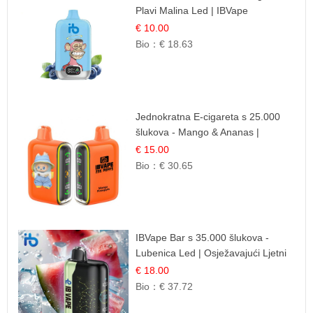
Plavi Malina Led | IBVape
€ 10.00
Bio：
€ 18.63
Jednokratna E-cigareta s 25.000
šlukova - Mango & Ananas |
Egzotična Voćna Mješavina
€ 15.00
Bio：
€ 30.65
IBVape Bar s 35.000 šlukova -
Lubenica Led | Osježavajući Ljetni
Okus
€ 18.00
Bio：
€ 37.72