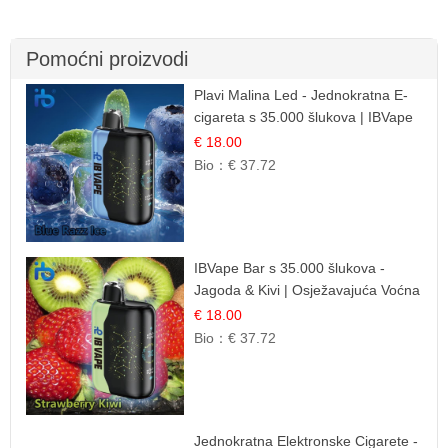
Pomoćni proizvodi
Plavi Malina Led - Jednokratna E-
cigareta s 35.000 šlukova | IBVape
€ 18.00
Bio：
€ 37.72
IBVape Bar s 35.000 šlukova -
Jagoda & Kivi | Osježavajuća Voćna
Mješavina
€ 18.00
Bio：
€ 37.72
Jednokratna Elektronske Cigarete -