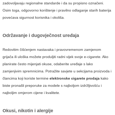
zadovoljavaju regionalne standarde i da su propisno označeni.
Osim toga, odgovorno korištenje i pravilno odlaganje starih baterija
povećava sigurnost korisnika i okoliša.
Održavanje i dugovječnost uređaja
Redovitim čišćenjem nastavaka i pravovremenom zamjenom
grijača ili uloška možete produljiti radni vijek svoje e-cigarete. Ako
planirate često mijenjati okuse, odaberite uređaje s lako
zamjenjivim spremnicima. Potražite savjete u sekcijama proizvoda i
člancima koji koriste termine
elektronske cigarete prodaja
kako
biste pronašli preporuke za modele s najboljom izdržljivošću i
najboljim omjerom cijene i kvalitete.
Okusi, nikotin i alergije