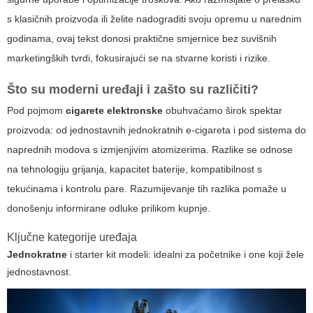
s klasičnih proizvoda ili želite nadograditi svoju opremu u narednim
godinama, ovaj tekst donosi praktične smjernice bez suvišnih
marketingških tvrdi, fokusirajući se na stvarne koristi i rizike.
Što su moderni uređaji i zašto su različiti?
Pod pojmom
cigarete elektronske
obuhvaćamo širok spektar
proizvoda: od jednostavnih jednokratnih e-cigareta i pod sistema do
naprednih modova s izmjenjivim atomizerima. Razlike se odnose
na tehnologiju grijanja, kapacitet baterije, kompatibilnost s
tekućinama i kontrolu pare. Razumijevanje tih razlika pomaže u
donošenju informirane odluke prilikom kupnje.
Ključne kategorije uređaja
Jednokratne
i starter kit modeli: idealni za početnike i one koji žele
jednostavnost.