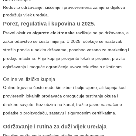
Redovito održavanje: čišćenje i pravovremena zamjena dijelova
produžuju vijek uređaja.
Porez, regulativa i kupovina u 2025.
Pravni okvir za
cigarete elektronske
razlikuje se po državama, a
zakonodavstvo se često mijenja. U 2025. očekuje se nastavak
strožih pravila u nekim državama, posebno vezano za marketing i
prodaju mladima. Prije kupnje provjerite lokalne propise, pravila
oglašavanja i moguće ograničenja uvoza tekućina s nikotinom.
Online vs. fizička kupnja
Online trgovine često nude širi izbor i bolje cijene, ali kupnja kod
provjerenih lokalnih prodavača omogućuje testiranje okusa i
direktne savjete. Bez obzira na kanal, tražite jasno naznačene
podatke o proizvođaču, sastavu i sigurnosnim certifikatima.
Održavanje i rutina za duži vijek uređaja
Pravilno održavanje značajno utječe na performanse.