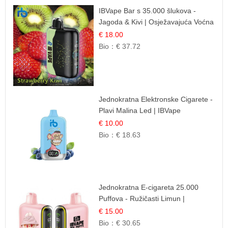
IBVape Bar s 35.000 šlukova -
Jagoda & Kivi | Osježavajuća Voćna
Mješavina
€ 18.00
Bio：
€ 37.72
Jednokratna Elektronske Cigarete -
Plavi Malina Led | IBVape
€ 10.00
Bio：
€ 18.63
Jednokratna E-cigareta 25.000
Puffova - Ružičasti Limun |
Osježavajuća Citrusna Aroma
€ 15.00
Bio：
€ 30.65