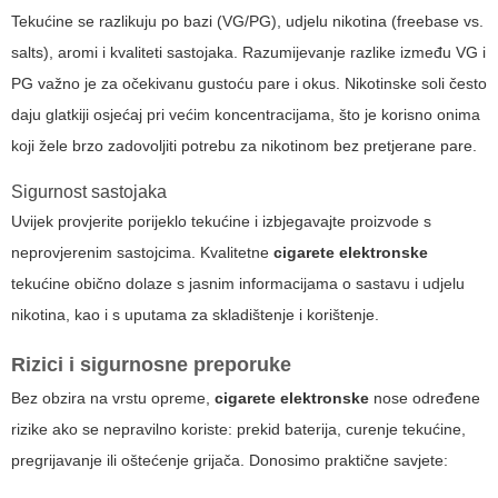
Tekućine se razlikuju po bazi (VG/PG), udjelu nikotina (freebase vs.
salts), aromi i kvaliteti sastojaka. Razumijevanje razlike između VG i
PG važno je za očekivanu gustoću pare i okus. Nikotinske soli često
daju glatkiji osjećaj pri većim koncentracijama, što je korisno onima
koji žele brzo zadovoljiti potrebu za nikotinom bez pretjerane pare.
Sigurnost sastojaka
Uvijek provjerite porijeklo tekućine i izbjegavajte proizvode s
neprovjerenim sastojcima. Kvalitetne
cigarete elektronske
tekućine obično dolaze s jasnim informacijama o sastavu i udjelu
nikotina, kao i s uputama za skladištenje i korištenje.
Rizici i sigurnosne preporuke
Bez obzira na vrstu opreme,
cigarete elektronske
nose određene
rizike ako se nepravilno koriste: prekid baterija, curenje tekućine,
pregrijavanje ili oštećenje grijača. Donosimo praktične savjete: