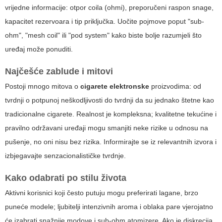
vrijedne informacije: otpor coila (ohmi), preporučeni raspon snage,
kapacitet rezervoara i tip priključka. Uočite pojmove poput "sub-
ohm", "mesh coil" ili "pod system" kako biste bolje razumjeli što
uređaj može ponuditi.
Najčešće zablude i mitovi
Postoji mnogo mitova o
cigarete elektronske
proizvodima: od
tvrdnji o potpunoj neškodljivosti do tvrdnji da su jednako štetne kao
tradicionalne cigarete. Realnost je kompleksna; kvalitetne tekućine i
pravilno održavani uređaji mogu smanjiti neke rizike u odnosu na
pušenje, no oni nisu bez rizika. Informirajte se iz relevantnih izvora i
izbjegavajte senzacionalističke tvrdnje.
Kako odabrati po stilu života
Aktivni korisnici koji često putuju mogu preferirati lagane, brzo
puneće modele; ljubitelji intenzivnih aroma i oblaka pare vjerojatno
će izabrati snažnije modove i sub-ohm atomizere. Ako je diskrecija