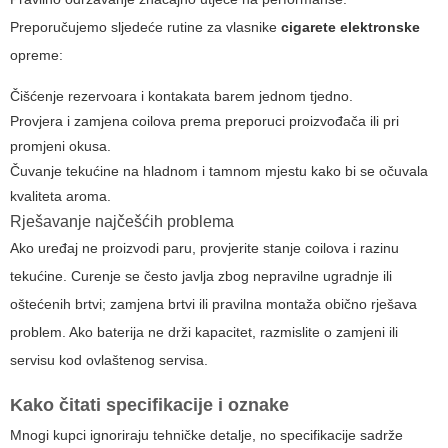
Preporučujemo sljedeće rutine za vlasnike
cigarete elektronske
opreme:
Čišćenje rezervoara i kontakata barem jednom tjedno.
Provjera i zamjena coilova prema preporuci proizvođača ili pri
promjeni okusa.
Čuvanje tekućine na hladnom i tamnom mjestu kako bi se očuvala
kvaliteta aroma.
Rješavanje najčešćih problema
Ako uređaj ne proizvodi paru, provjerite stanje coilova i razinu
tekućine. Curenje se često javlja zbog nepravilne ugradnje ili
oštećenih brtvi; zamjena brtvi ili pravilna montaža obično rješava
problem. Ako baterija ne drži kapacitet, razmislite o zamjeni ili
servisu kod ovlaštenog servisa.
Kako čitati specifikacije i oznake
Mnogi kupci ignoriraju tehničke detalje, no specifikacije sadrže