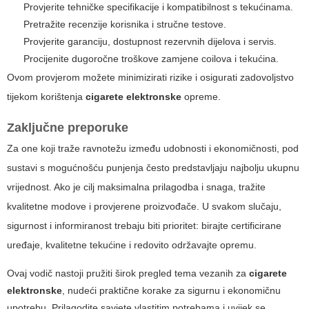
Provjerite tehničke specifikacije i kompatibilnost s tekućinama.
Pretražite recenzije korisnika i stručne testove.
Provjerite garanciju, dostupnost rezervnih dijelova i servis.
Procijenite dugoročne troškove zamjene coilova i tekućina.
Ovom provjerom možete minimizirati rizike i osigurati zadovoljstvo
tijekom korištenja
cigarete elektronske
opreme.
Zaključne preporuke
Za one koji traže ravnotežu između udobnosti i ekonomičnosti, pod
sustavi s mogućnošću punjenja često predstavljaju najbolju ukupnu
vrijednost. Ako je cilj maksimalna prilagodba i snaga, tražite
kvalitetne modove i provjerene proizvođače. U svakom slučaju,
sigurnost i informiranost trebaju biti prioritet: birajte certificirane
uređaje, kvalitetne tekućine i redovito održavajte opremu.
Ovaj vodič nastoji pružiti širok pregled tema vezanih za
cigarete
elektronske
, nudeći praktične korake za sigurnu i ekonomičnu
upotrebu. Prilagodite savjete vlastitim potrebama i uvijek se