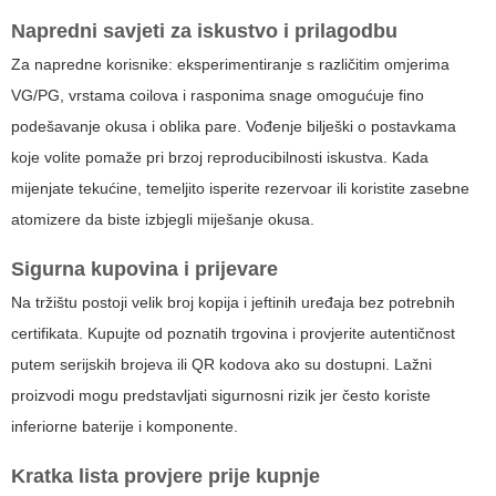
Napredni savjeti za iskustvo i prilagodbu
Za napredne korisnike: eksperimentiranje s različitim omjerima
VG/PG, vrstama coilova i rasponima snage omogućuje fino
podešavanje okusa i oblika pare. Vođenje bilješki o postavkama
koje volite pomaže pri brzoj reproducibilnosti iskustva. Kada
mijenjate tekućine, temeljito isperite rezervoar ili koristite zasebne
atomizere da biste izbjegli miješanje okusa.
Sigurna kupovina i prijevare
Na tržištu postoji velik broj kopija i jeftinih uređaja bez potrebnih
certifikata. Kupujte od poznatih trgovina i provjerite autentičnost
putem serijskih brojeva ili QR kodova ako su dostupni. Lažni
proizvodi mogu predstavljati sigurnosni rizik jer često koriste
inferiorne baterije i komponente.
Kratka lista provjere prije kupnje