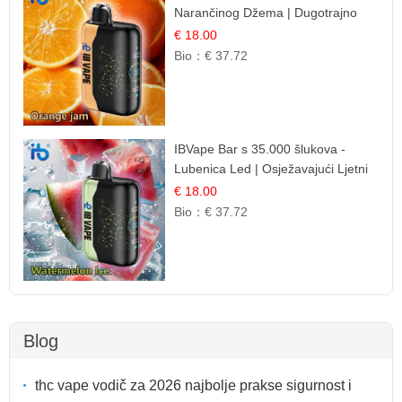
Narančinog Džema | Dugotrajno
Iskustvo
€ 18.00
Bio：
€ 37.72
IBVape Bar s 35.000 šlukova -
Lubenica Led | Osježavajući Ljetni
Okus
€ 18.00
Bio：
€ 37.72
Blog
thc vape vodič za 2026 najbolje prakse sigurnost i