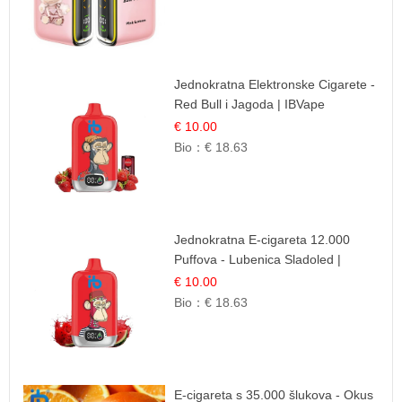
Jednokratna Elektronske Cigarete -
Red Bull i Jagoda | IBVape
€ 10.00
Bio：
€ 18.63
Jednokratna E-cigareta 12.000
Puffova - Lubenica Sladoled |
Ljetna Desertna Aroma
€ 10.00
Bio：
€ 18.63
E-cigareta s 35.000 šlukova - Okus