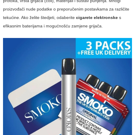
protoka, vrsta grijača (coil), materijali i sustav punjenja. Mnogi
proizvođači nude podatke o preporučenim postavkama za različite
tekućine. Ako želite štedjeti, odaberite
cigarete elektronske
s
efikasnim baterijama i mogućnošću zamjene grijača.