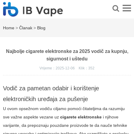
Home
>
Članak
>
Blog
Najbolje cigarete elektronske za 2025 vodič za kupnju,
sigurnost i uštedu
Vrijeme：2025-12-06
Klik：
352
Vodič za pametan odabir i korištenje
elektroničkih uređaja za pušenje
U ovom opsežnom vodiču ciljamo pomoći čitateljima da razumiju
sve važne aspekte vezane uz
cigarete elektronske
i njihove
varijante, da prepoznaju pouzdane proizvode te da nauče tehnike
sigurne uporabe i optimizacije troškova. Ako razmišljate o prelasku