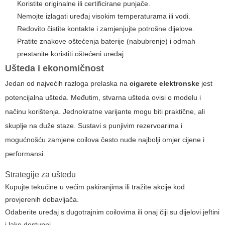
Koristite originalne ili certificirane punjače.
Nemojte izlagati uređaj visokim temperaturama ili vodi.
Redovito čistite kontakte i zamjenjujte potrošne dijelove.
Pratite znakove oštećenja baterije (nabubrenje) i odmah
prestanite koristiti oštećeni uređaj.
Ušteda i ekonomičnost
Jedan od najvećih razloga prelaska na
cigarete elektronske
jest
potencijalna ušteda. Međutim, stvarna ušteda ovisi o modelu i
načinu korištenja. Jednokratne varijante mogu biti praktične, ali
skuplje na duže staze. Sustavi s punjivim rezervoarima i
mogućnošću zamjene coilova često nude najbolji omjer cijene i
performansi.
Strategije za uštedu
Kupujte tekućine u većim pakiranjima ili tražite akcije kod
provjerenih dobavljača.
Odaberite uređaj s dugotrajnim coilovima ili onaj čiji su dijelovi jeftini
i lako dostupni.