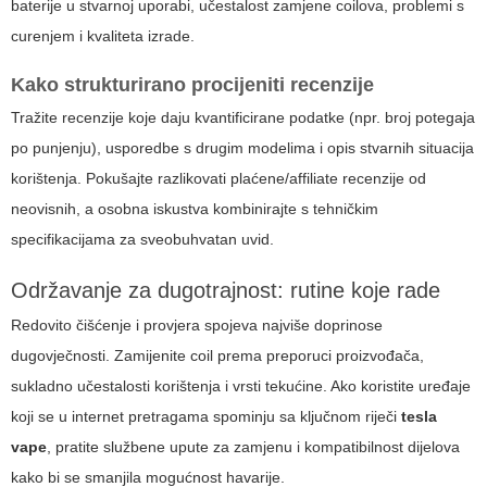
baterije u stvarnoj uporabi, učestalost zamjene coilova, problemi s
curenjem i kvaliteta izrade.
Kako strukturirano procijeniti recenzije
Tražite recenzije koje daju kvantificirane podatke (npr. broj potegaja
po punjenju), usporedbe s drugim modelima i opis stvarnih situacija
korištenja. Pokušajte razlikovati plaćene/affiliate recenzije od
neovisnih, a osobna iskustva kombinirajte s tehničkim
specifikacijama za sveobuhvatan uvid.
Održavanje za dugotrajnost: rutine koje rade
Redovito čišćenje i provjera spojeva najviše doprinose
dugovječnosti. Zamijenite coil prema preporuci proizvođača,
sukladno učestalosti korištenja i vrsti tekućine. Ako koristite uređaje
koji se u internet pretragama spominju sa ključnom riječi
tesla
vape
, pratite službene upute za zamjenu i kompatibilnost dijelova
kako bi se smanjila mogućnost havarije.