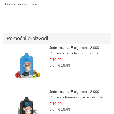
izbor okusa i sigurnost
Pomoćni proizvodi
Jednokratna E-cigareta 12.000
Puffova - Jagoda i Kivi | Sočna
Voćna Kombinacija
€ 10.00
Bio：
€ 18.63
Jednokratna E-cigareta 12.000
Puffova - Ananas i Kokos Sladoled |
Tropski Desert
€ 10.00
Bio：
€ 18.63