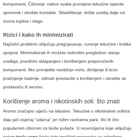
komponenti. Čišćenje: nakon svake promjene tekućine isperite
spremnik i obrišite kontakte. Skladištenje: držite uređaj dalje od
izvora topline i vlage.
Rizici i kako ih minimizirati
Najčešći problemi uključuju pregrijavanje, curenje tekućine i kratke
spojeve. Minimalizirati ih možete redovitim pregledom stanja
uređaja, pravilnim sklapanjem i korištenjem preporučenih
komponenti. Ako primijetite neobičan miris, dimljenje ili brzo
pražnjenje baterije, odmah prestanite s korištenjem i obratite se
prodavaču ili servisu.
Korištenje aroma i nikotinskih soli: što znati
Arome značajno utječu na iskustvo. Tekućine s nikotinskim solima
daju jači osjećaj “udarca” pri nižim razinama pare, što ih čini
popularnim izborom za bivše pušače. U recenzijama koje uključuju
pojam
tesla vape
često ćete pročitati preporuke za određene