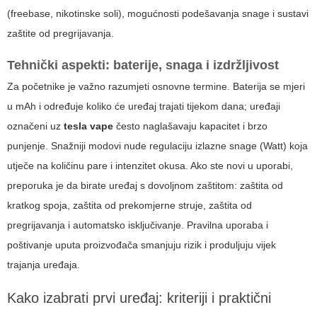
(freebase, nikotinske soli), mogućnosti podešavanja snage i sustavi
zaštite od pregrijavanja.
Tehnički aspekti: baterije, snaga i izdržljivost
Za početnike je važno razumjeti osnovne termine. Baterija se mjeri
u mAh i određuje koliko će uređaj trajati tijekom dana; uređaji
označeni uz
tesla vape
često naglašavaju kapacitet i brzo
punjenje. Snažniji modovi nude regulaciju izlazne snage (Watt) koja
utječe na količinu pare i intenzitet okusa. Ako ste novi u uporabi,
preporuka je da birate uređaj s dovoljnom zaštitom: zaštita od
kratkog spoja, zaštita od prekomjerne struje, zaštita od
pregrijavanja i automatsko isključivanje. Pravilna uporaba i
poštivanje uputa proizvođača smanjuju rizik i produljuju vijek
trajanja uređaja.
Kako izabrati prvi uređaj: kriteriji i praktični