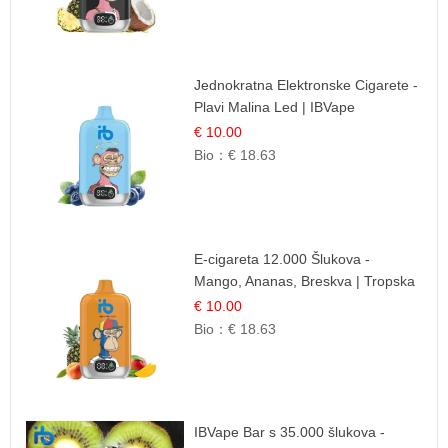
Jednokratna Elektronske Cigarete -
Plavi Malina Led | IBVape
€ 10.00
Bio：
€ 18.63
E-cigareta 12.000 Šlukova -
Mango, Ananas, Breskva | Tropska
Voćna Mješavina
€ 10.00
Bio：
€ 18.63
IBVape Bar s 35.000 šlukova -