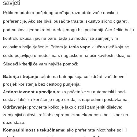
savjeti
Prilikom odabira početnog uređaja, razmotrite vaše navike i
preferencije. Ako ste bivši pušač te tražite iskustvo slično cigareti,
pod-sustavi i jednokratni uređaji mogu biti prikladniji. Ako želite bolju
kontrolu okusa i jačine pare, tada su modovi sa zamjenjivim
coilovima bolje rješenje. Pritom je
tesla vape
ključna riječ koja se
često pojavljuje u modelima s naglaskom na učinkovitosti i dizajnu.
Sljedeći kriteriji će vam najviše pomoći:
Baterija i trajanje
: ciljate na bateriju koja će izdržati vaš dnevni
prosjek korištenja bez čestoog punjenja.
Jednostavnost upravljanja
: za početnike su automatski i pod-
sustavi lakši za korištenje nego uređaji s naprednim postavkama.
Održavanje
: provjerite koliko je lako čistiti i zamijeniti dijelove;
zamjenjivi coilovi i refillable spremnici su ekonomski bolji izbor na
duže staze.
Kompatibilnost s tekućinama
: ako preferirate nikotinske soli ili