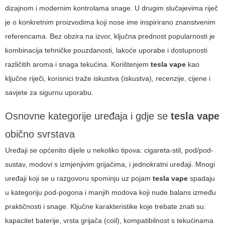
dizajnom i modernim kontrolama snage. U drugim slučajevima riječ
je o konkretnim proizvodima koji nose ime inspirirano znanstvenim
referencama. Bez obzira na izvor, ključna prednost popularnosti je
kombinacija tehničke pouzdanosti, lakoće uporabe i dostupnosti
različitih aroma i snaga tekućina. Korištenjem
tesla vape
kao
ključne riječi, korisnici traže iskustva (iskustva), recenzije, cijene i
savjete za sigurnu uporabu.
Osnovne kategorije uređaja i gdje se
tesla vape
obično svrstava
Uređaji se općenito dijele u nekoliko tipova: cigareta-stil, pod/pod-
sustav, modovi s izmjenjivim grijačima, i jednokratni uređaji. Mnogi
uređaji koji se u razgovoru spominju uz pojam
tesla vape
spadaju
u kategoriju pod-pogona i manjih modova koji nude balans između
praktičnosti i snage. Ključne karakteristike koje trebate znati su:
kapacitet baterije, vrsta grijača (coil), kompatibilnost s tekućinama