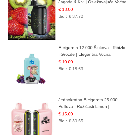
Jagoda & Kivi | Osježavajuća Voćna
Mješavina
€ 18.00
Bio：
€ 37.72
E-cigareta 12.000 Šlukova - Ribizla
i Grožđe | Elegantna Voćna
Kombinacija
€ 10.00
Bio：
€ 18.63
Jednokratna E-cigareta 25.000
Puffova - Ružičasti Limun |
Osježavajuća Citrusna Aroma
€ 15.00
Bio：
€ 30.65