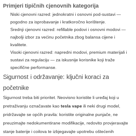
Primjeri tipičnih cjenovnih kategorija
Niski cjenovni razred: jednokratni i osnovni pod-sustavi —
pogodno za isprobavanje i kratkoročno korištenje.
Srednji cjenovni razred: refillable podovi i osnovni modovi —
najbolji izbor za većinu početnika zbog balansa cijene i
kvalitete.
Visoki cjenovni razred: napredni modovi, premium materijali i
sustavi za regulaciju — za iskusnije korisnike koji traže
specifične performanse.
Sigurnost i održavanje: ključni koraci za
početnike
Sigurnost treba biti prioritet. Neovisno koristite li uređaj koji u
pretraživanju označavate kao
tesla vape
ili neki drugi model,
pridržavajte se općih pravila: koristite originalne punjače, ne
preuzimajte nedokumentirane modifikacije, redovito provjeravajte
stanje baterije i coilova te izbjegavajte upotrebu oštećenih