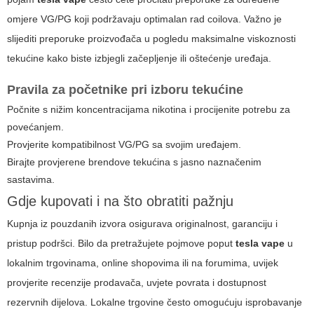
omjere VG/PG koji podržavaju optimalan rad coilova. Važno je
slijediti preporuke proizvođača u pogledu maksimalne viskoznosti
tekućine kako biste izbjegli začepljenje ili oštećenje uređaja.
Pravila za početnike pri izboru tekućine
Počnite s nižim koncentracijama nikotina i procijenite potrebu za
povećanjem.
Provjerite kompatibilnost VG/PG sa svojim uređajem.
Birajte provjerene brendove tekućina s jasno naznačenim
sastavima.
Gdje kupovati i na što obratiti pažnju
Kupnja iz pouzdanih izvora osigurava originalnost, garanciju i
pristup podršci. Bilo da pretražujete pojmove poput
tesla vape
u
lokalnim trgovinama, online shopovima ili na forumima, uvijek
provjerite recenzije prodavača, uvjete povrata i dostupnost
rezervnih dijelova. Lokalne trgovine često omogućuju isprobavanje