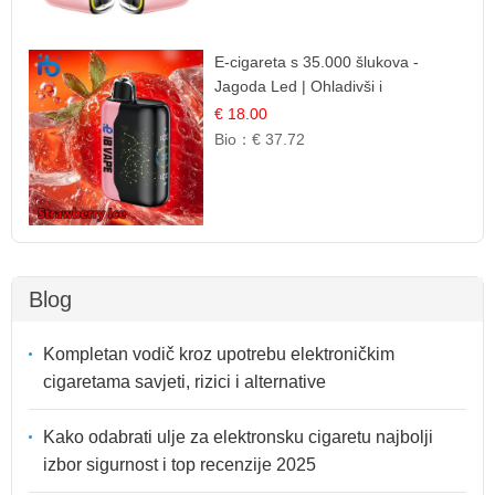
E-cigareta s 35.000 šlukova -
Jagoda Led | Ohladivši i
Osježavajući Okus
€ 18.00
Bio：
€ 37.72
Blog
Kompletan vodič kroz upotrebu elektroničkim
cigaretama savjeti, rizici i alternative
Kako odabrati ulje za elektronsku cigaretu najbolji
izbor sigurnost i top recenzije 2025