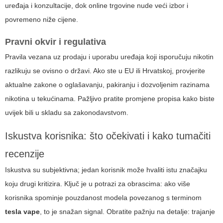
uređaja i konzultacije, dok online trgovine nude veći izbor i
povremeno niže cijene.
Pravni okvir i regulativa
Pravila vezana uz prodaju i uporabu uređaja koji isporučuju nikotin
razlikuju se ovisno o državi. Ako ste u EU ili Hrvatskoj, provjerite
aktualne zakone o oglašavanju, pakiranju i dozvoljenim razinama
nikotina u tekućinama. Pažljivo pratite promjene propisa kako biste
uvijek bili u skladu sa zakonodavstvom.
Iskustva korisnika: što očekivati i kako tumačiti
recenzije
Iskustva su subjektivna; jedan korisnik može hvaliti istu značajku
koju drugi kritizira. Ključ je u potrazi za obrascima: ako više
korisnika spominje pouzdanost modela povezanog s terminom
tesla vape
, to je snažan signal. Obratite pažnju na detalje: trajanje