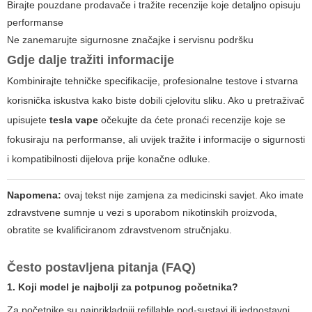
Birajte pouzdane prodavače i tražite recenzije koje detaljno opisuju
performanse
Ne zanemarujte sigurnosne značajke i servisnu podršku
Gdje dalje tražiti informacije
Kombinirajte tehničke specifikacije, profesionalne testove i stvarna
korisnička iskustva kako biste dobili cjelovitu sliku. Ako u pretraživač
upisujete
tesla vape
očekujte da ćete pronaći recenzije koje se
fokusiraju na performanse, ali uvijek tražite i informacije o sigurnosti
i kompatibilnosti dijelova prije konačne odluke.
Napomena:
ovaj tekst nije zamjena za medicinski savjet. Ako imate
zdravstvene sumnje u vezi s uporabom nikotinskih proizvoda,
obratite se kvalificiranom zdravstvenom stručnjaku.
Često postavljena pitanja (FAQ)
1. Koji model je najbolji za potpunog početnika?
Za početnike su najprikladniji refillable pod-sustavi ili jednostavni