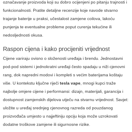
označavanje proizvoda koji su dobro ocijenjeni po pitanju trajnosti i
funkcionalnosti. Pratite detaljne recenzije koje navode stvarno
trajanje baterije u praksi, učestalost zamjene coilova, lakoću
punjenja te eventualne probleme poput curenja tekućine ili
nedosljednosti okusa.
Raspon cijena i kako procijeniti vrijednost
Cijene variraju ovisno o složenosti uređaja i brendu. Jednostavni
pod-pod sistemi i jednokratni uređaji često spadaju u niži cjenovni
rang, dok napredni modovi i kompleti s većim baterijama koštaju
više. U kontekstu ključne riječi
tesla vape
, mnogi kupci traže
najbolje omjere cijene i performansi: dizajn, materijali, garancija i
dostupnost zamjenskih dijelova utječu na stvarnu vrijednost. Savjet:
uložite u uređaj srednjeg cjenovnog razreda od pouzdanog
proizvođača umjesto u najjeftiniju opciju koja može uzrokovati
dodatne troškove zamjene ili sigurnosne rizike.