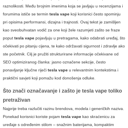
raznolikosti. Među brojnim imenima koja se javljaju u recenzijama i
forumima ističe se termin
tesla vape
koji korisnici često spominju
pri opisima performansi, dizajna i trajnosti. Ovaj tekst je zamišljen
kao sveobuhvatan vodič za one koji žele razumjeti zašto se fraze
poput
tesla vape
pojavljuju u pretragama, kako odabrati uređaj, što
očekivati po pitanju cijena, te kako održavati sigurnost i zdravlje ako
ste početnik. Cilj je pružiti strukturirane informacije očekivane od
SEO optimiziranog članka: jasno označene sekcije, često
ponavljanje ključne riječi
tesla vape
u relevantnim kontekstima i
praktični savjeti koji pomažu kod donošenja odluke.
Što znači označavanje i zašto je
tesla vape
toliko
pretraživan
Najprije treba razlučiti razinu brendova, modela i generičkih naziva.
Ponekad korisnici koriste pojam
tesla vape
kao skraćenicu za
uređaje s određenim stilom – snažnim baterijama, kompaktim