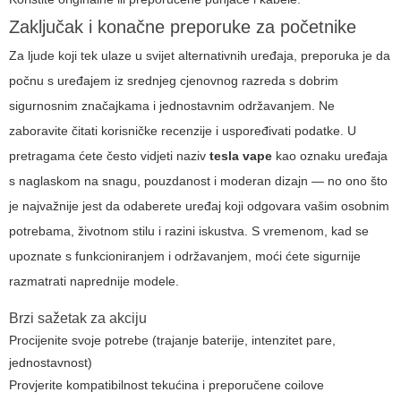
Zaključak i konačne preporuke za početnike
Za ljude koji tek ulaze u svijet alternativnih uređaja, preporuka je da
počnu s uređajem iz srednjeg cjenovnog razreda s dobrim
sigurnosnim značajkama i jednostavnim održavanjem. Ne
zaboravite čitati korisničke recenzije i uspoređivati podatke. U
pretragama ćete često vidjeti naziv
tesla vape
kao oznaku uređaja
s naglaskom na snagu, pouzdanost i moderan dizajn — no ono što
je najvažnije jest da odaberete uređaj koji odgovara vašim osobnim
potrebama, životnom stilu i razini iskustva. S vremenom, kad se
upoznate s funkcioniranjem i održavanjem, moći ćete sigurnije
razmatrati naprednije modele.
Brzi sažetak za akciju
Procijenite svoje potrebe (trajanje baterije, intenzitet pare,
jednostavnost)
Provjerite kompatibilnost tekućina i preporučene coilove