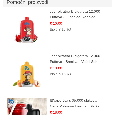
Pomoćni proizvodi
Jednokratna E-cigareta 12.000
Puffova - Lubenica Sladoled |
Ljetna Desertna Aroma
€ 10.00
Bio：
€ 18.63
Jednokratna E-cigareta 12.000
Puffova - Breskva i Voćni Sok |
Osježavajuća Voćna Mješavina
€ 10.00
Bio：
€ 18.63
IBVape Bar s 35.000 šlukova -
Okus Malinova Džema | Slatka
Voćna Aroma
€ 18.00