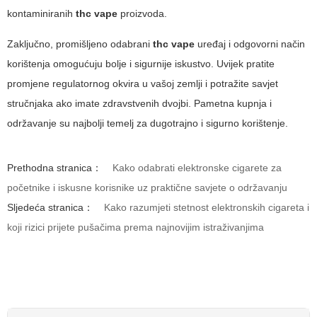
kontaminiranih
thc vape
proizvoda.
Zaključno, promišljeno odabrani
thc vape
uređaj i odgovorni način
korištenja omogućuju bolje i sigurnije iskustvo. Uvijek pratite
promjene regulatornog okvira u vašoj zemlji i potražite savjet
stručnjaka ako imate zdravstvenih dvojbi. Pametna kupnja i
održavanje su najbolji temelj za dugotrajno i sigurno korištenje.
Prethodna stranica：
Kako odabrati elektronske cigarete za
početnike i iskusne korisnike uz praktične savjete o održavanju
Sljedeća stranica：
Kako razumjeti stetnost elektronskih cigareta i
koji rizici prijete pušačima prema najnovijim istraživanjima