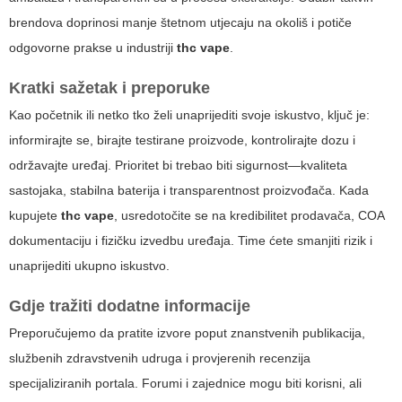
brendova doprinosi manje štetnom utjecaju na okoliš i potiče
odgovorne prakse u industriji
thc vape
.
Kratki sažetak i preporuke
Kao početnik ili netko tko želi unaprijediti svoje iskustvo, ključ je:
informirajte se, birajte testirane proizvode, kontrolirajte dozu i
održavajte uređaj. Prioritet bi trebao biti sigurnost—kvaliteta
sastojaka, stabilna baterija i transparentnost proizvođača. Kada
kupujete
thc vape
, usredotočite se na kredibilitet prodavača, COA
dokumentaciju i fizičku izvedbu uređaja. Time ćete smanjiti rizik i
unaprijediti ukupno iskustvo.
Gdje tražiti dodatne informacije
Preporučujemo da pratite izvore poput znanstvenih publikacija,
službenih zdravstvenih udruga i provjerenih recenzija
specijaliziranih portala. Forumi i zajednice mogu biti korisni, ali