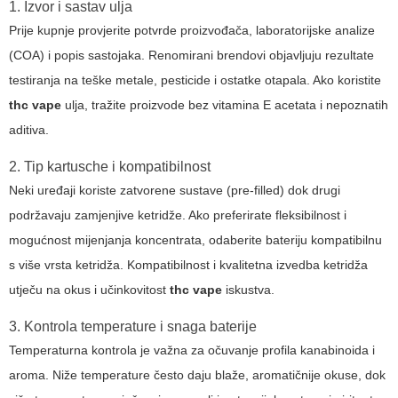
1. Izvor i sastav ulja
Prije kupnje provjerite potvrde proizvođača, laboratorijske analize
(COA) i popis sastojaka. Renomirani brendovi objavljuju rezultate
testiranja na teške metale, pesticide i ostatke otapala. Ako koristite
thc vape
ulja, tražite proizvode bez vitamina E acetata i nepoznatih
aditiva.
2. Tip kartusche i kompatibilnost
Neki uređaji koriste zatvorene sustave (pre-filled) dok drugi
podržavaju zamjenjive ketridže. Ako preferirate fleksibilnost i
mogućnost mijenjanja koncentrata, odaberite bateriju kompatibilnu
s više vrsta ketridža. Kompatibilnost i kvalitetna izvedba ketridža
utječu na okus i učinkovitost
thc vape
iskustva.
3. Kontrola temperature i snaga baterije
Temperaturna kontrola je važna za očuvanje profila kanabinoida i
aroma. Niže temperature često daju blaže, aromatičnije okuse, dok