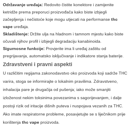
Održavanje uređaja:
Redovito čistite konektore i zamijenite
ketridže prema preporuci proizvođača kako biste izbjegli
začepljenja i nečistoće koje mogu utjecati na performanse
thc
vape
uređaja.
Skladištenje:
Držite ulja na hladnom i tamnom mjestu kako biste
očuvali njihov profil i izbjegli degradaciju kanabinoida.
Sigurnosne funkcije:
Provjerite ima li uređaj zaštitu od
pregrijavanja, automatsko isključivanje i indikatore stanja baterije.
Zdravstveni i pravni aspekti
U različitim regijama zakonodavstvo oko proizvoda koji sadrže THC
varira, stoga se informirajte o lokalnim pravilima. Zdravstveno,
inhalacija pare je drugačija od pušenja; iako može smanjiti
izloženost nekim toksinima povezanima s sagorijevanjem, i dalje
postoji rizik od iritacije dišnih puteva i nuspojava vezanih za THC.
Ako imate respiratorne probleme, posavjetujte se s liječnikom prije
korištenja
thc vape
proizvoda.