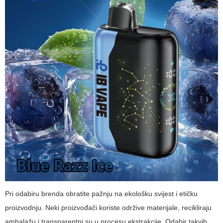
Pri odabiru brenda obratite pažnju na ekološku svijest i etičku
proizvodnju. Neki proizvođači koriste održive materijale, recikliraju
ambalažu i transparentni su u procesu ekstrakcije. Odabir takvih