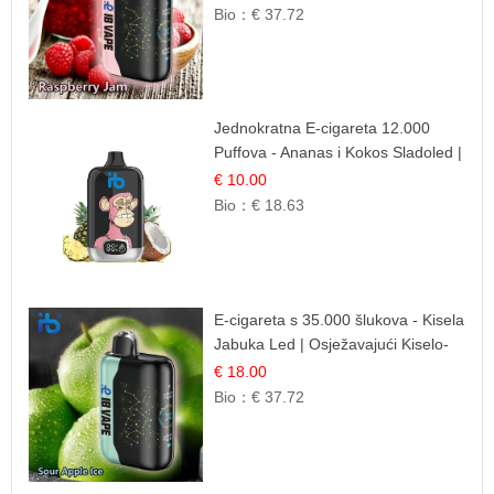
Bio：
€ 37.72
Jednokratna E-cigareta 12.000
Puffova - Ananas i Kokos Sladoled |
Tropski Desert
€ 10.00
Bio：
€ 18.63
E-cigareta s 35.000 šlukova - Kisela
Jabuka Led | Osježavajući Kiselo-
Slatki Okus
€ 18.00
Bio：
€ 37.72