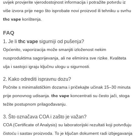
uvijek provjerite vjerodostojnost informacija i potražite potvrdu iz
više izvora prije nego što isprobate novi proizvod ili tehniku u svrhu
thc vape
korištenja.
FAQ
1. Je li
thc vape
sigurniji od pušenja?
Općenito, vaporizacija može smanjiti izloženost nekim
nusproduktima sagorijevanja, ali ne eliminira sve rizike. Kvaliteta
ulja i sastojci igraju ključnu ulogu u sigurnosti.
2. Kako odrediti ispravnu dozu?
Počnite s minimalističkim dozama i pričekajte učinak 15–30 minuta
prije ponovnog udisanja.
thc vape
koncentrati su često jači, stoga
težite postupnom prilagođavanju.
3. Što označava COA i zašto je važan?
COA (Certificate of Analysis) su laboratorijski rezultati koji potvrđuju
čistoću i sastav proizvoda. To je ključan dokument radi izbjegavanja