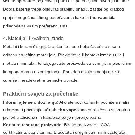
više temperature pojačavaju paru ali i potencijalno stvaraju iritante.
Dobra baterija treba osigurati stabilnu snagu, zaštite od kratkog
spoja i mogućnost finog podešavanja kako bi
thc vape
bila
prilagođena vašim preferencijama.
4. Materijali i kvaliteta izrade
Metalni i keramički grijači općenito nude bolju čistoću okusa u
odnosu na jeftine materijale. Provjerite je li kontakt između ulja i
metala minimalan te izbjegavajte proizvode sa sumnjivim plastičnim
komponentama u zoni grijanja. Pouzdan dizajn smanjuje rizik
curenja i neadekvatne termičke obrade.
Praktični savjeti za početnike
Informirajte se o doziranju:
Ako ste novi korisnik, počnite s malim
udarcima i pričekajte učinak.
thc vape
koncentrati često su znatno
jači od tradicionalnih kanabisa pa je mjerenje važno.
Koristite testirane proizvode:
Birajte proizvode s COA
certifikatima, bez vitamina E acetata i drugih sumnjivih sastojaka.