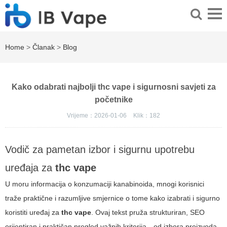
Home
>
Članak
>
Blog
Kako odabrati najbolji thc vape i sigurnosni savjeti za
početnike
Vrijeme：2026-01-06
Klik：
182
Vodič za pametan izbor i sigurnu upotrebu
uređaja za
thc vape
U moru informacija o konzumaciji kanabinoida, mnogi korisnici
traže praktične i razumljive smjernice o tome kako izabrati i sigurno
koristiti uređaj za
thc vape
. Ovaj tekst pruža strukturiran, SEO
orijentiran i praktičan pregled važnih kriterija—od izbora proizvoda,