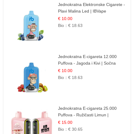
Jednokratna Elektronske Cigarete -
Plavi Malina Led | IBVape
€ 10.00
Bio：
€ 18.63
Jednokratna E-cigareta 12.000
Puffova - Jagoda i Kivi | Sočna
Voćna Kombinacija
€ 10.00
Bio：
€ 18.63
Jednokratna E-cigareta 25.000
Puffova - Ružičasti Limun |
Osježavajuća Citrusna Aroma
€ 15.00
Bio：
€ 30.65