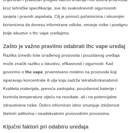
kroz tehničke specifikacije, sve do svakodnevnih sigurnosnih
savjeta i pravnih aspekata. Cilj je pomoći početnicima i iskusnijim
korisnicima da donesu informirane odluke, smanje rizike i postignu
bolje iskustvo s
thc vape
uređajima.
Zašto je važno pravilno odabrati
thc vape
uređaj
Razlika između loše izrađenog proizvoda i pouzdanog uređaja
može značiti razliku u iskustvu, efikasnosti i sigurnosti. Kad
govorimo o
thc vape
, prvenstveno mislimo na proizvode koji
isparavaju koncentrate ili ulja koja sadrže tetrahidrokanabinol.
Kvaliteta materijala, jasnoća sastojaka, pouzdanost baterije i
kontrola temperature utječu na rezultate, ali i na potencijalne
zdravstvene rizike. Dobro informiran izbor smanjuje izloženost
štetnim aditivima i neadekvatnim proizvodnim procesima.
Ključni faktori pri odabiru uređaja