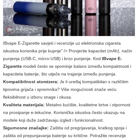
IBvape E-Zigarette savjeti i recenzije uz elektronska cigareta
iskustva korisnika prije kupnje" /> Provjerite kapacitet (mAh), način
punjenja (USB-C, micro-USB) i brzo punjenje. Kod
IBvape E-
Zigarette
modeli često se spominje balans između kompaktnosti i
kapaciteta baterije, što utječe na trajanje između punjenja.
Kompatibilnost atomizera:
Je li uređaj kompatibilan s različitim
tipovima grijača i spremnika? Više mogućnosti znače veću
fleksibilnost u izboru snage i okusa.
Kvaliteta materijala:
Metalno kućište, kvalitetne brtve i otpornost
na prosipanje e-tekućine. Korisnička iskustva često ukazuju na
modele koji duže zadržavaju izgled i funkcionalnost.
Sigurnosne značajke:
Zaštita od pregrijavanja, kratkog spoja i
zaštita od prepunjavanja baterije su kritične. Potražite recenzije