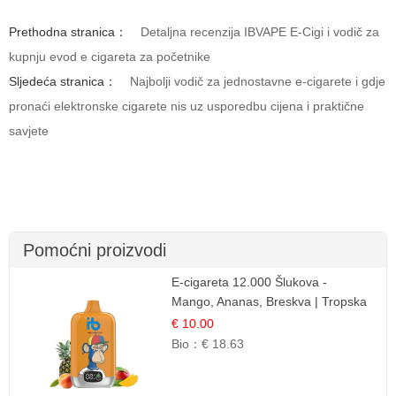
Prethodna stranica：
Detaljna recenzija IBVAPE E-Cigi i vodič za
kupnju evod e cigareta za početnike
Sljedeća stranica：
Najbolji vodič za jednostavne e-cigarete i gdje
pronaći elektronske cigarete nis uz usporedbu cijena i praktične
savjete
Pomoćni proizvodi
E-cigareta 12.000 Šlukova -
Mango, Ananas, Breskva | Tropska
Voćna Mješavina
€ 10.00
Bio：
€ 18.63