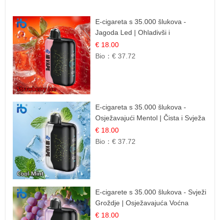
E-cigareta s 35.000 šlukova -
Jagoda Led | Ohladivši i
Osježavajući Okus
€ 18.00
Bio：
€ 37.72
E-cigareta s 35.000 šlukova -
Osježavajući Mentol | Čista i Svježa
Okus
€ 18.00
Bio：
€ 37.72
E-cigarete s 35.000 šlukova - Svježi
Groždje | Osježavajuća Voćna
Aroma
€ 18.00