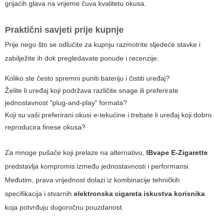
grijaćih glava na vrijeme čuva kvalitetu okusa.
Praktični savjeti prije kupnje
Prije nego što se odlučite za kupnju razmotrite sljedeće stavke i
zabilježite ih dok pregledavate ponude i recenzije:
Koliko ste često spremni puniti bateriju i čistiti uređaj?
Želite li uređaj koji podržava različite snage ili preferirate
jednostavnost "plug-and-play" formata?
Koji su vaši preferirani okusi e-tekućine i trebate li uređaj koji dobro
reproducira finese okusa?
Za mnoge pušače koji prelaze na alternativu,
IBvape E-Zigarette
predstavlja kompromis između jednostavnosti i performansi.
Međutim, prava vrijednost dolazi iz kombinacije tehničkih
specifikacija i stvarnih
elektronska cigareta iskustva korisnika
koja potvrđuju dugoročnu pouzdanost.