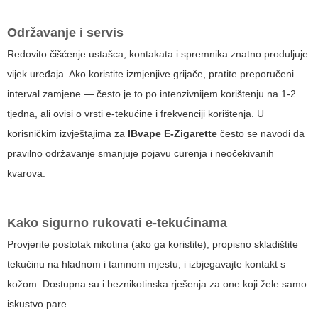
Održavanje i servis
Redovito čišćenje ustašca, kontakata i spremnika znatno produljuje
vijek uređaja. Ako koristite izmjenjive grijače, pratite preporučeni
interval zamjene — često je to po intenzivnijem korištenju na 1-2
tjedna, ali ovisi o vrsti e-tekućine i frekvenciji korištenja. U
korisničkim izvještajima za
IBvape E-Zigarette
često se navodi da
pravilno održavanje smanjuje pojavu curenja i neočekivanih
kvarova.
Kako sigurno rukovati e-tekućinama
Provjerite postotak nikotina (ako ga koristite), propisno skladištite
tekućinu na hladnom i tamnom mjestu, i izbjegavajte kontakt s
kožom. Dostupna su i beznikotinska rješenja za one koji žele samo
iskustvo pare.