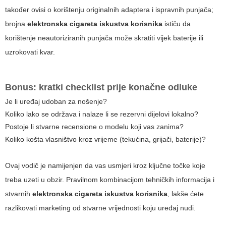
također ovisi o korištenju originalnih adaptera i ispravnih punjača;
brojna
elektronska cigareta iskustva korisnika
ističu da
korištenje neautoriziranih punjača može skratiti vijek baterije ili
uzrokovati kvar.
Bonus: kratki checklist prije konačne odluke
Je li uređaj udoban za nošenje?
Koliko lako se održava i nalaze li se rezervni dijelovi lokalno?
Postoje li stvarne recensione o modelu koji vas zanima?
Koliko košta vlasništvo kroz vrijeme (tekućina, grijači, baterije)?
Ovaj vodič je namijenjen da vas usmjeri kroz ključne točke koje
treba uzeti u obzir. Pravilnom kombinacijom tehničkih informacija i
stvarnih
elektronska cigareta iskustva korisnika
, lakše ćete
razlikovati marketing od stvarne vrijednosti koju uređaj nudi.