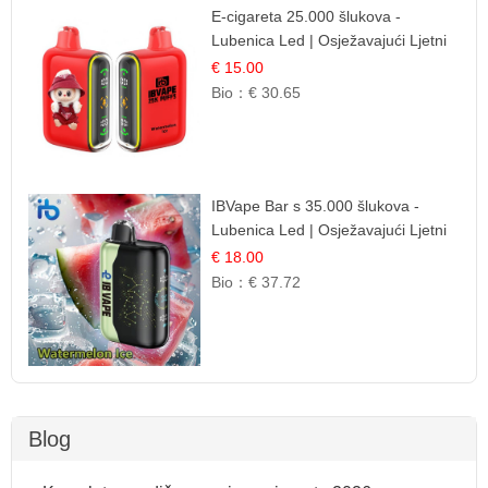
E-cigareta 25.000 šlukova -
Lubenica Led | Osježavajući Ljetni
Okus
€ 15.00
Bio：
€ 30.65
IBVape Bar s 35.000 šlukova -
Lubenica Led | Osježavajući Ljetni
Okus
€ 18.00
Bio：
€ 37.72
Blog