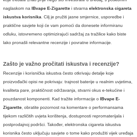
naglaskom na
IBvape E-Zigarette
i stvarna
elektronska cigareta
iskustva korisnika
. Cilj je pružiti jasne smjernice, usporedbe i
praktične savjete koji će vam pomoći da donesete informiranu
odluku, istovremeno optimizirajući sadržaj za tražilice kako biste
lako pronašli relevantne recenzije i povratne informacije.
Zašto je važno pročitati iskustva i recenzije?
Recenzije i korisnička iskustva često otkrivaju detalje koje
proizvođački opisi ne pokrivaju: trajnost baterije u realnim uvjetima,
kvaliteta pare, praktičnost održavanja, stvarni okus e-tekućine i
pouzdanost komponenti. Kad tražite informacije o
IBvape E-
Zigarette
, obratite pozornost na komentare o performansama
tijekom različitih uvjeta korištenja, dostupnosti repromaterijala i
postprodajnoj podršci. Također,
elektronska cigareta iskustva
korisnika
često uključuju savjete o tome kako produžiti vijek uređaja