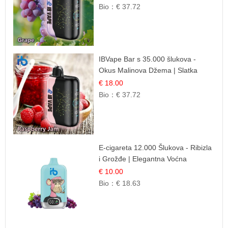
Bio：
€ 37.72
IBVape Bar s 35.000 šlukova -
Okus Malinova Džema | Slatka
Voćna Aroma
€ 18.00
Bio：
€ 37.72
E-cigareta 12.000 Šlukova - Ribizla
i Grožđe | Elegantna Voćna
Kombinacija
€ 10.00
Bio：
€ 18.63