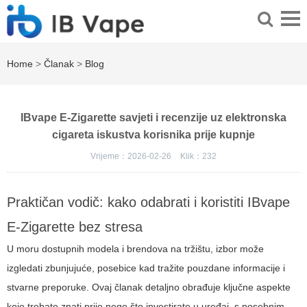
Home
>
Članak
>
Blog
IBvape E-Zigarette savjeti i recenzije uz elektronska
cigareta iskustva korisnika prije kupnje
Vrijeme：2026-02-26
Klik：
232
Praktičan vodič: kako odabrati i koristiti IBvape
E-Zigarette bez stresa
U moru dostupnih modela i brendova na tržištu, izbor može
izgledati zbunjujuće, posebice kad tražite pouzdane informacije i
stvarne preporuke. Ovaj članak detaljno obrađuje ključne aspekte
koje trebate znati prije nego što investirate u uređaj, s posebnim