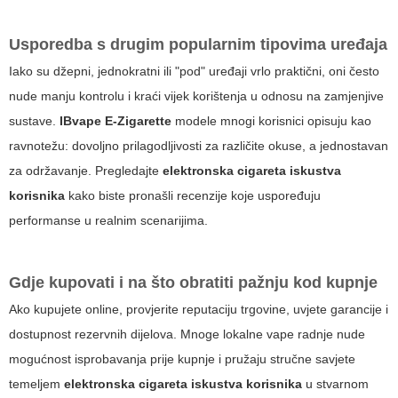
Usporedba s drugim popularnim tipovima uređaja
Iako su džepni, jednokratni ili "pod" uređaji vrlo praktični, oni često
nude manju kontrolu i kraći vijek korištenja u odnosu na zamjenjive
sustave.
IBvape E-Zigarette
modele mnogi korisnici opisuju kao
ravnotežu: dovoljno prilagodljivosti za različite okuse, a jednostavan
za održavanje. Pregledajte
elektronska cigareta iskustva
korisnika
kako biste pronašli recenzije koje uspoređuju
performanse u realnim scenarijima.
Gdje kupovati i na što obratiti pažnju kod kupnje
Ako kupujete online, provjerite reputaciju trgovine, uvjete garancije i
dostupnost rezervnih dijelova. Mnoge lokalne vape radnje nude
mogućnost isprobavanja prije kupnje i pružaju stručne savjete
temeljem
elektronska cigareta iskustva korisnika
u stvarnom