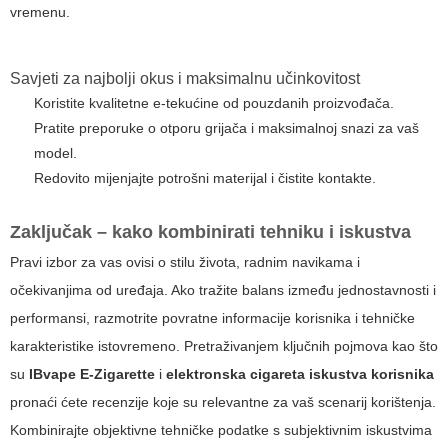
vremenu.
Savjeti za najbolji okus i maksimalnu učinkovitost
Koristite kvalitetne e-tekućine od pouzdanih proizvođača.
Pratite preporuke o otporu grijača i maksimalnoj snazi za vaš
model.
Redovito mijenjajte potrošni materijal i čistite kontakte.
Zaključak – kako kombinirati tehniku i iskustva
Pravi izbor za vas ovisi o stilu života, radnim navikama i
očekivanjima od uređaja. Ako tražite balans između jednostavnosti i
performansi, razmotrite povratne informacije korisnika i tehničke
karakteristike istovremeno. Pretraživanjem ključnih pojmova kao što
su
IBvape E-Zigarette
i
elektronska cigareta iskustva korisnika
pronaći ćete recenzije koje su relevantne za vaš scenarij korištenja.
Kombinirajte objektivne tehničke podatke s subjektivnim iskustvima