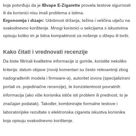
koje potvrđuju da je
IBvape E-Zigarette
provela testove sigurnosti
ili da korisnici nisu imali problema s istima.
Ergonomija i dizajn:
Udobnost držanja, težina i veličina utječu na
svakodnevno korištenje. Mnogi korisnici u sekcijama s iskustvima
opisuju koliko im je bitna kompaktnost za nošenje u džepu ili torbi.
Kako čitati i vrednovati recenzije
Da biste filtrirali kvalitetne informacije iz gomile, koristite nekoliko
kriterija: datum objave (noviji komentari su često relevantniji zbog
nadograđenih modela i firmware-a), autoritet izvora (specijalizirani
portali vs. pojedinačne recenzije), te konzistentnost povratnih
informacija (ako više korisnika ističe isti problem ili prednost, to je
značajan podatak). Također, kombinirajte formalne testove i
laboratorijske rezultate s
elektronska cigareta iskustva korisnika
koja opisuju svakodnevno korištenje.