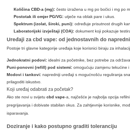
Količina CBD-a (mg):
često izražena u mg po bočici i mg po ml
Postotak ili omjer PG/VG:
utječe na oblak pare i ukus.
Spektrum (izolat, široki, puni):
određuje prisutnost drugih kan
Laboratorijski izvještaji (COA):
dokument koji pokazuje testira
Uređaji za
cbd vape
: od jednostavnih do napredn
Postoje tri glavne kategorije uređaja koje korisnici biraju za inhalac
Jednokratni podovi:
idealni za početnike, bez potrebe za održava
Puni-ponovni (refill) pod sistemi:
omogućuju zamjenu tekućine i č
Modovi i tankovi:
napredniji uređaji s mogućnošću reguliranja snag
prilagoditi iskustvo.
Koji uređaj odabrati za početak?
Ako ste novi u svijetu
cbd vape
-a, najčešće je najbolja opcija ref
pregrijavanja i dobivate stabilan okus. Za zahtjevnije korisnike, 
isparavanja.
Doziranje i kako postupno graditi toleranciju