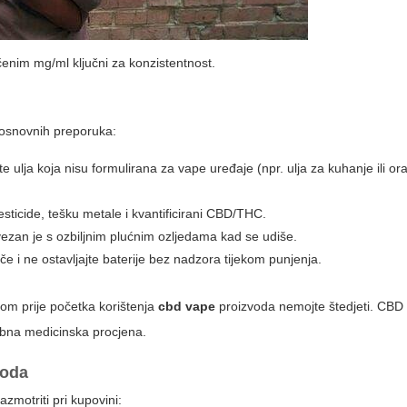
ačenim mg/ml ključni za konzistentnost.
o osnovnih preporuka:
e ulja koja nisu formulirana za vape uređaje (npr. ulja za kuhanje ili ora
pesticide, tešku metale i kvantificirani CBD/THC.
ezan je s ozbiljnim plućnim ozljedama kad se udiše.
ače i ne ostavljajte baterije bez nadzora tijekom punjenja.
ikom prije početka korištenja
cbd vape
proizvoda nemojte štedjeti. CBD 
ebna medicinska procjena.
voda
motriti pri kupovini: