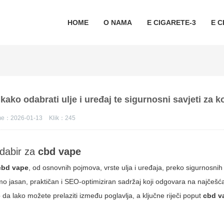
HOME
O NAMA
E CIGARETE-3
E C
 kako odabrati ulje i uređaj te sigurnosni savjeti za k
eme：2026-01-13
Klik：
245
odabir za
cbd vape
cbd vape
, od osnovnih pojmova, vrste ulja i uređaja, preko sigurnosnih
dimo jasan, praktičan i SEO-optimiziran sadržaj koji odgovara na najčešća
 da lako možete prelaziti između poglavlja, a ključne riječi poput
cbd v