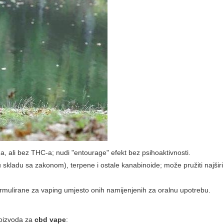
a, ali bez THC-a; nudi "entourage" efekt bez psihoaktivnosti.
skladu sa zakonom), terpene i ostale kanabinoide; može pružiti najširi
formulirane za vaping umjesto onih namijenjenih za oralnu upotrebu.
proizvoda za
cbd vape
: