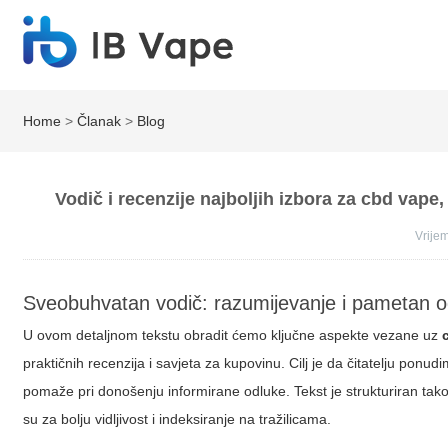
Home
>
Članak
>
Blog
Vodič i recenzije najboljih izbora za cbd vape,
Vrij
Sveobuhvatan vodič: razumijevanje i pametan 
U ovom detaljnom tekstu obradit ćemo ključne aspekte vezane uz
praktičnih recenzija i savjeta za kupovinu. Cilj je da čitatelju ponu
pomaže pri donošenju informirane odluke. Tekst je strukturiran tako
su za bolju vidljivost i indeksiranje na tražilicama.