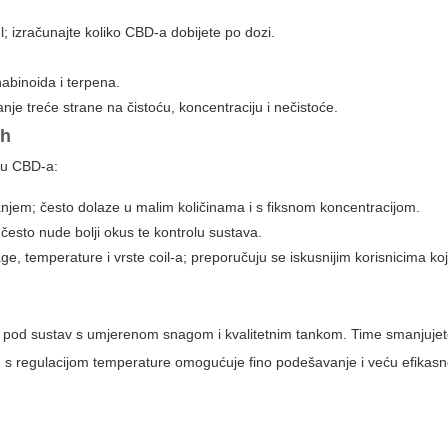
; izračunajte koliko CBD-a dobijete po dozi.
abinoida i terpena.
nje treće strane na čistoću, koncentraciju i nečistoće.
ih
iju CBD-a:
njem; često dolaze u malim količinama i s fiksnom koncentracijom.
esto nude bolji okus te kontrolu sustava.
e, temperature i vrste coil-a; preporučuju se iskusnijim korisnicima koj
ilni pod sustav s umjerenom snagom i kvalitetnim tankom. Time smanjujete
mod s regulacijom temperature omogućuje fino podešavanje i veću efikasn