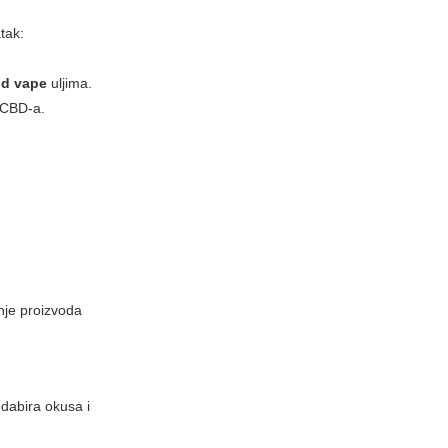
tak:
bd vape
uljima.
a CBD-a.
anje proizvoda
odabira okusa i