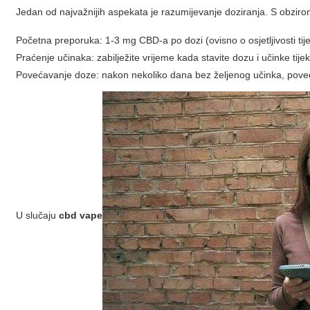
Jedan od najvažnijih aspekata je razumijevanje doziranja. S obzir
Početna preporuka: 1-3 mg CBD-a po dozi (ovisno o osjetljivosti tije
Praćenje učinaka: zabilježite vrijeme kada stavite dozu i učinke tij
Povećavanje doze: nakon nekoliko dana bez željenog učinka, poveć
U slučaju
cbd vape