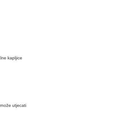
lne kapljice
može utjecati