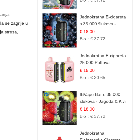
Bio：
€ 37.72
anja.
Jednokratna E-cigareta
da se zagrije u
s 35.000 šlukova -
Kupina & Borovnica |
€ 18.00
a stresa,
Intenzivna Mješavina
Bio：
€ 37.72
Šumskog Voća
Jednokratna E-cigareta
25.000 Puffova -
Ružičasti Limun |
€ 15.00
Osježavajuća Citrusna
Bio：
€ 30.65
Aroma
IBVape Bar s 35.000
šlukova - Jagoda & Kivi
| Osježavajuća Voćna
€ 18.00
Mješavina
Bio：
€ 37.72
Jednokratna