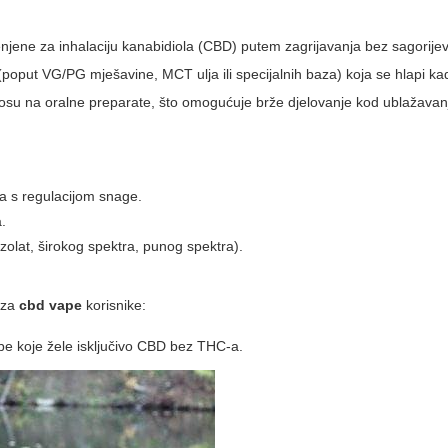
jene za inhalaciju kanabidiola (CBD) putem zagrijavanja bez sagorijev
poput VG/PG mješavine, MCT ulja ili specijalnih baza) koja se hlapi ka
osu na oralne preparate, što omogućuje brže djelovanje kod ublažavanj
 s regulacijom snage.
a.
izolat, širokog spektra, punog spektra).
h za
cbd vape
korisnike:
be koje žele isključivo CBD bez THC-a.