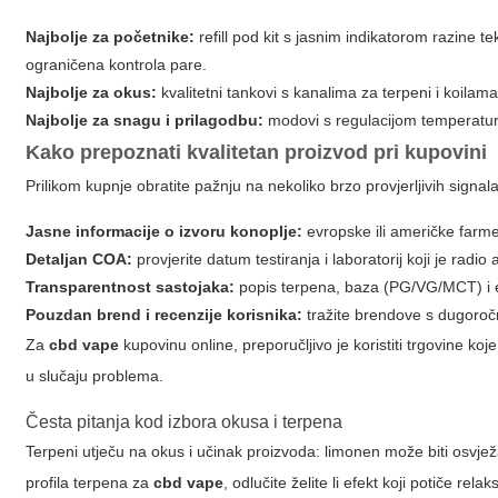
Najbolje za početnike:
refill pod kit s jasnim indikatorom razine 
ograničena kontrola pare.
Najbolje za okus:
kvalitetni tankovi s kanalima za terpeni i koil
Najbolje za snagu i prilagodbu:
modovi s regulacijom temperature;
Kako prepoznati kvalitetan proizvod pri kupovini
Prilikom kupnje obratite pažnju na nekoliko brzo provjerljivih signala
Jasne informacije o izvoru konoplje:
evropske ili američke farm
Detaljan COA:
provjerite datum testiranja i laboratorij koji je radio 
Transparentnost sastojaka:
popis terpena, baza (PG/VG/MCT) i 
Pouzdan brend i recenzije korisnika:
tražite brendove s dugoroč
Za
cbd vape
kupovinu online, preporučljivo je koristiti trgovine k
u slučaju problema.
Česta pitanja kod izbora okusa i terpena
Terpeni utječu na okus i učinak proizvoda: limonen može biti osvje
profila terpena za
cbd vape
, odlučite želite li efekt koji potiče relak