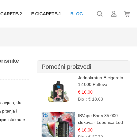
IGARETE-2
E CIGARETE-1
BLOG
orisnike
Pomoćni proizvodi
Jednokratna E-cigareta
12.000 Puffova -
Ananas i Kokos
€ 10.00
Sladoled | Tropski
Bio：
€ 18.63
 savjeta, do
Desert
 pitanja i
IBVape Bar s 35.000
ape
istaknute
šlukova - Lubenica Led
| Osježavajući Ljetni
€ 18.00
Okus