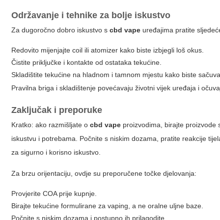
Održavanje i tehnike za bolje iskustvo
Za dugoročno dobro iskustvo s
cbd vape
uređajima pratite sljedeć
Redovito mijenjajte coil ili atomizer kako biste izbjegli loš okus.
Čistite priključke i kontakte od ostataka tekućine.
Skladištite tekućine na hladnom i tamnom mjestu kako biste sačuva
Pravilna briga i skladištenje povećavaju životni vijek uređaja i očuva
Zaključak i preporuke
Kratko: ako razmišljate o
cbd vape
proizvodima, birajte proizvode 
iskustvu i potrebama. Počnite s niskim dozama, pratite reakcije tijel
za sigurno i korisno iskustvo.
Za brzu orijentaciju, ovdje su preporučene točke djelovanja:
Provjerite COA prije kupnje.
Birajte tekućine formulirane za vaping, a ne oralne uljne baze.
Počnite s niskim dozama i postupno ih prilagodite.