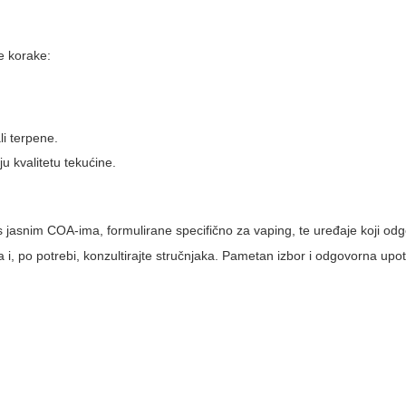
e korake:
li terpene.
ju kvalitetu tekućine.
s jasnim COA-ima, formulirane specifično za vaping, te uređaje koji o
a i, po potrebi, konzultirajte stručnjaka. Pametan izbor i odgovorna upot