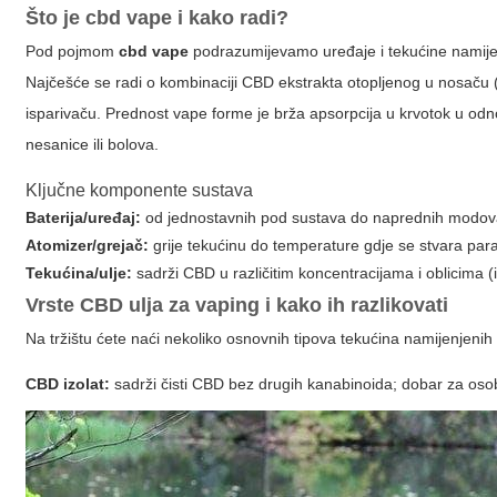
Što je
cbd vape
i kako radi?
Pod pojmom
cbd vape
podrazumijevamo uređaje i tekućine namijen
Najčešće se radi o kombinaciji CBD ekstrakta otopljenog u nosaču (
isparivaču. Prednost
vape
forme je brža apsorpcija u krvotok u odn
nesanice ili bolova.
Ključne komponente sustava
Baterija/uređaj:
od jednostavnih pod sustava do naprednih modova
Atomizer/grejač:
grije tekućinu do temperature gdje se stvara par
Tekućina/ulje:
sadrži CBD u različitim koncentracijama i oblicima (
Vrste CBD ulja za vaping i kako ih razlikovati
Na tržištu ćete naći nekoliko osnovnih tipova tekućina namijenjeni
CBD izolat:
sadrži čisti CBD bez drugih kanabinoida; dobar za oso