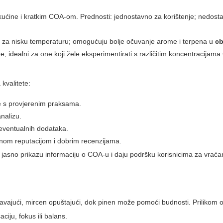
tekućine i kratkim COA-om. Prednosti: jednostavno za korištenje; nedosta
ama za nisku temperaturu; omogućuju bolje očuvanje arome i terpena u
c
 idealni za one koji žele eksperimentirati s različitim koncentracijam
 kvalitete:
e s provjerenim praksama.
analizu.
eventualnih dodataka.
nom reputacijom i dobrim recenzijama.
oje jasno prikazu informaciju o COA-u i daju podršku korisnicima za vrać
žavajući, mircen opuštajući, dok pinen može pomoći budnosti. Prilikom 
saciju, fokus ili balans.