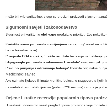
može biti vrlo varijabilno, stoga su precizni proizvodi s jasno nazn
Sigurnosni savjeti i zakonodavstvo
Sigurnost pri korištenju
cbd vape
uređaja je prioritet. Evo nekolik
Koristite samo proizvode namijenjene za vaping:
nikad ne udišit
bez adekvatne baze).
Provjerite COA izvještaj:
tražite rezultate testiranja na bakterije, 
Izbjegavajte proizvode s vitaminom E acetate:
ovaj sastojak pov
Pravilno punjenje i održavanje baterija:
koristite originalne punj
Medicinski savjeti
Ako uzimate lijekove ili imate kronične bolesti, o razgovoru s liječn
na metabolizam nekih lijekova (putem CYP enzima) i stoga je potr
Ocjene i kratke recenzije popularnih tipova proiz
U nastavku donosimo sažet pregled tipova proizvoda koje možete raz