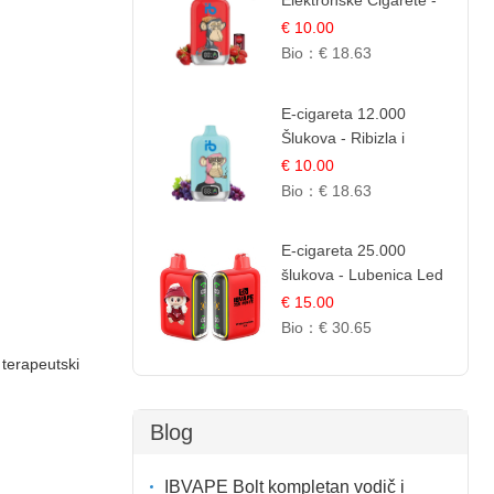
Elektronske Cigarete -
Red Bull i Jagoda |
€ 10.00
IBVape
Bio：
€ 18.63
E-cigareta 12.000
Šlukova - Ribizla i
Grožđe | Elegantna
€ 10.00
Voćna Kombinacija
Bio：
€ 18.63
E-cigareta 25.000
šlukova - Lubenica Led
| Osježavajući Ljetni
€ 15.00
Okus
Bio：
€ 30.65
 terapeutski
Blog
IBVAPE Bolt kompletan vodič i