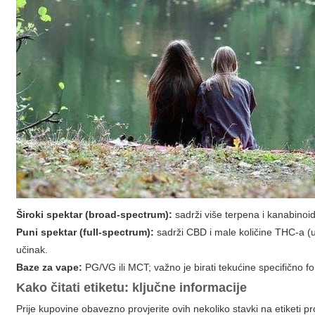
Široki spektar (broad-spectrum):
sadrži više terpena i kanabinoid
Puni spektar (full-spectrum):
sadrži CBD i male količine THC-a (u 
učinak.
Baze za vape:
PG/VG ili MCT; važno je birati tekućine specifično 
Kako čitati etiketu: ključne informacije
Prije kupovine obavezno provjerite ovih nekoliko stavki na etiketi 