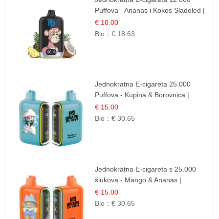
Puffova - Ananas i Kokos Sladoled |
Tropski Desert
€ 10.00
Bio：
€ 18.63
Jednokratna E-cigareta 25.000
Puffova - Kupina & Borovnica |
Šumska Voćna Mješavina
€ 15.00
Bio：
€ 30.65
Jednokratna E-cigareta s 25.000
šlukova - Mango & Ananas |
Egzotična Voćna Mješavina
€ 15.00
Bio：
€ 30.65