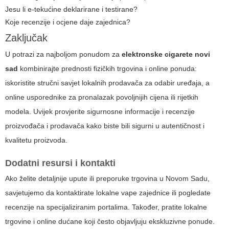
Jesu li e-tekućine deklarirane i testirane?
Koje recenzije i ocjene daje zajednica?
Zaključak
U potrazi za najboljom ponudom za
elektronske cigarete novi
sad
kombinirajte prednosti fizičkih trgovina i online ponuda:
iskoristite stručni savjet lokalnih prodavača za odabir uređaja, a
online usporednike za pronalazak povoljnijih cijena ili rijetkih
modela. Uvijek provjerite sigurnosne informacije i recenzije
proizvođača i prodavača kako biste bili sigurni u autentičnost i
kvalitetu proizvoda.
Dodatni resursi i kontakti
Ako želite detaljnije upute ili preporuke trgovina u Novom Sadu,
savjetujemo da kontaktirate lokalne vape zajednice ili pogledate
recenzije na specijaliziranim portalima. Također, pratite lokalne
trgovine i online dućane koji često objavljuju ekskluzivne ponude.