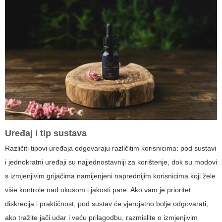
Uređaj i tip sustava
Različiti tipovi uređaja odgovaraju različitim korisnicima: pod sustavi
i jednokratni uređaji su najjednostavniji za korištenje, dok su modovi
s izmjenjivim grijačima namijenjeni naprednijim korisnicima koji žele
više kontrole nad okusom i jakosti pare. Ako vam je prioritet
diskrecija i praktičnost, pod sustav će vjerojatno bolje odgovarati;
ako tražite jači udar i veću prilagodbu, razmislite o izmjenjivim