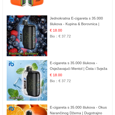
Jednokratna E-cigareta s 35.000
šlukova - Kupina & Borovnica |
Intenzivna Mješavina Šumskog
€ 18.00
Voća
Bio：
€ 37.72
E-cigareta s 35.000 šlukova -
Osježavajući Mentol | Čista i Svježa
Okus
€ 18.00
Bio：
€ 37.72
E-cigareta s 35.000 šlukova - Okus
Narančinog Džema | Dugotrajno