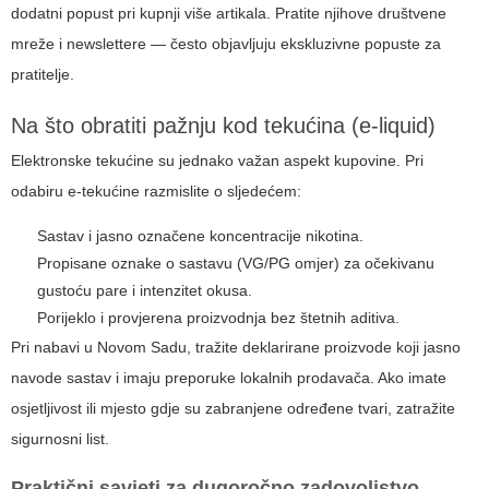
dodatni popust pri kupnji više artikala. Pratite njihove društvene
mreže i newslettere — često objavljuju ekskluzivne popuste za
pratitelje.
Na što obratiti pažnju kod tekućina (e-liquid)
Elektronske tekućine su jednako važan aspekt kupovine. Pri
odabiru e-tekućine razmislite o sljedećem:
Sastav i jasno označene koncentracije nikotina.
Propisane oznake o sastavu (VG/PG omjer) za očekivanu
gustoću pare i intenzitet okusa.
Porijeklo i provjerena proizvodnja bez štetnih aditiva.
Pri nabavi u Novom Sadu, tražite deklarirane proizvode koji jasno
navode sastav i imaju preporuke lokalnih prodavača. Ako imate
osjetljivost ili mjesto gdje su zabranjene određene tvari, zatražite
sigurnosni list.
Praktični savjeti za dugoročno zadovoljstvo