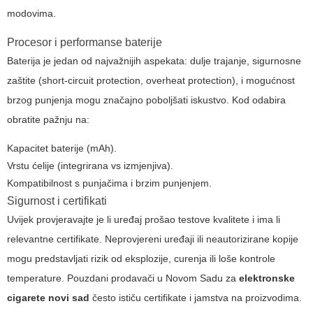
modovima.
Procesor i performanse baterije
Baterija je jedan od najvažnijih aspekata: dulje trajanje, sigurnosne
zaštite (short-circuit protection, overheat protection), i mogućnost
brzog punjenja mogu značajno poboljšati iskustvo. Kod odabira
obratite pažnju na:
Kapacitet baterije (mAh).
Vrstu ćelije (integrirana vs izmjenjiva).
Kompatibilnost s punjačima i brzim punjenjem.
Sigurnost i certifikati
Uvijek provjeravajte je li uređaj prošao testove kvalitete i ima li
relevantne certifikate. Neprovjereni uređaji ili neautorizirane kopije
mogu predstavljati rizik od eksplozije, curenja ili loše kontrole
temperature. Pouzdani prodavači u Novom Sadu za
elektronske
cigarete novi sad
često ističu certifikate i jamstva na proizvodima.