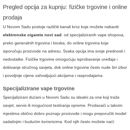
Pregled opcija za kupnju: fizičke trgovine i online
prodaja
U Novom Sadu postoje različiti kanali kroz koje možete nabaviti
elektronske cigarete novi sad
: od specijaliziranih vape shopova,
preko generalnih trgovina i kioska, do online trgovina koje
isporučuju proizvode na adresu. Svaka opcija ima svoje prednosti i
nedostatke. Fizičke trgovine omogućuju isprobavanje uređaja i
dobivanje stručnog savjeta, dok online trgovine često nude širi izbor
i povoljnije cijene zahvaljujući akcijama i rasprodajama.
Specijalizirane vape trgovine
Specijalizirani dućani u Novom Sadu su idealni za one koji traže
savjet, servis ili mogućnost testiranja opreme. Prodavači u takvim
mjestima obično dobro poznaju proizvode i mogu preporučiti model
sadašnjim i budućim korisnicima. Kod njih često možete naći: