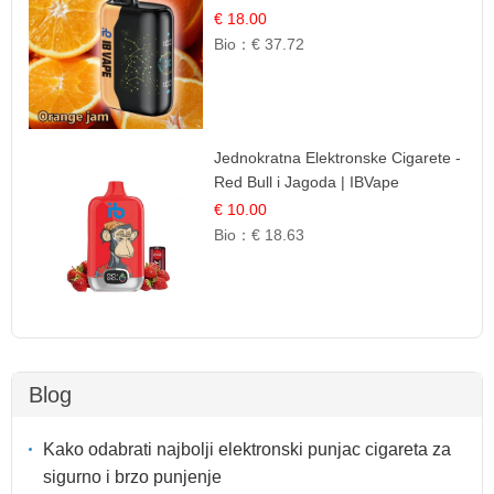
Iskustvo
€ 18.00
Bio：
€ 37.72
Jednokratna Elektronske Cigarete -
Red Bull i Jagoda | IBVape
€ 10.00
Bio：
€ 18.63
Blog
Kako odabrati najbolji elektronski punjac cigareta za
sigurno i brzo punjenje