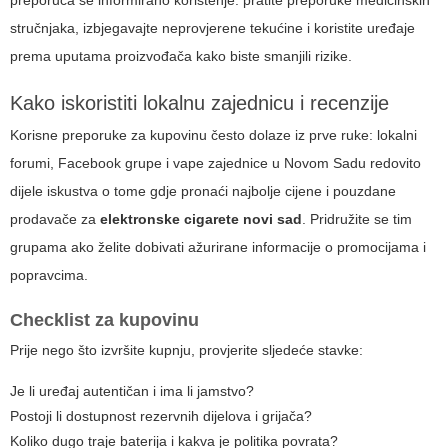
preporuča se informirano korištenje: pratite preporuke medicinskih
stručnjaka, izbjegavajte neprovjerene tekućine i koristite uređaje
prema uputama proizvođača kako biste smanjili rizike.
Kako iskoristiti lokalnu zajednicu i recenzije
Korisne preporuke za kupovinu često dolaze iz prve ruke: lokalni
forumi, Facebook grupe i vape zajednice u Novom Sadu redovito
dijele iskustva o tome gdje pronaći najbolje cijene i pouzdane
prodavače za
elektronske cigarete novi sad
. Pridružite se tim
grupama ako želite dobivati ažurirane informacije o promocijama i
popravcima.
Checklist za kupovinu
Prije nego što izvršite kupnju, provjerite sljedeće stavke:
Je li uređaj autentičan i ima li jamstvo?
Postoji li dostupnost rezervnih dijelova i grijača?
Koliko dugo traje baterija i kakva je politika povrata?