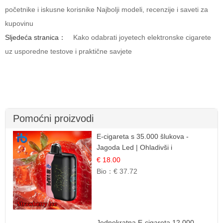
početnike i iskusne korisnike Najbolji modeli, recenzije i saveti za
kupovinu
Sljedeća stranica：
Kako odabrati joyetech elektronske cigarete
uz usporedne testove i praktične savjete
Pomoćni proizvodi
E-cigareta s 35.000 šlukova -
Jagoda Led | Ohladivši i
Osježavajući Okus
€ 18.00
Bio：
€ 37.72
Jednokratna E-cigareta 12.000