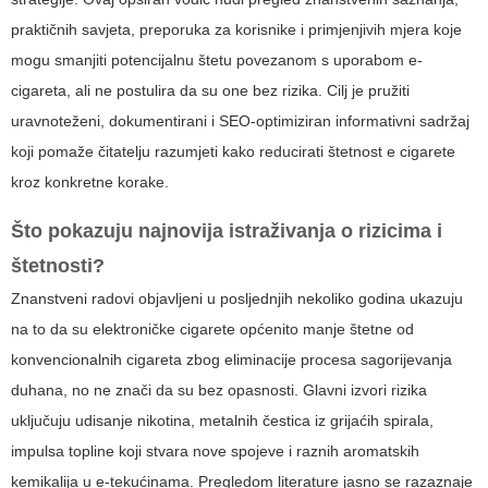
praktičnih savjeta, preporuka za korisnike i primjenjivih mjera koje
mogu smanjiti potencijalnu štetu povezanom s uporabom e-
cigareta, ali ne postulira da su one bez rizika. Cilj je pružiti
uravnoteženi, dokumentirani i SEO-optimiziran informativni sadržaj
koji pomaže čitatelju razumjeti kako reducirati
štetnost e cigarete
kroz konkretne korake.
Što pokazuju najnovija istraživanja o rizicima i
štetnosti?
Znanstveni radovi objavljeni u posljednjih nekoliko godina ukazuju
na to da su elektroničke cigarete općenito manje štetne od
konvencionalnih cigareta zbog eliminacije procesa sagorijevanja
duhana, no ne znači da su bez opasnosti. Glavni izvori rizika
uključuju udisanje nikotina, metalnih čestica iz grijaćih spirala,
impulsa topline koji stvara nove spojeve i raznih aromatskih
kemikalija u e-tekućinama. Pregledom literature jasno se razaznaje