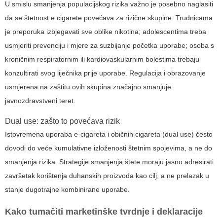
U smislu smanjenja populacijskog rizika važno je posebno naglasiti
da se
štetnost e cigarete
povećava za rizične skupine. Trudnicama
je preporuka izbjegavati sve oblike nikotina; adolescentima treba
usmjeriti prevenciju i mjere za suzbijanje početka uporabe; osoba s
kroničnim respiratornim ili kardiovaskularnim bolestima trebaju
konzultirati svog liječnika prije uporabe. Regulacija i obrazovanje
usmjerena na zaštitu ovih skupina značajno smanjuje
javnozdravstveni teret.
Dual use: zašto to povećava rizik
Istovremena uporaba e-cigareta i običnih cigareta (dual use) često
dovodi do veće kumulativne izloženosti štetnim spojevima, a ne do
smanjenja rizika. Strategije smanjenja štete moraju jasno adresirati
završetak korištenja duhanskih proizvoda kao cilj, a ne prelazak u
stanje dugotrajne kombinirane uporabe.
Kako tumačiti marketinške tvrdnje i deklaracije