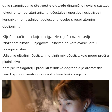
da je razumijevanje
štetnost e cigarete
dinamično i ovisi o sastavu
tekućine, temperaturi grijanja, učestalosti uporabe i osjetljivosti
korisnika (npr. trudnice, adolescenti, osobe s respiratornim
oboljenjima).
Ključni načini na koje e-cigarete utječu na zdravlje
Izloženost nikotinu i njegovim učincima na kardiovaskularni i
razvojni sustav.
Udisanje ultrafinih čestica i metalnih mikročestica koje mogu proći u
plućni tkivo.
Kemijski razlagatelji i produkti termičke degrada-cije aromatskih
tvari koji mogu imati iritirajuća ili toksikološka svojstva.