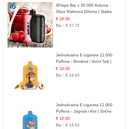
IBVape Bar s 35.000 šlukova -
Okus Malinova Džema | Slatka
Voćna Aroma
€ 18.00
Bio：
€ 37.72
Jednokratna E-cigareta 12.000
Puffova - Breskva i Voćni Sok |
Osježavajuća Voćna Mješavina
€ 10.00
Bio：
€ 18.63
Jednokratna E-cigareta 12.000
Puffova - Jagoda i Kivi | Sočna
Voćna Kombinacija
€ 10.00
Bio：
€ 18.63