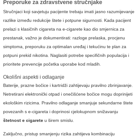
Preporuke za zdravstvene stručnjake
Stručnjaci koji savjetuju pacijente trebaju imati jasno razumijevanje
razlike između redukcije štete i potpune sigurnosti. Kada pacijent
prelazi s klasičnih cigareta na e-cigarete kao dio smjernica za
prestanak, važno je dokumentirati: razloge prelaska, procjenu
simptoma, preporuku za optimalan uređaj i tekućinu te plan za
potpuni prekid nikotina. Naglasiti potrebe specifičnih populacija i
prioritete prevencije početka uporabe kod mladih.
Okolišni aspekti i odlaganje
Baterije, prazne bočice i kartridži zahtijevaju pravilno zbrinjavanje.
Netretirani elektronički otpad i onečišćene bočice mogu doprinijeti
ekološkim rizicima. Pravilno odlaganje smanjuje sekundarne štete
povezanih s e-cigareta i doprinosi cjelokupnom snižavanju
štetnost e cigarete
u širem smislu.
Zaključno, pristup smanjenju rizika zahtijeva kombinaciju