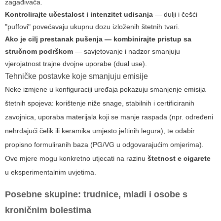
zagađivača.
Kontrolirajte učestalost i intenzitet udisanja
— dulji i češći
"puffovi" povećavaju ukupnu dozu izloženih štetnih tvari.
Ako je cilj prestanak pušenja — kombinirajte pristup sa
stručnom podrškom
— savjetovanje i nadzor smanjuju
vjerojatnost trajne dvojne uporabe (dual use).
Tehničke postavke koje smanjuju emisije
Neke izmjene u konfiguraciji uređaja pokazuju smanjenje emisija
štetnih spojeva: korištenje niže snage, stabilnih i certificiranih
zavojnica, uporaba materijala koji se manje raspada (npr. određeni
nehrđajući čelik ili keramika umjesto jeftinih legura), te odabir
propisno formuliranih baza (PG/VG u odgovarajućim omjerima).
Ove mjere mogu konkretno utjecati na razinu
štetnost e cigarete
u eksperimentalnim uvjetima.
Posebne skupine: trudnice, mladi i osobe s
kroničnim bolestima