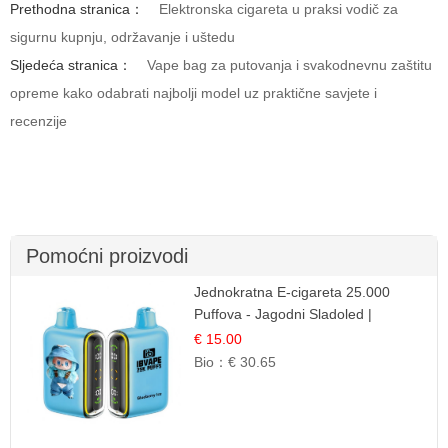
Prethodna stranica：
Elektronska cigareta u praksi vodič za
sigurnu kupnju, održavanje i uštedu
Sljedeća stranica：
Vape bag za putovanja i svakodnevnu zaštitu
opreme kako odabrati najbolji model uz praktične savjete i
recenzije
Pomoćni proizvodi
Jednokratna E-cigareta 25.000
Puffova - Jagodni Sladoled |
Kremasta Slatka Okus
€ 15.00
Bio：
€ 30.65