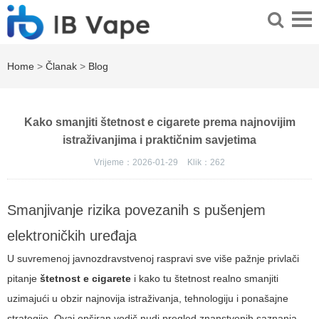
Home
>
Članak
>
Blog
Kako smanjiti štetnost e cigarete prema najnovijim
istraživanjima i praktičnim savjetima
Vrijeme：2026-01-29
Klik：
262
Smanjivanje rizika povezanih s pušenjem
elektroničkih uređaja
U suvremenoj javnozdravstvenoj raspravi sve više pažnje privlači
pitanje
štetnost e cigarete
i kako tu štetnost realno smanjiti
uzimajući u obzir najnovija istraživanja, tehnologiju i ponašajne
strategije. Ovaj opširan vodič nudi pregled znanstvenih saznanja,