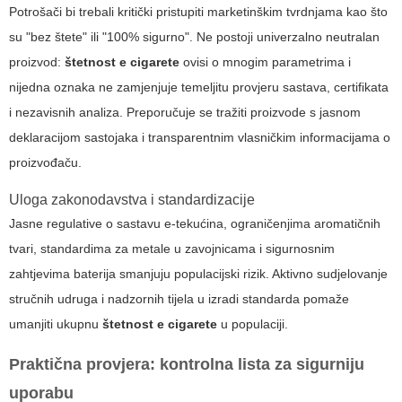
Potrošači bi trebali kritički pristupiti marketinškim tvrdnjama kao što
su "bez štete" ili "100% sigurno". Ne postoji univerzalno neutralan
proizvod:
štetnost e cigarete
ovisi o mnogim parametrima i
nijedna oznaka ne zamjenjuje temeljitu provjeru sastava, certifikata
i nezavisnih analiza. Preporučuje se tražiti proizvode s jasnom
deklaracijom sastojaka i transparentnim vlasničkim informacijama o
proizvođaču.
Uloga zakonodavstva i standardizacije
Jasne regulative o sastavu e-tekućina, ograničenjima aromatičnih
tvari, standardima za metale u zavojnicama i sigurnosnim
zahtjevima baterija smanjuju populacijski rizik. Aktivno sudjelovanje
stručnih udruga i nadzornih tijela u izradi standarda pomaže
umanjiti ukupnu
štetnost e cigarete
u populaciji.
Praktična provjera: kontrolna lista za sigurniju
uporabu