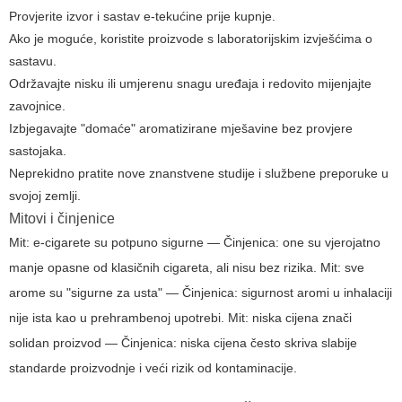
Provjerite izvor i sastav e-tekućine prije kupnje.
Ako je moguće, koristite proizvode s laboratorijskim izvješćima o
sastavu.
Održavajte nisku ili umjerenu snagu uređaja i redovito mijenjajte
zavojnice.
Izbjegavajte "domaće" aromatizirane mješavine bez provjere
sastojaka.
Neprekidno pratite nove znanstvene studije i službene preporuke u
svojoj zemlji.
Mitovi i činjenice
Mit: e-cigarete su potpuno sigurne — Činjenica: one su vjerojatno
manje opasne od klasičnih cigareta, ali nisu bez rizika. Mit: sve
arome su "sigurne za usta" — Činjenica: sigurnost aromi u inhalaciji
nije ista kao u prehrambenoj upotrebi. Mit: niska cijena znači
solidan proizvod — Činjenica: niska cijena često skriva slabije
standarde proizvodnje i veći rizik od kontaminacije.