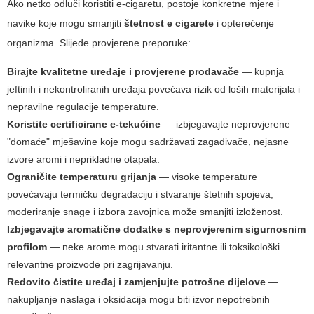
Ako netko odluči koristiti e-cigaretu, postoje konkretne mjere i
navike koje mogu smanjiti
štetnost e cigarete
i opterećenje
organizma. Slijede provjerene preporuke:
Birajte kvalitetne uređaje i provjerene prodavače
— kupnja
jeftinih i nekontroliranih uređaja povećava rizik od loših materijala i
nepravilne regulacije temperature.
Koristite certificirane e-tekućine
— izbjegavajte neprovjerene
"domaće" mješavine koje mogu sadržavati zagađivače, nejasne
izvore aromi i neprikladne otapala.
Ograničite temperaturu grijanja
— visoke temperature
povećavaju termičku degradaciju i stvaranje štetnih spojeva;
moderiranje snage i izbora zavojnica može smanjiti izloženost.
Izbjegavajte aromatične dodatke s neprovjerenim sigurnosnim
profilom
— neke arome mogu stvarati iritantne ili toksikološki
relevantne proizvode pri zagrijavanju.
Redovito čistite uređaj i zamjenjujte potrošne dijelove
—
nakupljanje naslaga i oksidacija mogu biti izvor nepotrebnih