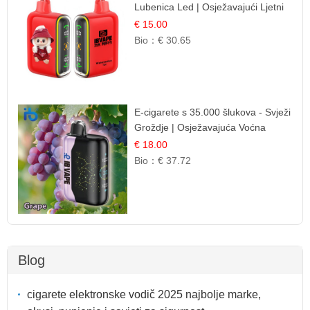
Lubenica Led | Osježavajući Ljetni
Okus
€ 15.00
Bio：
€ 30.65
E-cigarete s 35.000 šlukova - Svježi
Groždje | Osježavajuća Voćna
Aroma
€ 18.00
Bio：
€ 37.72
Blog
cigarete elektronske vodič 2025 najbolje marke,