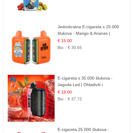
Jednokratna E-cigareta s 25.000
šlukova - Mango & Ananas |
Egzotična Voćna Mješavina
€ 15.00
Bio：
€ 30.65
E-cigareta s 35.000 šlukova -
Jagoda Led | Ohladivši i
Osježavajući Okus
€ 18.00
Bio：
€ 37.72
E-cigareta 25.000 šlukova -