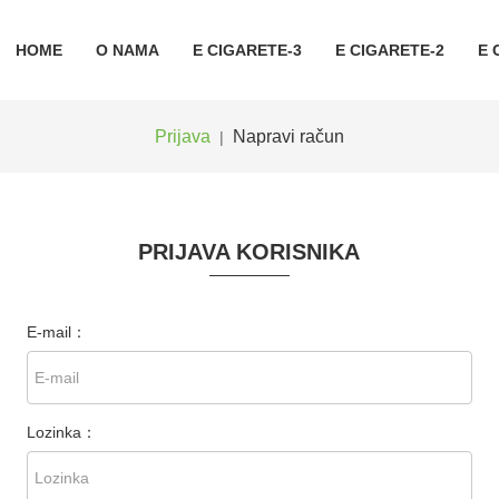
HOME
O NAMA
E CIGARETE-3
E CIGARETE-2
E 
Prijava
Napravi račun
|
PRIJAVA KORISNIKA
E-mail：
Lozinka：