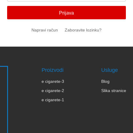
Prijava
Napravi račun
Zaboravite lozinku?
Proizvodi
Usluge
e cigarete-3
Blog
e cigarete-2
Slika stranice
e cigarete-1