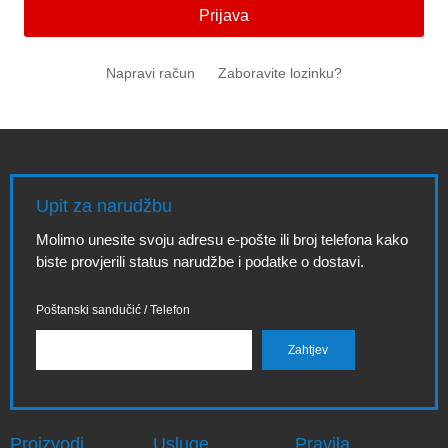
Prijava
Napravi račun
Zaboravite lozinku?
Upit za narudžbu
Molimo unesite svoju adresu e-pošte ili broj telefona kako
biste provjerili status narudžbe i podatke o dostavi.
Poštanski sandučić / Telefon
Proizvodi
Usluge
Pravila