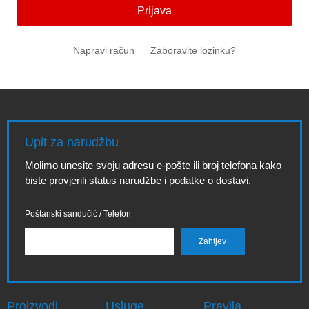
Prijava
Napravi račun
Zaboravite lozinku?
Upit za narudžbu
Molimo unesite svoju adresu e-pošte ili broj telefona kako
biste provjerili status narudžbe i podatke o dostavi.
Poštanski sandučić / Telefon
Proizvodi
Usluge
Pravila