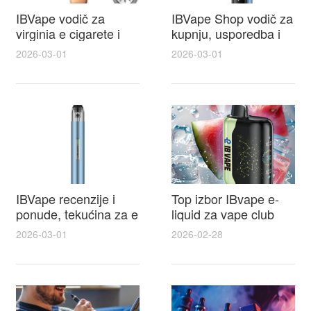
IBVape vodič za
IBVape Shop vodič za
virginia e cigarete i
kupnju, usporedba i
praktične recenzije
savjeti oko e cigareta
2026-03-01
2026-03-01
IBVape modela prije
cijena za najbolju
kupnje
ponudu
IBVape recenzije i
Top izbor IBvape e-
ponude, tekućina za e
liquid za vape club
cigarete koju vrijedi
članove i ekskluzivne
2026-03-01
2026-02-28
probati uz IBVape
promocije
popuste