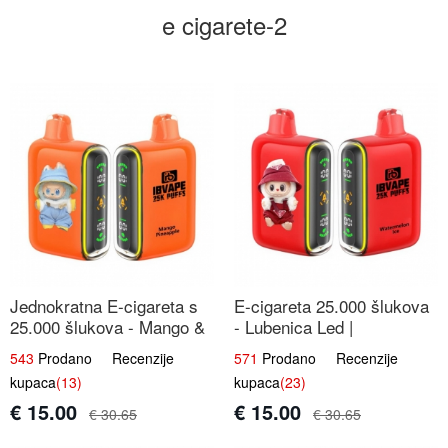
e cigarete-2
Jednokratna E-cigareta s
E-cigareta 25.000 šlukova
25.000 šlukova - Mango &
- Lubenica Led |
Ananas | Egzotična Voćna
Osježavajući Ljetni Okus
543
Prodano Recenzije
571
Prodano Recenzije
Mješavina
kupaca
(13)
kupaca
(23)
€ 15.00
€ 15.00
€ 30.65
€ 30.65