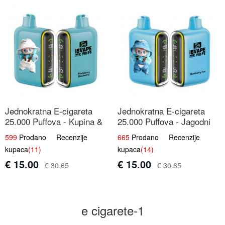
Jednokratna E-cigareta
Jednokratna E-cigareta
25.000 Puffova - Kupina &
25.000 Puffova - Jagodni
Borovnica | Šumska Voćna
Sladoled | Kremasta Slatka
599
Prodano Recenzije
665
Prodano Recenzije
Mješavina
Okus
kupaca
(11)
kupaca
(14)
€ 15.00
€ 15.00
€ 30.65
€ 30.65
e cigarete-1