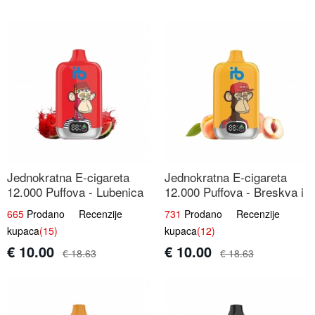
Jednokratna E-cigareta
Jednokratna E-cigareta
12.000 Puffova - Lubenica
12.000 Puffova - Breskva i
Sladoled | Ljetna Desertna
Voćni Sok | Osježavajuća
665
Prodano Recenzije
731
Prodano Recenzije
Aroma
Voćna Mješavina
kupaca
(15)
kupaca
(12)
€ 10.00
€ 10.00
€ 18.63
€ 18.63