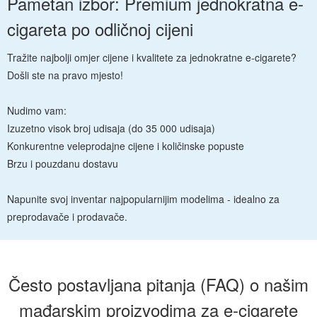
Pametan izbor: Premium jednokratna e-
cigareta po odličnoj cijeni
Tražite najbolji omjer cijene i kvalitete za jednokratne e-cigarete?
Došli ste na pravo mjesto!
Nudimo vam:
Izuzetno visok broj udisaja (do 35 000 udisaja)
Konkurentne veleprodajne cijene i količinske popuste
Brzu i pouzdanu dostavu
Napunite svoj inventar najpopularnijim modelima - idealno za
preprodavače i prodavače.
Često postavljana pitanja (FAQ) o našim
mađarskim proizvodima za e-cigarete