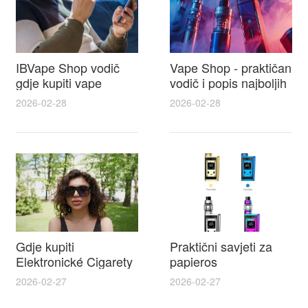
IBVape Shop vodič
Vape Shop - praktičan
gdje kupiti vape
vodič i popis najboljih
naysh, recenzije,
e cigareta prodajna
2026-02-28
2026-02-28
popusti i savjeti za
mjesta u Hrvatskoj
odabir
Gdje kupiti
Praktični savjeti za
Elektronické Cigarety
papieros
IBVAPE u Hrvatskoj i
elektroniczny i lista
2026-02-27
2026-02-27
praktičan vodič za e
najbolje tekućine za e
cigarete split s
cigarete za početnike