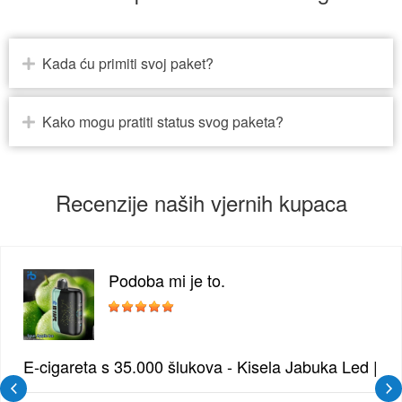
Kada ću primiti svoj paket?
Kako mogu pratiti status svog paketa?
Recenzije naših vjernih kupaca
Podoba mi je to.
 Borovnica | Intenzivna Mješavina Šumskog Voća
E-cigareta s 35.000 šlukova - Kisela Jabuka Led | Os