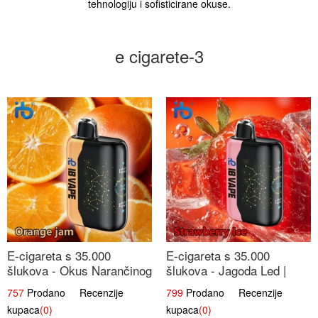
tehnologiju i sofisticirane okuse.
e cigarete-3
E-cigareta s 35.000
E-cigareta s 35.000
šlukova - Okus Narančinog
šlukova - Jagoda Led |
Džema | Dugotrajno
Ohladivši i Osježavajući
757
Prodano Recenzije
799
Prodano Recenzije
Iskustvo
Okus
kupaca
(0)
kupaca
(0)