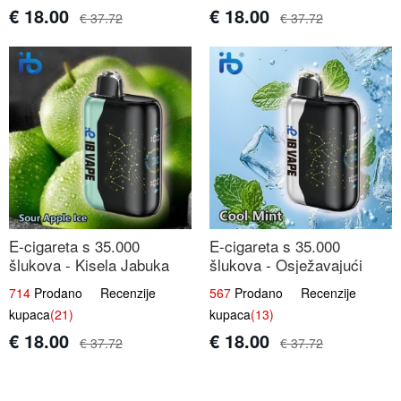
€ 18.00
€ 18.00
€ 37.72
€ 37.72
E-cigareta s 35.000
E-cigareta s 35.000
šlukova - Kisela Jabuka
šlukova - Osježavajući
Led | Osježavajući Kiselo-
Mentol | Čista i Svježa
714
Prodano Recenzije
567
Prodano Recenzije
Slatki Okus
Okus
kupaca
(21)
kupaca
(13)
€ 18.00
€ 18.00
€ 37.72
€ 37.72