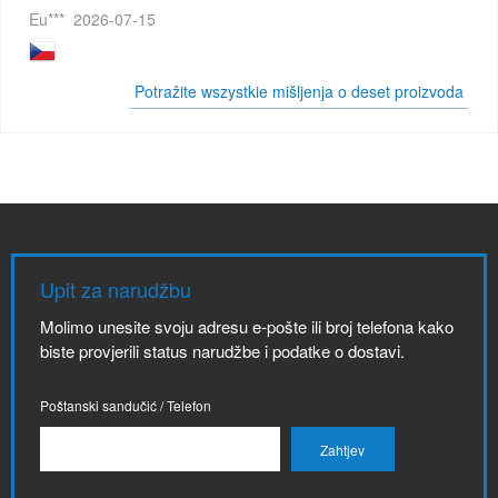
Eu***
2026-07-15
Potražite wszystkie mišljenja o deset proizvoda
Upit za narudžbu
Molimo unesite svoju adresu e-pošte ili broj telefona kako
biste provjerili status narudžbe i podatke o dostavi.
Poštanski sandučić / Telefon