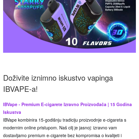
Doživite iznimno iskustvo vapinga
IBVAPE-a!
IBVape - Premium E-cigarete Izravno Proizvođača | 15 Godina
Iskustva
IBVape kombinira 15-godišnju tradiciju proizvodnje e-cigareta s
modernim online pristupom. Naš cilj je jasnoj: izravno vam
dostavljamo premium e-cigarete bez kompromisa o kvalijeti i