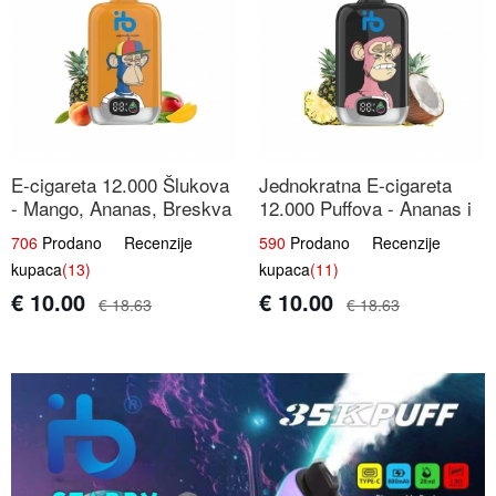
E-cigareta 12.000 Šlukova
Jednokratna E-cigareta
- Mango, Ananas, Breskva
12.000 Puffova - Ananas i
| Tropska Voćna Mješavina
Kokos Sladoled | Tropski
706
Prodano Recenzije
590
Prodano Recenzije
Desert
kupaca
(13)
kupaca
(11)
€ 10.00
€ 10.00
€ 18.63
€ 18.63