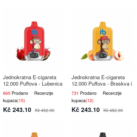
Jednokratna E-cigareta
Jednokratna E-cigareta
12.000 Puffova - Lubenica
12.000 Puffova - Breskva i
Sladoled | Ljetna Desertna
Voćni Sok | Osježavajuća
665
Prodano Recenzije
731
Prodano Recenzije
Aroma
Voćna Mješavina
kupaca
(15)
kupaca
(12)
Kč 243.10
Kč 243.10
Kč 452.90
Kč 452.90