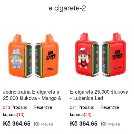
e cigarete-2
Jednokratna E-cigareta s
E-cigareta 25.000 šlukova
25.000 šlukova - Mango &
- Lubenica Led |
Ananas | Egzotična Voćna
Osježavajući Ljetni Okus
543
Prodano Recenzije
571
Prodano Recenzije
Mješavina
kupaca
(13)
kupaca
(23)
Kč 364.65
Kč 364.65
Kč 745.10
Kč 745.10