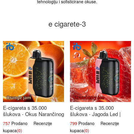
tehnologiju i sofisticirane okuse.
e cigarete-3
E-cigareta s 35.000
E-cigareta s 35.000
šlukova - Okus Narančinog
šlukova - Jagoda Led |
Džema | Dugotrajno
Ohladivši i Osježavajući
757
Prodano Recenzije
799
Prodano Recenzije
Iskustvo
Okus
kupaca
(0)
kupaca
(0)