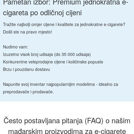
Pametan izbor: Premium jednokratna e-
cigareta po odličnoj cijeni
Tražite najbolji omjer cijene i kvalitete za jednokratne e-cigarete?
Došli ste na pravo mjesto!
Nudimo vam:
Izuzetno visok broj udisaja (do 35 000 udisaja)
Konkurentne veleprodajne cijene i količinske popuste
Brzu i pouzdanu dostavu
Napunite svoj inventar najpopularnijim modelima - idealno za
preprodavače i prodavače.
Često postavljana pitanja (FAQ) o našim
mađarskim proizvodima za e-cigarete