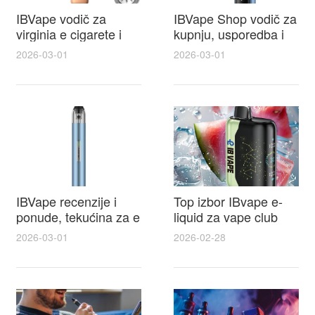
IBVape vodič za
IBVape Shop vodič za
virginia e cigarete i
kupnju, usporedba i
praktične recenzije
savjeti oko e cigareta
2026-03-01
2026-03-01
IBVape modela prije
cijena za najbolju
kupnje
ponudu
IBVape recenzije i
Top izbor IBvape e-
ponude, tekućina za e
liquid za vape club
cigarete koju vrijedi
članove i ekskluzivne
2026-03-01
2026-02-28
probati uz IBVape
promocije
popuste