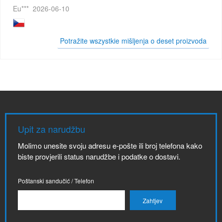
Eu***
2026-06-10
Potražite wszystkie mišljenja o deset proizvoda
Upit za narudžbu
Molimo unesite svoju adresu e-pošte ili broj telefona kako
biste provjerili status narudžbe i podatke o dostavi.
Poštanski sandučić / Telefon