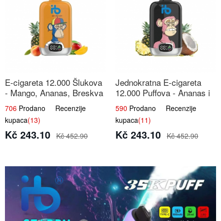
E-cigareta 12.000 Šlukova
Jednokratna E-cigareta
- Mango, Ananas, Breskva
12.000 Puffova - Ananas i
| Tropska Voćna Mješavina
Kokos Sladoled | Tropski
706
Prodano Recenzije
590
Prodano Recenzije
Desert
kupaca
(13)
kupaca
(11)
Kč 243.10
Kč 243.10
Kč 452.90
Kč 452.90