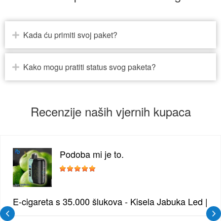
Kada ću primiti svoj paket?
Kako mogu pratiti status svog paketa?
Recenzije naših vjernih kupaca
Podoba mi je to.
 Borovnica | Intenzivna Mješavina Šumskog Voća
E-cigareta s 35.000 šlukova - Kisela Jabuka Led | Os