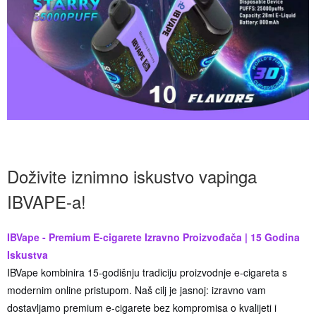
Doživite iznimno iskustvo vapinga
IBVAPE-a!
IBVape - Premium E-cigarete Izravno Proizvođača | 15 Godina
Iskustva
IBVape kombinira 15-godišnju tradiciju proizvodnje e-cigareta s
modernim online pristupom. Naš cilj je jasnoj: izravno vam
dostavljamo premium e-cigarete bez kompromisa o kvalijeti i