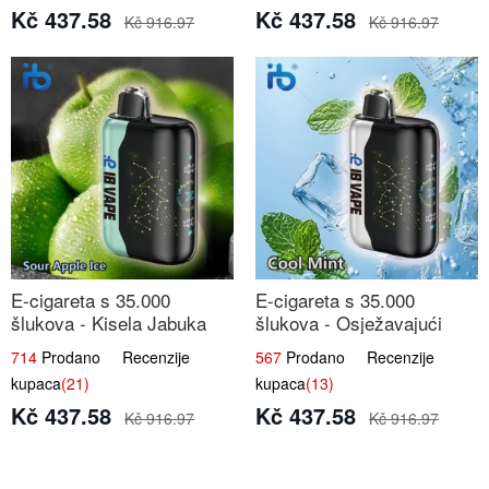
Kč 437.58
Kč 437.58
Kč 916.97
Kč 916.97
E-cigareta s 35.000
E-cigareta s 35.000
šlukova - Kisela Jabuka
šlukova - Osježavajući
Led | Osježavajući Kiselo-
Mentol | Čista i Svježa
714
Prodano Recenzije
567
Prodano Recenzije
Slatki Okus
Okus
kupaca
(21)
kupaca
(13)
Kč 437.58
Kč 437.58
Kč 916.97
Kč 916.97