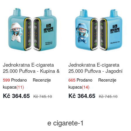
Jednokratna E-cigareta
Jednokratna E-cigareta
25.000 Puffova - Kupina &
25.000 Puffova - Jagodni
Borovnica | Šumska Voćna
Sladoled | Kremasta Slatka
599
Prodano Recenzije
665
Prodano Recenzije
Mješavina
Okus
kupaca
(11)
kupaca
(14)
Kč 364.65
Kč 364.65
Kč 745.10
Kč 745.10
e cigarete-1