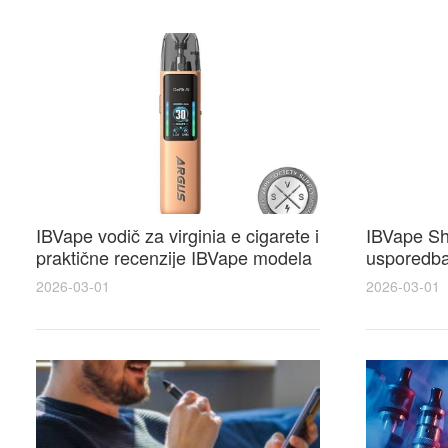
IBVape vodič za virginia e cigarete i
IBVape Sh
praktične recenzije IBVape modela
usporedba 
prije kupnje
cijena za 
2026-03-01
2026-03-01