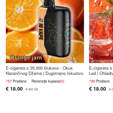
E-cigareta s 35.000 šlukova - Okus
E-cigareta s
Narančinog Džema | Dugotrajno Iskustvo
Led | Ohladi
757
Prodano Recenzije kupaca
(0)
799
Prodano R
€ 18.00
€ 18.00
€ 37.72
€ 