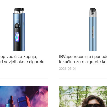
op vodič za kupnju,
IBVape recenzije i ponud
i savjeti oko e cigareta
tekućina za e cigarete koj
najbolju ponudu
probati uz IBVape popus
2026-03-01