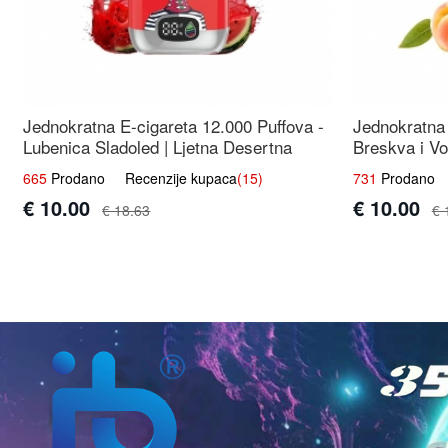
Jednokratna E-cigareta 12.000 Puffova -
Jednokratna 
Lubenica Sladoled | Ljetna Desertna
Breskva i Vo
Aroma
Voćna Mješa
665
Prodano Recenzije kupaca
(15)
731
Prodano R
€ 10.00
€ 10.00
€ 18.63
€ 