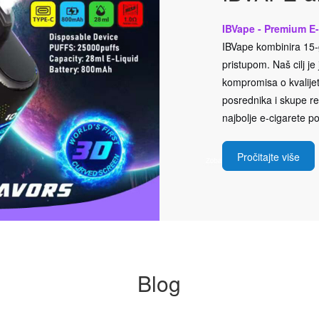
IBVape - Premium E-
IBVape kombinira 15-g
pristupom. Naš cilj j
kompromisa o kvalijeti
posrednika i skupe rek
najbolje e-cigarete po
Pročitajte više
Blog