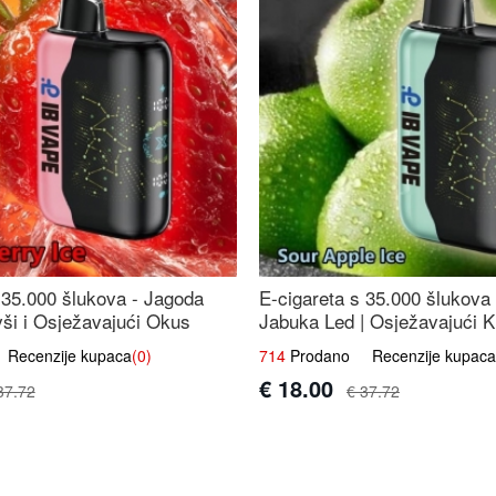
 35.000 šlukova - Jagoda
E-cigareta s 35.000 šlukova 
vši i Osježavajući Okus
Jabuka Led | Osježavajući Ki
Okus
ecenzije kupaca
(0)
714
Prodano Recenzije kupaca
€ 18.00
37.72
€ 37.72