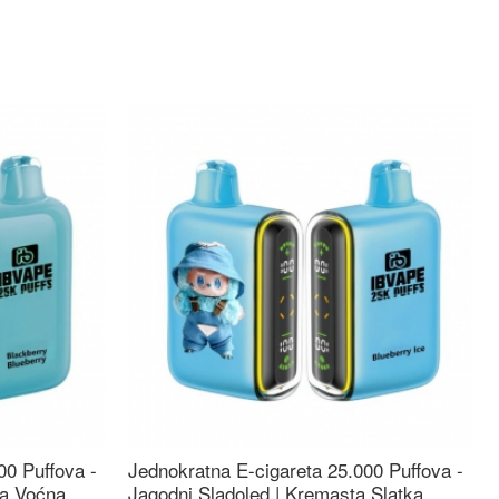
00 Puffova -
Jednokratna E-cigareta 25.000 Puffova -
ka Voćna
Jagodni Sladoled | Kremasta Slatka