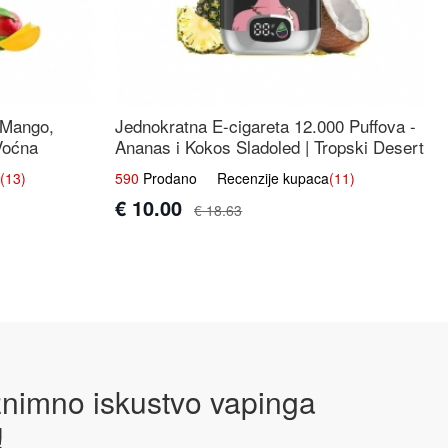
 Mango,
Jednokratna E-cigareta 12.000 Puffova -
Voćna
Ananas i Kokos Sladoled | Tropski Desert
(13)
590
Prodano Recenzije kupaca
(11)
€ 10.00
€ 18.63
iznimno iskustvo vapinga
!