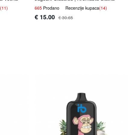
Okus
(11)
665
Prodano Recenzije kupaca
(14)
€ 15.00
€ 30.65