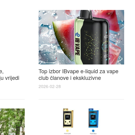
e,
Top izbor IBvape e-liquid za vape
u vrijedi
club članove i ekskluzivne
te
promocije
2026-02-28