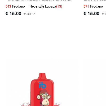
Mješavina
543
Prodano Recenzije kupaca
(13)
571
Prodano R
€ 15.00
€ 15.00
€ 30.65
€ 