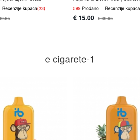
Mješavina
ecenzije kupaca
(23)
599
Prodano Recenzije kupaca
€ 15.00
30.65
€ 30.65
e cigarete-1