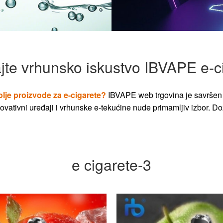
jte vrhunsko iskustvo IBVAPE e-c
olje proizvode za e-cigarete?
IBVAPE web trgovina je savršen 
vativni uređaji i vrhunske e-tekućine nude primamljiv izbor. Dož
e cigarete-3