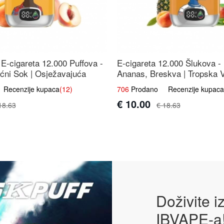
E-cigareta 12.000 Puffova -
E-cigareta 12.000 Šlukova -
ćni Sok | Osježavajuća
Ananas, Breskva | Tropska 
vina
Mješavina
ecenzije kupaca
(12)
706
Prodano Recenzije kupaca
€ 10.00
18.63
€ 18.63
Doživite 
IBVAPE-a