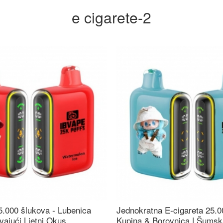
e cigarete-2
5.000 šlukova - Lubenica
Jednokratna E-cigareta 25.0
vajući Ljetni Okus
Kupina & Borovnica | Šums