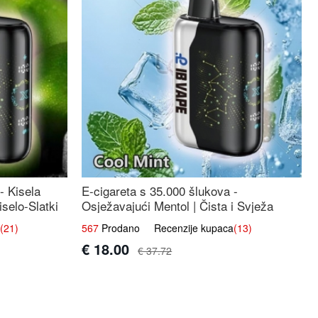
- Kisela
E-cigareta s 35.000 šlukova -
selo-Slatki
Osježavajući Mentol | Čista i Svježa
Okus
(21)
567
Prodano Recenzije kupaca
(13)
€ 18.00
€ 37.72