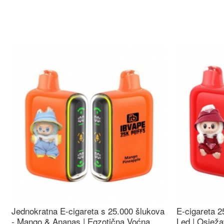
Jednokratna E-cigareta s 25.000 šlukova
E-cigareta 2
- Mango & Ananas | Egzotična Voćna
Led | Osježa