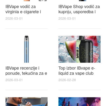
IBVape vodič za
IBVape Shop vodič za
virginia e cigarete i
kupnju, usporedba i
praktične recenzije
savjeti oko e cigareta
2026-03-01
2026-03-01
IBVape modela prije
cijena za najbolju
kupnje
ponudu
IBVape recenzije i
Top izbor IBvape e-
ponude, tekućina za e
liquid za vape club
cigarete koju vrijedi
članove i ekskluzivne
2026-03-01
2026-02-28
probati uz IBVape
promocije
popuste