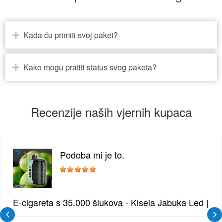
Kada ću primiti svoj paket?
Kako mogu pratiti status svog paketa?
Recenzije naših vjernih kupaca
Podoba mi je to.
 Borovnica | Intenzivna Mješavina Šumskog Voća
E-cigareta s 35.000 šlukova - Kisela Jabuka Led | Os