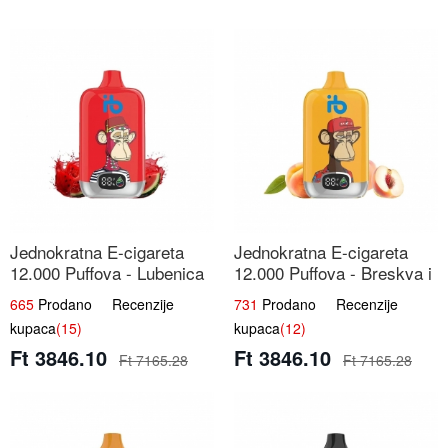
Jednokratna E-cigareta
Jednokratna E-cigareta
12.000 Puffova - Lubenica
12.000 Puffova - Breskva i
Sladoled | Ljetna Desertna
Voćni Sok | Osježavajuća
665
Prodano Recenzije
731
Prodano Recenzije
Aroma
Voćna Mješavina
kupaca
(15)
kupaca
(12)
Ft 3846.10
Ft 3846.10
Ft 7165.28
Ft 7165.28