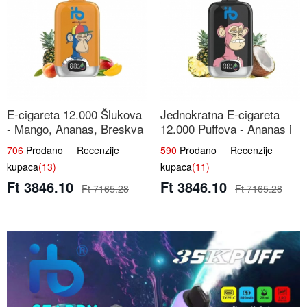
E-cigareta 12.000 Šlukova
Jednokratna E-cigareta
- Mango, Ananas, Breskva
12.000 Puffova - Ananas i
| Tropska Voćna Mješavina
Kokos Sladoled | Tropski
706
Prodano Recenzije
590
Prodano Recenzije
Desert
kupaca
(13)
kupaca
(11)
Ft 3846.10
Ft 3846.10
Ft 7165.28
Ft 7165.28