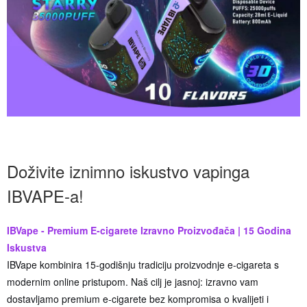
Doživite iznimno iskustvo vapinga
IBVAPE-a!
IBVape - Premium E-cigarete Izravno Proizvođača | 15 Godina
Iskustva
IBVape kombinira 15-godišnju tradiciju proizvodnje e-cigareta s
modernim online pristupom. Naš cilj je jasnoj: izravno vam
dostavljamo premium e-cigarete bez kompromisa o kvalijeti i