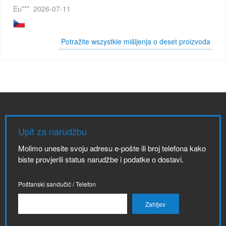
Eu***
2026-07-11
Potražite wszystkie mišljenja o deset proizvoda
Upit za narudžbu
Molimo unesite svoju adresu e-pošte ili broj telefona kako
biste provjerili status narudžbe i podatke o dostavi.
Poštanski sandučić / Telefon