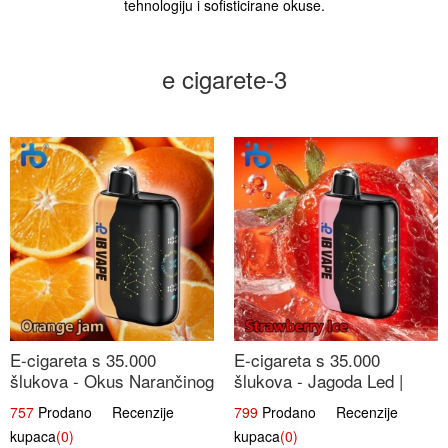
tehnologiju i sofisticirane okuse.
e cigarete-3
E-cigareta s 35.000
E-cigareta s 35.000
šlukova - Okus Narančinog
šlukova - Jagoda Led |
Džema | Dugotrajno
Ohladivši i Osježavajući
757
Prodano Recenzije
799
Prodano Recenzije
Iskustvo
Okus
kupaca
(0)
kupaca
(0)