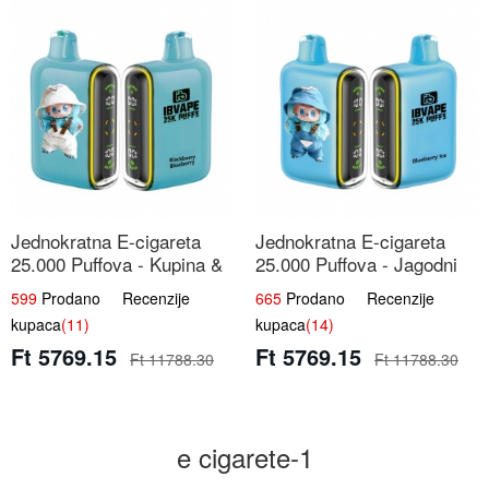
Jednokratna E-cigareta
Jednokratna E-cigareta
25.000 Puffova - Kupina &
25.000 Puffova - Jagodni
Borovnica | Šumska Voćna
Sladoled | Kremasta Slatka
599
Prodano Recenzije
665
Prodano Recenzije
Mješavina
Okus
kupaca
(11)
kupaca
(14)
Ft 5769.15
Ft 5769.15
Ft 11788.30
Ft 11788.30
e cigarete-1