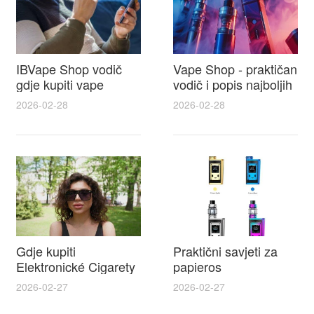
IBVape Shop vodič
Vape Shop - praktičan
gdje kupiti vape
vodič i popis najboljih
naysh, recenzije,
e cigareta prodajna
2026-02-28
2026-02-28
popusti i savjeti za
mjesta u Hrvatskoj
odabir
Gdje kupiti
Praktični savjeti za
Elektronické Cigarety
papieros
IBVAPE u Hrvatskoj i
elektroniczny i lista
2026-02-27
2026-02-27
praktičan vodič za e
najbolje tekućine za e
cigarete split s
cigarete za početnike