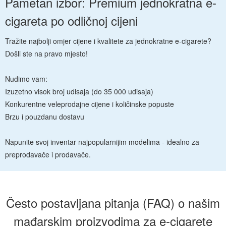
Pametan izbor: Premium jednokratna e-
cigareta po odličnoj cijeni
Tražite najbolji omjer cijene i kvalitete za jednokratne e-cigarete?
Došli ste na pravo mjesto!
Nudimo vam:
Izuzetno visok broj udisaja (do 35 000 udisaja)
Konkurentne veleprodajne cijene i količinske popuste
Brzu i pouzdanu dostavu
Napunite svoj inventar najpopularnijim modelima - idealno za
preprodavače i prodavače.
Često postavljana pitanja (FAQ) o našim
mađarskim proizvodima za e-cigarete