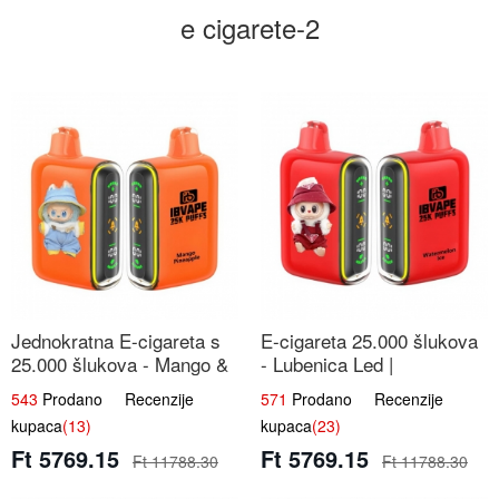
e cigarete-2
Jednokratna E-cigareta s
E-cigareta 25.000 šlukova
25.000 šlukova - Mango &
- Lubenica Led |
Ananas | Egzotična Voćna
Osježavajući Ljetni Okus
543
Prodano Recenzije
571
Prodano Recenzije
Mješavina
kupaca
(13)
kupaca
(23)
Ft 5769.15
Ft 5769.15
Ft 11788.30
Ft 11788.30