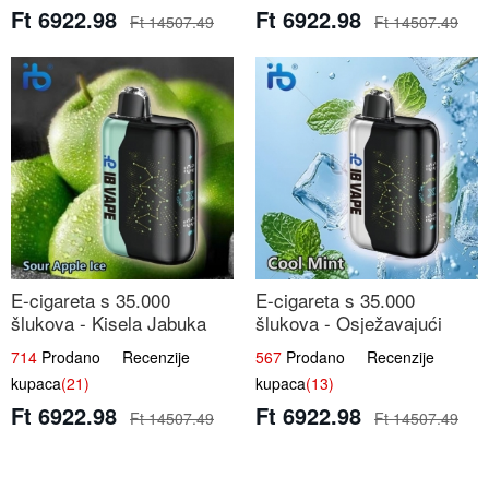
Ft 6922.98
Ft 6922.98
Ft 14507.49
Ft 14507.49
E-cigareta s 35.000
E-cigareta s 35.000
šlukova - Kisela Jabuka
šlukova - Osježavajući
Led | Osježavajući Kiselo-
Mentol | Čista i Svježa
714
Prodano Recenzije
567
Prodano Recenzije
Slatki Okus
Okus
kupaca
(21)
kupaca
(13)
Ft 6922.98
Ft 6922.98
Ft 14507.49
Ft 14507.49