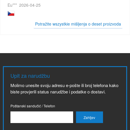
Eu***
2026-04-25
Potražite wszystkie mišljenja o deset proizvoda
Upit za narudžbu
Molimo unesite svoju adresu e-pošte ili broj telefona kako
biste provjerili status narudžbe i podatke o dostavi.
Poštanski sandučić / Telefon