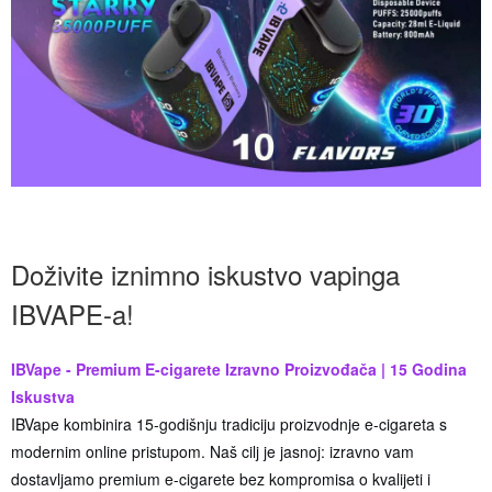
Doživite iznimno iskustvo vapinga
IBVAPE-a!
IBVape - Premium E-cigarete Izravno Proizvođača | 15 Godina
Iskustva
IBVape kombinira 15-godišnju tradiciju proizvodnje e-cigareta s
modernim online pristupom. Naš cilj je jasnoj: izravno vam
dostavljamo premium e-cigarete bez kompromisa o kvalijeti i