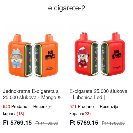
e cigarete-2
Jednokratna E-cigareta s
E-cigareta 25.000 šlukova
25.000 šlukova - Mango &
- Lubenica Led |
Ananas | Egzotična Voćna
Osježavajući Ljetni Okus
543
Prodano Recenzije
571
Prodano Recenzije
Mješavina
kupaca
(13)
kupaca
(23)
Ft 5769.15
Ft 5769.15
Ft 11788.30
Ft 11788.30