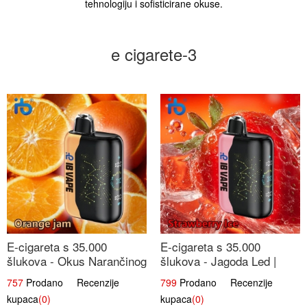
tehnologiju i sofisticirane okuse.
e cigarete-3
E-cigareta s 35.000
E-cigareta s 35.000
šlukova - Okus Narančinog
šlukova - Jagoda Led |
Džema | Dugotrajno
Ohladivši i Osježavajući
757
Prodano Recenzije
799
Prodano Recenzije
Iskustvo
Okus
kupaca
(0)
kupaca
(0)