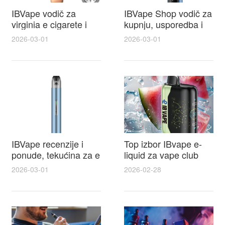
IBVape vodič za
IBVape Shop vodič za
virginia e cigarete i
kupnju, usporedba i
praktične recenzije
savjeti oko e cigareta
2026-03-01
2026-03-01
IBVape modela prije
cijena za najbolju
kupnje
ponudu
IBVape recenzije i
Top izbor IBvape e-
ponude, tekućina za e
liquid za vape club
cigarete koju vrijedi
članove i ekskluzivne
2026-03-01
2026-02-28
probati uz IBVape
promocije
popuste