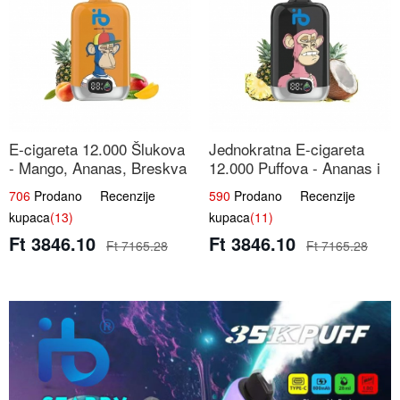
E-cigareta 12.000 Šlukova
Jednokratna E-cigareta
- Mango, Ananas, Breskva
12.000 Puffova - Ananas i
| Tropska Voćna Mješavina
Kokos Sladoled | Tropski
706
Prodano Recenzije
590
Prodano Recenzije
Desert
kupaca
(13)
kupaca
(11)
Ft 3846.10
Ft 3846.10
Ft 7165.28
Ft 7165.28