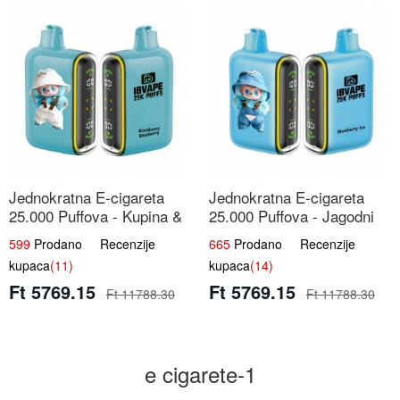
Jednokratna E-cigareta
Jednokratna E-cigareta
25.000 Puffova - Kupina &
25.000 Puffova - Jagodni
Borovnica | Šumska Voćna
Sladoled | Kremasta Slatka
599
Prodano Recenzije
665
Prodano Recenzije
Mješavina
Okus
kupaca
(11)
kupaca
(14)
Ft 5769.15
Ft 5769.15
Ft 11788.30
Ft 11788.30
e cigarete-1