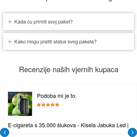
Kada ću primiti svoj paket?
Kako mogu pratiti status svog paketa?
Recenzije naših vjernih kupaca
Podoba mi je to.
 Borovnica | Intenzivna Mješavina Šumskog Voća
E-cigareta s 35.000 šlukova - Kisela Jabuka Led | Os