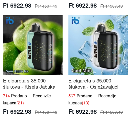
Ft 6922.98
Ft 6922.98
Ft 14507.49
Ft 14507.49
E-cigareta s 35.000
E-cigareta s 35.000
šlukova - Kisela Jabuka
šlukova - Osježavajući
Led | Osježavajući Kiselo-
Mentol | Čista i Svježa
714
Prodano Recenzije
567
Prodano Recenzije
Slatki Okus
Okus
kupaca
(21)
kupaca
(13)
Ft 6922.98
Ft 6922.98
Ft 14507.49
Ft 14507.49