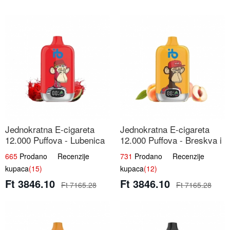
Jednokratna E-cigareta
Jednokratna E-cigareta
12.000 Puffova - Lubenica
12.000 Puffova - Breskva i
Sladoled | Ljetna Desertna
Voćni Sok | Osježavajuća
665
Prodano Recenzije
731
Prodano Recenzije
Aroma
Voćna Mješavina
kupaca
(15)
kupaca
(12)
Ft 3846.10
Ft 3846.10
Ft 7165.28
Ft 7165.28