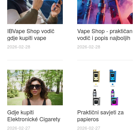
IBVape Shop vodič
Vape Shop - praktičan
gdje kupiti vape
vodič i popis najboljih
naysh, recenzije,
e cigareta prodajna
2026-02-28
2026-02-28
popusti i savjeti za
mjesta u Hrvatskoj
odabir
Gdje kupiti
Praktični savjeti za
Elektronické Cigarety
papieros
IBVAPE u Hrvatskoj i
elektroniczny i lista
2026-02-27
2026-02-27
praktičan vodič za e
najbolje tekućine za e
cigarete split s
cigarete za početnike