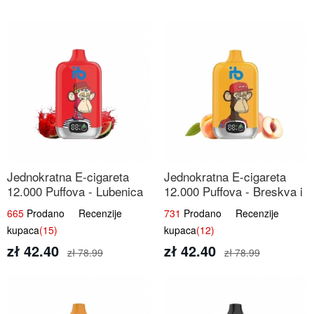
Jednokratna E-cigareta
Jednokratna E-cigareta
12.000 Puffova - Lubenica
12.000 Puffova - Breskva i
Sladoled | Ljetna Desertna
Voćni Sok | Osježavajuća
665
Prodano Recenzije
731
Prodano Recenzije
Aroma
Voćna Mješavina
kupaca
(15)
kupaca
(12)
zł 42.40
zł 42.40
zł 78.99
zł 78.99