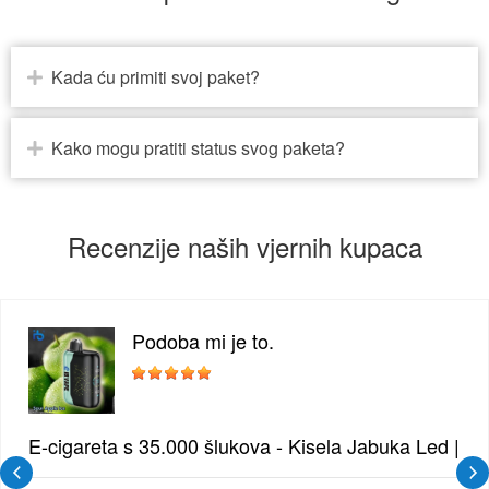
Kada ću primiti svoj paket?
Kako mogu pratiti status svog paketa?
Recenzije naših vjernih kupaca
Podoba mi je to.
 Borovnica | Intenzivna Mješavina Šumskog Voća
E-cigareta s 35.000 šlukova - Kisela Jabuka Led | Os