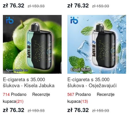
zł 76.32
zł 76.32
zł 159.93
zł 159.93
E-cigareta s 35.000
E-cigareta s 35.000
šlukova - Kisela Jabuka
šlukova - Osježavajući
Led | Osježavajući Kiselo-
Mentol | Čista i Svježa
714
Prodano Recenzije
567
Prodano Recenzije
Slatki Okus
Okus
kupaca
(21)
kupaca
(13)
zł 76.32
zł 76.32
zł 159.93
zł 159.93