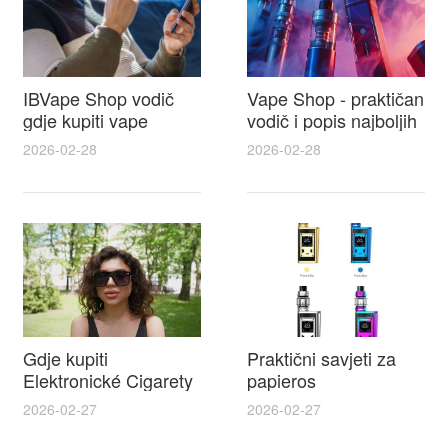
IBVape Shop vodič
Vape Shop - praktičan
gdje kupiti vape
vodič i popis najboljih
naysh, recenzije,
e cigareta prodajna
2026-02-28
2026-02-28
popusti i savjeti za
mjesta u Hrvatskoj
odabir
Gdje kupiti
Praktični savjeti za
Elektronické Cigarety
papieros
IBVAPE u Hrvatskoj i
elektroniczny i lista
2026-02-27
2026-02-27
praktičan vodič za e
najbolje tekućine za e
cigarete split s
cigarete za početnike