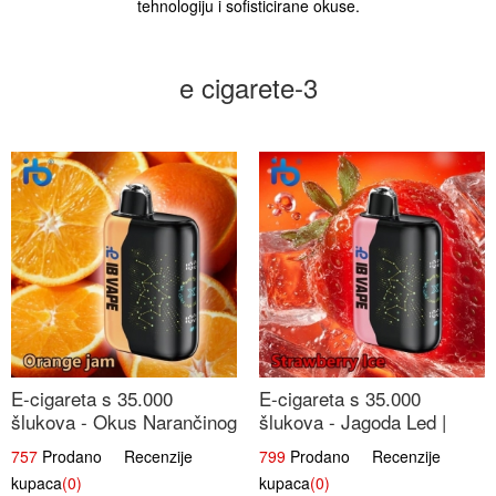
tehnologiju i sofisticirane okuse.
e cigarete-3
E-cigareta s 35.000
E-cigareta s 35.000
šlukova - Okus Narančinog
šlukova - Jagoda Led |
Džema | Dugotrajno
Ohladivši i Osježavajući
757
Prodano Recenzije
799
Prodano Recenzije
Iskustvo
Okus
kupaca
(0)
kupaca
(0)