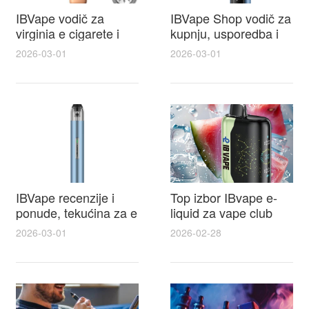
IBVape vodič za
IBVape Shop vodič za
virginia e cigarete i
kupnju, usporedba i
praktične recenzije
savjeti oko e cigareta
2026-03-01
2026-03-01
IBVape modela prije
cijena za najbolju
kupnje
ponudu
IBVape recenzije i
Top izbor IBvape e-
ponude, tekućina za e
liquid za vape club
cigarete koju vrijedi
članove i ekskluzivne
2026-03-01
2026-02-28
probati uz IBVape
promocije
popuste