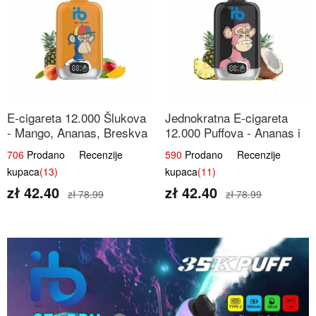
E-cigareta 12.000 Šlukova
Jednokratna E-cigareta
- Mango, Ananas, Breskva
12.000 Puffova - Ananas i
| Tropska Voćna Mješavina
Kokos Sladoled | Tropski
706
Prodano Recenzije
590
Prodano Recenzije
Desert
kupaca
(13)
kupaca
(11)
zł 42.40
zł 42.40
zł 78.99
zł 78.99