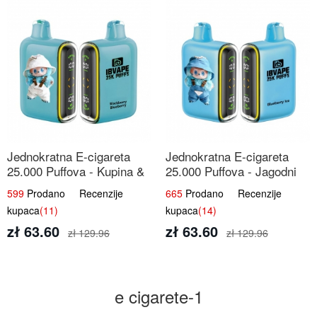
Jednokratna E-cigareta
Jednokratna E-cigareta
25.000 Puffova - Kupina &
25.000 Puffova - Jagodni
Borovnica | Šumska Voćna
Sladoled | Kremasta Slatka
599
Prodano Recenzije
665
Prodano Recenzije
Mješavina
Okus
kupaca
(11)
kupaca
(14)
zł 63.60
zł 63.60
zł 129.96
zł 129.96
e cigarete-1