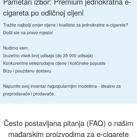
Pametan izbor: Premium jednokratna e-
cigareta po odličnoj cijeni
Tražite najbolji omjer cijene i kvalitete za jednokratne e-cigarete?
Došli ste na pravo mjesto!
Nudimo vam:
Izuzetno visok broj udisaja (do 35 000 udisaja)
Konkurentne veleprodajne cijene i količinske popuste
Brzu i pouzdanu dostavu
Napunite svoj inventar najpopularnijim modelima - idealno za
preprodavače i prodavače.
Često postavljana pitanja (FAQ) o našim
mađarskim proizvodima za e-cigarete