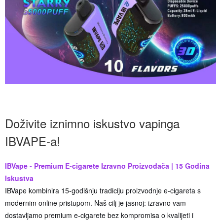
Doživite iznimno iskustvo vapinga
IBVAPE-a!
IBVape - Premium E-cigarete Izravno Proizvođača | 15 Godina
Iskustva
IBVape kombinira 15-godišnju tradiciju proizvodnje e-cigareta s
modernim online pristupom. Naš cilj je jasnoj: izravno vam
dostavljamo premium e-cigarete bez kompromisa o kvalijeti i