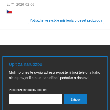
Eu***
2026-02-06
Potražite wszystkie mišljenja o deset proizvoda
Upit za narudžbu
Molimo unesite svoju adresu e-pošte ili broj telefona kako
biste provjerili status narudžbe i podatke o dostavi.
Poštanski sandučić / Telefon