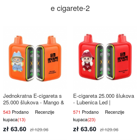
e cigarete-2
Jednokratna E-cigareta s
E-cigareta 25.000 šlukova
25.000 šlukova - Mango &
- Lubenica Led |
Ananas | Egzotična Voćna
Osježavajući Ljetni Okus
543
Prodano Recenzije
571
Prodano Recenzije
Mješavina
kupaca
(13)
kupaca
(23)
zł 63.60
zł 63.60
zł 129.96
zł 129.96