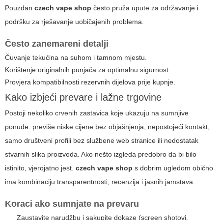
Pouzdan
czech vape shop
često pruža upute za održavanje i
podršku za rješavanje uobičajenih problema.
Često zanemareni detalji
Čuvanje tekućina na suhom i tamnom mjestu.
Korištenje originalnih punjača za optimalnu sigurnost.
Provjera kompatibilnosti rezervnih dijelova prije kupnje.
Kako izbjeći prevare i lažne trgovine
Postoji nekoliko crvenih zastavica koje ukazuju na sumnjive
ponude: previše niske cijene bez objašnjenja, nepostojeći kontakt,
samo društveni profili bez službene web stranice ili nedostatak
stvarnih slika proizvoda. Ako nešto izgleda predobro da bi bilo
istinito, vjerojatno jest.
czech vape shop
s dobrim ugledom obično
ima kombinaciju transparentnosti, recenzija i jasnih jamstava.
Koraci ako sumnjate na prevaru
Zaustavite narudžbu i sakupite dokaze (screen shotovi,