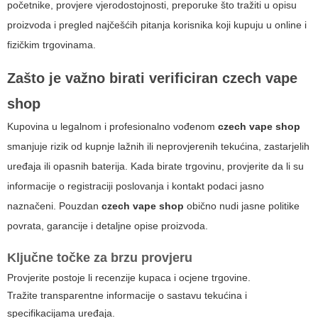
početnike, provjere vjerodostojnosti, preporuke što tražiti u opisu
proizvoda i pregled najčešćih pitanja korisnika koji kupuju u online i
fizičkim trgovinama.
Zašto je važno birati verificiran
czech vape
shop
Kupovina u legalnom i profesionalno vođenom
czech vape shop
smanjuje rizik od kupnje lažnih ili neprovjerenih tekućina, zastarjelih
uređaja ili opasnih baterija. Kada birate trgovinu, provjerite da li su
informacije o registraciji poslovanja i kontakt podaci jasno
naznačeni. Pouzdan
czech vape shop
obično nudi jasne politike
povrata, garancije i detaljne opise proizvoda.
Ključne točke za brzu provjeru
Provjerite postoje li recenzije kupaca i ocjene trgovine.
Tražite transparentne informacije o sastavu tekućina i
specifikacijama uređaja.