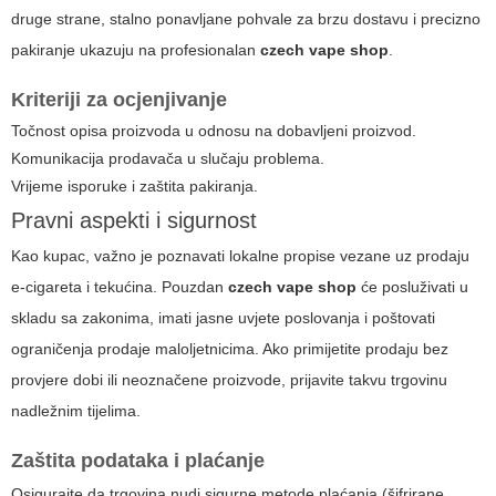
druge strane, stalno ponavljane pohvale za brzu dostavu i precizno
pakiranje ukazuju na profesionalan
czech vape shop
.
Kriteriji za ocjenjivanje
Točnost opisa proizvoda u odnosu na dobavljeni proizvod.
Komunikacija prodavača u slučaju problema.
Vrijeme isporuke i zaštita pakiranja.
Pravni aspekti i sigurnost
Kao kupac, važno je poznavati lokalne propise vezane uz prodaju
e-cigareta i tekućina. Pouzdan
czech vape shop
će posluživati u
skladu sa zakonima, imati jasne uvjete poslovanja i poštovati
ograničenja prodaje maloljetnicima. Ako primijetite prodaju bez
provjere dobi ili neoznačene proizvode, prijavite takvu trgovinu
nadležnim tijelima.
Zaštita podataka i plaćanje
Osigurajte da trgovina nudi sigurne metode plaćanja (šifrirane