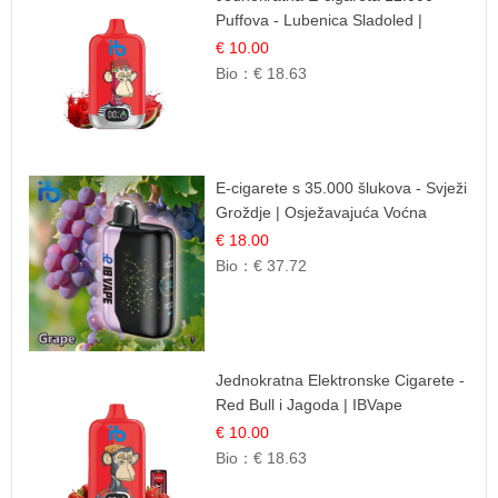
Puffova - Lubenica Sladoled |
Ljetna Desertna Aroma
€ 10.00
Bio：
€ 18.63
E-cigarete s 35.000 šlukova - Svježi
Groždje | Osježavajuća Voćna
Aroma
€ 18.00
Bio：
€ 37.72
Jednokratna Elektronske Cigarete -
Red Bull i Jagoda | IBVape
€ 10.00
Bio：
€ 18.63