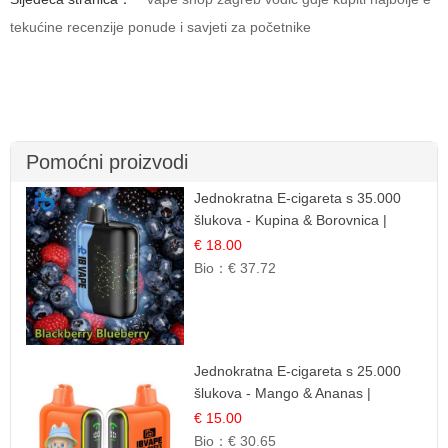
tekućine recenzije ponude i savjeti za početnike
Pomoćni proizvodi
Jednokratna E-cigareta s 35.000
šlukova - Kupina & Borovnica |
Intenzivna Mješavina Šumskog
€ 18.00
Voća
Bio：
€ 37.72
Jednokratna E-cigareta s 25.000
šlukova - Mango & Ananas |
Egzotična Voćna Mješavina
€ 15.00
Bio：
€ 30.65