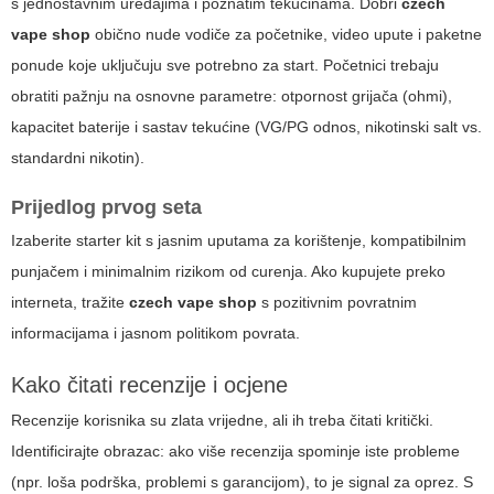
s jednostavnim uređajima i poznatim tekućinama. Dobri
czech
vape shop
obično nude vodiče za početnike, video upute i paketne
ponude koje uključuju sve potrebno za start. Početnici trebaju
obratiti pažnju na osnovne parametre: otpornost grijača (ohmi),
kapacitet baterije i sastav tekućine (VG/PG odnos, nikotinski salt vs.
standardni nikotin).
Prijedlog prvog seta
Izaberite starter kit s jasnim uputama za korištenje, kompatibilnim
punjačem i minimalnim rizikom od curenja. Ako kupujete preko
interneta, tražite
czech vape shop
s pozitivnim povratnim
informacijama i jasnom politikom povrata.
Kako čitati recenzije i ocjene
Recenzije korisnika su zlata vrijedne, ali ih treba čitati kritički.
Identificirajte obrazac: ako više recenzija spominje iste probleme
(npr. loša podrška, problemi s garancijom), to je signal za oprez. S