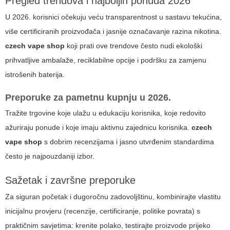
Pregled trendova i najboljih ponuda 2026
U 2026. korisnici očekuju veću transparentnost u sastavu tekućina,
više certificiranih proizvođača i jasnije označavanje razina nikotina.
czech vape shop
koji prati ove trendove često nudi ekološki
prihvatljive ambalaže, reciklabilne opcije i podršku za zamjenu
istrošenih baterija.
Preporuke za pametnu kupnju u 2026.
Tražite trgovine koje ulažu u edukaciju korisnika, koje redovito
ažuriraju ponude i koje imaju aktivnu zajednicu korisnika.
czech
vape shop
s dobrim recenzijama i jasno utvrđenim standardima
često je najpouzdaniji izbor.
Sažetak i završne preporuke
Za siguran početak i dugoročnu zadovoljštinu, kombinirajte vlastitu
inicijalnu provjeru (recenzije, certificiranje, politike povrata) s
praktičnim savjetima: krenite polako, testirajte proizvode prijeko