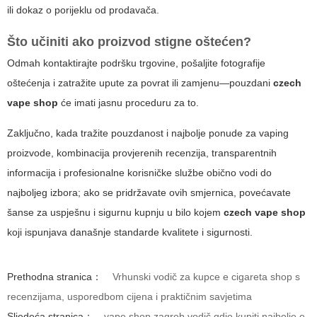
ili dokaz o porijeklu od prodavača.
Što učiniti ako proizvod stigne oštećen?
Odmah kontaktirajte podršku trgovine, pošaljite fotografije
oštećenja i zatražite upute za povrat ili zamjenu—pouzdani
czech
vape shop
će imati jasnu proceduru za to.
Zaključno, kada tražite pouzdanost i najbolje ponude za vaping
proizvode, kombinacija provjerenih recenzija, transparentnih
informacija i profesionalne korisničke službe obično vodi do
najboljeg izbora; ako se pridržavate ovih smjernica, povećavate
šanse za uspješnu i sigurnu kupnju u bilo kojem
czech vape shop
koji ispunjava današnje standarde kvalitete i sigurnosti.
Prethodna stranica：
Vrhunski vodič za kupce e cigareta shop s
recenzijama, usporedbom cijena i praktičnim savjetima
Sljedeća stranica：
vape shop zagreb vodič gdje kupiti najbolje e