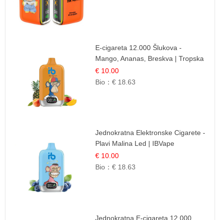
E-cigareta 12.000 Šlukova -
Mango, Ananas, Breskva | Tropska
Voćna Mješavina
€ 10.00
Bio：
€ 18.63
Jednokratna Elektronske Cigarete -
Plavi Malina Led | IBVape
€ 10.00
Bio：
€ 18.63
Jednokratna E-cigareta 12.000