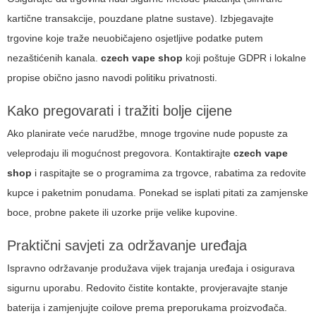
kartične transakcije, pouzdane platne sustave). Izbjegavajte
trgovine koje traže neuobičajeno osjetljive podatke putem
nezaštićenih kanala.
czech vape shop
koji poštuje GDPR i lokalne
propise obično jasno navodi politiku privatnosti.
Kako pregovarati i tražiti bolje cijene
Ako planirate veće narudžbe, mnoge trgovine nude popuste za
veleprodaju ili mogućnost pregovora. Kontaktirajte
czech vape
shop
i raspitajte se o programima za trgovce, rabatima za redovite
kupce i paketnim ponudama. Ponekad se isplati pitati za zamjenske
boce, probne pakete ili uzorke prije velike kupovine.
Praktični savjeti za održavanje uređaja
Ispravno održavanje produžava vijek trajanja uređaja i osigurava
sigurnu uporabu. Redovito čistite kontakte, provjeravajte stanje
baterija i zamjenjujte coilove prema preporukama proizvođača.