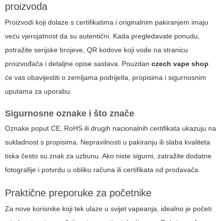
proizvoda
Proizvodi koji dolaze s certifikatima i originalnim pakiranjem imaju
veću vjerojatnost da su autentični. Kada pregledavate ponudu,
potražite serijske brojeve, QR kodove koji vode na stranicu
proizvođača i detaljne opise sastava. Pouzdan
czech vape shop
će vas obavijestiti o zemljama podrijetla, propisima i sigurnosnim
uputama za uporabu.
Sigurnosne oznake i što znače
Oznake poput CE, RoHS ili drugih nacionalnih certifikata ukazuju na
sukladnost s propisima. Nepravilnosti u pakiranju ili slaba kvaliteta
tiska često su znak za uzbunu. Ako niste sigurni, zatražite dodatne
fotografije i potvrdu u obliku računa ili certifikata od prodavača.
Praktične preporuke za početnike
Za nove korisnike koji tek ulaze u svijet vapeanja, idealno je početi