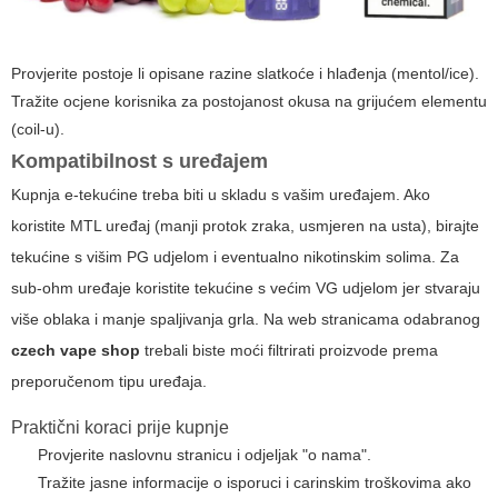
Provjerite postoje li opisane razine slatkoće i hlađenja (mentol/ice).
Tražite ocjene korisnika za postojanost okusa na grijućem elementu
(coil-u).
Kompatibilnost s uređajem
Kupnja e-tekućine treba biti u skladu s vašim uređajem. Ako
koristite MTL uređaj (manji protok zraka, usmjeren na usta), birajte
tekućine s višim PG udjelom i eventualno nikotinskim solima. Za
sub-ohm uređaje koristite tekućine s većim VG udjelom jer stvaraju
više oblaka i manje spaljivanja grla. Na web stranicama odabranog
czech vape shop
trebali biste moći filtrirati proizvode prema
preporučenom tipu uređaja.
Praktični koraci prije kupnje
Provjerite naslovnu stranicu i odjeljak "o nama".
Tražite jasne informacije o isporuci i carinskim troškovima ako