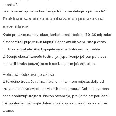
stranica?
Jesu li recenzije raznolike i imaju li stvarne detalje o proizvodu?
Praktični savjeti za isprobavanje i prelazak na
nove okuse
Kada prelazite na novi okus, koristite male bočice (10–30 ml) kako
biste testirali prije velikih kupnji. Dobar
czech vape shop
često
nudi tester pakete. Ako kupujete više različitih aroma, radite
„čišćenje okusa“ između testiranja (ispuhivanje još par puta bez
okusa ili kratka pauza) kako biste izbjegli miješanje ukusa.
Pohrana i održavanje okusa
E-tekućine treba čuvati na hladnom i tamnom mjestu, dalje od
izravne sunčeve svjetlosti i visokih temperatura. Dobro zatvorena
boca produžuje trajnost. Nakon otvaranja, provjerite preporučeni
rok upotrebe i zapisujte datum otvaranja ako često testirate više
aroma.