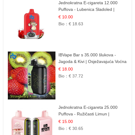
Jednokratna E-cigareta 12.000
Puffova - Lubenica Sladoled |
Ljetna Desertna Aroma
€ 10.00
Bio：
€ 18.63
IBVape Bar s 35.000 šlukova -
Jagoda & Kivi | Osježavajuća Voćna
Mješavina
€ 18.00
Bio：
€ 37.72
Jednokratna E-cigareta 25.000
Puffova - Ružičasti Limun |
Osježavajuća Citrusna Aroma
€ 15.00
Bio：
€ 30.65