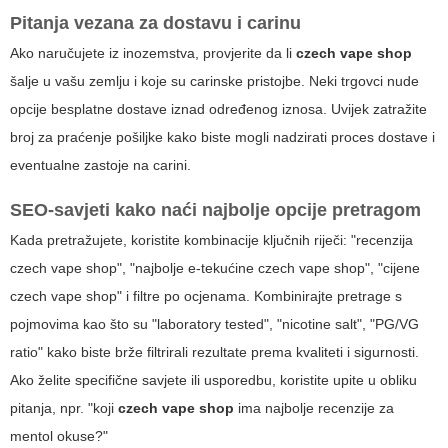
Pitanja vezana za dostavu i carinu
Ako naručujete iz inozemstva, provjerite da li
czech vape shop
šalje u vašu zemlju i koje su carinske pristojbe. Neki trgovci nude
opcije besplatne dostave iznad određenog iznosa. Uvijek zatražite
broj za praćenje pošiljke kako biste mogli nadzirati proces dostave i
eventualne zastoje na carini.
SEO-savjeti kako naći najbolje opcije pretragom
Kada pretražujete, koristite kombinacije ključnih riječi: "recenzija
czech vape shop", "najbolje e-tekućine czech vape shop", "cijene
czech vape shop" i filtre po ocjenama. Kombinirajte pretrage s
pojmovima kao što su "laboratory tested", "nicotine salt", "PG/VG
ratio" kako biste brže filtrirali rezultate prema kvaliteti i sigurnosti.
Ako želite specifične savjete ili usporedbu, koristite upite u obliku
pitanja, npr. "koji
czech vape shop
ima najbolje recenzije za
mentol okuse?"