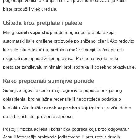
pogledajte vodiče o zamjeni coil-a i pravilnom održavanju kako
biste produžili vijek uređaja.
Ušteda kroz pretplate i pakete
Mnogi
czech vape shop
nude mogućnost pretplate koja
automatski šalje omiljene proizvode po sniženoj cijeni. Ako redovito
koristite istu e-tekućinu, pretplata može smanjiti trošak po ml i
osigurati dostupnost željenog okusa. Pazite na uvjete: neke
pretplate zahtijevaju minimalni broj isporuka ili posebno otkazivanje.
Kako prepoznati sumnjive ponude
Sumnjive trgovine često imaju agresivne popuste bez jasnog
objašnjenja, brojne lažne recenzije ili nepostojeće podatke o
kontaktu. Ako tražite
czech vape shop
koji izgleda previše dobro
da bi bilo istinito, provjerite sljedeće:
Postoji li fizička adresa i korisnička podrška koja brzo odgovara?
Jesu li fotografije proizvoda jedinstvene ili preuzete s drugih