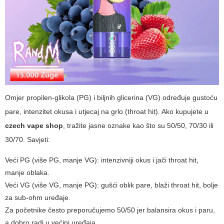
Omjer propilen-glikola (PG) i biljnih glicerina (VG) određuje gustoću
pare, intenzitet okusa i utjecaj na grlo (throat hit). Ako kupujete u
czech vape shop
, tražite jasne oznake kao što su 50/50, 70/30 ili
30/70. Savjeti:
Veći PG (više PG, manje VG): intenzivniji okus i jači throat hit,
manje oblaka.
Veći VG (više VG, manje PG): gušći oblik pare, blaži throat hit, bolje
za sub-ohm uređaje.
Za početnike često preporučujemo 50/50 jer balansira okus i paru,
a dobro radi u većini uređaja.