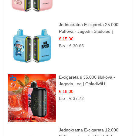
Jednokratna E-cigareta 25.000
Puffova - Jagodni Sladoled |
Kremasta Slatka Okus
€ 15.00
Bio：
€ 30.65
E-cigareta s 35.000 šlukova -
Jagoda Led | Ohladivši i
Osježavajući Okus
€ 18.00
Bio：
€ 37.72
Jednokratna E-cigareta 12.000