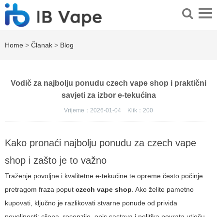
Home
>
Članak
>
Blog
Vodič za najbolju ponudu czech vape shop i praktični
savjeti za izbor e-tekućina
Vrijeme：2026-01-04
Klik：
200
Kako pronaći najbolju ponudu za czech vape
shop i zašto je to važno
Traženje povoljne i kvalitetne e-tekućine te opreme često počinje
pretragom fraza poput
czech vape shop
. Ako želite pametno
kupovati, ključno je razlikovati stvarne ponude od privida
povoljnosti: cijena, recenzije, opis sastava i politika povrata utječu