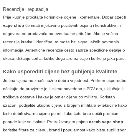
Recenzije i reputacija
Prije kupnje pročitajte korisničke ocjene i komentare. Dobar
czech
vape shop
će imati mješavinu pozitivnih ocjena i konstruktivnih
odgovora od prodavača na eventualne pritužbe. Ako je većina
recenzija kratka i identična, to može biti signal lažnih povratnih
informacija. Autentične recenzije često sadrže specifične detalje o
okusu, držanju coil-a, koliko dugo aroma traje i koliko je jaka paru.
Kako usporediti cijene bez gubljenja kvalitete
Jeftina cijena ne znači nužno dobru vrijednost. Prilikom usporedbe
očekujte da provjerite je li cijena navedena s PDV-om, uključuje li
troškove dostave i kakav je omjer cijene po mililitru. Koristan
izračun: podijelite ukupnu cijenu s brojem mililitara e-tekućine kako
biste dobili stvarnu cijenu po ml. Tako ćete brzo uočiti premium
ponude koje se isplate. Pretraživanjem pojma
czech vape shop
koristite filtere za cijenu, brand i popularnost kako biste suzili izbor.