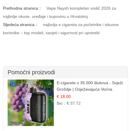
Prethodna stranica：
Vape Naysh kompletan vodič 2026 za
najbolje okuse, uređaje i kupovinu u Hrvatskoj
Sljedeća stranica：
najbolja e cigareta za početnike i iskusne
korisnike – top modeli, savjeti i sigurnost pri upotrebi
Pomoćni proizvodi
E-cigarete s 35.000 šlukova - Svježi
Groždje | Osježavajuća Voćna
Aroma
€ 18.00
Bio：
€ 37.72