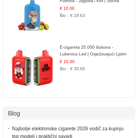
Puffova - Jagoda i Kivi | Sočna
Voćna Kombinacija
€ 10.00
Bio：
€ 18.63
E-cigareta 25.000 šlukova -
Lubenica Led | Osježavajući Ljetni
Okus
€ 15.00
Bio：
€ 30.65
Blog
Najbolje elektronske cigarete 2026 vodič za kupnju
top modeli i praktični savjeti