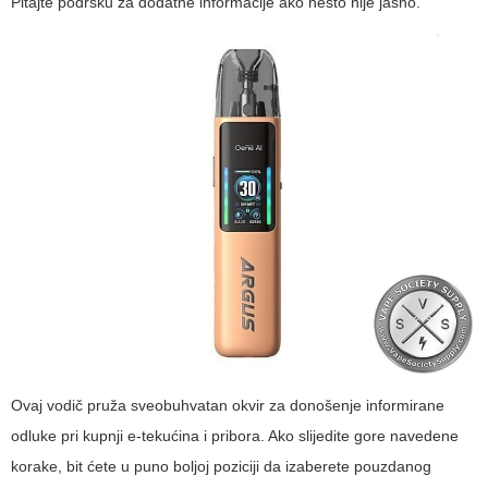
Pitajte podršku za dodatne informacije ako nešto nije jasno.
Ovaj vodič pruža sveobuhvatan okvir za donošenje informirane
odluke pri kupnji e-tekućina i pribora. Ako slijedite gore navedene
korake, bit ćete u puno boljoj poziciji da izaberete pouzdanog