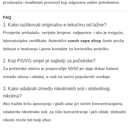
prodavača i kvalitetan proizvod koji odgovara vašim potrebama.
FAQ
1. Kako razlikovati originalnu e-tekućinu od lažne?
Provjerite ambalažu, serijske brojeve, naljepnice, i ako je moguće,
laboratorijske certifikate. Autentični
czech vape shop
često pruža
dokaze o testiranju i jasne kontakte za korisničku podršku.
2. Koji PG/VG omjer je najbolji za početnike?
Za početnike obično je preporučljiv 50/50 jer daje dobar balans
između okusa i oblaka, a radi na većini popularnih uređaja.
3. Kako odabrati između nikotinskih soli i slobodnog
nikotina?
Ako tražite bržu apsorpciju i glađi udar pri većim koncentracijama,
odaberite nikotinske soli; za niže koncentracije i jači oblak, slobodni
nikotin može biti bolji izbor.