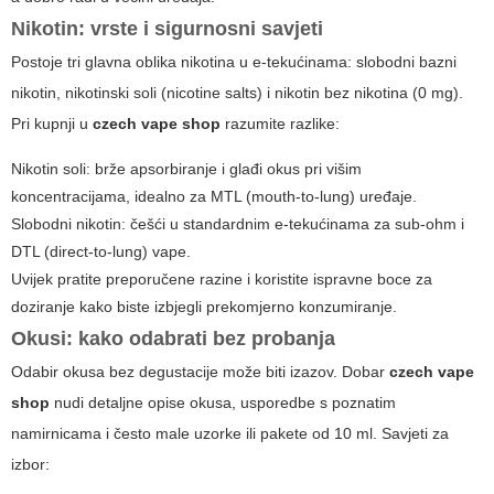
Nikotin: vrste i sigurnosni savjeti
Postoje tri glavna oblika nikotina u e-tekućinama: slobodni bazni
nikotin, nikotinski soli (nicotine salts) i nikotin bez nikotina (0 mg).
Pri kupnji u
czech vape shop
razumite razlike:
Nikotin soli: brže apsorbiranje i glađi okus pri višim
koncentracijama, idealno za MTL (mouth-to-lung) uređaje.
Slobodni nikotin: češći u standardnim e-tekućinama za sub-ohm i
DTL (direct-to-lung) vape.
Uvijek pratite preporučene razine i koristite ispravne boce za
doziranje kako biste izbjegli prekomjerno konzumiranje.
Okusi: kako odabrati bez probanja
Odabir okusa bez degustacije može biti izazov. Dobar
czech vape
shop
nudi detaljne opise okusa, usporedbe s poznatim
namirnicama i često male uzorke ili pakete od 10 ml. Savjeti za
izbor: