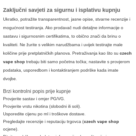
Zaključni savjeti za sigurnu i isplativu kupnju
Ukratko, potražite transparentnost, jasne opise, stvarne recenzije i
mogućnost testiranja. Ako prodavač nudi detaljne informacije o
sastavu i sigurnosnim certifikatima, to obično znači da brinu o
kvaliteti. Ne žurite s velikim narudžbama i uvijek testirajte male
količine prije pretplatničkih planova. Pretraživanja kao što su
czech
vape shop
trebaju biti samo početna točka; nastavite s provjerom
podataka, usporedbom i kontaktiranjem podrške kada imate
dvojbe.
Brzi kontrolni popis prije kupnje
Provjerite sastav i omjer PG/VG.
Provjerite vrstu nikotina (slobodni ili soli).
Usporedite cijenu po ml i troškove dostave.
Pregledajte recenzije i reputaciju trgovca (
czech vape shop
ocjene).