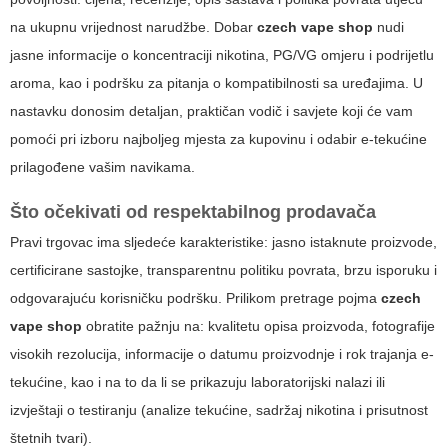
na ukupnu vrijednost narudžbe. Dobar
czech vape shop
nudi
jasne informacije o koncentraciji nikotina, PG/VG omjeru i podrijetlu
aroma, kao i podršku za pitanja o kompatibilnosti sa uređajima. U
nastavku donosim detaljan, praktičan vodič i savjete koji će vam
pomoći pri izboru najboljeg mjesta za kupovinu i odabir e-tekućine
prilagođene vašim navikama.
Što očekivati od respektabilnog prodavača
Pravi trgovac ima sljedeće karakteristike: jasno istaknute proizvode,
certificirane sastojke, transparentnu politiku povrata, brzu isporuku i
odgovarajuću korisničku podršku. Prilikom pretrage pojma
czech
vape shop
obratite pažnju na: kvalitetu opisa proizvoda, fotografije
visokih rezolucija, informacije o datumu proizvodnje i rok trajanja e-
tekućine, kao i na to da li se prikazuju laboratorijski nalazi ili
izvještaji o testiranju (analize tekućine, sadržaj nikotina i prisutnost
štetnih tvari).