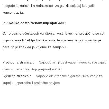
moguće je koristiti i nikotinske soli za glatkiji osjećaj kod jačih
koncentracija.
P3: Koliko često trebam mijenjati coil?
O: To ovisi o učestalosti korištenja i vrsti tekućine; prosječno se coil
mijenja svakih 1-4 tjedna. Ako osjetite spaljeni okus ili smanjenje
pare, to je znak da je vrijeme za zamjenu.
Prethodna stranica：
Najpopularniji best vape flavors koji osvajaju
okusom recenzije i top preporuke 2025
Sljedeća stranica：
Najbolje elektronske cigarete 2025 vodič za
kupnju, usporedbu i praktične savjete