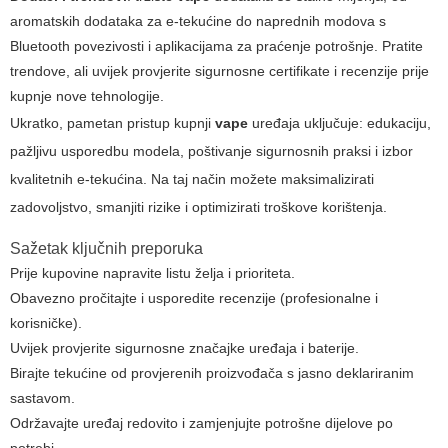
aromatskih dodataka za e-tekućine do naprednih modova s
Bluetooth povezivosti i aplikacijama za praćenje potrošnje. Pratite
trendove, ali uvijek provjerite sigurnosne certifikate i recenzije prije
kupnje nove tehnologije.
Ukratko, pametan pristup kupnji
vape
uređaja uključuje: edukaciju,
pažljivu usporedbu modela, poštivanje sigurnosnih praksi i izbor
kvalitetnih e-tekućina. Na taj način možete maksimalizirati
zadovoljstvo, smanjiti rizike i optimizirati troškove korištenja.
Sažetak ključnih preporuka
Prije kupovine napravite listu želja i prioriteta.
Obavezno pročitajte i usporedite recenzije (profesionalne i
korisničke).
Uvijek provjerite sigurnosne značajke uređaja i baterije.
Birajte tekućine od provjerenih proizvođača s jasno deklariranim
sastavom.
Održavajte uređaj redovito i zamjenjujte potrošne dijelove po