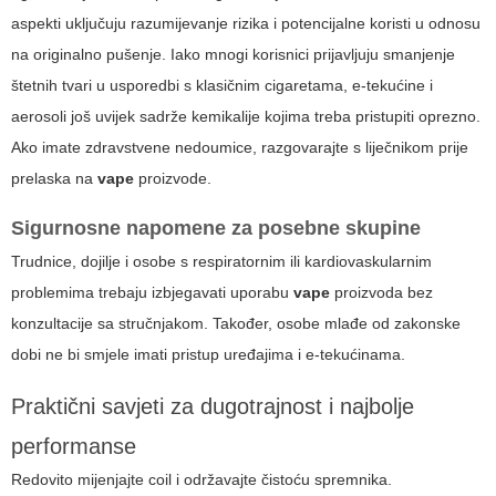
aspekti uključuju razumijevanje rizika i potencijalne koristi u odnosu
na originalno pušenje. Iako mnogi korisnici prijavljuju smanjenje
štetnih tvari u usporedbi s klasičnim cigaretama, e-tekućine i
aerosoli još uvijek sadrže kemikalije kojima treba pristupiti oprezno.
Ako imate zdravstvene nedoumice, razgovarajte s liječnikom prije
prelaska na
vape
proizvode.
Sigurnosne napomene za posebne skupine
Trudnice, dojilje i osobe s respiratornim ili kardiovaskularnim
problemima trebaju izbjegavati uporabu
vape
proizvoda bez
konzultacije sa stručnjakom. Također, osobe mlađe od zakonske
dobi ne bi smjele imati pristup uređajima i e-tekućinama.
Praktični savjeti za dugotrajnost i najbolje
performanse
Redovito mijenjajte coil i održavajte čistoću spremnika.