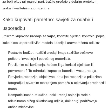
za bolji okus pri manjoj pari, tražite uređaje s dobrim protokom
zraka i kvalitetnim atomizerima.
Kako kupovati pametno: savjeti za odabir i
usporedbu
Prilikom kupovine uređaja za
vape
, koristite sljedeći kontrolni popis
kako biste usporedili više modela i donijeli uravnotečenu odluku:
Postavite budžet: različiti uređaji imaju različite troškove
početne investicije i potrošnog materijala.
Procijenite stil korištenja: hoćete li ga koristiti cijeli dan ili
povremeno? To određuje kapacitet baterije i vrstu uređaja.
Provjerite recenzije: objektivne, detaljne recenzije s prikazima
fotografija i stvarnim testiranjem pomažu u otkrivanju prednosti i
mana.
Kompatibilnost e-tekućina: neki uređaji najbolje rade s
tekućinama nižeg nikotinskog udjela, dok drugi podržavaju
gušće mješavine.