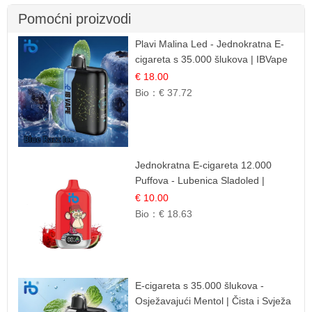
Pomoćni proizvodi
Plavi Malina Led - Jednokratna E-
cigareta s 35.000 šlukova | IBVape
€ 18.00
Bio：
€ 37.72
Jednokratna E-cigareta 12.000
Puffova - Lubenica Sladoled |
Ljetna Desertna Aroma
€ 10.00
Bio：
€ 18.63
E-cigareta s 35.000 šlukova -
Osježavajući Mentol | Čista i Svježa