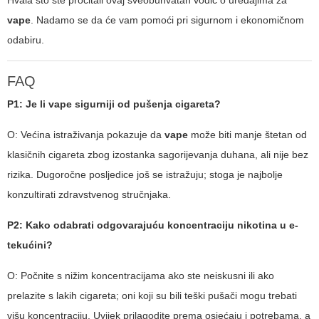
Hvala što ste pročitali ovaj sveobuhvatan vodič o uređajima za
vape
. Nadamo se da će vam pomoći pri sigurnom i ekonomičnom
odabiru.
FAQ
P1: Je li
vape
sigurniji od pušenja cigareta?
O: Većina istraživanja pokazuje da
vape
može biti manje štetan od
klasičnih cigareta zbog izostanka sagorijevanja duhana, ali nije bez
rizika. Dugoročne posljedice još se istražuju; stoga je najbolje
konzultirati zdravstvenog stručnjaka.
P2: Kako odabrati odgovarajuću koncentraciju nikotina u e-
tekućini?
O: Počnite s nižim koncentracijama ako ste neiskusni ili ako
prelazite s lakih cigareta; oni koji su bili teški pušači mogu trebati
višu koncentraciju. Uvijek prilagodite prema osjećaju i potrebama, a