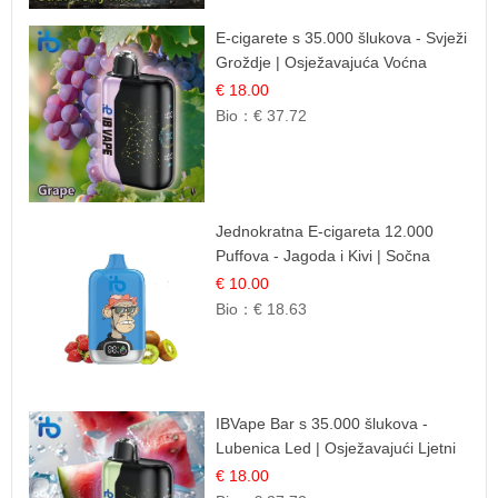
E-cigarete s 35.000 šlukova - Svježi
Groždje | Osježavajuća Voćna
Aroma
€ 18.00
Bio：
€ 37.72
Jednokratna E-cigareta 12.000
Puffova - Jagoda i Kivi | Sočna
Voćna Kombinacija
€ 10.00
Bio：
€ 18.63
IBVape Bar s 35.000 šlukova -
Lubenica Led | Osježavajući Ljetni
Okus
€ 18.00