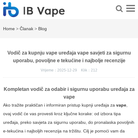
Home
>
Članak
>
Blog
Vodič za kupnju vape uređaja vape savjeti za sigurnu
uporabu, povoljne e tekućine i najbolje recenzije
Vrijeme：2025-12-29
Klik：
212
Kompletan vodič za odabir i sigurnu uporabu uređaja za
vape
Ako tražite praktičan i informiran pristup kupnji uređaja za
vape
,
ovaj vodič će vas provesti kroz ključne korake: od izbora tipa
uređaja, preko savjeta za sigurnu uporabu, do pronalaska povoljnih
e-tekućina i najboljih recenzija na tržištu. Cilj je pomoći vam da