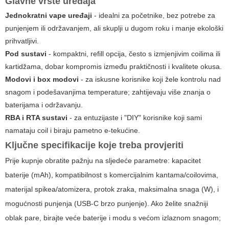
Glavne vrste uređaja
Jednokratni
vape
uređaji
- idealni za početnike, bez potrebe za
punjenjem ili održavanjem, ali skuplji u dugom roku i manje ekološki
prihvatljivi.
Pod sustavi
- kompaktni, refill opcija, često s izmjenjivim coilima ili
kartidžama, dobar kompromis između praktičnosti i kvalitete okusa.
Modovi i box modovi
- za iskusne korisnike koji žele kontrolu nad
snagom i podešavanjima temperature; zahtijevaju više znanja o
baterijama i održavanju.
RBA i RTA sustavi
- za entuzijaste i "DIY" korisnike koji sami
namataju coil i biraju pametno e-tekućine.
Ključne specifikacije koje treba provjeriti
Prije kupnje obratite pažnju na sljedeće parametre: kapacitet
baterije (mAh), kompatibilnost s komercijalnim kantama/coilovima,
materijal spikea/atomizera, protok zraka, maksimalna snaga (W), i
mogućnosti punjenja (USB-C brzo punjenje). Ako želite snažniji
oblak pare, birajte veće baterije i modu s većom izlaznom snagom;