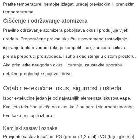
Pratite temperature: nemojte izlagati uređaj previsokim ili preniskim
temperaturama.
Čišćenje i održavanje atomizera
Pravilno održavanje atomizera poboljšava okus i produljuje vijek
uređaja. Preporučene prakse uključuju: povremeno rastavljanje i
ispiranje toplom vodom (ako je kompatibilno), zamjenu coilova
prema preporuci proizvođača, i suho skladištenje u čistom prostoru.
Ako primijetite neugodan okus ili curenje, zaustavite uporabu i
detaljno pregledajte spojeve i brtve.
Odabir e-tekućine: okus, sigurnost i ušteda
Izbor e-tekućine jedan je od najvažnijih elemenata iskustva
vape
.
Kvaliteta tekućine utječe na okus, količinu pare i sigurnost uporabe.
Evo kako pristupiti izboru:
Kemijski sastav i oznake
Provjerite sastav tekućine: PG (propan-1,2-diol) i VG (biljni glicerin)