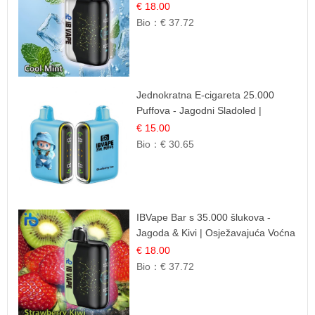
Okus
€ 18.00
Bio：
€ 37.72
Jednokratna E-cigareta 25.000
Puffova - Jagodni Sladoled |
Kremasta Slatka Okus
€ 15.00
Bio：
€ 30.65
IBVape Bar s 35.000 šlukova -
Jagoda & Kivi | Osježavajuća Voćna
Mješavina
€ 18.00
Bio：
€ 37.72