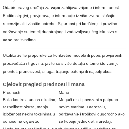
Odabir pravog uređaja za
vape
zahtijeva vrijeme i informiranost.
Budite strpljivi, provjeravajte informacije iz više izvora, slušajte
recenzije ali i vlastite potrebe. Sigurnost pri korištenju i pravilno
održavanje su temelj dugotrajnog i zadovoljavajućeg iskustva s
vape
proizvodima.
Ukoliko želite preporuke za konkretne modele ili popis provjerenih
proizvođača i trgovina, javite se s više detalja o tome što vam je
prioritet: prenosivost, snaga, trajanje baterije ili najbolji okus.
Cjelovit pregled prednosti i mana
Prednosti
Mane
Bolja kontrola unosa nikotina,
Mogući rizici povezani s potpuno
raznolikost okusa, manja
novim tvarima u aerosolu,
izloženost nekim toksinima u
održavanje i troškovi dugoročno ako
odnosu na cigarete.
se kupuju jednokratni uređaji.