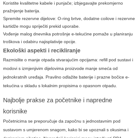
Koristite kvalitetne kabele i punjače; izbjegavajte prekomjerno
pražnjenje baterija.
Spremite rezervne dijelove: O-ring brtve, dodatne coilove i rezervne
kartidže mogu spriječiti prekid uporabe.
Vođenje malog dnevnika potrošnje e-tekućine pomaže u planiranju
troškova i odabiru najisplativije opcije.
Ekološki aspekti i recikliranje
Razmislite o manje otpada stvarajućim opcijama: refill pod sustavi i
modovi s izmjenjivim dijelovima proizvode manje smeća od
jednokratnih uređaja. Pravilno odlažite baterije i prazne bočice e-
tekućina u skladu s lokalnim propisima o opasnom otpadu.
Najbolje prakse za početnike i napredne
korisnike
Početnicima se preporučuje da započnu s jednostavnim pod
sustavom s umjerenom snagom, kako bi se upoznali s okusima i