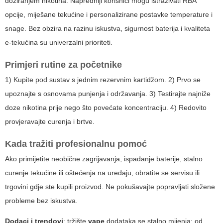
doziranjem nikotina. Napredniji korisnici mogu istraživati RBA
opcije, miješane tekućine i personalizirane postavke temperature i
snage. Bez obzira na razinu iskustva, sigurnost baterija i kvaliteta
e-tekućina su univerzalni prioriteti.
Primjeri rutine za početnike
1) Kupite pod sustav s jednim rezervnim kartidžom. 2) Prvo se
upoznajte s osnovama punjenja i održavanja. 3) Testirajte najniže
doze nikotina prije nego što povećate koncentraciju. 4) Redovito
provjeravajte curenja i brtve.
Kada tražiti profesionalnu pomoć
Ako primijetite neobične zagrijavanja, ispadanje baterije, stalno
curenje tekućine ili oštećenja na uređaju, obratite se servisu ili
trgovini gdje ste kupili proizvod. Ne pokušavajte popravljati složene
probleme bez iskustva.
Dodaci i trendovi
: tržište
vape
dodataka se stalno mijenja; od