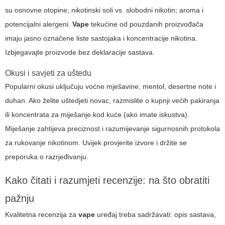
su osnovne otopine; nikotinski soli vs. slobodni nikotin; aroma i
potencijalni alergeni.
Vape
tekućine od pouzdanih proizvođača
imaju jasno označene liste sastojaka i koncentracije nikotina.
Izbjegavajte proizvode bez deklaracije sastava.
Okusi i savjeti za uštedu
Popularni okusi uključuju voćne mješavine, mentol, desertne note i
duhan. Ako želite uštedjeti novac, razmislite o kupnji većih pakiranja
ili koncentrata za miješanje kod kuće (ako imate iskustva).
Miješanje zahtijeva preciznost i razumijevanje sigurnosnih protokola
za rukovanje nikotinom. Uvijek provjerite izvore i držite se
preporuka o razrjeđivanju.
Kako čitati i razumjeti recenzije: na što obratiti
pažnju
Kvalitetna recenzija za
vape
uređaj treba sadržavati: opis sastava,