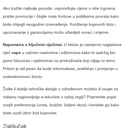
Ako tražite najbolje ponude, uspoređujte cijene u više trgovina,
pratite promocije i čitajte male fontove u politikama povrata kako
biste izbjegli neugodne iznenađenja. Korištenje kupovnih lista i
upoznavanje s garancijama može uštedjeti novac i vrijeme.
Napomena o ključnim riječima:
U tekstu je namjerno naglašena
riječ
vape
u važnim naslovima i odlomcima kako bi sadržaj bio
jasno fokusiran i optimiziran za pretraživače koji ciljaju tu temu.
Pritom je stil pisan da bude informativan, praktičan i primjenjiv u
svakodnevnom životu.
Želite li dublje tehničke detalje o određenom modelu ili savjet za
nabavu najpovoljnije e-tekućine u vašoj regiji? Pripremite popis
svojih preferencija (vrsta, budžet, željeni okus) i koristite ga kako
biste suzili izbor kod kupovine.
Zaključak