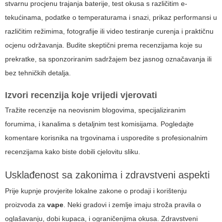
stvarnu procjenu trajanja baterije, test okusa s različitim e-
tekućinama, podatke o temperaturama i snazi, prikaz performansi u
različitim režimima, fotografije ili video testiranje curenja i praktičnu
ocjenu održavanja. Budite skeptični prema recenzijama koje su
prekratke, sa sponzoriranim sadržajem bez jasnog označavanja ili
bez tehničkih detalja.
Izvori recenzija koje vrijedi vjerovati
Tražite recenzije na neovisnim blogovima, specijaliziranim
forumima, i kanalima s detaljnim test komisijama. Pogledajte
komentare korisnika na trgovinama i usporedite s profesionalnim
recenzijama kako biste dobili cjelovitu sliku.
Usklađenost sa zakonima i zdravstveni aspekti
Prije kupnje provjerite lokalne zakone o prodaji i korištenju
proizvoda za
vape
. Neki gradovi i zemlje imaju stroža pravila o
oglašavanju, dobi kupaca, i ograničenjima okusa. Zdravstveni