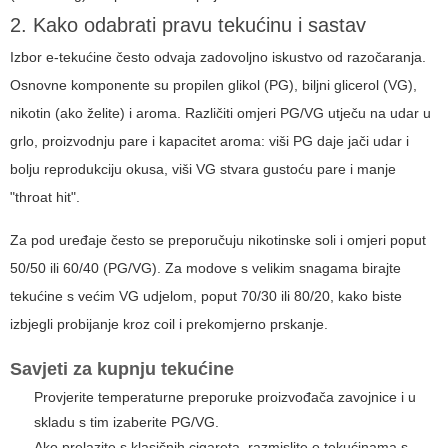
2. Kako odabrati pravu tekućinu i sastav
Izbor e-tekućine često odvaja zadovoljno iskustvo od razočaranja.
Osnovne komponente su propilen glikol (PG), biljni glicerol (VG),
nikotin (ako želite) i aroma. Različiti omjeri PG/VG utječu na udar u
grlo, proizvodnju pare i kapacitet aroma: viši PG daje jači udar i
bolju reprodukciju okusa, viši VG stvara gustoću pare i manje
"throat hit".
Za pod uređaje često se preporučuju nikotinske soli i omjeri poput
50/50 ili 60/40 (PG/VG). Za modove s velikim snagama birajte
tekućine s većim VG udjelom, poput 70/30 ili 80/20, kako biste
izbjegli probijanje kroz coil i prekomjerno prskanje.
Savjeti za kupnju tekućine
Provjerite temperaturne preporuke proizvođača zavojnice i u
skladu s tim izaberite PG/VG.
Ako prelazite s klasičnih cigareta, razmislite o tekućinama s