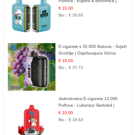
Puffova - Kupina & Borovnica |
Šumska Voćna Mješavina
€ 15.00
Bio：
€ 30.65
E-cigarete s 35.000 šlukova - Svježi
Groždje | Osježavajuća Voćna
Aroma
€ 18.00
Bio：
€ 37.72
Jednokratna E-cigareta 12.000
Puffova - Lubenica Sladoled |
Ljetna Desertna Aroma
€ 10.00
Bio：
€ 18.63