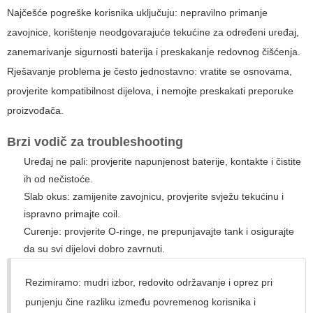
Najčešće pogreške korisnika uključuju: nepravilno primanje
zavojnice, korištenje neodgovarajuće tekućine za određeni uređaj,
zanemarivanje sigurnosti baterija i preskakanje redovnog čišćenja.
Rješavanje problema je često jednostavno: vratite se osnovama,
provjerite kompatibilnost dijelova, i nemojte preskakati preporuke
proizvođača.
Brzi vodič za troubleshooting
Uređaj ne pali: provjerite napunjenost baterije, kontakte i čistite
ih od nečistoće.
Slab okus: zamijenite zavojnicu, provjerite svježu tekućinu i
ispravno primajte coil.
Curenje: provjerite O-ringe, ne prepunjavajte tank i osigurajte
da su svi dijelovi dobro zavrnuti.
Rezimiramo: mudri izbor, redovito održavanje i oprez pri
punjenju čine razliku između povremenog korisnika i