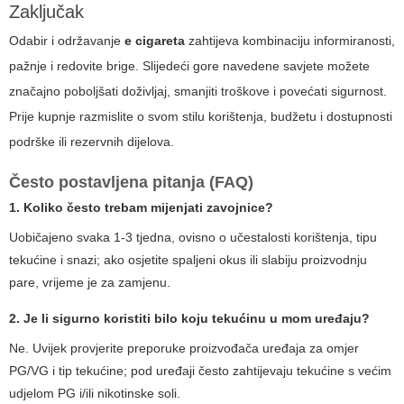
Zaključak
Odabir i održavanje
e cigareta
zahtijeva kombinaciju informiranosti,
pažnje i redovite brige. Slijedeći gore navedene savjete možete
značajno poboljšati doživljaj, smanjiti troškove i povećati sigurnost.
Prije kupnje razmislite o svom stilu korištenja, budžetu i dostupnosti
podrške ili rezervnih dijelova.
Često postavljena pitanja (FAQ)
1. Koliko često trebam mijenjati zavojnice?
Uobičajeno svaka 1-3 tjedna, ovisno o učestalosti korištenja, tipu
tekućine i snazi; ako osjetite spaljeni okus ili slabiju proizvodnju
pare, vrijeme je za zamjenu.
2. Je li sigurno koristiti bilo koju tekućinu u mom uređaju?
Ne. Uvijek provjerite preporuke proizvođača uređaja za omjer
PG/VG i tip tekućine; pod uređaji često zahtijevaju tekućine s većim
udjelom PG i/ili nikotinske soli.