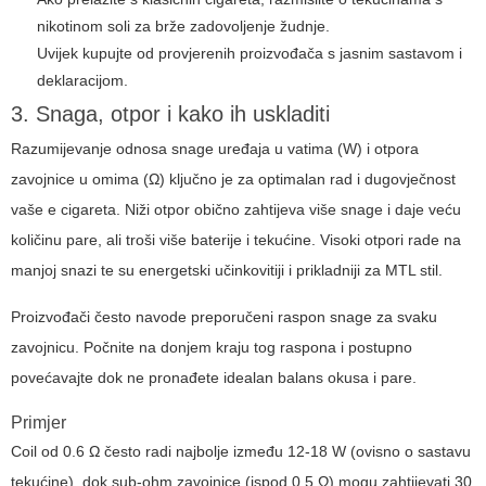
nikotinom soli za brže zadovoljenje žudnje.
Uvijek kupujte od provjerenih proizvođača s jasnim sastavom i
deklaracijom.
3. Snaga, otpor i kako ih uskladiti
Razumijevanje odnosa snage uređaja u vatima (W) i otpora
zavojnice u omima (Ω) ključno je za optimalan rad i dugovječnost
vaše
e cigareta
. Niži otpor obično zahtijeva više snage i daje veću
količinu pare, ali troši više baterije i tekućine. Visoki otpori rade na
manjoj snazi te su energetski učinkovitiji i prikladniji za MTL stil.
Proizvođači često navode preporučeni raspon snage za svaku
zavojnicu. Počnite na donjem kraju tog raspona i postupno
povećavajte dok ne pronađete idealan balans okusa i pare.
Primjer
Coil od 0.6 Ω često radi najbolje između 12-18 W (ovisno o sastavu
tekućine), dok sub-ohm zavojnice (ispod 0.5 Ω) mogu zahtijevati 30