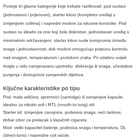
Postoje tri glavne kategorije koje trebate razlikovati: pod sustavi
(jednostavni i prijenosni), starter kitovi (kompletni uređaji s
izmjenjivim coilima) i napredni modovi za iskusne korisnike. Pod
sustavi su idealni za one koji žele diskretan, jednostavan uređaj s
minimalnim održavanjem; starter kitovi nude kompromis između
snage i jednostavnosti, dok modovi omogućuju potpunu kontrolu
nad snagom, temperaturom i protokom zraka. Pri odabiru uvijek
imajte u vidu namjeravanu upotrebu: diskrecija ili snaga, učestalost
punjenja i dostupnost zamjenskih dijelova.
Ključne karakteristike po tipu
Pod: mala veličina, spremnici (cartridge) ili zamjenjive kapsule,
idealno za nikotin soli i MTL (mouth-to-lung) stil.
Starter kit: izmjenjive zavojnice, podesiva snaga, veći tankovi,
dobar izbor za prelazak s klasičnih cigareta.
Mod: veliki kapacitet baterije, podesiva snaga i temperatura, DL
(direct-lung) i napredne coil opcije.