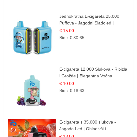
Jednokratna E-cigareta 25.000
Puffova - Jagodni Sladoled |
Kremasta Slatka Okus
€ 15.00
Bio：
€ 30.65
E-cigareta 12.000 Šlukova - Ribizla
i Grožđe | Elegantna Voćna
Kombinacija
€ 10.00
Bio：
€ 18.63
E-cigareta s 35.000 šlukova -
Jagoda Led | Ohladivši i
Osježavajući Okus
€ 18.00