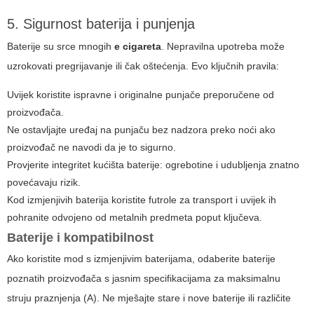
5. Sigurnost baterija i punjenja
Baterije su srce mnogih
e cigareta
. Nepravilna upotreba može
uzrokovati pregrijavanje ili čak oštećenja. Evo ključnih pravila:
Uvijek koristite ispravne i originalne punjače preporučene od
proizvođača.
Ne ostavljajte uređaj na punjaču bez nadzora preko noći ako
proizvođač ne navodi da je to sigurno.
Provjerite integritet kućišta baterije: ogrebotine i udubljenja znatno
povećavaju rizik.
Kod izmjenjivih baterija koristite futrole za transport i uvijek ih
pohranite odvojeno od metalnih predmeta poput ključeva.
Baterije i kompatibilnost
Ako koristite mod s izmjenjivim baterijama, odaberite baterije
poznatih proizvođača s jasnim specifikacijama za maksimalnu
struju praznjenja (A). Ne mješajte stare i nove baterije ili različite