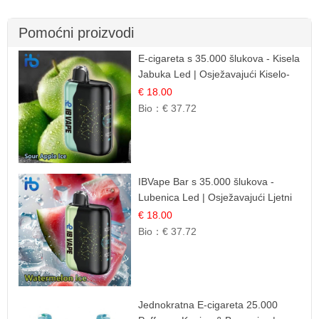
Pomoćni proizvodi
E-cigareta s 35.000 šlukova - Kisela
Jabuka Led | Osježavajući Kiselo-
Slatki Okus
€ 18.00
Bio：
€ 37.72
IBVape Bar s 35.000 šlukova -
Lubenica Led | Osježavajući Ljetni
Okus
€ 18.00
Bio：
€ 37.72
Jednokratna E-cigareta 25.000