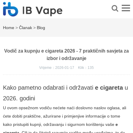
Home
>
Članak
>
Blog
Vodič za kupnju e cigareta 2026 - 7 praktičnih savjeta za
izbor i održavanje
Vrijeme：2026-01-17
Klik：
135
Kako pametno odabrati i održavati
e cigareta
u
2026. godini
U ovom opsežnom vodiču nećete naći doslovno naslov oglasa, ali
ćete dobiti praktične, ažurirane i primjenjive informacije o tome
kako pristupiti kupnji, održavanju i sigurnom korištenju vaše
e
cigareta
. Cilj je da čitatelj razumije razlike među uređajima, te da