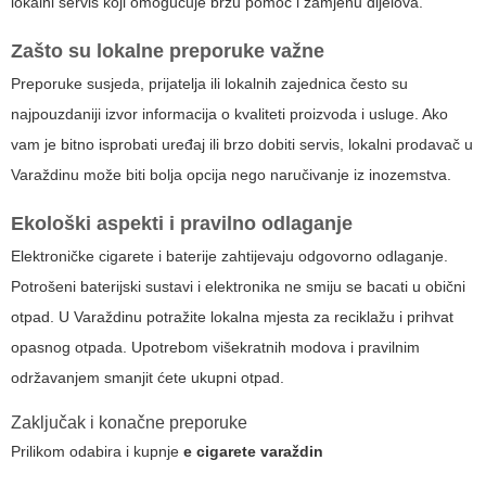
lokalni servis koji omogućuje brzu pomoć i zamjenu dijelova.
Zašto su lokalne preporuke važne
Preporuke susjeda, prijatelja ili lokalnih zajednica često su
najpouzdaniji izvor informacija o kvaliteti proizvoda i usluge. Ako
vam je bitno isprobati uređaj ili brzo dobiti servis, lokalni prodavač u
Varaždinu može biti bolja opcija nego naručivanje iz inozemstva.
Ekološki aspekti i pravilno odlaganje
Elektroničke cigarete i baterije zahtijevaju odgovorno odlaganje.
Potrošeni baterijski sustavi i elektronika ne smiju se bacati u obični
otpad. U Varaždinu potražite lokalna mjesta za reciklažu i prihvat
opasnog otpada. Upotrebom višekratnih modova i pravilnim
održavanjem smanjit ćete ukupni otpad.
Zaključak i konačne preporuke
Prilikom odabira i kupnje
e cigarete varaždin