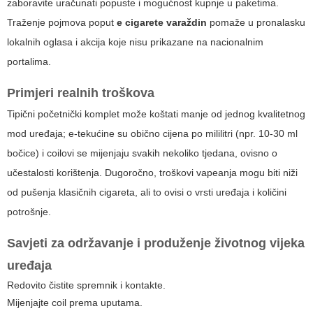
zaboravite uračunati popuste i mogućnost kupnje u paketima.
Traženje pojmova poput
e cigarete varaždin
pomaže u pronalasku
lokalnih oglasa i akcija koje nisu prikazane na nacionalnim
portalima.
Primjeri realnih troškova
Tipični početnički komplet može koštati manje od jednog kvalitetnog
mod uređaja; e-tekućine su obično cijena po mililitri (npr. 10-30 ml
bočice) i coilovi se mijenjaju svakih nekoliko tjedana, ovisno o
učestalosti korištenja. Dugoročno, troškovi vapeanja mogu biti niži
od pušenja klasičnih cigareta, ali to ovisi o vrsti uređaja i količini
potrošnje.
Savjeti za održavanje i produženje životnog vijeka
uređaja
Redovito čistite spremnik i kontakte.
Mijenjajte coil prema uputama.