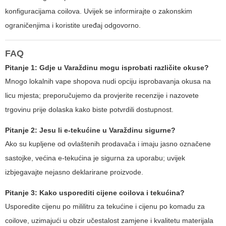
konfiguracijama coilova. Uvijek se informirajte o zakonskim
ograničenjima i koristite uređaj odgovorno.
FAQ
Pitanje 1: Gdje u Varaždinu mogu isprobati različite okuse?
Mnogo lokalnih vape shopova nudi opciju isprobavanja okusa na
licu mjesta; preporučujemo da provjerite recenzije i nazovete
trgovinu prije dolaska kako biste potvrdili dostupnost.
Pitanje 2: Jesu li e-tekućine u Varaždinu sigurne?
Ako su kupljene od ovlaštenih prodavača i imaju jasno označene
sastojke, većina e-tekućina je sigurna za uporabu; uvijek
izbjegavajte nejasno deklarirane proizvode.
Pitanje 3: Kako usporediti cijene coilova i tekućina?
Usporedite cijenu po mililitru za tekućine i cijenu po komadu za
coilove, uzimajući u obzir učestalost zamjene i kvalitetu materijala