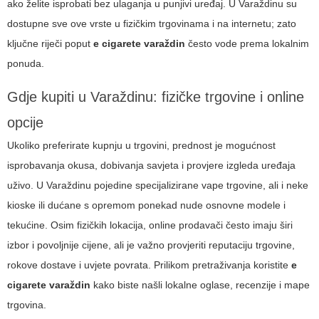
ako želite isprobati bez ulaganja u punjivi uređaj. U Varaždinu su
dostupne sve ove vrste u fizičkim trgovinama i na internetu; zato
ključne riječi poput
e cigarete varaždin
često vode prema lokalnim
ponuda.
Gdje kupiti u Varaždinu: fizičke trgovine i online
opcije
Ukoliko preferirate kupnju u trgovini, prednost je mogućnost
isprobavanja okusa, dobivanja savjeta i provjere izgleda uređaja
uživo. U Varaždinu pojedine specijalizirane vape trgovine, ali i neke
kioske ili dućane s opremom ponekad nude osnovne modele i
tekućine. Osim fizičkih lokacija, online prodavači često imaju širi
izbor i povoljnije cijene, ali je važno provjeriti reputaciju trgovine,
rokove dostave i uvjete povrata. Prilikom pretraživanja koristite
e
cigarete varaždin
kako biste našli lokalne oglase, recenzije i mape
trgovina.