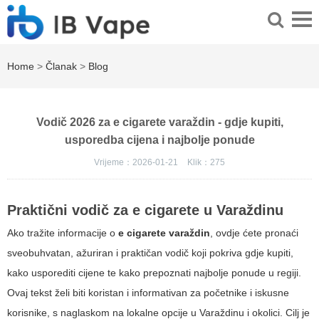
Home
>
Članak
>
Blog
Vodič 2026 za e cigarete varaždin - gdje kupiti,
usporedba cijena i najbolje ponude
Vrijeme：2026-01-21
Klik：
275
Praktični vodič za e cigarete u Varaždinu
Ako tražite informacije o
e cigarete varaždin
, ovdje ćete pronaći
sveobuhvatan, ažuriran i praktičan vodič koji pokriva gdje kupiti,
kako usporediti cijene te kako prepoznati najbolje ponude u regiji.
Ovaj tekst želi biti koristan i informativan za početnike i iskusne
korisnike, s naglaskom na lokalne opcije u Varaždinu i okolici. Cilj je