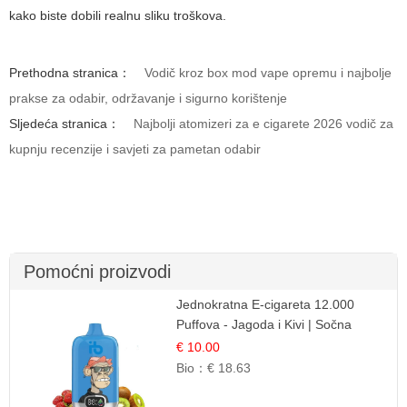
kako biste dobili realnu sliku troškova.
Prethodna stranica：
Vodič kroz box mod vape opremu i najbolje
prakse za odabir, održavanje i sigurno korištenje
Sljedeća stranica：
Najbolji atomizeri za e cigarete 2026 vodič za
kupnju recenzije i savjeti za pametan odabir
Pomoćni proizvodi
Jednokratna E-cigareta 12.000
Puffova - Jagoda i Kivi | Sočna
Voćna Kombinacija
€ 10.00
Bio：
€ 18.63