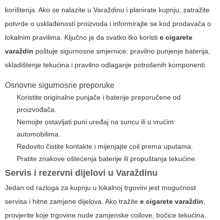
korištenja. Ako se nalazite u Varaždinu i planirate kupnju, zatražite
potvrde o usklađenosti proizvoda i informirajte se kod prodavača o
lokalnim pravilima. Ključno je da svatko tko koristi
e cigarete
varaždin
poštuje sigurnosne smjernice: pravilno punjenje baterija,
skladištenje tekućina i pravilno odlaganje potrošenih komponenti.
Osnovne sigurnosne preporuke
Koristite originalne punjače i baterije preporučene od
proizvođača.
Nemojte ostavljati puni uređaj na suncu ili u vrućim
automobilima.
Redovito čistite kontakte i mijenjajte coil prema uputama.
Pratite znakove oštećenja baterije ili propuštanja tekućine.
Servis i rezervni dijelovi u Varaždinu
Jedan od razloga za kupnju u lokalnoj trgovini jest mogućnost
servisa i hitne zamjene dijelova. Ako tražite
e cigarete varaždin
,
provjerite koje trgovine nude zamjenske coilove, bočice tekućina,