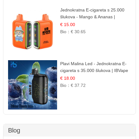
Jednokratna E-cigareta s 25.000
šlukova - Mango & Ananas |
Egzotična Voćna Mješavina
€ 15.00
Bio：
€ 30.65
Plavi Malina Led - Jednokratna E-
cigareta s 35.000 šlukova | IBVape
€ 18.00
Bio：
€ 37.72
Blog