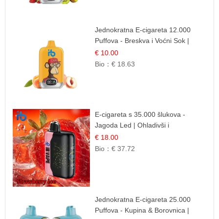
Jednokratna E-cigareta 12.000
Puffova - Breskva i Voćni Sok |
Osježavajuća Voćna Mješavina
€ 10.00
Bio：
€ 18.63
E-cigareta s 35.000 šlukova -
Jagoda Led | Ohladivši i
Osježavajući Okus
€ 18.00
Bio：
€ 37.72
Jednokratna E-cigareta 25.000
Puffova - Kupina & Borovnica |