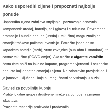
Kako usporediti cijene i prepoznati najbolje
ponude
Usporedba cijena zahtijeva strpljenje i poznavanje osnovnih
komponenti: uređaj, baterija, coil (glava) i e-tekućina. Povremene
promocije i bundle ponude (uređaj + tekućina) mogu značajno
smanjiti troškove početne investicije. Potražite jasne opise
kapaciteta baterije (mAh), vrste zavojnice (sub-ohm ili standard), te
sastav tekućine (PG/VG omjer). Ako tražite
e cigarete varaždin
često ćete naići na lokalne kupone, programe vjernosti ili sezonske
popuste koji dodatno smanjuju cijenu. Ne zaboravite provjeriti da li
je jamstvo uključeno i koje su mogućnosti servisiranja u blizini.
Savjeti za povoljniju kupnju
Pratite lokalne grupe i društvene mreže za ponude i razmjenu
iskustava.
Provjerite recenzije proizvoda i prodavača.