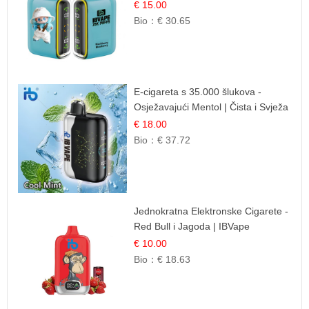
Šumska Voćna Mješavina
€ 15.00
Bio：
€ 30.65
E-cigareta s 35.000 šlukova -
Osježavajući Mentol | Čista i Svježa
Okus
€ 18.00
Bio：
€ 37.72
Jednokratna Elektronske Cigarete -
Red Bull i Jagoda | IBVape
€ 10.00
Bio：
€ 18.63