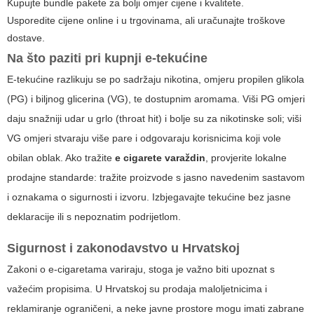
Kupujte bundle pakete za bolji omjer cijene i kvalitete.
Usporedite cijene online i u trgovinama, ali uračunajte troškove
dostave.
Na što paziti pri kupnji e-tekućine
E-tekućine razlikuju se po sadržaju nikotina, omjeru propilen glikola
(PG) i biljnog glicerina (VG), te dostupnim aromama. Viši PG omjeri
daju snažniji udar u grlo (throat hit) i bolje su za nikotinske soli; viši
VG omjeri stvaraju više pare i odgovaraju korisnicima koji vole
obilan oblak. Ako tražite
e cigarete varaždin
, provjerite lokalne
prodajne standarde: tražite proizvode s jasno navedenim sastavom
i oznakama o sigurnosti i izvoru. Izbjegavajte tekućine bez jasne
deklaracije ili s nepoznatim podrijetlom.
Sigurnost i zakonodavstvo u Hrvatskoj
Zakoni o e-cigaretama variraju, stoga je važno biti upoznat s
važećim propisima. U Hrvatskoj su prodaja maloljetnicima i
reklamiranje ograničeni, a neke javne prostore mogu imati zabrane