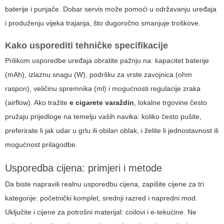
baterije i punjače. Dobar servis može pomoći u održavanju uređaja
i produženju vijeka trajanja, što dugoročno smanjuje troškove.
Kako usporediti tehničke specifikacije
Prilikom usporedbe uređaja obratite pažnju na: kapacitet baterije
(mAh), izlaznu snagu (W), podršku za vrste zavojnica (ohm
raspon), veličinu spremnika (ml) i mogućnosti regulacije zraka
(airflow). Ako tražite
e cigarete varaždin
, lokalne trgovine često
pružaju prijedloge na temelju vaših navika: koliko često pušite,
preferirate li jak udar u grlu ili obilan oblak, i želite li jednostavnost ili
mogućnost prilagodbe.
Usporedba cijena: primjeri i metode
Da biste napravili realnu usporedbu cijena, zapišite cijene za tri
kategorije: početnički komplet, srednji razred i napredni mod.
Uključite i cijene za potrošni materijal: coilovi i e-tekućine. Ne