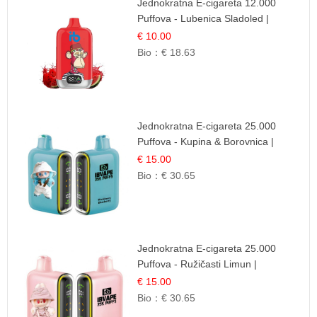
Jednokratna E-cigareta 12.000
Puffova - Lubenica Sladoled |
Ljetna Desertna Aroma
€ 10.00
Bio：
€ 18.63
Jednokratna E-cigareta 25.000
Puffova - Kupina & Borovnica |
Šumska Voćna Mješavina
€ 15.00
Bio：
€ 30.65
Jednokratna E-cigareta 25.000
Puffova - Ružičasti Limun |
Osježavajuća Citrusna Aroma
€ 15.00
Bio：
€ 30.65