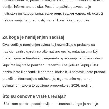
donijeli informiranu odluku. Posebna pažnja posvećena je
najtraženijim kategorijama:
vape pens
i
vapor vapes
, uključujući
njihove varijante, prednosti, mane i korisničke preporuke.
Za koga je namijenjen sadržaj
Ovaj vodič je namijenjen svima koji razmišljaju o prelasku sa
tradicionalnih cigareta na alternativne opcije, entuzijastima koji
prate najnovije trendove u segmentu isparavanja te potencijalnim
kupcima koji traže pouzdanu recenziju i savjete za kupnju. Bez
obzira jeste li početnik ili napredni korisnik, u nastavku ćete pronaći
praktične informacije o održavanju, sigurnosnim mjerama,
optimalnom izboru te uvažene preporuke za 2026. godinu.
Što su osnovne vrste uređaja?
U širokom spektru postoje dvije dominantne kategorije na koje