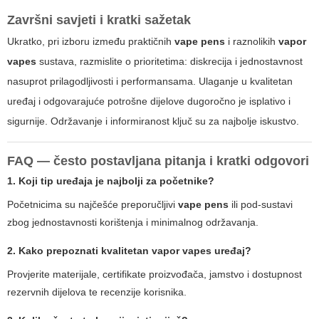
Završni savjeti i kratki sažetak
Ukratko, pri izboru između praktičnih
vape pens
i raznolikih
vapor
vapes
sustava, razmislite o prioritetima: diskrecija i jednostavnost
nasuprot prilagodljivosti i performansama. Ulaganje u kvalitetan
uređaj i odgovarajuće potrošne dijelove dugoročno je isplativo i
sigurnije. Održavanje i informiranost ključ su za najbolje iskustvo.
FAQ — često postavljana pitanja i kratki odgovori
1. Koji tip uređaja je najbolji za početnike?
Početnicima su najčešće preporučljivi
vape pens
ili pod-sustavi
zbog jednostavnosti korištenja i minimalnog održavanja.
2. Kako prepoznati kvalitetan
vapor vapes
uređaj?
Provjerite materijale, certifikate proizvođača, jamstvo i dostupnost
rezervnih dijelova te recenzije korisnika.