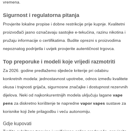
vremena.
Sigurnost i regulatorna pitanja
Provjerite lokalne propise i dobne restrikcije prije kupnje. Kvalitetni
proizvođači jasno označavaju sastojke e-tekućina, razinu nikotina i
pružaju informacije o certifikatima. Budite oprezni s proizvodima
nepoznatog podrijetla i uvijek provjerite autentičnost trgovca.
Top preporuke i modeli koje vrijedi razmotriti
Za 2026. godine predlažemo sljedeće kriterije pri odabiru
konkretnih modela: jednostavnost upotrebe, odnos između kvalitete
okusa i trajnosti grijača, sigurnosne značajke i dostupnost rezervnih
dijelova. Neki od najkonkurentnijih modela uključuju lagane
vape
pens
za diskretno korištenje te napredne
vapor vapes
sustave za
korisnike koji žele prilagodbu i veću autonomiju.
Gdje kupovati