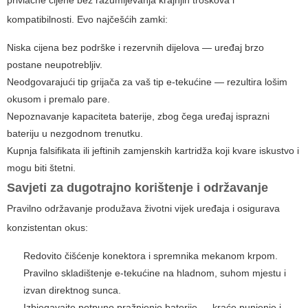
privlačne cijene bez razumijevanja krajnjih troškova i
kompatibilnosti. Evo najčešćih zamki:
Niska cijena bez podrške i rezervnih dijelova — uređaj brzo
postane neupotrebljiv.
Neodgovarajući tip grijača za vaš tip e-tekućine — rezultira lošim
okusom i premalo pare.
Nepoznavanje kapaciteta baterije, zbog čega uređaj isprazni
bateriju u nezgodnom trenutku.
Kupnja falsifikata ili jeftinih zamjenskih kartridža koji kvare iskustvo i
mogu biti štetni.
Savjeti za dugotrajno korištenje i održavanje
Pravilno održavanje produžava životni vijek uređaja i osigurava
konzistentan okus:
Redovito čišćenje konektora i spremnika mekanom krpom.
Pravilno skladištenje e-tekućine na hladnom, suhom mjestu i
izvan direktnog sunca.
Izbjegavajte potpuno pražnjenje baterije — kraće punjenje i