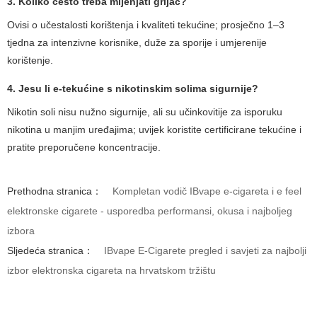
3. Koliko često treba mijenjati grijač?
Ovisi o učestalosti korištenja i kvaliteti tekućine; prosječno 1–3
tjedna za intenzivne korisnike, duže za sporije i umjerenije
korištenje.
4. Jesu li e-tekućine s nikotinskim solima sigurnije?
Nikotin soli nisu nužno sigurnije, ali su učinkovitije za isporuku
nikotina u manjim uređajima; uvijek koristite certificirane tekućine i
pratite preporučene koncentracije.
Prethodna stranica：
Kompletan vodič IBvape e-cigareta i e feel
elektronske cigarete - usporedba performansi, okusa i najboljeg
izbora
Sljedeća stranica：
IBvape E-Cigarete pregled i savjeti za najbolji
izbor elektronska cigareta na hrvatskom tržištu