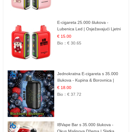
E-cigareta 25.000 šlukova -
Lubenica Led | Osježavajući Ljetni
Okus
€ 15.00
Bio：
€ 30.65
Jednokratna E-cigareta s 35.000
šlukova - Kupina & Borovnica |
Intenzivna Mješavina Šumskog
€ 18.00
Voća
Bio：
€ 37.72
IBVape Bar s 35.000 šlukova -
Okus Malinova Džema | Slatka