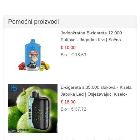
Pomoćni proizvodi
Jednokratna E-cigareta 12.000
Puffova - Jagoda i Kivi | Sočna
Voćna Kombinacija
€ 10.00
Bio：
€ 18.63
E-cigareta s 35.000 šlukova - Kisela
Jabuka Led | Osježavajući Kiselo-
Slatki Okus
€ 18.00
Bio：
€ 37.72