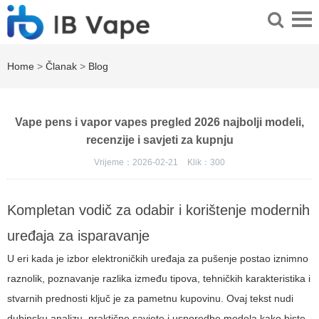
Home
>
Članak
>
Blog
Vape pens i vapor vapes pregled 2026 najbolji modeli,
recenzije i savjeti za kupnju
Vrijeme：2026-02-21
Klik：
300
Kompletan vodič za odabir i korištenje modernih
uređaja za isparavanje
U eri kada je izbor elektroničkih uređaja za pušenje postao iznimno
raznolik, poznavanje razlika između tipova, tehničkih karakteristika i
stvarnih prednosti ključ je za pametnu kupovinu. Ovaj tekst nudi
dubinsku analizu, praktične savjete i usporedbe modela kako biste