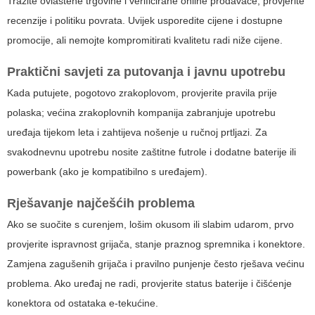
Tražite ovlaštene trgovine i verificirane online prodavače, provjerite
recenzije i politiku povrata. Uvijek usporedite cijene i dostupne
promocije, ali nemojte kompromitirati kvalitetu radi niže cijene.
Praktični savjeti za putovanja i javnu upotrebu
Kada putujete, pogotovo zrakoplovom, provjerite pravila prije
polaska; većina zrakoplovnih kompanija zabranjuje upotrebu
uređaja tijekom leta i zahtijeva nošenje u ručnoj prtljazi. Za
svakodnevnu upotrebu nosite zaštitne futrole i dodatne baterije ili
powerbank (ako je kompatibilno s uređajem).
Rješavanje najčešćih problema
Ako se suočite s curenjem, lošim okusom ili slabim udarom, prvo
provjerite ispravnost grijača, stanje praznog spremnika i konektore.
Zamjena zagušenih grijača i pravilno punjenje često rješava većinu
problema. Ako uređaj ne radi, provjerite status baterije i čišćenje
konektora od ostataka e-tekućine.