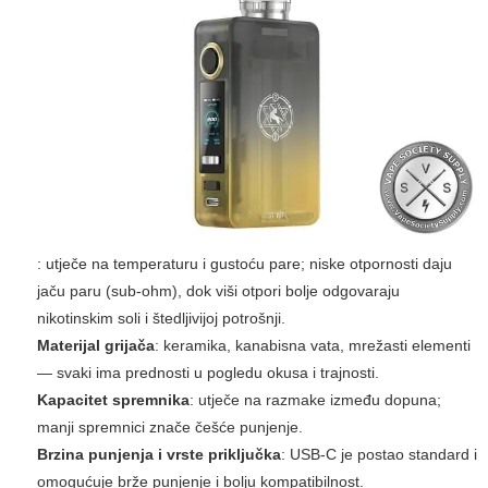
: utječe na temperaturu i gustoću pare; niske otpornosti daju
jaču paru (sub-ohm), dok viši otpori bolje odgovaraju
nikotinskim soli i štedljivijoj potrošnji.
Materijal grijača
: keramika, kanabisna vata, mrežasti elementi
— svaki ima prednosti u pogledu okusa i trajnosti.
Kapacitet spremnika
: utječe na razmake između dopuna;
manji spremnici znače češće punjenje.
Brzina punjenja i vrste priključka
: USB-C je postao standard i
omogućuje brže punjenje i bolju kompatibilnost.