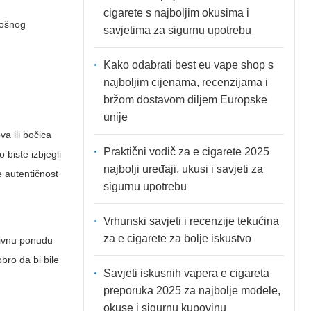
cigarete s najboljim okusima i
rošnog
savjetima za sigurnu upotrebu
Kako odabrati best eu vape shop s
najboljim cijenama, recenzijama i
bržom dostavom diljem Europske
unije
a ili bočica
Praktični vodič za e cigarete 2025
 biste izbjegli
najbolji uređaji, ukusi i savjeti za
e autentičnost
sigurnu upotrebu
Vrhunski savjeti i recenzije tekućina
za e cigarete za bolje iskustvo
tivnu ponudu
bro da bi bile
Savjeti iskusnih vapera e cigareta
preporuka 2025 za najbolje modele,
okuse i sigurnu kupovinu