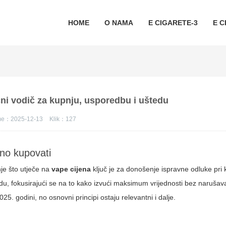
HOME
O NAMA
E CIGARETE-3
E C
čni vodič za kupnju, usporedbu i uštedu
eme：2025-12-13
Klik：
127
no kupovati
je što utječe na
vape cijena
ključ je za donošenje ispravne odluke pri 
du, fokusirajući se na to kako izvući maksimum vrijednosti bez narušavanj
25. godini, no osnovni principi ostaju relevantni i dalje.