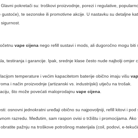
. Glavni pokretači su: troškovi proizvodnje, porezi i regulative, popular
gustoće), te sezonske ili promotivne akcije. U nastavku su detaljne kat
 sigurnost.
 početnu
vape cijena
nego refill sustavi i mods, ali dugoročno mogu biti 
 testiranja i garancije. Ipak, srednje klase često nude najbolji omjer c
lacijom temperature i većim kapacitetom baterije obično imaju višu
vap
ma i način proizvodnje (artizanski vs. industrijski) utječu na trošak.
laciju, što može povećati maloprodajnu
vape cijena
.
i: osnovni jednokratni uređaji obično su najpovoljniji, refill kitovi i pod
ovnom razredu. Međutim, sam raspon ovisi o tržištu i promocijama. Ako tr
 obratite pažnju na troškove potrošnog materijala (coil, podovi, e-tekući