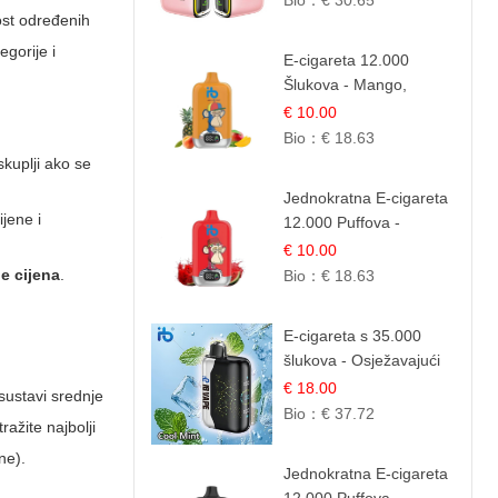
Bio：
€ 30.65
nost određenih
Aroma
egorije i
E-cigareta 12.000
Šlukova - Mango,
Ananas, Breskva |
€ 10.00
Tropska Voćna
Bio：
€ 18.63
Mješavina
skuplji ako se
Jednokratna E-cigareta
ijene i
12.000 Puffova -
Lubenica Sladoled |
€ 10.00
Ljetna Desertna Aroma
e cijena
.
Bio：
€ 18.63
E-cigareta s 35.000
šlukova - Osježavajući
Mentol | Čista i Svježa
€ 18.00
 sustavi srednje
Okus
Bio：
€ 37.72
ažite najbolji
ne).
Jednokratna E-cigareta