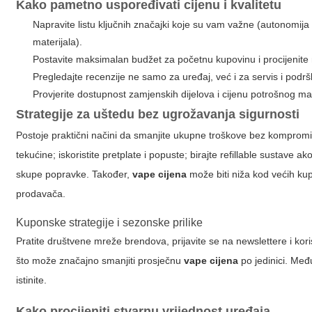
Kako pametno uspoređivati cijenu i kvalitetu
Napravite listu ključnih značajki koje su vam važne (autonomija
materijala).
Postavite maksimalan budžet za početnu kupovinu i procijenite m
Pregledajte recenzije ne samo za uređaj, već i za servis i podr
Provjerite dostupnost zamjenskih dijelova i cijenu potrošnog mat
Strategije za uštedu bez ugrožavanja sigurnosti
Postoje praktični načini da smanjite ukupne troškove bez kompromisa
tekućine; iskoristite pretplate i popuste; birajte refillable sustave a
skupe popravke. Također,
vape cijena
može biti niža kod većih kupo
prodavača.
Kuponske strategije i sezonske prilike
Pratite društvene mreže brendova, prijavite se na newslettere i 
što može značajno smanjiti prosječnu
vape cijena
po jedinici. Međ
istinite.
Kako procijeniti stvarnu vrijednost uređaja