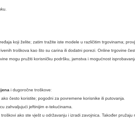
uku.
eđaja koji želite; zatim tražite iste modele u različitim trgovinama; provj
ivenih troškova kao što su carina ili dodatni porezi. Online trgovine če
rgovine mogu pružiti korisničku podršku, jamstva i mogućnost isprobavan
ijena
i dugoročne troškove:
vi ako često koristite; pogodni za povremene korisnike ili putovanja.
u zahvaljujući jeftinijim e-tekućinama.
 troškovi ako ste vješt u održavanju i izradi zavojnica. Također pružaju 