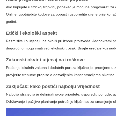
Ako kupujete u fizičkoj trgovini, ponekad je moguće pregovarati za d
Online, upotrijebite kodove za popust i usporedite cijene prije k
godini.
Etički i ekološki aspekt
Razmislite i o utjecaju na okoliš pri izboru proizvoda. Jednokratni p
dugoročno mogu imati veći ekološki trošak. Birajte uređaje koji nude 
Zakonski okvir i utjecaj na troškove
Praćenje lokalnih zakona i dodatnih poreza ključno je: promjene 
provjerite trenutne propise o dozvoljenim koncentracijama nikotina
Zaključak: kako postići najbolju vrijednost
Najbolja strategija je definirati svoje prioritete, usporediti ponude
Održavanje i pažljivo planiranje potrošnje ključni su za smanjenje