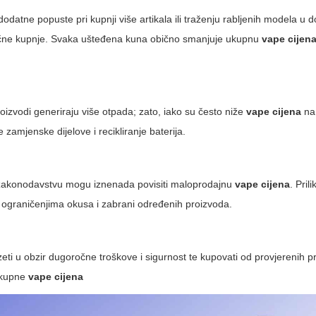
odatne popuste pri kupnji više artikala ili traženju rabljenih modela u 
onačne kupnje. Svaka ušteđena kuna obično smanjuje ukupnu
vape cijen
roizvodi generiraju više otpada; zato, iako su često niže
vape cijena
na 
zamjenske dijelove i recikliranje baterija.
u zakonodavstvu mogu iznenada povisiti maloprodajnu
vape cijena
. Pri
, ograničenjima okusa i zabrani određenih proizvoda.
, uzeti u obzir dugoročne troškove i sigurnost te kupovati od provjerenih 
 ukupne
vape cijena