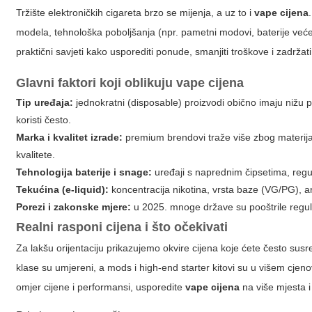
Tržište elektroničkih cigareta brzo se mijenja, a uz to i
vape cijena
modela, tehnološka poboljšanja (npr. pametni modovi, baterije veće 
praktični savjeti kako usporediti ponude, smanjiti troškove i zadržati
Glavni faktori koji oblikuju
vape cijena
Tip uređaja:
jednokratni (disposable) proizvodi obično imaju nižu
koristi često.
Marka i kvalitet izrade:
premium brendovi traže više zbog materijala,
kvalitete.
Tehnologija baterije i snage:
uređaji s naprednim čipsetima, regu
Tekućina (e-liquid):
koncentracija nikotina, vrsta baze (VG/PG), aro
Porezi i zakonske mjere:
u 2025. mnoge države su pooštrile regu
Realni rasponi cijena i što očekivati
Za lakšu orijentaciju prikazujemo okvire cijena koje ćete često susrest
klase su umjereni, a mods i high-end starter kitovi su u višem cjen
omjer cijene i performansi, usporedite
vape cijena
na više mjesta i