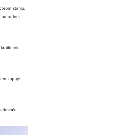
dobrom stanju.
a
po radnoj
kratki rok,
likom kupnje
prodavača.