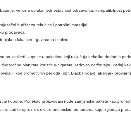
 baterije, veličina oblaka, jednostavnost održavanja, kompatibilnost pot
jesečni budžet za tekućine i potrošni materijal.
šku prodavača.
erijala u lokalnim trgovinama i online.
 na kvaliteti: kupujte u paketima koji uključuju nekoliko dodatnih podov
ko dugoročno planirate koristiti e-cigarete; redovito održavajte uređaj kako
vina ili kod promotivnih perioda (npr. Black Friday), ali uvijek provjerit
koristite kupone. Ponekad proizvođači nude zamjenske pakete kao promo
utim, budite oprezni s ekstremno niskim ponudama koje izgledaju predo