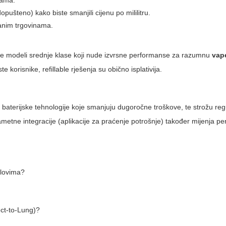
tama.
ušteno) kako biste smanjili cijenu po mililitru.
iranim trgovinama.
ostoje modeli srednje klase koji nude izvrsne performanse za razumnu
vap
te korisnike, refillable rješenja su obično isplativija.
baterijske tehnologije koje smanjuju dugoročne troškove, te strožu regu
 pametne integracije (aplikacije za praćenje potrošnje) također mijenja pe
elovima?
ect-to-Lung)?