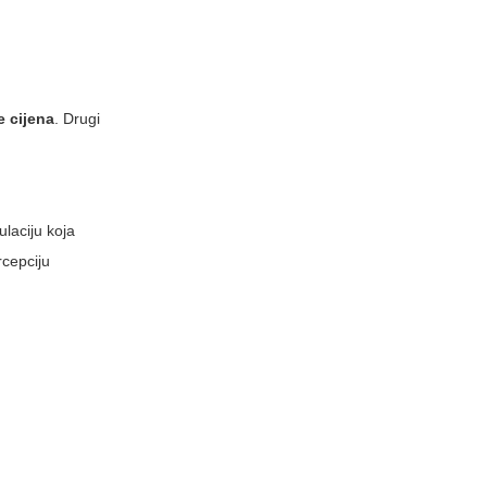
e cijena
. Drugi
laciju koja
rcepciju