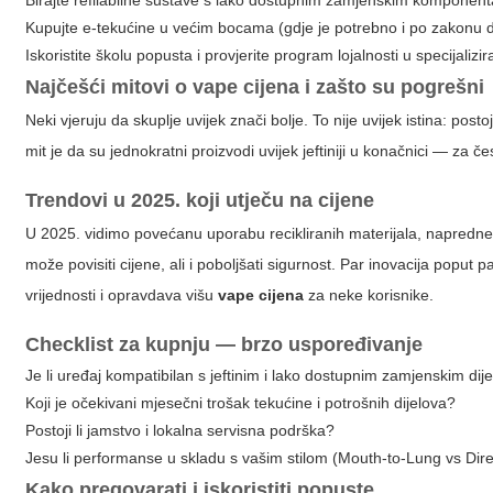
Birajte refilabilne sustave s lako dostupnim zamjenskim komponen
Kupujte e-tekućine u većim bocama (gdje je potrebno i po zakonu dop
Iskoristite školu popusta i provjerite program lojalnosti u specijaliz
Najčešći mitovi o
vape cijena
i zašto su pogrešni
Neki vjeruju da skuplje uvijek znači bolje. To nije uvijek istina: p
mit je da su jednokratni proizvodi uvijek jeftiniji u konačnici — za čes
Trendovi u 2025. koji utječu na cijene
U 2025. vidimo povećanu uporabu recikliranih materijala, napredne 
može povisiti cijene, ali i poboljšati sigurnost. Par inovacija poput
vrijednosti i opravdava višu
vape cijena
za neke korisnike.
Checklist za kupnju — brzo uspoređivanje
Je li uređaj kompatibilan s jeftinim i lako dostupnim zamjenskim dij
Koji je očekivani mjesečni trošak tekućine i potrošnih dijelova?
Postoji li jamstvo i lokalna servisna podrška?
Jesu li performanse u skladu s vašim stilom (Mouth-to-Lung vs Dir
Kako pregovarati i iskoristiti popuste