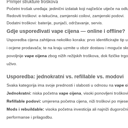
Primjer strukture troškova
Početni trošak uređaja: jedinični izdatak koji najčešće utječe na odl
Redoviti troškovi: e-tekućina, zamjenski coilovi, zamjenski podovi.
Dodatni troškovi: baterije, punjači, održavanje, servis.
Gdje uspoređivati
vape cijena
— online i offline?
Usporedba cijena zahtijeva nekoliko koraka: prvo identificirajte tip ur
i ocjene prodavača; te na kraju uzmite u obzir dostavu i moguće skr
povoljnije
vape cijena
zbog nižih režijskih troškova, dok fizičke t
uživo.
Usporedba: jednokratni vs. refillable vs. modovi
Svaka kategorija ima svoje prednosti i slabosti u odnosu na
vape c
Jednokratni:
niska početna
vape cijena
, visoki ponovljeni troško
Refillable podovi:
umjerena početna cijena, niži troškovi po mjesec
Mods i rebuildable:
visoka početna investicija ali najniži dugoročni
performanse i prilagodbu.