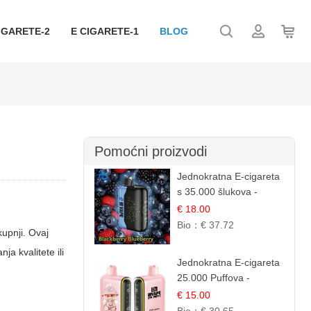
IGARETE-2
E CIGARETE-1
BLOG
Pomoćni proizvodi
Jednokratna E-cigareta
s 35.000 šlukova -
Kupina & Borovnica |
€ 18.00
Intenzivna Mješavina
Bio：
€ 37.72
kupnji. Ovaj
Šumskog Voća
a kvalitete ili
Jednokratna E-cigareta
25.000 Puffova -
Ružičasti Limun |
€ 15.00
Osježavajuća Citrusna