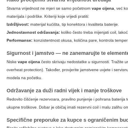
Stvarna vrijednost ne mjeri se samo početnom
vape cijena
, već k
materijala i podrške. Kriteriji koje vrijedi pratiti:
Izdržljivost:
materijal kućišta, tip konektora i kvaliteta baterije.
Jednostavnost održavanja:
koliko često treba mijenjati coil, lako
Performanse:
konzistentnost okusa, količina pare, kontrola temper
Sigurnost i jamstvo — ne zanemarujte te element
Niske
vape cijena
često skrivaju nedostatke u sigurnosti. Tražite ure
overheat protection). Također, provjerite jamstvene uvjete i servis
modela na početku.
Održavanje za duži radni vijek i manje troškove
Redovito čišćenje rezervoara, pravilno punjenje i pohrana baterija
ukupne troškove. Dobar je običaj imati rezervni coil i malu zalihu o
Specifične preporuke za kupce s ograničenim b