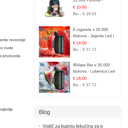
12.000 Puffova -
Ananas i Kokos
€ 10.00
Sladoled | Tropski
Bio：
€ 18.63
Desert
E-cigareta s 35.000
šlukova - Jagoda Led |
erite recenzije
Ohladivši i Osježavajući
€ 18.00
sto nude
Okus
Bio：
€ 37.72
ja proizvoda
IBVape Bar s 35.000
šlukova - Lubenica Led
| Osježavajući Ljetni
€ 18.00
Okus
Bio：
€ 37.72
najbolje
Blog
Vodič za kupnju tekućina za e