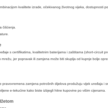
ombinacijom kvalitete izrade, očekivanog životnog vijeka, dostupnosti p
ća čišćenja.
ature.
e
đaje s certifikatima, kvalitetnim baterijama i zaštitama (short-circuit pr
nu mrežu, jer popravak ili zamjena može biti skuplja od kupnje bolje opr
 te pravovremena zamjena potrošnih dijelova produžuju vijek uređaja i 
miljene e-tekućine kako biste izbjegli hitne kupovine po višim cijenama.
udžetom