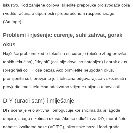
iskustvo. Kod zamjene coilova, slijedite preporuke proizvođača coila
i vodite računa o otpornosti i preporučenom rasponu snage
(Wattage).
Problemi i rješenja: curenje, suhi zahvat, gorak
okus
Najčešći problemi kod e-tekućina su curenje (obično zbog previše
tankih tekućina), "dry hit" (coil nije dovoljno natopljen) i gorak okus
(pregorjeli coil ili loša baza). Ako primijetite neugodan okus,
promijenite coil, provjerite je li tekućina odgovarajuće viskoznosti i
provjerite ima li tekućina adekvatno vrijeme upijanja u novi coil.
DIY (uradi sam) i miješanje
DIY scena je vrlo aktivna i omogućuje korisnicima da prilagode
omjere, snagu nikotina i okuse. Ako se odlučite za DIY, morat ćete
nabaviti kvalitetne baze (VG/PG), nikotinske baze i food-grade