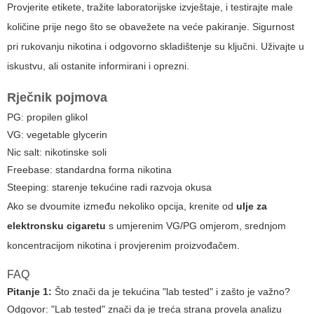
Provjerite etikete, tražite laboratorijske izvještaje, i testirajte male
količine prije nego što se obavežete na veće pakiranje. Sigurnost
pri rukovanju nikotina i odgovorno skladištenje su ključni. Uživajte u
iskustvu, ali ostanite informirani i oprezni.
Rječnik pojmova
PG: propilen glikol
VG: vegetable glycerin
Nic salt: nikotinske soli
Freebase: standardna forma nikotina
Steeping: starenje tekućine radi razvoja okusa
Ako se dvoumite između nekoliko opcija, krenite od
ulje za
elektronsku cigaretu
s umjerenim VG/PG omjerom, srednjom
koncentracijom nikotina i provjerenim proizvođačem.
FAQ
Pitanje 1:
Što znači da je tekućina "lab tested" i zašto je važno?
Odgovor:
"Lab tested" znači da je treća strana provela analizu