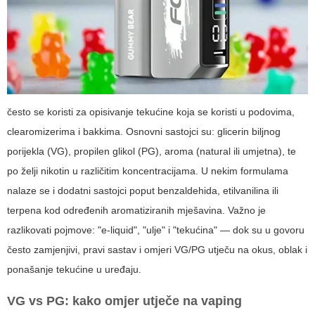
često se koristi za opisivanje tekućine koja se koristi u podovima,
clearomizerima i bakkima. Osnovni sastojci su: glicerin biljnog
porijekla (VG), propilen glikol (PG), aroma (natural ili umjetna), te
po želji nikotin u različitim koncentracijama. U nekim formulama
nalaze se i dodatni sastojci poput benzaldehida, etilvanilina ili
terpena kod određenih aromatiziranih mješavina. Važno je
razlikovati pojmove: "e-liquid", "ulje" i "tekućina" — dok su u govoru
često zamjenjivi, pravi sastav i omjeri VG/PG utječu na okus, oblak i
ponašanje tekućine u uređaju.
VG vs PG: kako omjer utječe na vaping