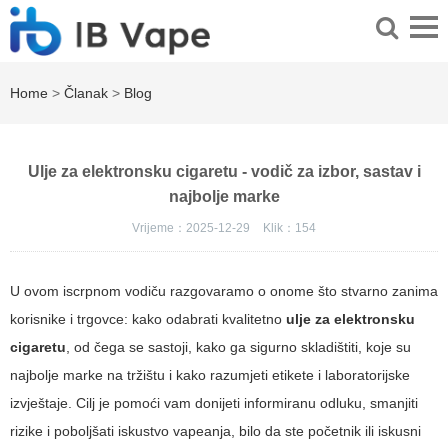
Home
>
Članak
>
Blog
Ulje za elektronsku cigaretu - vodič za izbor, sastav i
najbolje marke
Vrijeme：2025-12-29
Klik：
154
U ovom iscrpnom vodiču razgovaramo o onome što stvarno zanima
korisnike i trgovce: kako odabrati kvalitetno
ulje za elektronsku
cigaretu
, od čega se sastoji, kako ga sigurno skladištiti, koje su
najbolje marke na tržištu i kako razumjeti etikete i laboratorijske
izvještaje. Cilj je pomoći vam donijeti informiranu odluku, smanjiti
rizike i poboljšati iskustvo vapeanja, bilo da ste početnik ili iskusni