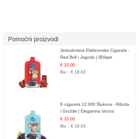
Pomoćni proizvodi
Jednokratna Elektronske Cigarete -
Red Bull i Jagoda | IBVape
€ 10.00
Bio：
€ 18.63
E-cigareta 12.000 Šlukova - Ribizla
i Grožđe | Elegantna Voćna
Kombinacija
€ 10.00
Bio：
€ 18.63