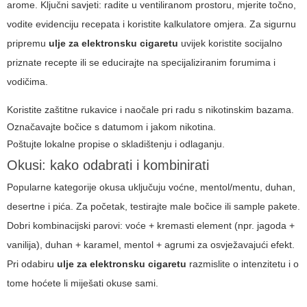
arome. Ključni savjeti: radite u ventiliranom prostoru, mjerite točno,
vodite evidenciju recepata i koristite kalkulatore omjera. Za sigurnu
pripremu
ulje za elektronsku cigaretu
uvijek koristite socijalno
priznate recepte ili se educirajte na specijaliziranim forumima i
vodičima.
Koristite zaštitne rukavice i naočale pri radu s nikotinskim bazama.
Označavajte bočice s datumom i jakom nikotina.
Poštujte lokalne propise o skladištenju i odlaganju.
Okusi: kako odabrati i kombinirati
Popularne kategorije okusa uključuju voćne, mentol/mentu, duhan,
desertne i pića. Za početak, testirajte male bočice ili sample pakete.
Dobri kombinacijski parovi: voće + kremasti element (npr. jagoda +
vanilija), duhan + karamel, mentol + agrumi za osvježavajući efekt.
Pri odabiru
ulje za elektronsku cigaretu
razmislite o intenzitetu i o
tome hoćete li miješati okuse sami.