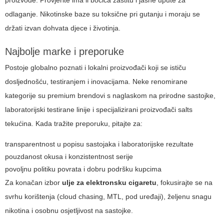
proizvode. Provjerite ima li bočica zaštitu i jasne upute za
odlaganje. Nikotinske baze su toksične pri gutanju i moraju se
držati izvan dohvata djece i životinja.
Najbolje marke i preporuke
Postoje globalno poznati i lokalni proizvođači koji se ističu
dosljednošću, testiranjem i inovacijama. Neke renomirane
kategorije su premium brendovi s naglaskom na prirodne sastojke,
laboratorijski testirane linije i specijalizirani proizvođači salts
tekućina. Kada tražite preporuku, pitajte za:
transparentnost u popisu sastojaka i laboratorijske rezultate
pouzdanost okusa i konzistentnost serije
povoljnu politiku povrata i dobru podršku kupcima
Za konačan izbor
ulje za elektronsku cigaretu
, fokusirajte se na
svrhu korištenja (cloud chasing, MTL, pod uređaji), željenu snagu
nikotina i osobnu osjetljivost na sastojke.