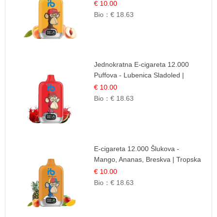
Osježavajuća Voćna Mješavina
€ 10.00
Bio：
€ 18.63
Jednokratna E-cigareta 12.000
Puffova - Lubenica Sladoled |
Ljetna Desertna Aroma
€ 10.00
Bio：
€ 18.63
E-cigareta 12.000 Šlukova -
Mango, Ananas, Breskva | Tropska
Voćna Mješavina
€ 10.00
Bio：
€ 18.63