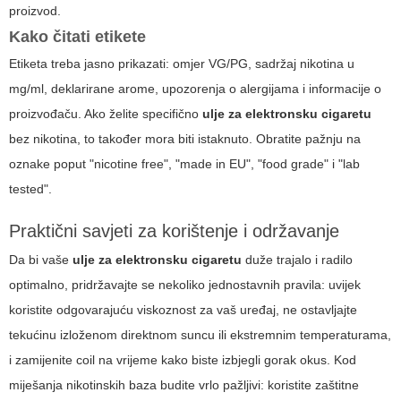
proizvod.
Kako čitati etikete
Etiketa treba jasno prikazati: omjer VG/PG, sadržaj nikotina u
mg/ml, deklarirane arome, upozorenja o alergijama i informacije o
proizvođaču. Ako želite specifično
ulje za elektronsku cigaretu
bez nikotina, to također mora biti istaknuto. Obratite pažnju na
oznake poput "nicotine free", "made in EU", "food grade" i "lab
tested".
Praktični savjeti za korištenje i održavanje
Da bi vaše
ulje za elektronsku cigaretu
duže trajalo i radilo
optimalno, pridržavajte se nekoliko jednostavnih pravila: uvijek
koristite odgovarajuću viskoznost za vaš uređaj, ne ostavljajte
tekućinu izloženom direktnom suncu ili ekstremnim temperaturama,
i zamijenite coil na vrijeme kako biste izbjegli gorak okus. Kod
miješanja nikotinskih baza budite vrlo pažljivi: koristite zaštitne