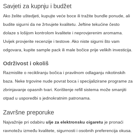
Savjeti za kupnju i budžet
Ako želite uštedjeti, kupujte veće boce ili tražite bundle ponude, ali
budite sigurni da ne žrtvujete kvalitetu. Jeftine tekućine često
dolaze s lošijom kontrolom kvalitete i neprovjerenim aromama.
Uvijek provjerite recenzije i testove. Ako niste sigurni što vam
odgovara, kupite sample pack ili male bočice prije velikih investicija.
Održivost i okoliš
Razmislite o recikliranju bočica i pravilnom odlaganju nikotinskih
baza. Neke trgovine nude povrat boca i specijalizirane programe za
zbrinjavanje opasnih tvari. Korištenje refill sistema može smanjiti
otpad u usporedbi s jednokratnim patronama.
Završne preporuke
Najvažnije pri odabiru
ulje za elektronsku cigaretu
je pronaći
ravnotežu između kvalitete, sigurnosti i osobnih preferencija okusa.