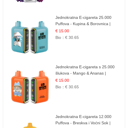
Jednokratna E-cigareta 25.000
Puffova - Kupina & Borovnica |
Šumska Voćna Mješavina
€ 15.00
Bio：
€ 30.65
Jednokratna E-cigareta s 25.000
šlukova - Mango & Ananas |
Egzotična Voćna Mješavina
€ 15.00
Bio：
€ 30.65
Jednokratna E-cigareta 12.000
Puffova - Breskva i Voćni Sok |