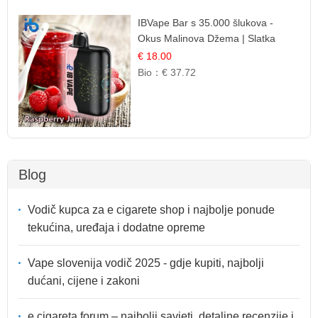
IBVape Bar s 35.000 šlukova -
Okus Malinova Džema | Slatka
Voćna Aroma
€ 18.00
Bio：
€ 37.72
Blog
Vodič kupca za e cigarete shop i najbolje ponude
tekućina, uređaja i dodatne opreme
Vape slovenija vodič 2025 - gdje kupiti, najbolji
dućani, cijene i zakoni
e cigareta forum – najbolji savjeti, detaljne recenzije i