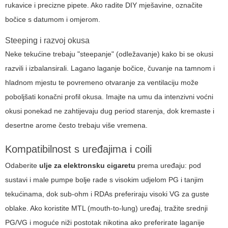
rukavice i precizne pipete. Ako radite DIY mješavine, označite
bočice s datumom i omjerom.
Steeping i razvoj okusa
Neke tekućine trebaju "steepanje" (odležavanje) kako bi se okusi
razvili i izbalansirali. Lagano laganje bočice, čuvanje na tamnom i
hladnom mjestu te povremeno otvaranje za ventilaciju može
poboljšati konačni profil okusa. Imajte na umu da intenzivni voćni
okusi ponekad ne zahtijevaju dug period starenja, dok kremaste i
desertne arome često trebaju više vremena.
Kompatibilnost s uređajima i coili
Odaberite
ulje za elektronsku cigaretu
prema uređaju: pod
sustavi i male pumpe bolje rade s visokim udjelom PG i tanjim
tekućinama, dok sub-ohm i RDAs preferiraju visoki VG za guste
oblake. Ako koristite MTL (mouth-to-lung) uređaj, tražite srednji
PG/VG i moguće niži postotak nikotina ako preferirate laganije