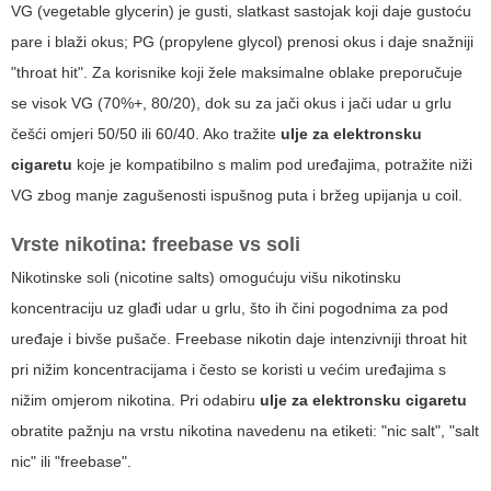
VG (vegetable glycerin) je gusti, slatkast sastojak koji daje gustoću
pare i blaži okus; PG (propylene glycol) prenosi okus i daje snažniji
"throat hit". Za korisnike koji žele maksimalne oblake preporučuje
se visok VG (70%+, 80/20), dok su za jači okus i jači udar u grlu
češći omjeri 50/50 ili 60/40. Ako tražite
ulje za elektronsku
cigaretu
koje je kompatibilno s malim pod uređajima, potražite niži
VG zbog manje zagušenosti ispušnog puta i bržeg upijanja u coil.
Vrste nikotina: freebase vs soli
Nikotinske soli (nicotine salts) omogućuju višu nikotinsku
koncentraciju uz glađi udar u grlu, što ih čini pogodnima za pod
uređaje i bivše pušače. Freebase nikotin daje intenzivniji throat hit
pri nižim koncentracijama i često se koristi u većim uređajima s
nižim omjerom nikotina. Pri odabiru
ulje za elektronsku cigaretu
obratite pažnju na vrstu nikotina navedenu na etiketi: "nic salt", "salt
nic" ili "freebase".