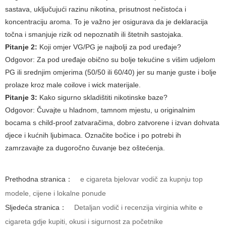
sastava, uključujući razinu nikotina, prisutnost nečistoća i
koncentraciju aroma. To je važno jer osigurava da je deklaracija
točna i smanjuje rizik od nepoznatih ili štetnih sastojaka.
Pitanje 2:
Koji omjer VG/PG je najbolji za pod uređaje?
Odgovor:
Za pod uređaje obično su bolje tekućine s višim udjelom
PG ili srednjim omjerima (50/50 ili 60/40) jer su manje guste i bolje
prolaze kroz male coilove i wick materijale.
Pitanje 3:
Kako sigurno skladištiti nikotinske baze?
Odgovor:
Čuvajte u hladnom, tamnom mjestu, u originalnim
bocama s child-proof zatvaračima, dobro zatvorene i izvan dohvata
djece i kućnih ljubimaca. Označite bočice i po potrebi ih
zamrzavajte za dugoročno čuvanje bez oštećenja.
Prethodna stranica：
e cigareta bjelovar vodič za kupnju top
modele, cijene i lokalne ponude
Sljedeća stranica：
Detaljan vodič i recenzija virginia white e
cigareta gdje kupiti, okusi i sigurnost za početnike