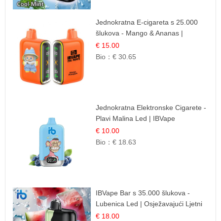
Jednokratna E-cigareta s 25.000
šlukova - Mango & Ananas |
Egzotična Voćna Mješavina
€ 15.00
Bio：
€ 30.65
Jednokratna Elektronske Cigarete -
Plavi Malina Led | IBVape
€ 10.00
Bio：
€ 18.63
IBVape Bar s 35.000 šlukova -
Lubenica Led | Osježavajući Ljetni
Okus
€ 18.00