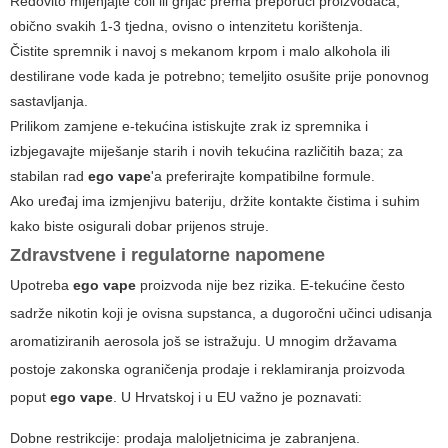
Redovito mijenjajte coil ili grijač prema preporuci proizvođača,
obično svakih 1-3 tjedna, ovisno o intenzitetu korištenja.
Čistite spremnik i navoj s mekanom krpom i malo alkohola ili
destilirane vode kada je potrebno; temeljito osušite prije ponovnog
sastavljanja.
Prilikom zamjene e-tekućina istiskujte zrak iz spremnika i
izbjegavajte miješanje starih i novih tekućina različitih baza; za
stabilan rad
ego vape
'a preferirajte kompatibilne formule.
Ako uređaj ima izmjenjivu bateriju, držite kontakte čistima i suhim
kako biste osigurali dobar prijenos struje.
Zdravstvene i regulatorne napomene
Upotreba
ego vape
proizvoda nije bez rizika. E-tekućine često
sadrže nikotin koji je ovisna supstanca, a dugoročni učinci udisanja
aromatiziranih aerosola još se istražuju. U mnogim državama
postoje zakonska ograničenja prodaje i reklamiranja proizvoda
poput
ego vape
. U Hrvatskoj i u EU važno je poznavati:
Dobne restrikcije: prodaja maloljetnicima je zabranjena.