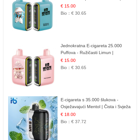
Šumska Voćna Mješavina
€ 15.00
Bio：
€ 30.65
Jednokratna E-cigareta 25.000
Puffova - Ružičasti Limun |
Osježavajuća Citrusna Aroma
€ 15.00
Bio：
€ 30.65
E-cigareta s 35.000 šlukova -
Osježavajući Mentol | Čista i Svježa
Okus
€ 18.00
Bio：
€ 37.72