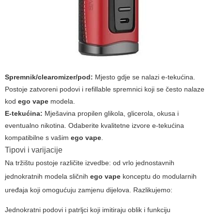
Spremnik/clearomizer/pod:
Mjesto gdje se nalazi e-tekućina.
Postoje zatvoreni podovi i refillable spremnici koji se često nalaze
kod
ego vape
modela.
E-tekućina:
Mješavina propilen glikola, glicerola, okusa i
eventualno nikotina. Odaberite kvalitetne izvore e-tekućina
kompatibilne s vašim
ego vape
.
Tipovi i varijacije
Na tržištu postoje različite izvedbe: od vrlo jednostavnih
jednokratnih modela sličnih
ego vape
konceptu do modularnih
uređaja koji omogućuju zamjenu dijelova. Razlikujemo:
Jednokratni podovi i patrljci koji imitiraju oblik i funkciju