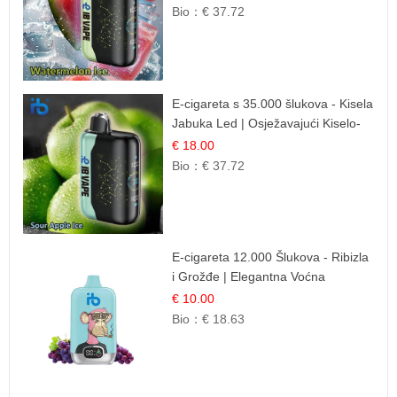
Bio：
€ 37.72
E-cigareta s 35.000 šlukova - Kisela
Jabuka Led | Osježavajući Kiselo-
Slatki Okus
€ 18.00
Bio：
€ 37.72
E-cigareta 12.000 Šlukova - Ribizla
i Grožđe | Elegantna Voćna
Kombinacija
€ 10.00
Bio：
€ 18.63