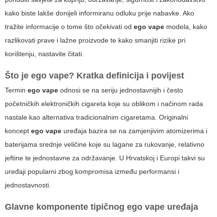
kako biste lakše donijeli informiranu odluku prije nabavke. Ako
tražite informacije o tome što očekivati od
ego vape
modela, kako
razlikovati prave i lažne proizvode te kako smanjiti rizike pri
korištenju, nastavite čitati.
Što je
ego vape
? Kratka definicija i povijest
Termin
ego vape
odnosi se na seriju jednostavnijih i često
početničkih elektroničkih cigareta koje su oblikom i načinom rada
nastale kao alternativa tradicionalnim cigaretama. Originalni
koncept
ego vape
uređaja bazira se na zamjenjivim atomizerima i
baterijama srednje veličine koje su lagane za rukovanje, relativno
jeftine te jednostavne za održavanje. U Hrvatskoj i Europi takvi su
uređaji popularni zbog kompromisa između performansi i
jednostavnosti.
Glavne komponente tipičnog
ego vape
uređaja