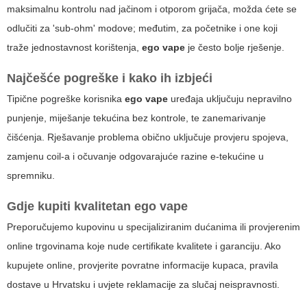
maksimalnu kontrolu nad jačinom i otporom grijača, možda ćete se
odlučiti za 'sub-ohm' modove; međutim, za početnike i one koji
traže jednostavnost korištenja,
ego vape
je često bolje rješenje.
Najčešće pogreške i kako ih izbjeći
Tipične pogreške korisnika
ego vape
uređaja uključuju nepravilno
punjenje, miješanje tekućina bez kontrole, te zanemarivanje
čišćenja. Rješavanje problema obično uključuje provjeru spojeva,
zamjenu coil-a i očuvanje odgovarajuće razine e-tekućine u
spremniku.
Gdje kupiti kvalitetan
ego vape
Preporučujemo kupovinu u specijaliziranim dućanima ili provjerenim
online trgovinama koje nude certifikate kvalitete i garanciju. Ako
kupujete online, provjerite povratne informacije kupaca, pravila
dostave u Hrvatsku i uvjete reklamacije za slučaj neispravnosti.