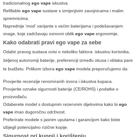
tradicionalnog
ego vape
iskustva.
Refillable
ego vape
sustave s izmjenjivim zavojnicama i malim
spremnicima.
Naprednije 'mod' varijante s većim baterijama i podešavanjem
snage, koje zadržavaju osnovni oblik
ego vape
ergonomije.
Kako odabrati pravi
ego vape
za sebe
Odabir pravog sustava ovisi o nekoliko faktora: iskustvu korisnika,
željenoj autonomiji baterije, preferenciji između okusa i oblaka pare
te budžetu. Prilikom izbora
ego vape
modela preporučujemo da:
Provjerite recenzije renomiranih izvora i iskustva kupaca.
Provjerite oznake sigurnosti baterije (CE/ROHS) i podatke o
proizvođaču.
Odaberete model s dostupnim rezervnim dijelovima kako bi
ego
vape
imao dugoročnu održivost.
Preferirate modele s jasnim uputama i garancijom kako biste
izbjegli potencijalno rizične kopije.
Sigurnost pri kupnji i korištenju