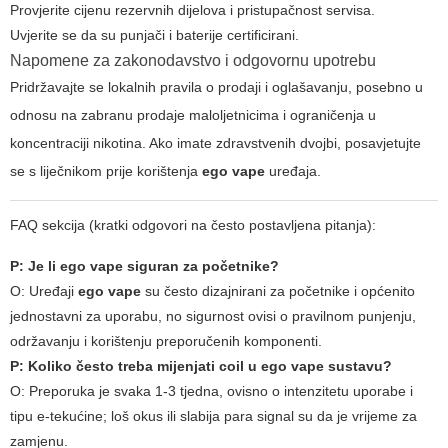
Provjerite cijenu rezervnih dijelova i pristupačnost servisa.
Uvjerite se da su punjači i baterije certificirani.
Napomene za zakonodavstvo i odgovornu upotrebu
Pridržavajte se lokalnih pravila o prodaji i oglašavanju, posebno u
odnosu na zabranu prodaje maloljetnicima i ograničenja u
koncentraciji nikotina. Ako imate zdravstvenih dvojbi, posavjetujte
se s liječnikom prije korištenja
ego vape
uređaja.
FAQ sekcija (kratki odgovori na često postavljena pitanja):
P: Je li
ego vape
siguran za početnike?
O: Uređaji
ego vape
su često dizajnirani za početnike i općenito
jednostavni za uporabu, no sigurnost ovisi o pravilnom punjenju,
održavanju i korištenju preporučenih komponenti.
P: Koliko često treba mijenjati coil u
ego vape
sustavu?
O: Preporuka je svaka 1-3 tjedna, ovisno o intenzitetu uporabe i
tipu e-tekućine; loš okus ili slabija para signal su da je vrijeme za
zamjenu.