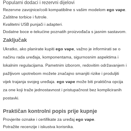
Popularni dodaci i rezervni dijelovi
Rezervne zavojnice/coili kompatibilne s vašim modelom
ego vape
.
Zaštitne torbice i futrole.
Kvalitetni USB punjači i adapteri.
Dodatne boce e-tekućine poznatih proizvođača s jasnim sastavom.
Zaključak
Ukratko, ako planirate kupiti
ego vape
, važno je informirati se o
načinu rada uređaja, komponentama, sigurnosnim aspektima i
lokalnim regulacijama. Pametnim izborom, redovitim održavanjem i
pažljivom upotrebom možete značajno smanjiti rizike i produljiti
vijek trajanja svojeg uređaja.
ego vape
može biti praktična opcija
za one koji traže jednostavnost i pristupačnost bez kompliciranih
postavki.
Praktičan kontrolni popis prije kupnje
Provjerite oznake i certifikate za uređaj
ego vape
.
Potražite recenzije i iskustva korisnika.