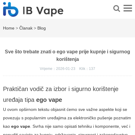
Home
>
Članak
>
Blog
Sve što trebate znati o ego vape prije kupnje i sigurnog
korištenja
Vrijeme：2026-01-23
Klik：
137
Praktičan vodič za izbor i sigurno korištenje
uređaja tipa
ego vape
U ovom opširnom tekstu objasnit ćemo sve važne aspekte koji se
povezuju s popularnim uređajima za elektroničko pušenje poznatim
kao
ego vape
. Svrha nije samo opisati tehniku i komponente, već i
ponuditi savjete za kupnju, održavanje, sigurnost i zakonodavstvo