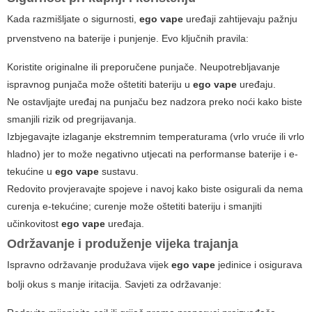
Kada razmišljate o sigurnosti,
ego vape
uređaji zahtijevaju pažnju
prvenstveno na baterije i punjenje. Evo ključnih pravila:
Koristite originalne ili preporučene punjače. Neupotrebljavanje
ispravnog punjača može oštetiti bateriju u
ego vape
uređaju.
Ne ostavljajte uređaj na punjaču bez nadzora preko noći kako biste
smanjili rizik od pregrijavanja.
Izbjegavajte izlaganje ekstremnim temperaturama (vrlo vruće ili vrlo
hladno) jer to može negativno utjecati na performanse baterije i e-
tekućine u
ego vape
sustavu.
Redovito provjeravajte spojeve i navoj kako biste osigurali da nema
curenja e-tekućine; curenje može oštetiti bateriju i smanjiti
učinkovitost
ego vape
uređaja.
Održavanje i produženje vijeka trajanja
Ispravno održavanje produžava vijek
ego vape
jedinice i osigurava
bolji okus s manje iritacija. Savjeti za održavanje: