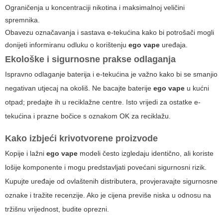
Ograničenja u koncentraciji nikotina i maksimalnoj veličini
spremnika.
Obavezu označavanja i sastava e-tekućina kako bi potrošači mogli
donijeti informiranu odluku o korištenju
ego vape
uređaja.
Ekološke i sigurnosne prakse odlaganja
Ispravno odlaganje baterija i e-tekućina je važno kako bi se smanjio
negativan utjecaj na okoliš. Ne bacajte baterije
ego vape
u kućni
otpad; predajte ih u reciklažne centre. Isto vrijedi za ostatke e-
tekućina i prazne bočice s oznakom OK za reciklažu.
Kako izbjeći krivotvorene proizvode
Kopije i lažni
ego vape
modeli često izgledaju identično, ali koriste
lošije komponente i mogu predstavljati povećani sigurnosni rizik.
Kupujte uređaje od ovlaštenih distributera, provjeravajte sigurnosne
oznake i tražite recenzije. Ako je cijena previše niska u odnosu na
tržišnu vrijednost, budite oprezni.