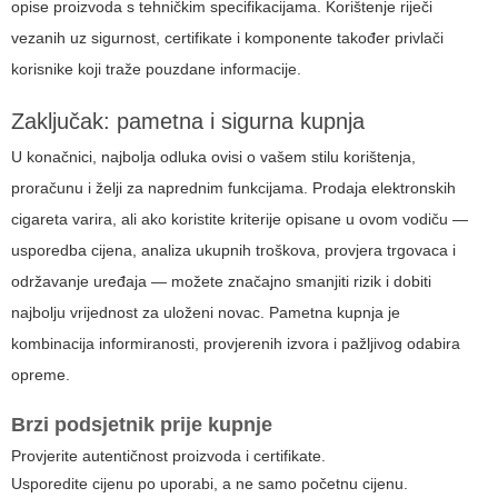
opise proizvoda s tehničkim specifikacijama. Korištenje riječi
vezanih uz sigurnost, certifikate i komponente također privlači
korisnike koji traže pouzdane informacije.
Zaključak: pametna i sigurna kupnja
U konačnici, najbolja odluka ovisi o vašem stilu korištenja,
proračunu i želji za naprednim funkcijama. Prodaja elektronskih
cigareta varira, ali ako koristite kriterije opisane u ovom vodiču —
usporedba cijena, analiza ukupnih troškova, provjera trgovaca i
održavanje uređaja — možete značajno smanjiti rizik i dobiti
najbolju vrijednost za uloženi novac. Pametna kupnja je
kombinacija informiranosti, provjerenih izvora i pažljivog odabira
opreme.
Brzi podsjetnik prije kupnje
Provjerite autentičnost proizvoda i certifikate.
Usporedite cijenu po uporabi, a ne samo početnu cijenu.