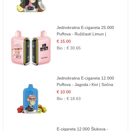
Jednokratna E-cigareta 25.000
Puffova - Ružičasti Limun |
Osježavajuća Citrusna Aroma
€ 15.00
Bio：
€ 30.65
Jednokratna E-cigareta 12.000
Puffova - Jagoda i Kivi | Sočna
Voćna Kombinacija
€ 10.00
Bio：
€ 18.63
E-cigareta 12.000 Šlukova -