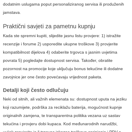
dodatnim uslugama poput personaliziranog servisa ili produženih
jamstava.
Praktični savjeti za pametnu kupnju
Kada ste spremni kupiti, slijedite jasnu listu provjere: 1) istražite
recenzije i forume 2) usporedite ukupne troškove 3) provjerite
kompatibilnost dijelova 4) odaberite trgovca s jasnim uvjetima
povrata 5) pogledajte dostupnost servisa. Također, obratite
pozornost na promocije koje uključuju bonus tekućine ili dodatne
zavojnice jer one često povećavaju vrijednost paketa.
Detalji koji često odlučuju
Neki od sitnih, ali važnih elemenata su: dostupnost uputa na jeziku
koji razumijete, podrška za reciklažu baterija, mogućnost kupnje
originalnih zamjena, te transparentna politika vezana uz sastav
tekućina i provjeru dobi kupaca. Kod međunarodnih narudžbi,
uvijek provjerite je li trgovac iskazao troškove carinjenja i PDV-a