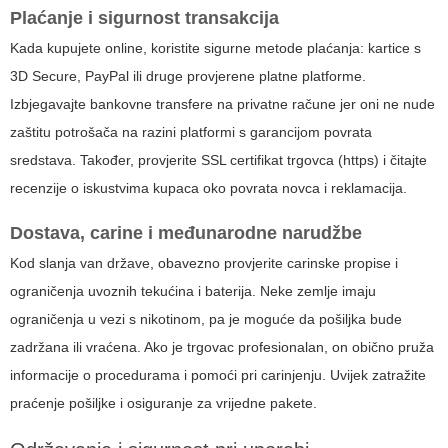
Plaćanje i sigurnost transakcija
Kada kupujete online, koristite sigurne metode plaćanja: kartice s
3D Secure, PayPal ili druge provjerene platne platforme.
Izbjegavajte bankovne transfere na privatne račune jer oni ne nude
zaštitu potrošača na razini platformi s garancijom povrata
sredstava. Također, provjerite SSL certifikat trgovca (https) i čitajte
recenzije o iskustvima kupaca oko povrata novca i reklamacija.
Dostava, carine i međunarodne narudžbe
Kod slanja van države, obavezno provjerite carinske propise i
ograničenja uvoznih tekućina i baterija. Neke zemlje imaju
ograničenja u vezi s nikotinom, pa je moguće da pošiljka bude
zadržana ili vraćena. Ako je trgovac profesionalan, on obično pruža
informacije o procedurama i pomoći pri carinjenju. Uvijek zatražite
praćenje pošiljke i osiguranje za vrijedne pakete.