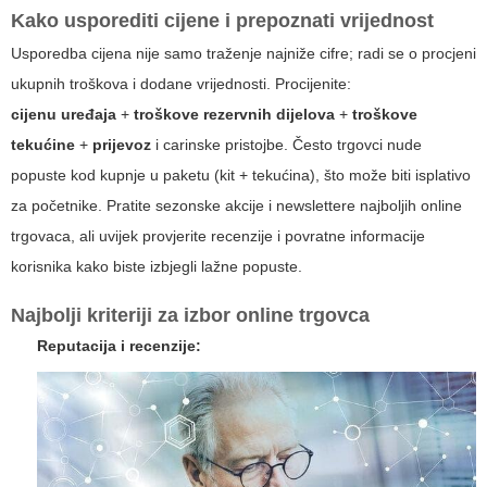
Kako usporediti cijene i prepoznati vrijednost
Usporedba cijena nije samo traženje najniže cifre; radi se o procjeni
ukupnih troškova i dodane vrijednosti. Procijenite:
cijenu uređaja
+
troškove rezervnih dijelova
+
troškove
tekućine
+
prijevoz
i carinske pristojbe. Često trgovci nude
popuste kod kupnje u paketu (kit + tekućina), što može biti isplativo
za početnike. Pratite sezonske akcije i newslettere najboljih online
trgovaca, ali uvijek provjerite recenzije i povratne informacije
korisnika kako biste izbjegli lažne popuste.
Najbolji kriteriji za izbor online trgovca
Reputacija i recenzije: