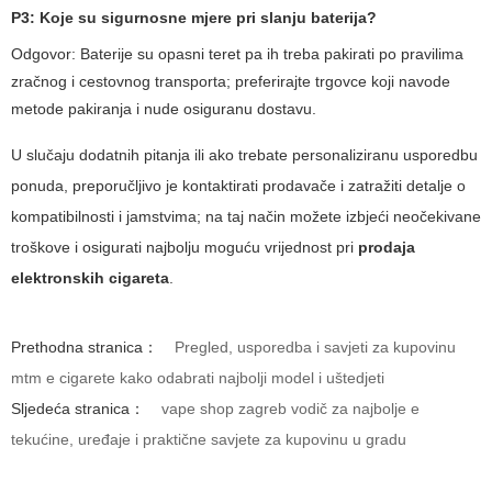
P3:
Koje su sigurnosne mjere pri slanju baterija?
Odgovor: Baterije su opasni teret pa ih treba pakirati po pravilima
zračnog i cestovnog transporta; preferirajte trgovce koji navode
metode pakiranja i nude osiguranu dostavu.
U slučaju dodatnih pitanja ili ako trebate personaliziranu usporedbu
ponuda, preporučljivo je kontaktirati prodavače i zatražiti detalje o
kompatibilnosti i jamstvima; na taj način možete izbjeći neočekivane
troškove i osigurati najbolju moguću vrijednost pri
prodaja
elektronskih cigareta
.
Prethodna stranica：
Pregled, usporedba i savjeti za kupovinu
mtm e cigarete kako odabrati najbolji model i uštedjeti
Sljedeća stranica：
vape shop zagreb vodič za najbolje e
tekućine, uređaje i praktične savjete za kupovinu u gradu