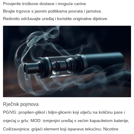
Provjerite troškove dostave i moguće carine.
Birajte trgovce s jasnim politikama povrata i jamstva.
Redovito održavajte uređaj i koristite originalne dijelove.
Rječnik pojmova
PG/VG: propilen-glikol i biljni-glicerin koji utječu na količinu pare i
osjećaj u grlu; MOD: izmjenjivi uređaj s većim kapacitetom baterije;
Coil/zavojnica: grijaći element koji isparava tekućinu; Nicotine