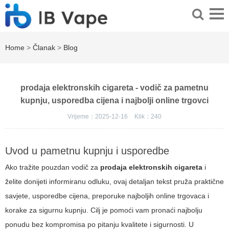
Home
>
Članak
>
Blog
prodaja elektronskih cigareta - vodič za pametnu
kupnju, usporedba cijena i najbolji online trgovci
Vrijeme：2025-12-16
Klik：
240
Uvod u pametnu kupnju i usporedbe
Ako tražite pouzdan vodič za
prodaja elektronskih cigareta
i
želite donijeti informiranu odluku, ovaj detaljan tekst pruža praktične
savjete, usporedbe cijena, preporuke najboljih online trgovaca i
korake za sigurnu kupnju. Cilj je pomoći vam pronaći najbolju
ponudu bez kompromisa po pitanju kvalitete i sigurnosti. U