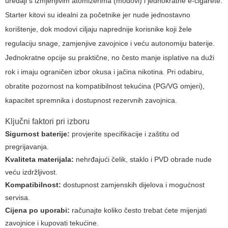
uređaji s izmjenjivim atomizerima (modovi) i jednokratne e-cigarete.
Starter kitovi su idealni za početnike jer nude jednostavno
korištenje, dok modovi ciljaju naprednije korisnike koji žele
regulaciju snage, zamjenjive zavojnice i veću autonomiju baterije.
Jednokratne opcije su praktične, no često manje isplative na duži
rok i imaju ograničen izbor okusa i jačina nikotina. Pri odabiru,
obratite pozornost na kompatibilnost tekućina (PG/VG omjeri),
kapacitet spremnika i dostupnost rezervnih zavojnica.
Ključni faktori pri izboru
Sigurnost baterije:
provjerite specifikacije i zaštitu od
pregrijavanja.
Kvaliteta materijala:
nehrđajući čelik, staklo i PVD obrade nude
veću izdržljivost.
Kompatibilnost:
dostupnost zamjenskih dijelova i mogućnost
servisa.
Cijena po uporabi:
računajte koliko često trebat ćete mijenjati
zavojnice i kupovati tekućine.