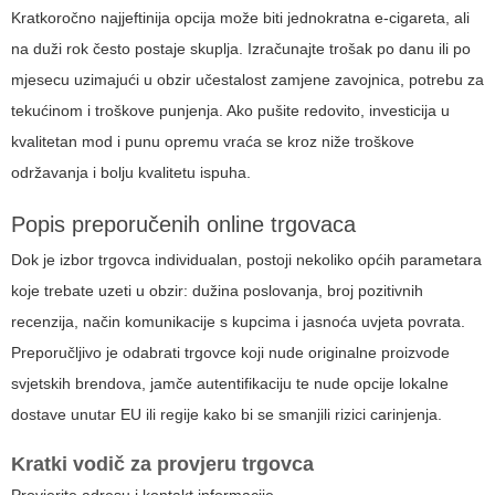
Kratkoročno najjeftinija opcija može biti jednokratna e-cigareta, ali
na duži rok često postaje skuplja. Izračunajte trošak po danu ili po
mjesecu uzimajući u obzir učestalost zamjene zavojnica, potrebu za
tekućinom i troškove punjenja. Ako pušite redovito, investicija u
kvalitetan mod i punu opremu vraća se kroz niže troškove
održavanja i bolju kvalitetu ispuha.
Popis preporučenih online trgovaca
Dok je izbor trgovca individualan, postoji nekoliko općih parametara
koje trebate uzeti u obzir: dužina poslovanja, broj pozitivnih
recenzija, način komunikacije s kupcima i jasnoća uvjeta povrata.
Preporučljivo je odabrati trgovce koji nude originalne proizvode
svjetskih brendova, jamče autentifikaciju te nude opcije lokalne
dostave unutar EU ili regije kako bi se smanjili rizici carinjenja.
Kratki vodič za provjeru trgovca
Provjerite adresu i kontakt informacije.