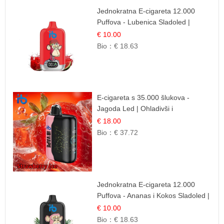
Jednokratna E-cigareta 12.000
Puffova - Lubenica Sladoled |
Ljetna Desertna Aroma
€ 10.00
Bio：
€ 18.63
E-cigareta s 35.000 šlukova -
Jagoda Led | Ohladivši i
Osježavajući Okus
€ 18.00
Bio：
€ 37.72
Jednokratna E-cigareta 12.000
Puffova - Ananas i Kokos Sladoled |
Tropski Desert
€ 10.00
Bio：
€ 18.63