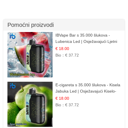
Pomoćni proizvodi
IBVape Bar s 35.000 šlukova -
Lubenica Led | Osježavajući Ljetni
Okus
€ 18.00
Bio：
€ 37.72
E-cigareta s 35.000 šlukova - Kisela
Jabuka Led | Osježavajući Kiselo-
Slatki Okus
€ 18.00
Bio：
€ 37.72