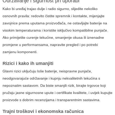
Održavanje i sigurnost pri uporabi
Kako bi uređaj trajao dulje i radio sigurno, slijedite nekoliko
osnovnih pravila: redovito čistite spremnik i kontakte, mijenjajte
zavojnice prema uputama proizvođača, ne ostavljajte baterije na
visokim temperaturama i koristite isključivo kompatibilne punjače.
Ako primijetite curenje tekućine, smanjenje okusa ili iznenadne
promjene u performansama, napravite pregled i po potrebi
zamjenu komponenti.
Rizici i kako ih umanjiti
Glavni rizici uključuju loše baterije, neispravne punjače,
neodgovarajuće održavanje i kupnju nekvalitetnih tekućina s
nepoznatim sastavom. Da biste smanjili rizik, birajte trgovce koji
pružaju jasne sigurnosne upute i certifikate kvalitete, i uvijek kupujte
proizvode s dobrim recenzijama i transparentnim sastavima.
Trajni troškovi i ekonomska računica