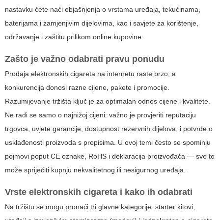
nastavku ćete naći objašnjenja o vrstama uređaja, tekućinama,
baterijama i zamjenjivim dijelovima, kao i savjete za korištenje,
održavanje i zaštitu prilikom online kupovine.
Zašto je važno odabrati pravu ponudu
Prodaja elektronskih cigareta na internetu raste brzo, a
konkurencija donosi razne cijene, pakete i promocije.
Razumijevanje tržišta ključ je za optimalan odnos cijene i kvalitete.
Ne radi se samo o najnižoj cijeni: važno je provjeriti reputaciju
trgovca, uvjete garancije, dostupnost rezervnih dijelova, i potvrde o
usklađenosti proizvoda s propisima. U ovoj temi često se spominju
pojmovi poput CE oznake, RoHS i deklaracija proizvođača — sve to
može spriječiti kupnju nekvalitetnog ili nesigurnog uređaja.
Vrste elektronskih cigareta i kako ih odabrati
Na tržištu se mogu pronaći tri glavne kategorije: starter kitovi,