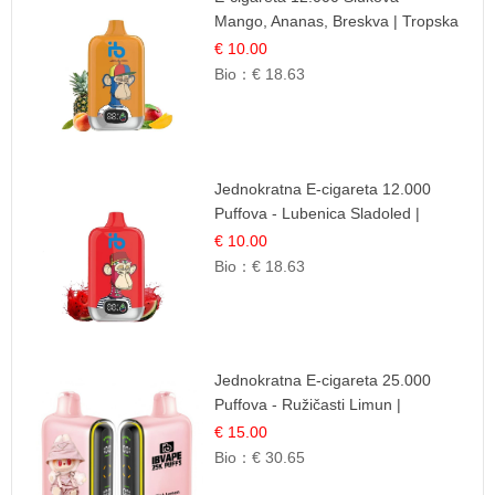
Mango, Ananas, Breskva | Tropska
Voćna Mješavina
€ 10.00
Bio：
€ 18.63
Jednokratna E-cigareta 12.000
Puffova - Lubenica Sladoled |
Ljetna Desertna Aroma
€ 10.00
Bio：
€ 18.63
Jednokratna E-cigareta 25.000
Puffova - Ružičasti Limun |
Osježavajuća Citrusna Aroma
€ 15.00
Bio：
€ 30.65