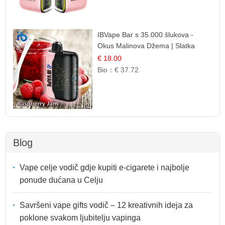
IBVape Bar s 35.000 šlukova -
Okus Malinova Džema | Slatka
Voćna Aroma
€ 18.00
Bio：
€ 37.72
Blog
Vape celje vodič gdje kupiti e-cigarete i najbolje
ponude dućana u Celju
Savršeni vape gifts vodič – 12 kreativnih ideja za
poklone svakom ljubitelju vapinga