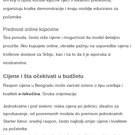
oni koji u opisu koriste ključne riječi s lokalnim prefiksima,
organizuju kratke demonstracije i imaju osoblje educirano za
početnike.
Prednosti online kupovine
Šira ponuda, često niže cijene i mogućnost da model detaljno
proučite. Ako kupujete online, obratite pažnju na usporedbe cijena i
troškove dostave za Srbiju, kao i na to da li je isporuka iz
inostranstva.
Cijene i šta očekivati u budžetu
Raspon cijena u Beogradu može varirati ovisno o tipu uređaja i
kvaliteti
e-tekućina
. Gruba orijentacija:
Jednokratne i pod sistemi: niska cijena po jedinici, idealno za
isprobavanje, od povremenih modela do premium jednokratnih.
Starter kitovi: srednji raspon, često najbolji omjer cijene i kvalitete
za početnike.