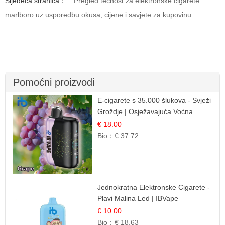
Sljedeća stranica：
Pregled tecnost za elektronske cigarete
marlboro uz usporedbu okusa, cijene i savjete za kupovinu
Pomoćni proizvodi
E-cigarete s 35.000 šlukova - Svježi
Groždje | Osježavajuća Voćna
Aroma
€ 18.00
Bio：
€ 37.72
Jednokratna Elektronske Cigarete -
Plavi Malina Led | IBVape
€ 10.00
Bio：
€ 18.63