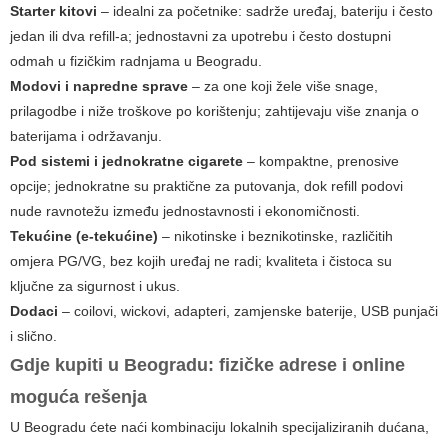
Starter kitovi
– idealni za početnike: sadrže uređaj, bateriju i često
jedan ili dva refill-a; jednostavni za upotrebu i često dostupni
odmah u fizičkim radnjama u Beogradu.
Modovi i napredne sprave
– za one koji žele više snage,
prilagodbe i niže troškove po korištenju; zahtijevaju više znanja o
baterijama i održavanju.
Pod sistemi i jednokratne cigarete
– kompaktne, prenosive
opcije; jednokratne su praktične za putovanja, dok refill podovi
nude ravnotežu između jednostavnosti i ekonomičnosti.
Tekućine (e-tekućine)
– nikotinske i beznikotinske, različitih
omjera PG/VG, bez kojih uređaj ne radi; kvaliteta i čistoca su
ključne za sigurnost i ukus.
Dodaci
– coilovi, wickovi, adapteri, zamjenske baterije, USB punjači
i slično.
Gdje kupiti u Beogradu: fizičke adrese i online
moguća rešenja
U Beogradu ćete naći kombinaciju lokalnih specijaliziranih dućana,