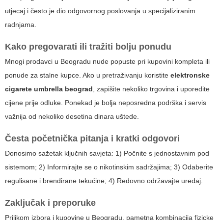
utjecaj i često je dio odgovornog poslovanja u specijaliziranim
radnjama.
Kako pregovarati ili tražiti bolju ponudu
Mnogi prodavci u Beogradu nude popuste pri kupovini kompleta ili
ponude za stalne kupce. Ako u pretraživanju koristite
elektronske
cigarete umbrella beograd
, zapišite nekoliko trgovina i uporedite
cijene prije odluke. Ponekad je bolja neposredna podrška i servis
važnija od nekoliko desetina dinara uštede.
Česta početnička pitanja i kratki odgovori
Donosimo sažetak ključnih savjeta: 1) Počnite s jednostavnim pod
sistemom; 2) Informirajte se o nikotinskim sadržajima; 3) Odaberite
regulisane i brendirane tekućine; 4) Redovno održavajte uređaj.
Zaključak i preporuke
Prilikom izbora i kupovine u Beogradu, pametna kombinacija fizicke