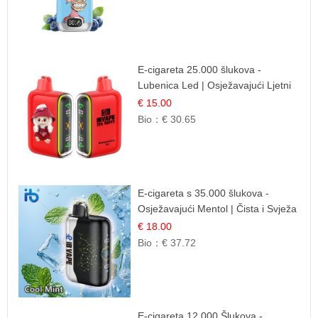
E-cigareta 25.000 šlukova -
Lubenica Led | Osježavajući Ljetni
Okus
€ 15.00
Bio：
€ 30.65
E-cigareta s 35.000 šlukova -
Osježavajući Mentol | Čista i Svježa
Okus
€ 18.00
Bio：
€ 37.72
E-cigareta 12.000 Šlukova -