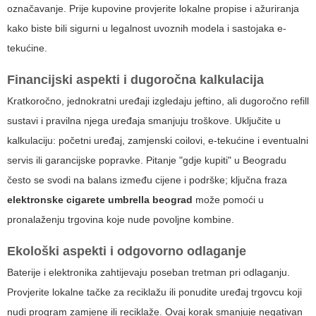
označavanje. Prije kupovine provjerite lokalne propise i ažuriranja
kako biste bili sigurni u legalnost uvoznih modela i sastojaka e-
tekućine.
Financijski aspekti i dugoročna kalkulacija
Kratkoročno, jednokratni uređaji izgledaju jeftino, ali dugoročno refill
sustavi i pravilna njega uređaja smanjuju troškove. Uključite u
kalkulaciju: početni uređaj, zamjenski coilovi, e-tekućine i eventualni
servis ili garancijske popravke. Pitanje "gdje kupiti" u Beogradu
često se svodi na balans između cijene i podrške; ključna fraza
elektronske cigarete umbrella beograd
može pomoći u
pronalaženju trgovina koje nude povoljne kombine.
Ekološki aspekti i odgovorno odlaganje
Baterije i elektronika zahtijevaju poseban tretman pri odlaganju.
Provjerite lokalne tačke za reciklažu ili ponudite uređaj trgovcu koji
nudi program zamjene ili reciklaže. Ovaj korak smanjuje negativan