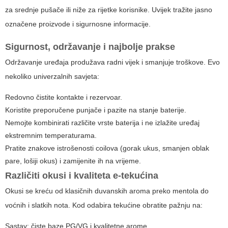
za srednje pušače ili niže za rijetke korisnike. Uvijek tražite jasno
označene proizvode i sigurnosne informacije.
Sigurnost, održavanje i najbolje prakse
Održavanje uređaja produžava radni vijek i smanjuje troškove. Evo
nekoliko univerzalnih savjeta:
Redovno čistite kontakte i rezervoar.
Koristite preporučene punjače i pazite na stanje baterije.
Nemojte kombinirati različite vrste baterija i ne izlažite uređaj
ekstremnim temperaturama.
Pratite znakove istrošenosti coilova (gorak ukus, smanjen oblak
pare, lošiji okus) i zamijenite ih na vrijeme.
Različiti okusi i kvaliteta e-tekućina
Okusi se kreću od klasičnih duvanskih aroma preko mentola do
voćnih i slatkih nota. Kod odabira tekućine obratite pažnju na:
Sastav: čiste baze PG/VG i kvalitetne arome.