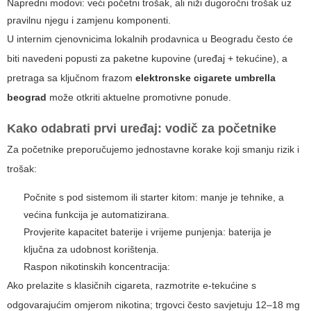
Napredni modovi: veći početni trošak, ali niži dugoročni trošak uz
pravilnu njegu i zamjenu komponenti.
U internim cjenovnicima lokalnih prodavnica u Beogradu često će
biti navedeni popusti za paketne kupovine (uređaj + tekućine), a
pretraga sa ključnom frazom
elektronske cigarete umbrella
beograd
može otkriti aktuelne promotivne ponude.
Kako odabrati prvi uređaj: vodič za početnike
Za početnike preporučujemo jednostavne korake koji smanju rizik i
trošak:
Počnite s pod sistemom ili starter kitom: manje je tehnike, a
većina funkcija je automatizirana.
Provjerite kapacitet baterije i vrijeme punjenja: baterija je
ključna za udobnost korištenja.
Raspon nikotinskih koncentracija:
Ako prelazite s klasičnih cigareta, razmotrite e-tekućine s
odgovarajućim omjerom nikotina; trgovci često savjetuju 12–18 mg