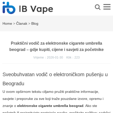
Home
>
Članak
>
Blog
Praktični vodič za elektronske cigarete umbrella
beograd – gdje kupiti, cijene i savjeti za početnike
Vrijeme：2026-01-30
Klik：
223
Sveobuhvatan vodič o elektroničkom pušenju u
Beogradu
U ovom opširnom tekstu ciljamo pružiti praktične informacije,
savjete i preporuke za sve koji traže pouzdane izvore, opremu i
znanje o
elektronske cigarete umbrella beograd
. Ako ste
početnik ili preispitujete postojeće navike, pročitajte pažljivo: sadržaj