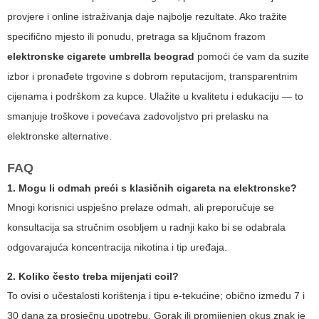
provjere i online istraživanja daje najbolje rezultate. Ako tražite
specifično mjesto ili ponudu, pretraga sa ključnom frazom
elektronske cigarete umbrella beograd
pomoći će vam da suzite
izbor i pronađete trgovine s dobrom reputacijom, transparentnim
cijenama i podrškom za kupce. Ulažite u kvalitetu i edukaciju — to
smanjuje troškove i povećava zadovoljstvo pri prelasku na
elektronske alternative.
FAQ
1. Mogu li odmah preći s klasičnih cigareta na elektronske?
Mnogi korisnici uspješno prelaze odmah, ali preporučuje se
konsultacija sa stručnim osobljem u radnji kako bi se odabrala
odgovarajuća koncentracija nikotina i tip uređaja.
2. Koliko često treba mijenjati coil?
To ovisi o učestalosti korištenja i tipu e-tekućine; obično između 7 i
30 dana za prosječnu upotrebu. Gorak ili promijenjen okus znak je