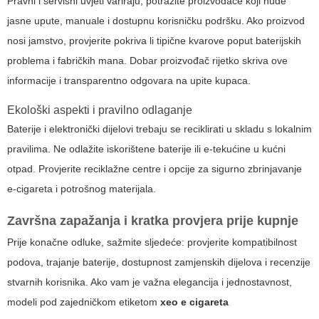
Pravni i servisni uvjeti variraju; potražite proizvođače koji nude
jasne upute, manuale i dostupnu korisničku podršku. Ako proizvod
nosi jamstvo, provjerite pokriva li tipične kvarove poput baterijskih
problema i fabričkih mana. Dobar proizvođač rijetko skriva ove
informacije i transparentno odgovara na upite kupaca.
Ekološki aspekti i pravilno odlaganje
Baterije i elektronički dijelovi trebaju se reciklirati u skladu s lokalnim
pravilima. Ne odlažite iskorištene baterije ili e-tekućine u kućni
otpad. Provjerite reciklažne centre i opcije za sigurno zbrinjavanje
e-cigareta i potrošnog materijala.
Završna zapažanja i kratka provjera prije kupnje
Prije konačne odluke, sažmite sljedeće: provjerite kompatibilnost
podova, trajanje baterije, dostupnost zamjenskih dijelova i recenzije
stvarnih korisnika. Ako vam je važna elegancija i jednostavnost,
modeli pod zajedničkom etiketom
xeo e cigareta