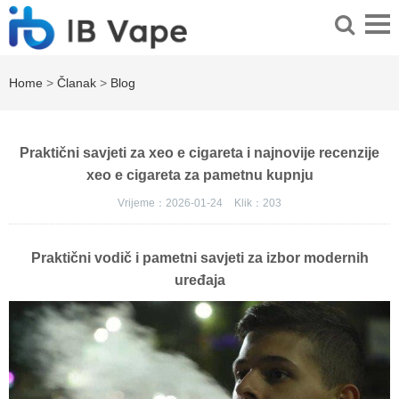
Home
>
Članak
>
Blog
Praktični savjeti za xeo e cigareta i najnovije recenzije
xeo e cigareta za pametnu kupnju
Vrijeme：2026-01-24
Klik：
203
Praktični vodič i pametni savjeti za izbor modernih
uređaja