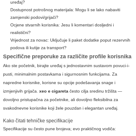
uređaj?
Dostupnost potrošnog materijala: Mogu li se lako nabaviti
zamjenski podovi/grijači?
Ocjene stvarnih korisnika: Jesu li komentari dosljedni i
realistični?
Vrijednost za novac: Uključuje li paket dodatke poput rezervnih
podova ili kutije za transport?
Specifične preporuke za različite profile korisnika
Ako ste početnik, birajte uređaj s jednostavnim sustavom povuci-i-
pusti, minimalnim postavkama i sigurnosnim funkcijama. Za
napredne korisnike, korisne su opcije podešavanja snage i
izmjenjivih grijača.
xeo e cigareta
često cilja sredinu tržišta —
dovoljno pristupačna za početnike, ali dovoljno fleksibilna za
svakodnevne korisnike koji žele pouzdan i elegantan uređaj.
Kako čitati tehničke specifikacije
Specifikacije su često pune brojeva; evo praktičnog vodiča: