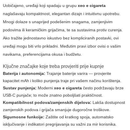
Uobičajeno, uređaji koji spadaju u grupu
xeo e cigareta
naglašavaju kompaktnost, elegantan dizajn i intuitivnu upotrebu.
Mnogi dolaze s unaprijed podešenim snagama, zamjenjivim
podovima ili keramičkim grijačima, te sa sustavima protiv curenja.
Ako tražite jednostavno iskustvo bez kompliciranih postavki, ovi
uređaji mogu biti vrlo prikladni. Međutim pravi izbor ovisi o vašim
navikama, preferencijama okusa i budžetu.
Ključne značajke koje treba provjeriti prije kupnje
Baterija i autonomija:
Trajanje baterije varira — provjerite
kapacitet mAh i koliko punjenja traje pri vašem načinu korištenja.
Sustav punjenja:
Moderni
xeo e cigareta
često podržavaju brze
USB-C punjače; to može znatno poboljšati praktičnost.
Kompatibilnost podova/zamjenskih dijelova:
Lakša dostupnost
zamjenskih podova i grijača smanjuje dugoročne troškove.
Sigurnosne funkcije:
Zaštite od kratkog spoja, automatsko
isključivanje i indikatori pregrijavanja su važni za mir korisnika.