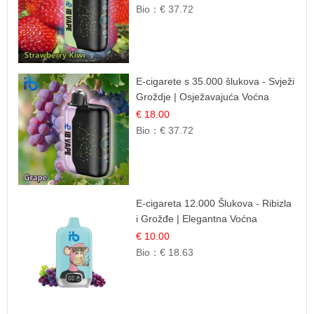
Bio：
€ 37.72
E-cigarete s 35.000 šlukova - Svježi
Groždje | Osježavajuća Voćna
Aroma
€ 18.00
Bio：
€ 37.72
E-cigareta 12.000 Šlukova - Ribizla
i Grožđe | Elegantna Voćna
Kombinacija
€ 10.00
Bio：
€ 18.63