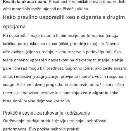
Kvaliteta okusa i pare:
Prisutnost keramičkih spirala ili naprednih
wick materijala može utjecati na čistoću okusa.
Kako pravilno usporediti
xeo e cigareta
s drugim
opcijama
Pri usporedbi imajte na umu tri dimenzije: performanse (snaga,
količina pare), iskustvo okusa (čišći, prirodniji okus) i troškovna
učinkovitost (cijena uređaja, cijena rezervnih podova/puna). Ako
težite dnevnoj uporabi s naglaskom na diskretnost, manje, slabije
pare i tihi rad mogu biti prednost. Suprotno tome, ako želite snažniji
oblak i intenzivniji zagrijavanje, provjerite model s većim rasponom
snage. Prilikom takvog pregleda ne zaboravite potražiti korisničke
recenzije i neovisne testove koji spominju
xeo e cigareta
kako
biste dobili realne dojmove korisnika.
Praktični savjeti za rukovanje i održavanje
Održavanje uređaja produžuje vijek trajanja i poboljšava
performance. Evo popisa najboljih praksi: