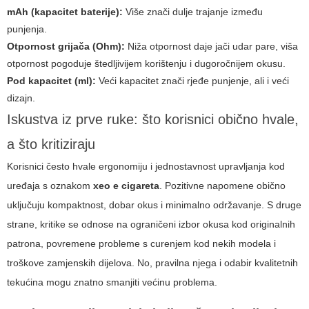
mAh (kapacitet baterije):
Više znači dulje trajanje između
punjenja.
Otpornost grijača (Ohm):
Niža otpornost daje jači udar pare, viša
otpornost pogoduje štedljivijem korištenju i dugoročnijem okusu.
Pod kapacitet (ml):
Veći kapacitet znači rjeđe punjenje, ali i veći
dizajn.
Iskustva iz prve ruke: što korisnici obično hvale,
a što kritiziraju
Korisnici često hvale ergonomiju i jednostavnost upravljanja kod
uređaja s oznakom
xeo e cigareta
. Pozitivne napomene obično
uključuju kompaktnost, dobar okus i minimalno održavanje. S druge
strane, kritike se odnose na ograničeni izbor okusa kod originalnih
patrona, povremene probleme s curenjem kod nekih modela i
troškove zamjenskih dijelova. No, pravilna njega i odabir kvalitetnih
tekućina mogu znatno smanjiti većinu problema.