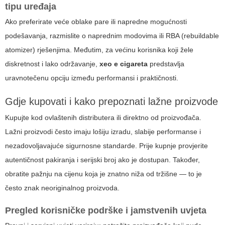
tipu uređaja
Ako preferirate veće oblake pare ili napredne mogućnosti
podešavanja, razmislite o naprednim modovima ili RBA (rebuildable
atomizer) rješenjima. Međutim, za većinu korisnika koji žele
diskretnost i lako održavanje,
xeo e cigareta
predstavlja
uravnotečenu opciju između performansi i praktičnosti.
Gdje kupovati i kako prepoznati lažne proizvode
Kupujte kod ovlaštenih distributera ili direktno od proizvođača.
Lažni proizvodi često imaju lošiju izradu, slabije performanse i
nezadovoljavajuće sigurnosne standarde. Prije kupnje provjerite
autentičnost pakiranja i serijski broj ako je dostupan. Također,
obratite pažnju na cijenu koja je znatno niža od tržišne — to je
često znak neoriginalnog proizvoda.
Pregled korisničke podrške i jamstvenih uvjeta