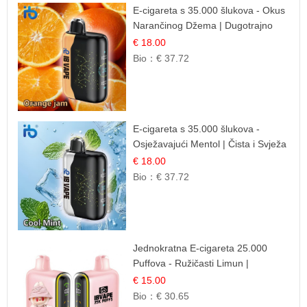
E-cigareta s 35.000 šlukova - Okus
Narančinog Džema | Dugotrajno
Iskustvo
€ 18.00
Bio：
€ 37.72
E-cigareta s 35.000 šlukova -
Osježavajući Mentol | Čista i Svježa
Okus
€ 18.00
Bio：
€ 37.72
Jednokratna E-cigareta 25.000
Puffova - Ružičasti Limun |
Osježavajuća Citrusna Aroma
€ 15.00
Bio：
€ 30.65