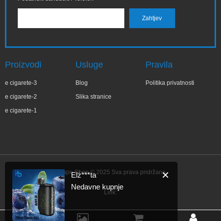
Proizvodi
Usluge
Pravila
e cigarete-3
Blog
Politika privatnosti
e cigarete-2
Slika stranice
e cigarete-1
IBVape Shop © 2025 Sva prava pridržana.
✕
Elż***ta
Nedavne kupnje
Link: