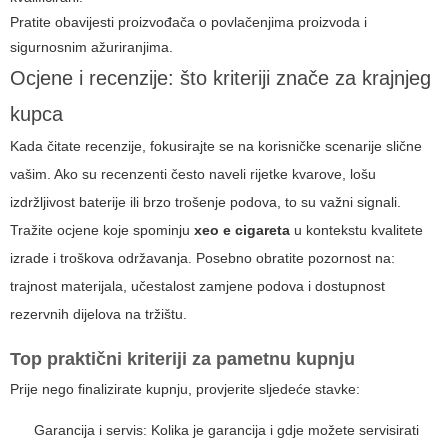
Pratite obavijesti proizvođača o povlačenjima proizvoda i
sigurnosnim ažuriranjima.
Ocjene i recenzije: što kriteriji znače za krajnjeg
kupca
Kada čitate recenzije, fokusirajte se na korisničke scenarije slične
vašim. Ako su recenzenti često naveli rijetke kvarove, lošu
izdržljivost baterije ili brzo trošenje podova, to su važni signali.
Tražite ocjene koje spominju
xeo e cigareta
u kontekstu kvalitete
izrade i troškova održavanja. Posebno obratite pozornost na:
trajnost materijala, učestalost zamjene podova i dostupnost
rezervnih dijelova na tržištu.
Top praktični kriteriji za pametnu kupnju
Prije nego finalizirate kupnju, provjerite sljedeće stavke:
Garancija i servis: Kolika je garancija i gdje možete servisirati