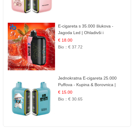
E-cigareta s 35.000 šlukova -
Jagoda Led | Ohladivši i
Osježavajući Okus
€ 18.00
Bio：
€ 37.72
Jednokratna E-cigareta 25.000
Puffova - Kupina & Borovnica |
Šumska Voćna Mješavina
€ 15.00
Bio：
€ 30.65