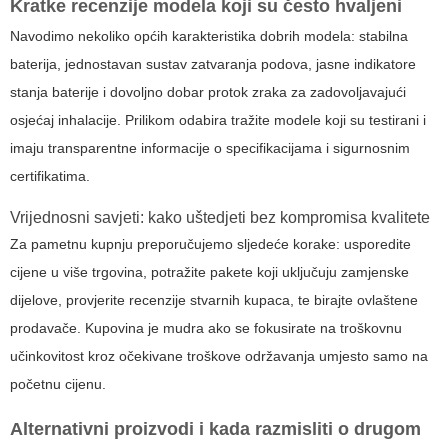
Kratke recenzije modela koji su često hvaljeni
Navodimo nekoliko općih karakteristika dobrih modela: stabilna
baterija, jednostavan sustav zatvaranja podova, jasne indikatore
stanja baterije i dovoljno dobar protok zraka za zadovoljavajući
osjećaj inhalacije. Prilikom odabira tražite modele koji su testirani i
imaju transparentne informacije o specifikacijama i sigurnosnim
certifikatima.
Vrijednosni savjeti: kako uštedjeti bez kompromisa kvalitete
Za pametnu kupnju preporučujemo sljedeće korake: usporedite
cijene u više trgovina, potražite pakete koji uključuju zamjenske
dijelove, provjerite recenzije stvarnih kupaca, te birajte ovlaštene
prodavače. Kupovina je mudra ako se fokusirate na troškovnu
učinkovitost kroz očekivane troškove održavanja umjesto samo na
početnu cijenu.
Alternativni proizvodi i kada razmisliti o drugom