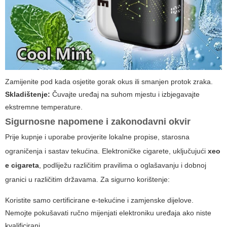
Zamijenite pod kada osjetite gorak okus ili smanjen protok zraka.
Skladištenje:
Čuvajte uređaj na suhom mjestu i izbjegavajte
ekstremne temperature.
Sigurnosne napomene i zakonodavni okvir
Prije kupnje i uporabe provjerite lokalne propise, starosna
ograničenja i sastav tekućina. Elektroničke cigarete, uključujući
xeo
e cigareta
, podliježu različitim pravilima o oglašavanju i dobnoj
granici u različitim državama. Za sigurno korištenje:
Koristite samo certificirane e-tekućine i zamjenske dijelove.
Nemojte pokušavati ručno mijenjati elektroniku uređaja ako niste
kvalificirani.