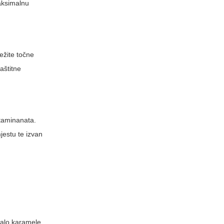
maksimalnu
ežite točne
aštitne
ntaminanata.
jestu te izvan
malo karamele