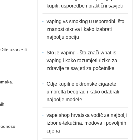
kupiti, usporedbe i praktični savjeti
vaping vs smoking u usporedbi, što
znanost otkriva i kako izabrati
najbolju opciju
ite uzorke ili
Što je vaping - što znači what is
vaping i kako razumjeti rizike za
zdravlje te savjeti za početnike
osmaka.
Gdje kupiti elektronske cigarete
umbrella beograd i kako odabrati
najbolje modele
nih
vape shop hrvatska vodič za najbolji
izbor e-tekućina, modova i povoljnih
 podnose
cijena