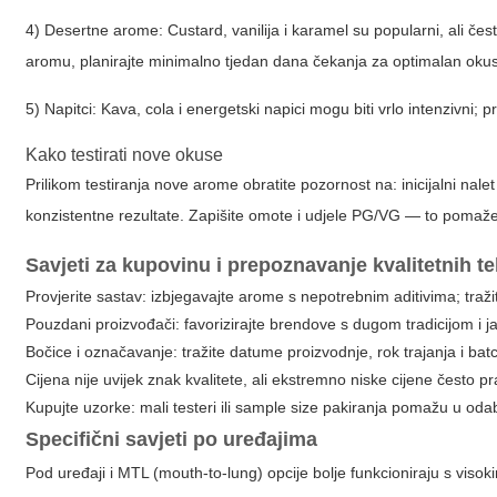
4) Desertne arome: Custard, vanilija i karamel su popularni, ali čes
aromu, planirajte minimalno tjedan dana čekanja za optimalan okus
5) Napitci: Kava, cola i energetski napici mogu biti vrlo intenzivni;
Kako testirati nove okuse
Prilikom testiranja nove arome obratite pozornost na: inicijalni nalet o
konzistentne rezultate. Zapišite omote i udjele PG/VG — to pomaž
Savjeti za kupovinu i prepoznavanje kvalitetnih t
Provjerite sastav: izbjegavajte arome s nepotrebnim aditivima; traži
Pouzdani proizvođači: favorizirajte brendove s dugom tradicijom i j
Bočice i označavanje: tražite datume proizvodnje, rok trajanja i ba
Cijena nije uvijek znak kvalitete, ali ekstremno niske cijene često pr
Kupujte uzorke: mali testeri ili sample size pakiranja pomažu u oda
Specifični savjeti po uređajima
Pod uređaji i MTL (mouth-to-lung) opcije bolje funkcioniraju s viso