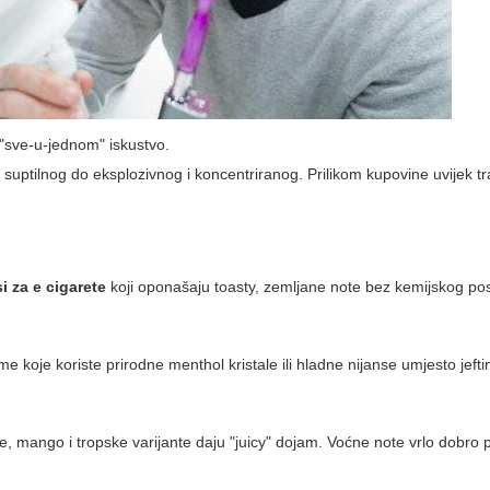
 "sve-u-jednom" iskustvo.
uptilnog do eksplozivnog i koncentriranog. Prilikom kupovine uvijek traž
i za e cigarete
koji oponašaju toasty, zemljane note bez kemijskog p
e koje koriste prirodne menthol kristale ili hladne nijanse umjesto jefti
že, mango i tropske varijante daju "juicy" dojam. Voćne note vrlo dobro