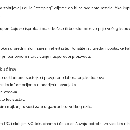
to zahtijevaju dulje "steeping" vrijeme da bi se sve note razvile. Ako ku
.
 preporučuje se isprobati male bočice ili booster mixeve prije većeg kupo
kusa, srednji sloj i završni aftertaste. Koristite isti uređaj i postavke ka
e pri ponovnom naručivanju i usporedbi proizvoda.
ekućina
te deklarirane sastojke i provjerene laboratorijske testove.
asnim informacijama o podrijetlu sastojaka.
tch kodove.
ate loš sastav.
biru
najbolji okusi za e cigarete
bez velikog rizika.
kim PG i slabijim VG tekućinama i često snižavaju potrebu za visokim ni