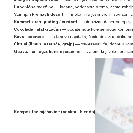
Lubenična svježina
— lagana, vodenasta aroma, često zahtije
Vanilija i kremasti deserti
— mekani i utješni profili, savršeni
Karamelizirani puding / custard
— intenzivno desertna opcija
Čokolada i slatki začini
— bogate note koje se mogu kombinirati
Kava i espreso
— za fanove napitaka; često dolazi u obliku aro
Citrusi (limun, naranča, grejp)
— osvježavajuće, dobre u kombi
Guava, liči i egzotične mješavine
— za one koji vole neobičn
Kompozitne mješavine (cocktail blends)