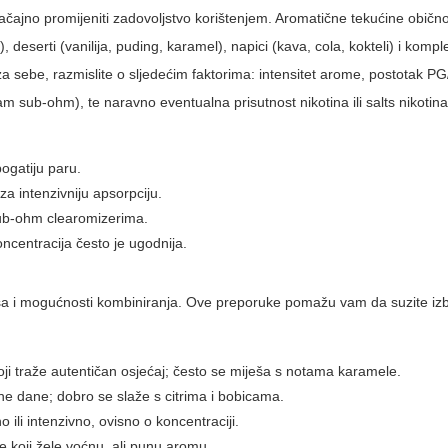
ajno promijeniti zadovoljstvo korištenjem. Aromatične tekućine obično
, deserti (vanilija, puding, karamel), napici (kava, cola, kokteli) i komp
a sebe, razmislite o sljedećim faktorima: intensitet arome, postotak P
ram sub-ohm), te naravno eventualna prisutnost nikotina ili salts nikotina
bogatiju paru.
 za intenzivniju apsorpciju.
sub-ohm clearomizerima.
oncentracija često je ugodnija.
ansa i mogućnosti kombiniranja. Ove preporuke pomažu vam da suzite izb
ji traže autentičan osjećaj; često se miješa s notama karamele.
ne dane; dobro se slaže s citrima i bobicama.
 ili intenzivno, ovisno o koncentraciji.
 koji žele voćnu, ali punu aromu.