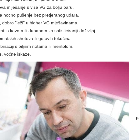
va miješanje s više VG za bolju paru.
 za noćno pušenje bez pretjeranog udara.
, dobro "leži" u higher VG mješavinama.
 s kavom ili duhanom za sofisticiraniji doživljaj.
matskih shotova ili gotovih tekućina.
naciji s biljnim notama ili mentolom.
e, voćne iskaze.
— paž