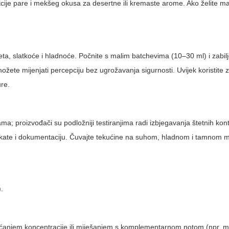
ukcije pare i mekšeg okusa za desertne ili kremaste arome. Ako želite 
eta, slatkoće i hladnoće. Počnite s malim batchevima (10–30 ml) i zabilj
možete mijenjati percepciju bez ugrožavanja sigurnosti. Uvijek koristite z
ure.
ma; proizvođači su podložniji testiranjima radi izbjegavanja štetnih ko
ifikate i dokumentaciju. Čuvajte tekućine na suhom, hladnom i tamnom m
).
većanjem koncentracije ili miješanjem s komplementarnom notom (npr. 