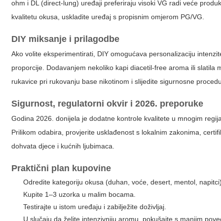
ohm i DL (direct-lung) uređaji preferiraju visoki VG radi veće prod
kvalitetu okusa, uskladite uređaj s propisnim omjerom PG/VG.
DIY miksanje i prilagodbe
Ako volite eksperimentirati, DIY omogućava personalizaciju intenzit
proporcije. Dodavanjem nekoliko kapi diacetil-free aroma ili slatila 
rukavice pri rukovanju base nikotinom i slijedite sigurnosne proced
Sigurnost, regulatorni okvir i 2026. preporuke
Godina 2026. donijela je dodatne kontrole kvalitete u mnogim regija
Prilikom odabira, provjerite usklađenost s lokalnim zakonima, cert
dohvata djece i kućnih ljubimaca.
Praktični plan kupovine
Odredite kategoriju okusa (duhan, voće, desert, mentol, napitci
Kupite 1–3 uzorka u malim bocama.
Testirajte u istom uređaju i zabilježite doživljaj.
U slučaju da želite intenzivniju aromu, pokušajte s manjim po