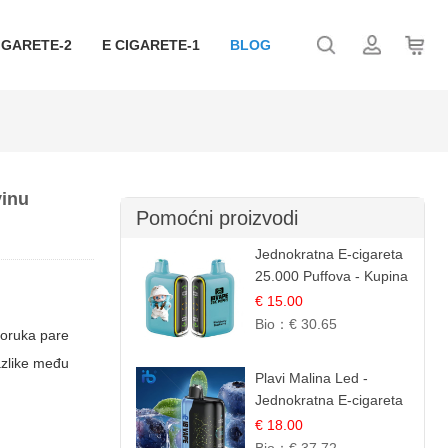
IGARETE-2
E CIGARETE-1
BLOG
vinu
Pomoćni proizvodi
Jednokratna E-cigareta
25.000 Puffova - Kupina
& Borovnica | Šumska
€ 15.00
Voćna Mješavina
Bio：
€ 30.65
poruka pare
razlike među
Plavi Malina Led -
Jednokratna E-cigareta
s 35.000 šlukova |
€ 18.00
IBVape