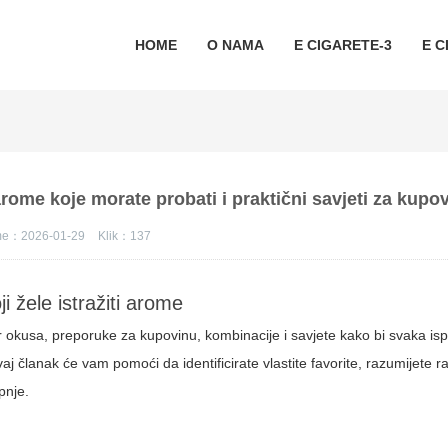
HOME
O NAMA
E CIGARETE-3
E C
 arome koje morate probati i praktični savjeti za kupo
eme：2026-01-29
Klik：
137
 žele istražiti arome
 okusa, preporuke za kupovinu, kombinacije i savjete kako bi svaka is
vaj članak će vam pomoći da identificirate vlastite favorite, razumijete 
pnje.