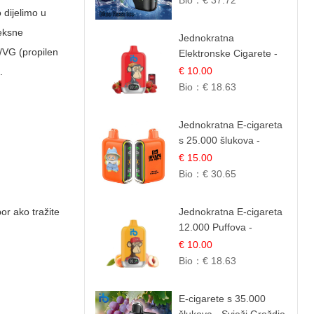
Bio：
€ 37.72
 dijelimo u
leksne
Jednokratna
G/VG (propilen
Elektronske Cigarete -
Red Bull i Jagoda |
€ 10.00
.
IBVape
Bio：
€ 18.63
Jednokratna E-cigareta
s 25.000 šlukova -
Mango & Ananas |
€ 15.00
Egzotična Voćna
Bio：
€ 30.65
Mješavina
or ako tražite
Jednokratna E-cigareta
12.000 Puffova -
Breskva i Voćni Sok |
€ 10.00
Osježavajuća Voćna
Bio：
€ 18.63
Mješavina
E-cigarete s 35.000