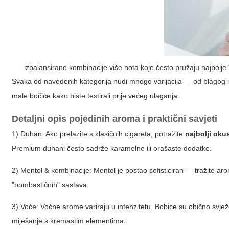
izbalansirane kombinacije više nota koje često pružaju najbolje
Svaka od navedenih kategorija nudi mnogo varijacija — od blagog i s
male bočice kako biste testirali prije većeg ulaganja.
Detaljni opis pojedinih aroma i praktični savjeti
1) Duhan: Ako prelazite s klasičnih cigareta, potražite
najbolji okus
Premium duhani često sadrže karamelne ili orašaste dodatke.
2) Mentol & kombinacije: Mentol je postao sofisticiran — tražite arom
"bombastičnih" sastava.
3) Voće: Voćne arome variraju u intenzitetu. Bobice su obično svje
miješanje s kremastim elementima.