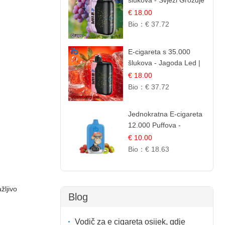
šlukova - Svježi Groždje
| Osježavajuća Voćna
€ 18.00
Aroma
Bio：
€ 37.72
E-cigareta s 35.000
šlukova - Jagoda Led |
Ohladivši i Osježavajući
€ 18.00
Okus
Bio：
€ 37.72
Jednokratna E-cigareta
12.000 Puffova -
Jagoda i Kivi | Sočna
€ 10.00
Voćna Kombinacija
Bio：
€ 18.63
ljivo
Blog
Vodič za e cigareta osijek, gdje