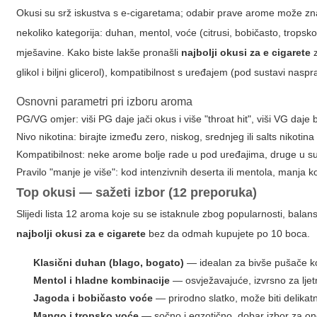
Okusi su srž iskustva s e-cigaretama; odabir prave arome može znač
nekoliko kategorija: duhan, mentol, voće (citrusi, bobičasto, tropsko)
mješavine. Kako biste lakše pronašli
najbolji okusi za e cigarete
z
glikol i biljni glicerol), kompatibilnost s uređajem (pod sustavi nasp
Osnovni parametri pri izboru aroma
PG/VG omjer: viši PG daje jači okus i više "throat hit", viši VG daje 
Nivo nikotina: birajte između zero, niskog, srednjeg ili salts nikotina
Kompatibilnost: neke arome bolje rade u pod uređajima, druge u 
Pravilo "manje je više": kod intenzivnih deserta ili mentola, manja k
Top okusi — sažeti izbor (12 preporuka)
Slijedi lista 12 aroma koje su se istaknule zbog popularnosti, bal
najbolji okusi za e cigarete
bez da odmah kupujete po 10 boca.
Klasični duhan (blago, bogato)
— idealan za bivše pušače ko
Mentol i hladne kombinacije
— osvježavajuće, izvrsno za ljet
Jagoda i bobičasto voće
— prirodno slatko, može biti delikatno
Mango i tropsko voće
— sočno i egzotično, dobar izbor za one