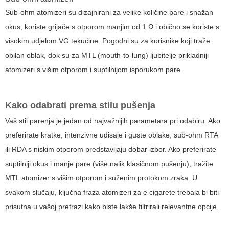
Sub-ohm atomizeri su dizajnirani za velike količine pare i snažan
okus; koriste grijače s otporom manjim od 1 Ω i obično se koriste s
visokim udjelom VG tekućine. Pogodni su za korisnike koji traže
obilan oblak, dok su za MTL (mouth-to-lung) ljubitelje prikladniji
atomizeri s višim otporom i suptilnijom isporukom pare.
Kako odabrati prema stilu pušenja
Vaš stil parenja je jedan od najvažnijih parametara pri odabiru. Ako
preferirate kratke, intenzivne udisaje i guste oblake, sub-ohm RTA
ili RDA s niskim otporom predstavljaju dobar izbor. Ako preferirate
suptilniji okus i manje pare (više nalik klasičnom pušenju), tražite
MTL atomizer s višim otporom i suženim protokom zraka. U
svakom slučaju, ključna fraza
atomizeri za e cigarete
trebala bi biti
prisutna u vašoj pretrazi kako biste lakše filtrirali relevantne opcije.