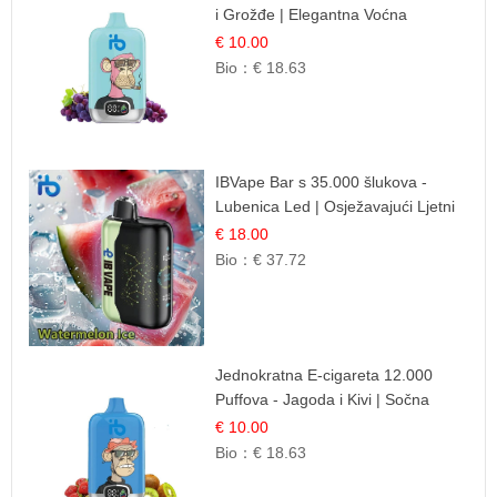
i Grožđe | Elegantna Voćna
Kombinacija
€ 10.00
Bio：
€ 18.63
IBVape Bar s 35.000 šlukova -
Lubenica Led | Osježavajući Ljetni
Okus
€ 18.00
Bio：
€ 37.72
Jednokratna E-cigareta 12.000
Puffova - Jagoda i Kivi | Sočna
Voćna Kombinacija
€ 10.00
Bio：
€ 18.63