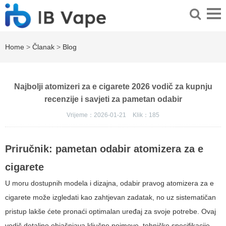
Home
>
Članak
>
Blog
Najbolji atomizeri za e cigarete 2026 vodič za kupnju
recenzije i savjeti za pametan odabir
Vrijeme：2026-01-21
Klik：
185
Priručnik: pametan odabir atomizera za e
cigarete
U moru dostupnih modela i dizajna, odabir pravog atomizera za e
cigarete može izgledati kao zahtjevan zadatak, no uz sistematičan
pristup lakše ćete pronaći optimalan uređaj za svoje potrebe. Ovaj
vodič detaljno objašnjava ključne pojmove, tehničke specifikacije,