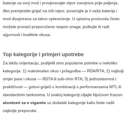
baterije za svoj mod i provjeravajte otpor zavojnice prije paljenja.
Ako premjestite grijač na niži otpor, povećajte je li vaša baterija i
mod dizajnirana za takvo opterećenje. U opisima proizvoda često
možete pronaći preporučene raspon snage; poštujte ih radi
sigurnosti i kvalitete okusa.
Top kategorije i primjeri upotrebe
Za lakšu orijentaciju, podijelili smo popularne potrebe u nekoliko
kategorija: 1) maksimalan okus i prilagodba — RDA/RTA; 2) najbolji
omjer pare i okusa — RDTA ili sub-ohm RTA; 3) jednostavnost i
praktičnost — gotovi grijači u kombinaciji s performansama MTL ili
standardnim tankovima. U svakoj kategoriji ciljajte ključnom frazom
atomizeri za e cigarete
uz dodatak kategorije kako biste našli
najbolje preporuke.