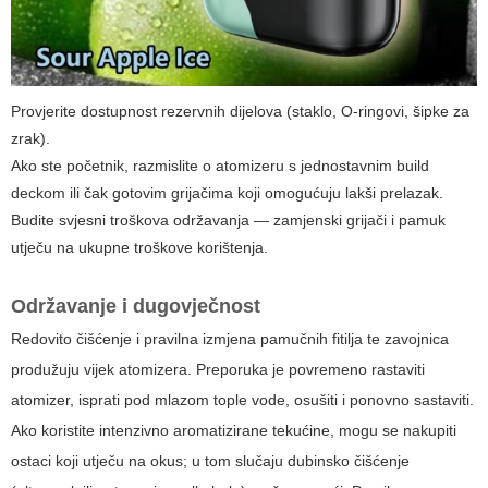
Provjerite dostupnost rezervnih dijelova (staklo, O-ringovi, šipke za
zrak).
Ako ste početnik, razmislite o atomizeru s jednostavnim build
deckom ili čak gotovim grijačima koji omogućuju lakši prelazak.
Budite svjesni troškova održavanja — zamjenski grijači i pamuk
utječu na ukupne troškove korištenja.
Održavanje i dugovječnost
Redovito čišćenje i pravilna izmjena pamučnih fitilja te zavojnica
produžuju vijek atomizera. Preporuka je povremeno rastaviti
atomizer, isprati pod mlazom tople vode, osušiti i ponovno sastaviti.
Ako koristite intenzivno aromatizirane tekućine, mogu se nakupiti
ostaci koji utječu na okus; u tom slučaju dubinsko čišćenje