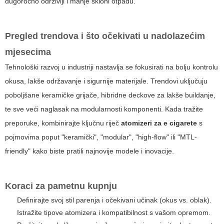
dugoročno održiviji i manje skloni otpadu.
Pregled trendova i što očekivati u nadolazećim
mjesecima
Tehnološki razvoj u industriji nastavlja se fokusirati na bolju kontrolu
okusa, lakše održavanje i sigurnije materijale. Trendovi uključuju
poboljšane keramičke grijače, hibridne deckove za lakše buildanje,
te sve veći naglasak na modularnosti komponenti. Kada tražite
preporuke, kombinirajte ključnu riječ
atomizeri za e cigarete
s
pojmovima poput "keramički", "modular", "high-flow" ili "MTL-
friendly" kako biste pratili najnovije modele i inovacije.
Koraci za pametnu kupnju
Definirajte svoj stil parenja i očekivani učinak (okus vs. oblak).
Istražite tipove atomizera i kompatibilnost s vašom opremom.