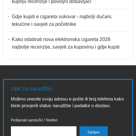
kupnju recenzije i povoljni dobavljači
Gdje kupiti e cigareta vukovar - najbolji dućani,
tekućine i savjeti za početnike
Kako odabrati nova elektronska cigareta 2026
najbolje recenzije, savjeti za kupovinu i gdje kupiti
Upit za narudžbu
Molimo unesite svoju adresu e-pošte ili broj telefona kako
biste provjerili status narudžbe i podatke o dostavi.
Poštanski sandučić / Telefon