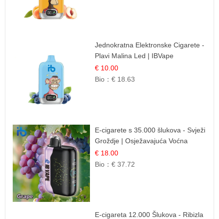
Jednokratna Elektronske Cigarete -
Plavi Malina Led | IBVape
€ 10.00
Bio：
€ 18.63
E-cigarete s 35.000 šlukova - Svježi
Groždje | Osježavajuća Voćna
Aroma
€ 18.00
Bio：
€ 37.72
E-cigareta 12.000 Šlukova - Ribizla