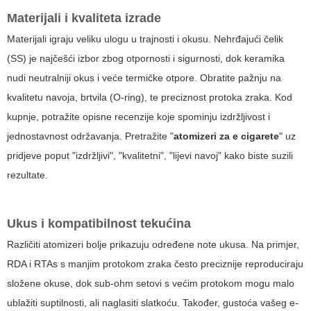
Materijali i kvaliteta izrade
Materijali igraju veliku ulogu u trajnosti i okusu. Nehrđajući čelik
(SS) je najčešći izbor zbog otpornosti i sigurnosti, dok keramika
nudi neutralniji okus i veće termičke otpore. Obratite pažnju na
kvalitetu navoja, brtvila (O-ring), te preciznost protoka zraka. Kod
kupnje, potražite opisne recenzije koje spominju izdržljivost i
jednostavnost održavanja. Pretražite "
atomizeri za e cigarete
" uz
pridjeve poput "izdržljivi", "kvalitetni", "lijevi navoj" kako biste suzili
rezultate.
Ukus i kompatibilnost tekućina
Različiti atomizeri bolje prikazuju određene note ukusa. Na primjer,
RDA i RTAs s manjim protokom zraka često preciznije reproduciraju
složene okuse, dok sub-ohm setovi s većim protokom mogu malo
ublažiti suptilnosti, ali naglasiti slatkoću. Također, gustoća vašeg e-