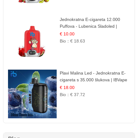
Jednokratna E-cigareta 12.000
Puffova - Lubenica Sladoled |
Ljetna Desertna Aroma
€ 10.00
Bio：
€ 18.63
Plavi Malina Led - Jednokratna E-
cigareta s 35.000 šlukova | IBVape
€ 18.00
Bio：
€ 37.72