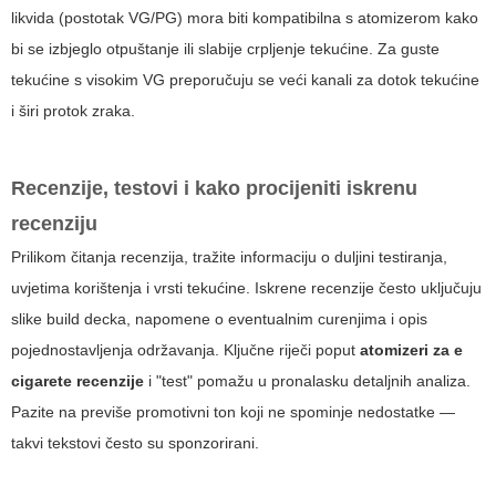
likvida (postotak VG/PG) mora biti kompatibilna s atomizerom kako
bi se izbjeglo otpuštanje ili slabije crpljenje tekućine. Za guste
tekućine s visokim VG preporučuju se veći kanali za dotok tekućine
i širi protok zraka.
Recenzije, testovi i kako procijeniti iskrenu
recenziju
Prilikom čitanja recenzija, tražite informaciju o duljini testiranja,
uvjetima korištenja i vrsti tekućine. Iskrene recenzije često uključuju
slike build decka, napomene o eventualnim curenjima i opis
pojednostavljenja održavanja. Ključne riječi poput
atomizeri za e
cigarete recenzije
i "test" pomažu u pronalasku detaljnih analiza.
Pazite na previše promotivni ton koji ne spominje nedostatke —
takvi tekstovi često su sponzorirani.