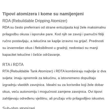
Tipovi atomizera i kome su namijenjeni
RDA (Rebuildable Dripping Atomizer)
RDA su često preferirani od strane entuzijasta koji žele maksimalnu
prilagodbu okusa i isporuke pare. Kod njih se zavoji i pamučni fitilji
ručno postavljaju, a tekućina se kaplje izravno na grijač. Prednosti
su izvanredan okus i fleksibilnost u gradnji; nedostaci su manji
kapacitet tekućine i češće održavanje.
RTA i RDTA
RTA (Rebuildable Tank Atomizer) i RDTA kombiniraju najbolje iz dva
svijeta: imaju spremnik za tekućinu, a istovremeno dopuštaju
izgradnju vlastitih zavojnica. Idealni su za korisnike koji žele dobar
okus, veću autonomiju i mogućnost zamjene zavojnica. Ovi tipovi
zahtijevaju određenu vještinu, ali pružaju vrlo prilagodljivo iskustvo.
Sub-ohm atomizeri