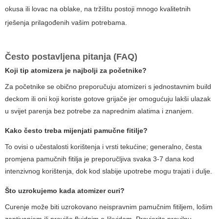
okusa ili lovac na oblake, na tržištu postoji mnogo kvalitetnih
rješenja prilagođenih vašim potrebama.
Često postavljena pitanja (FAQ)
Koji tip atomizera je najbolji za početnike?
Za početnike se obično preporučuju atomizeri s jednostavnim build
deckom ili oni koji koriste gotove grijače jer omogućuju lakši ulazak
u svijet parenja bez potrebe za naprednim alatima i znanjem.
Kako često treba mijenjati pamučne fitilje?
To ovisi o učestalosti korištenja i vrsti tekućine; generalno, česta
promjena pamučnih fitilja je preporučljiva svaka 3-7 dana kod
intenzivnog korištenja, dok kod slabije upotrebe mogu trajati i dulje.
Što uzrokujemo kada atomizer curi?
Curenje može biti uzrokovano neispravnim pamučnim fitiljem, lošim
zaptivanjem ili previše fluidnim e-likvidom. Provjerite pravilnu