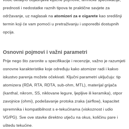
prednosti i nedostatke raznih tipova te praktične savjete za
održavanje, uz naglasak na
atomizeri za e cigarete
kao središnji
termin koji će vam pomoći u pretraživanju i usporedbi dostupnih
opcija.
Osnovni pojmovi i važni parametri
Prije nego što zaronite u specifikacije i recenzije, važno je razumjeti
osnovne karakteristike koje određuju kako atomizer radi i kakvo
iskustvo parenja možete očekivati. Ključni parametri uključuju: tip
atomizera (RDA, RTA, RDTA, sub-ohm, MTL), materijal grijača
(kanthal, nikrom, SS, niklovane legure, ljepljive ili keramika), otpor
zavojnice (ohmi), podešavanje protoka zraka (airflow), kapacitet
spremnika i kompatibilnost s e-tekućinama (viskoznost i udio
VG/PG). Sve ove stavke direktno utječu na okus, količinu pare i
uštedu tekućine.