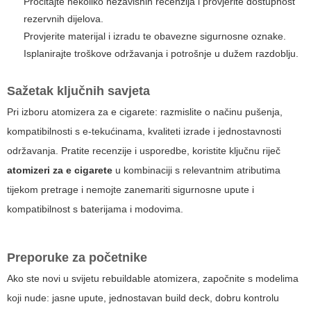
Pročitajte nekoliko nezavisnih recenzija i provjerite dostupnost
rezervnih dijelova.
Provjerite materijal i izradu te obavezne sigurnosne oznake.
Isplanirajte troškove održavanja i potrošnje u dužem razdoblju.
Sažetak ključnih savjeta
Pri izboru atomizera za e cigarete: razmislite o načinu pušenja,
kompatibilnosti s e-tekućinama, kvaliteti izrade i jednostavnosti
održavanja. Pratite recenzije i usporedbe, koristite ključnu riječ
atomizeri za e cigarete
u kombinaciji s relevantnim atributima
tijekom pretrage i nemojte zanemariti sigurnosne upute i
kompatibilnost s baterijama i modovima.
Preporuke za početnike
Ako ste novi u svijetu rebuildable atomizera, započnite s modelima
koji nude: jasne upute, jednostavan build deck, dobru kontrolu