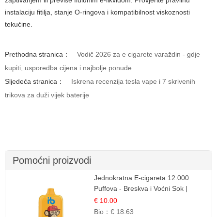
instalaciju fitilja, stanje O-ringova i kompatibilnost viskoznosti
tekućine.
Prethodna stranica：
Vodič 2026 za e cigarete varaždin - gdje
kupiti, usporedba cijena i najbolje ponude
Sljedeća stranica：
Iskrena recenzija tesla vape i 7 skrivenih
trikova za duži vijek baterije
Pomoćni proizvodi
Jednokratna E-cigareta 12.000
Puffova - Breskva i Voćni Sok |
Osježavajuća Voćna Mješavina
€ 10.00
Bio：
€ 18.63