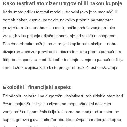
Kako testirati atomizer u trgovini ili nakon kupnje
Kada imate priliku testirati model u trgovini (ako je to moguće) ili
odmah nakon kupnje, postavite nekoliko probnih parametara:
provjerite razinu udobnosti u usnik, način podešavanja protoka
zraka, brzinu grijanja grijača i ponašanje pri različitim snagama.
Posebno obratite pažnju na curenje i kapilarnu funkciju — dobro
dizajniran atomizer pravilno distribuira tekućinu prema pamučnom
fitilju bez kapanja u mod. Također testirajte zamjenu pamučnih fitilja
i montažu zavojnica kako biste procijenili praktičnost održavanja.
Ekološki i financijski aspekt
Pri odabiru spirajte i na dugoročnu isplativost: rebuildable atomizeri
često imaju višu inicijalnu cijenu, no mogu uštedjeti novac jer
zamjena žice i pamučnih fitilja košta znatno manje od konstantne
kupnje gotovih glava. Također obratite pažnju na materijale koji su