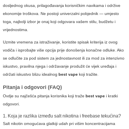
dosljednog okusa, prilagođavanja korisničkim navikama i održive
ekonomije troškova. Ne postoji univerzalni pobjednik — umjesto
toga, najbolji izbor je onaj koji odgovara vašem stilu, budžetu i
vrijednostima.
Uzmite vremena za istraživanje, koristite spisak kriterija iz ovog
vodiča i isprobajte više opcija prije donošenja konačne odluke. Ako
se odlučite za pod sistem za jednostavnost ili za mod za intenzivno
iskustvo, pravilna njega i održavanje produžit će vijek uređaja i
održati iskustvo blizu idealnog
best vape
koji tražite.
Pitanja i odgovori (FAQ)
Ovdje su najčešća pitanja korisnika koji traže
best vape
i kratki
odgovori.
1. Koja je razlika između salt nikotina i freebase tekućina?
Salt nikotin omogućava glatkiji udah pri višim koncentracijama