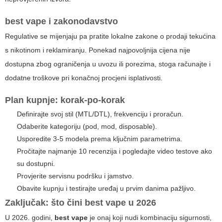
best vape
i zakonodavstvo
Regulative se mijenjaju pa pratite lokalne zakone o prodaji tekućina
s nikotinom i reklamiranju. Ponekad najpovoljnija cijena nije
dostupna zbog ograničenja u uvozu ili porezima, stoga računajte i
dodatne troškove pri konačnoj procjeni isplativosti.
Plan kupnje: korak-po-korak
Definirajte svoj stil (MTL/DTL), frekvenciju i proračun.
Odaberite kategoriju (pod, mod, disposable).
Usporedite 3-5 modela prema ključnim parametrima.
Pročitajte najmanje 10 recenzija i pogledajte video testove ako
su dostupni.
Provjerite servisnu podršku i jamstvo.
Obavite kupnju i testirajte uređaj u prvim danima pažljivo.
Zaključak: što čini
best vape
u 2026
U 2026. godini,
best vape
je onaj koji nudi kombinaciju sigurnosti,