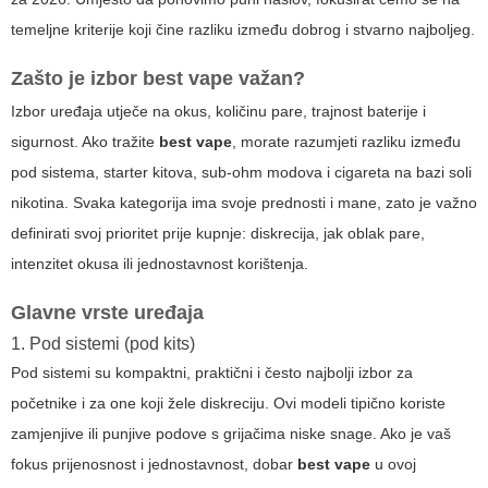
temeljne kriterije koji čine razliku između dobrog i stvarno najboljeg.
Zašto je izbor
best vape
važan?
Izbor uređaja utječe na okus, količinu pare, trajnost baterije i
sigurnost. Ako tražite
best vape
, morate razumjeti razliku između
pod sistema, starter kitova, sub-ohm modova i cigareta na bazi soli
nikotina. Svaka kategorija ima svoje prednosti i mane, zato je važno
definirati svoj prioritet prije kupnje: diskrecija, jak oblak pare,
intenzitet okusa ili jednostavnost korištenja.
Glavne vrste uređaja
1. Pod sistemi (pod kits)
Pod sistemi su kompaktni, praktični i često najbolji izbor za
početnike i za one koji žele diskreciju. Ovi modeli tipično koriste
zamjenjive ili punjive podove s grijačima niske snage. Ako je vaš
fokus prijenosnost i jednostavnost, dobar
best vape
u ovoj