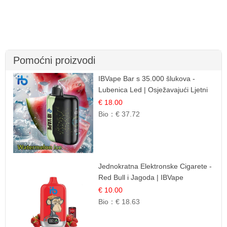
Pomoćni proizvodi
IBVape Bar s 35.000 šlukova -
Lubenica Led | Osježavajući Ljetni
Okus
€ 18.00
Bio：
€ 37.72
Jednokratna Elektronske Cigarete -
Red Bull i Jagoda | IBVape
€ 10.00
Bio：
€ 18.63