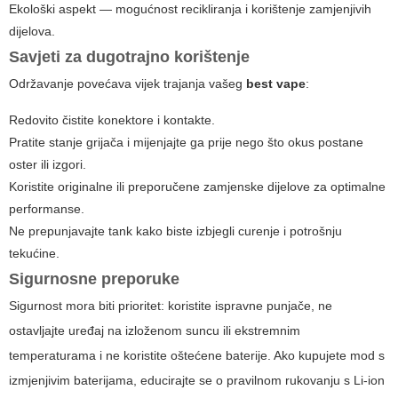
Ekološki aspekt — mogućnost recikliranja i korištenje zamjenjivih
dijelova.
Savjeti za dugotrajno korištenje
Održavanje povećava vijek trajanja vašeg
best vape
:
Redovito čistite konektore i kontakte.
Pratite stanje grijača i mijenjajte ga prije nego što okus postane
oster ili izgori.
Koristite originalne ili preporučene zamjenske dijelove za optimalne
performanse.
Ne prepunjavajte tank kako biste izbjegli curenje i potrošnju
tekućine.
Sigurnosne preporuke
Sigurnost mora biti prioritet: koristite ispravne punjače, ne
ostavljajte uređaj na izloženom suncu ili ekstremnim
temperaturama i ne koristite oštećene baterije. Ako kupujete mod s
izmjenjivim baterijama, educirajte se o pravilnom rukovanju s Li-ion