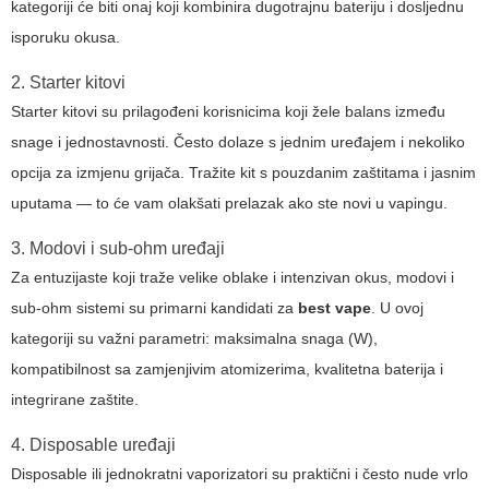
kategoriji će biti onaj koji kombinira dugotrajnu bateriju i dosljednu
isporuku okusa.
2. Starter kitovi
Starter kitovi su prilagođeni korisnicima koji žele balans između
snage i jednostavnosti. Često dolaze s jednim uređajem i nekoliko
opcija za izmjenu grijača. Tražite kit s pouzdanim zaštitama i jasnim
uputama — to će vam olakšati prelazak ako ste novi u vapingu.
3. Modovi i sub-ohm uređaji
Za entuzijaste koji traže velike oblake i intenzivan okus, modovi i
sub-ohm sistemi su primarni kandidati za
best vape
. U ovoj
kategoriji su važni parametri: maksimalna snaga (W),
kompatibilnost sa zamjenjivim atomizerima, kvalitetna baterija i
integrirane zaštite.
4. Disposable uređaji
Disposable ili jednokratni vaporizatori su praktični i često nude vrlo