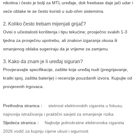
nikotina i često je bolji za MTL uređaje, dok freebase daje jači udar i
veće oblake te se često koristi u sub-ohm sistemima.
2. Koliko često trebam mijenjati grijač?
Ovisi o učestalosti korištenja i tipu tekućine; prosječno svakih 1-3
tjedna za prosječnu upotrebu, ali znakovi izgaranja okusa ili
smanjenog oblaka sugeriraju da je vrijeme za zamjenu.
3. Kako da znam je li uređaj siguran?
Provjeravajte specifikacije, zaštite koje uređaj nudi (pregrijavanje,
kratki spoj, zaštita baterije) i recenzije pouzdanih izvora. Kupujte od
provjerenih trgovaca.
Prethodna stranica：
stetnost elektronskih cigareta u fokusu,
najnovija istraživanja i praktični savjeti za smanjenje rizika
Sljedeća stranica：
Najbolje jednokratne elektronska cigareta
2026 vodič za kupnju cijene ukusi i sigurnost