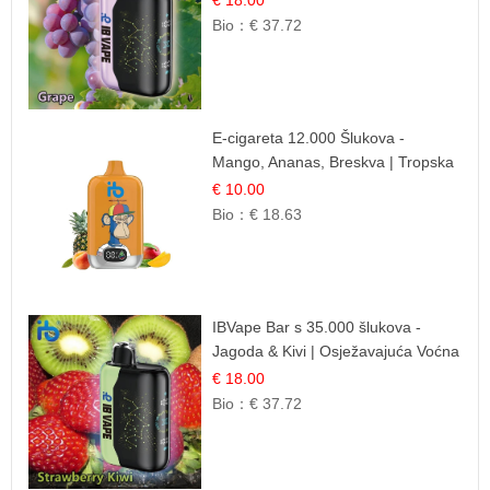
Bio：
€ 37.72
E-cigareta 12.000 Šlukova -
Mango, Ananas, Breskva | Tropska
Voćna Mješavina
€ 10.00
Bio：
€ 18.63
IBVape Bar s 35.000 šlukova -
Jagoda & Kivi | Osježavajuća Voćna
Mješavina
€ 18.00
Bio：
€ 37.72