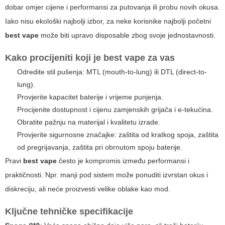
dobar omjer cijene i performansi za putovanja ili probu novih okusa.
Iako nisu ekološki najbolji izbor, za neke korisnike najbolji početni
best vape
može biti upravo disposable zbog svoje jednostavnosti.
Kako procijeniti koji je
best vape
za vas
Odredite stil pušenja: MTL (mouth-to-lung) ili DTL (direct-to-
lung).
Provjerite kapacitet baterije i vrijeme punjenja.
Procijenite dostupnost i cijenu zamjenskih grijača i e-tekućina.
Obratite pažnju na materijal i kvalitetu izrade.
Provjerite sigurnosne značajke: zaštita od kratkog spoja, zaštita
od pregrijavanja, zaštita pri obrnutom spoju baterije.
Pravi
best vape
često je kompromis između performansi i
praktičnosti. Npr. manji pod sistem može ponuditi izvrstan okus i
diskreciju, ali neće proizvesti velike oblake kao mod.
Ključne tehničke specifikacije