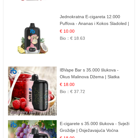
Jednokratna E-cigareta 12.000
Puffova - Ananas i Kokos Sladoled |
Tropski Desert
€ 10.00
Bio：
€ 18.63
IBVape Bar s 35.000 šlukova -
Okus Malinova Džema | Slatka
Voćna Aroma
€ 18.00
Bio：
€ 37.72
E-cigarete s 35.000 šlukova - Svježi
Groždje | Osježavajuća Voćna
Aroma
€ 18.00