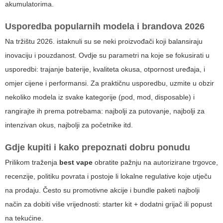
akumulatorima.
Usporedba popularnih modela i brandova 2026
Na tržištu 2026. istaknuli su se neki proizvođači koji balansiraju
inovaciju i pouzdanost. Ovdje su parametri na koje se fokusirati u
usporedbi: trajanje baterije, kvaliteta okusa, otpornost uređaja, i
omjer cijene i performansi. Za praktičnu usporedbu, uzmite u obzir
nekoliko modela iz svake kategorije (pod, mod, disposable) i
rangirajte ih prema potrebama: najbolji za putovanje, najbolji za
intenzivan okus, najbolji za početnike itd.
Gdje kupiti i kako prepoznati dobru ponudu
Prilikom traženja
best vape
obratite pažnju na autorizirane trgovce,
recenzije, politiku povrata i postoje li lokalne regulative koje utječu
na prodaju. Često su promotivne akcije i bundle paketi najbolji
način za dobiti više vrijednosti: starter kit + dodatni grijač ili popust
na tekućine.