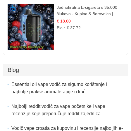
Jednokratna E-cigareta s 35.000
šlukova - Kupina & Borovnica |
Intenzivna Mješavina Šumskog
€ 18.00
Voća
Bio：
€ 37.72
Blog
Essential oil vape vodič za sigurno korištenje i
najbolje prakse aromaterapije u kući
Najbolji reddit vodič za vape početnike i vape
recenzije koje preporučuje reddit zajednica
Vodič vape croatia za kupovinu i recenzije najboljih e-