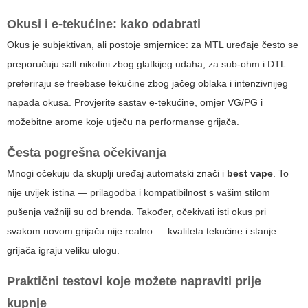
Okusi i e-tekućine: kako odabrati
Okus je subjektivan, ali postoje smjernice: za MTL uređaje često se
preporučuju salt nikotini zbog glatkijeg udaha; za sub-ohm i DTL
preferiraju se freebase tekućine zbog jačeg oblaka i intenzivnijeg
napada okusa. Provjerite sastav e-tekućine, omjer VG/PG i
možebitne arome koje utječu na performanse grijača.
Česta pogrešna očekivanja
Mnogi očekuju da skuplji uređaj automatski znači i
best vape
. To
nije uvijek istina — prilagodba i kompatibilnost s vašim stilom
pušenja važniji su od brenda. Također, očekivati isti okus pri
svakom novom grijaču nije realno — kvaliteta tekućine i stanje
grijača igraju veliku ulogu.
Praktični testovi koje možete napraviti prije
kupnje