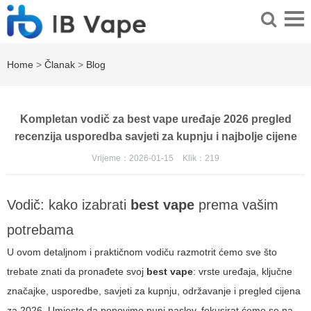
Home
>
Članak
>
Blog
Kompletan vodič za best vape uređaje 2026 pregled
recenzija usporedba savjeti za kupnju i najbolje cijene
Vrijeme：2026-01-15
Klik：
219
Vodič: kako izabrati
best vape
prema vašim
potrebama
U ovom detaljnom i praktičnom vodiču razmotrit ćemo sve što
trebate znati da pronađete svoj
best vape
: vrste uređaja, ključne
značajke, usporedbe, savjeti za kupnju, održavanje i pregled cijena
za 2026. Umjesto da ponovimo puni naslov, fokusirat ćemo se na