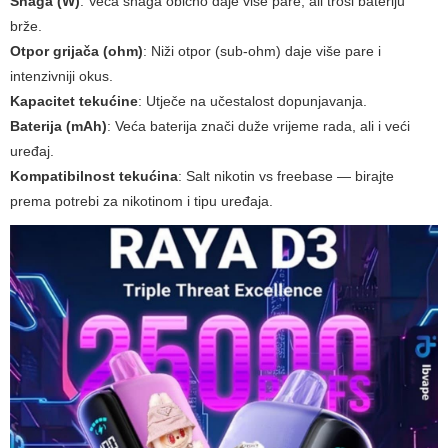
Snaga (W)
: Veća snaga obično daje više pare, ali troši bateriju
brže.
Otpor grijača (ohm)
: Niži otpor (sub-ohm) daje više pare i
intenzivniji okus.
Kapacitet tekućine
: Utječe na učestalost dopunjavanja.
Baterija (mAh)
: Veća baterija znači duže vrijeme rada, ali i veći
uređaj.
Kompatibilnost tekućina
: Salt nikotin vs freebase — birajte
prema potrebi za nikotinom i tipu uređaja.