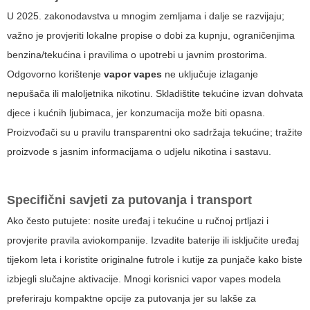
U 2025. zakonodavstva u mnogim zemljama i dalje se razvijaju;
važno je provjeriti lokalne propise o dobi za kupnju, ograničenjima
benzina/tekućina i pravilima o upotrebi u javnim prostorima.
Odgovorno korištenje
vapor vapes
ne uključuje izlaganje
nepušača ili maloljetnika nikotinu. Skladištite tekućine izvan dohvata
djece i kućnih ljubimaca, jer konzumacija može biti opasna.
Proizvođači su u pravilu transparentni oko sadržaja tekućine; tražite
proizvode s jasnim informacijama o udjelu nikotina i sastavu.
Specifični savjeti za putovanja i transport
Ako često putujete: nosite uređaj i tekućine u ručnoj prtljazi i
provjerite pravila aviokompanije. Izvadite baterije ili isključite uređaj
tijekom leta i koristite originalne futrole i kutije za punjače kako biste
izbjegli slučajne aktivacije. Mnogi korisnici
vapor vapes
modela
preferiraju kompaktne opcije za putovanja jer su lakše za