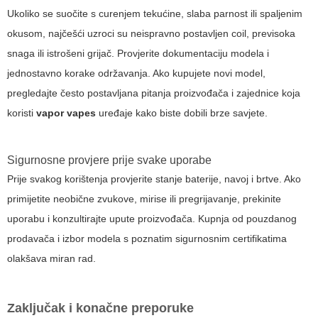
Ukoliko se suočite s curenjem tekućine, slaba parnost ili spaljenim
okusom, najčešći uzroci su neispravno postavljen coil, previsoka
snaga ili istrošeni grijač. Provjerite dokumentaciju modela i
jednostavno korake održavanja. Ako kupujete novi model,
pregledajte često postavljana pitanja proizvođača i zajednice koja
koristi
vapor vapes
uređaje kako biste dobili brze savjete.
Sigurnosne provjere prije svake uporabe
Prije svakog korištenja provjerite stanje baterije, navoj i brtve. Ako
primijetite neobične zvukove, mirise ili pregrijavanje, prekinite
uporabu i konzultirajte upute proizvođača. Kupnja od pouzdanog
prodavača i izbor modela s poznatim sigurnosnim certifikatima
olakšava miran rad.
Zaključak i konačne preporuke