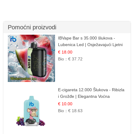
Pomoćni proizvodi
IBVape Bar s 35.000 šlukova -
Lubenica Led | Osježavajući Ljetni
Okus
€ 18.00
Bio：
€ 37.72
E-cigareta 12.000 Šlukova - Ribizla
i Grožđe | Elegantna Voćna
Kombinacija
€ 10.00
Bio：
€ 18.63