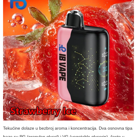
Tekućine dolaze u bezbroj aroma i koncentracija. Dva osnovna tipa
baze su PG (propylen glycol) i VG (vegetable glycerin), često u