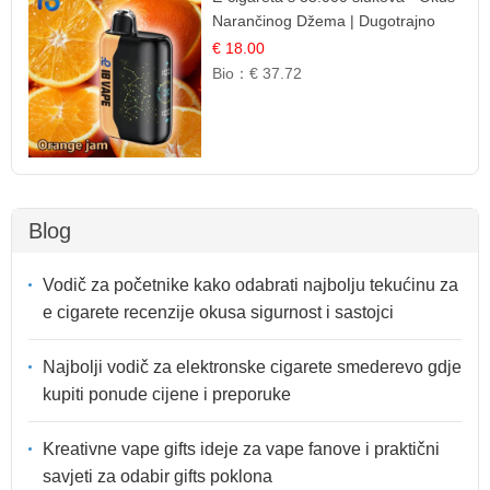
Narančinog Džema | Dugotrajno
Iskustvo
€ 18.00
Bio：
€ 37.72
Blog
Vodič za početnike kako odabrati najbolju tekućinu za
e cigarete recenzije okusa sigurnost i sastojci
Najbolji vodič za elektronske cigarete smederevo gdje
kupiti ponude cijene i preporuke
Kreativne vape gifts ideje za vape fanove i praktični
savjeti za odabir gifts poklona