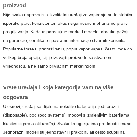
proizvod
Nije svaka naprava ista: kvalitetni uređaji za vapiranje nude stabilnu
isporuku pare, konzistentan okus i sigurnosne mehanizme protiv
pregrijavanja. Kada uspoređujete marke i modele, obratite pažnju
na garancije, certifikate i povratne informacije stvarnih korisnika.
Popularne fraze u pretraživanju, poput
vapor vapes
, često vode do
velikog broja opcija; cilj je izdvojiti proizvode sa stvarnom
vrijednošću, a ne samo privlačnim marketingom.
Vrste uređaja i koja kategorija vam najviše
odgovara
U osnovi, uređaji se dijele na nekoliko kategorija: jednorazni
(disposable), pod (pod systems), modovi s izmjenjivim baterijama i
klasični cigareta-stil uređaji. Svaka kategorija ima prednosti i mane.
Jednorazni modeli su jednostavni i praktični, ali često skuplji na