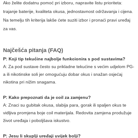
Ako želite dodatnu pomoć pri izboru, napravite listu prioriteta:
trajanje baterije, kvaliteta okusa, jednostavnost održavanja i cijena.
Na temelju tih kriterija lakše ćete suziti izbor i pronaći pravi uređaj
za vas.
Najčešća pitanja (FAQ)
P: Koji tip tekućine najbolje funkcionira s pod sustavima?
A:
Za pod sustave često su prikladne tekućine s većim udjelom PG-
a ili nikotinske soli jer omogućuju dobar okus i snažan osjećaj
nikotina pri nižim snagama.
P: Kako prepoznati da je coil za zamjenu?
A:
Znaci su gubitak okusa, slabija para, gorak ili spaljen okus te
vidljiva promjena boje coil materijala. Redovita zamjena produžuje
život uređaja i poboljšava iskustvo.
P: Jesu li skuplji uređaji uvijek bolji?