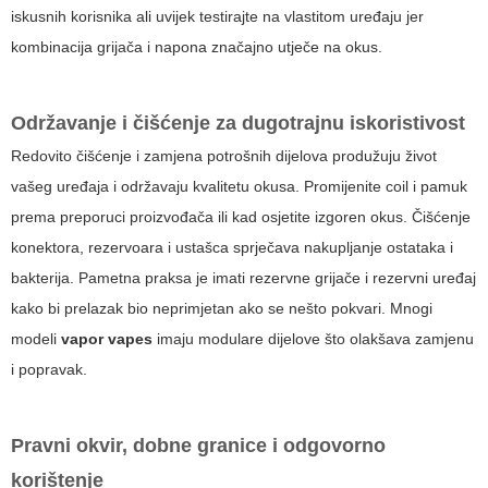
iskusnih korisnika ali uvijek testirajte na vlastitom uređaju jer
kombinacija grijača i napona značajno utječe na okus.
Održavanje i čišćenje za dugotrajnu iskoristivost
Redovito čišćenje i zamjena potrošnih dijelova produžuju život
vašeg uređaja i održavaju kvalitetu okusa. Promijenite coil i pamuk
prema preporuci proizvođača ili kad osjetite izgoren okus. Čišćenje
konektora, rezervoara i ustašca sprječava nakupljanje ostataka i
bakterija. Pametna praksa je imati rezervne grijače i rezervni uređaj
kako bi prelazak bio neprimjetan ako se nešto pokvari. Mnogi
modeli
vapor vapes
imaju modulare dijelove što olakšava zamjenu
i popravak.
Pravni okvir, dobne granice i odgovorno
korištenje