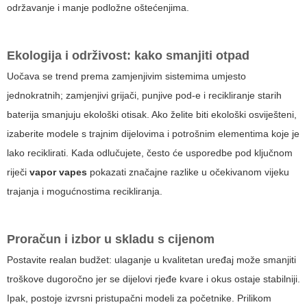
održavanje i manje podložne oštećenjima.
Ekologija i održivost: kako smanjiti otpad
Uočava se trend prema zamjenjivim sistemima umjesto
jednokratnih; zamjenjivi grijači, punjive pod-e i recikliranje starih
baterija smanjuju ekološki otisak. Ako želite biti ekološki osviješteni,
izaberite modele s trajnim dijelovima i potrošnim elementima koje je
lako reciklirati. Kada odlučujete, često će usporedbe pod ključnom
riječi
vapor vapes
pokazati značajne razlike u očekivanom vijeku
trajanja i mogućnostima recikliranja.
Proračun i izbor u skladu s cijenom
Postavite realan budžet: ulaganje u kvalitetan uređaj može smanjiti
troškove dugoročno jer se dijelovi rjeđe kvare i okus ostaje stabilniji.
Ipak, postoje izvrsni pristupačni modeli za početnike. Prilikom