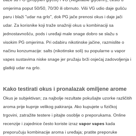
omjerima poput 50/50, 70/30 ili obrnuto. Viši VG udio daje gušću
paru i blaži "udar na grlo", dok PG jače prenosi okus i daje jači
udar. Za korisnike koji traže snažniji okus u kombinaciji sa
jednostavnošću, pods i uređaji male snage dobro se slažu s
visokim PG omjerima. Pri odabiru nikotinske jačine, razmislite o
načinu konzumacije: salts (nikotinske soli) su popularne u
vapor
vapes
sustavima niske snage jer pružaju brži osjećaj zadovoljenja i
glatkiji udar na grlo.
Kako testirati okus i pronalazak omiljene arome
Okus je subjektivan; za najbolje rezultate pokušajte uzorke različitih
aroma prije kupnje velikog pakiranja. Ako kupujete u fizičkoj
trgovini, zatražite testere i pitajte osoblje o preporukama. Online
recenzije i zajednice često koriste izraz
vapor vapes
kada
preporučuju kombinacije aroma i uređaja; pratite preporuke