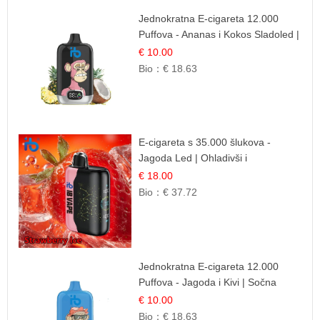
Jednokratna E-cigareta 12.000
Puffova - Ananas i Kokos Sladoled |
Tropski Desert
€ 10.00
Bio：
€ 18.63
E-cigareta s 35.000 šlukova -
Jagoda Led | Ohladivši i
Osježavajući Okus
€ 18.00
Bio：
€ 37.72
Jednokratna E-cigareta 12.000
Puffova - Jagoda i Kivi | Sočna
Voćna Kombinacija
€ 10.00
Bio：
€ 18.63