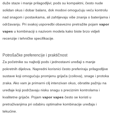
duže staze i manje prilagodljivi; pods su kompaktni, često nude
solidan okus i dobar balans, dok modovi omogućuju veću kontrolu
nad snagom i postavkama, ali zahtijevaju više znanja o baterijama i
održavanju. Pri svakoj usporedbi obavezno pretražite pojam
vapor
vapes
u kombinaciji s nazivom modela kako biste brzo vidjeli
recenzije i tehničke specifikacije.
Potrošačke preferencije i praktičnost
Za početnike su najbolji pods i jednostavni uređaji s manje
pokretnih dijelova. Napredni korisnici često preferiraju prilagodljive
sustave koji omogućuju promjenu grijača (coilova), snage i protoka
zraka. Ako vam je primarni cilj intenzivan okus, obratite pažnju na
uređaje koji podržavaju nisku snagu s preciznim kontrolama i
kvalitetne grijače. Pojam
vapor vapes
često se koristi u
pretraživanjima pri odabiru optimalne kombinacije uređaja i
tekućine.