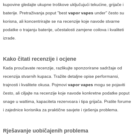
kupovine gledajte ukupne troškove uključujući tekućine, grijače i
baterije. Pretraživanja poput "best
vapor vapes
under" često su
korisna, ali koncentrirajte se na recenzije koje navode stvarne
podatke o trajanju baterije, učestalosti zamjene coilova i kvaliteti
izrade.
Kako čitati recenzije i ocjene
Kada proučavate recenzije, razlikujte sponzorirane sadržaje od
recenzija stvarnih kupaca. Tražite detaljne opise performansi,
trajnosti i kvalitete okusa. Pojmovi
vapor vapes
mogu se pojaviti
često, ali ciljajte na recenzije koje navode konkretne podatke poput
snage u wattima, kapaciteta rezervoara i tipa grijača. Pratite forume
i zajednice korisnika za praktične savjete i rješenja problema.
Rješavanje uobičajenih problema