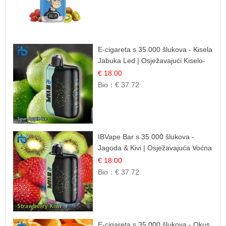
E-cigareta s 35.000 šlukova - Kisela
Jabuka Led | Osježavajući Kiselo-
Slatki Okus
€ 18.00
Bio：
€ 37.72
IBVape Bar s 35.000 šlukova -
Jagoda & Kivi | Osježavajuća Voćna
Mješavina
€ 18.00
Bio：
€ 37.72
E-cigareta s 35.000 šlukova - Okus