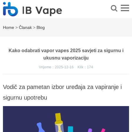
Home
>
Članak
>
Blog
Kako odabrati vapor vapes 2025 savjeti za sigurnu i
ukusnu vaporizaciju
Vrijeme：2025-12-16
Klik：
174
Vodič za pametan izbor uređaja za vapiranje i
sigurnu upotrebu