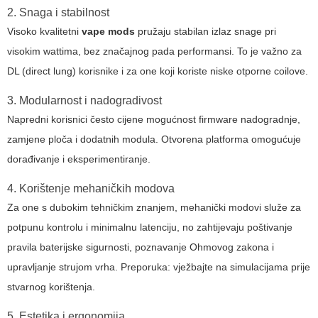
2. Snaga i stabilnost
Visoko kvalitetni
vape mods
pružaju stabilan izlaz snage pri
visokim wattima, bez značajnog pada performansi. To je važno za
DL (direct lung) korisnike i za one koji koriste niske otporne coilove.
3. Modularnost i nadogradivost
Napredni korisnici često cijene mogućnost firmware nadogradnje,
zamjene ploča i dodatnih modula. Otvorena platforma omogućuje
dorađivanje i eksperimentiranje.
4. Korištenje mehaničkih modova
Za one s dubokim tehničkim znanjem, mehanički modovi služe za
potpunu kontrolu i minimalnu latenciju, no zahtijevaju poštivanje
pravila baterijske sigurnosti, poznavanje Ohmovog zakona i
upravljanje strujom vrha. Preporuka: vježbajte na simulacijama prije
stvarnog korištenja.
5. Estetika i ergonomija