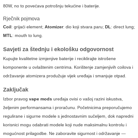
80W, no to povećava potrošnju tekućine i baterije.
Rječnik pojmova
Coil
: grijaći element;
Atomizer
: dio koji stvara paru;
DL
: direct lung;
MTL
: mouth to lung.
Savjeti za štednju i ekološku odgovornost
Kupujte kvalitetne izmjenjive baterije i reciklirajte istrošene
komponente u ovlaštenim centrima. Korištenje zamjenjivih coilova i
održavanje atomizera produžuje vijek uređaja i smanjuje otpad.
Zaključak
Izbor pravog
vape mods
uređaja ovisi o vašoj razini iskustva,
željenim performansama i proračunu. Početnicima preporučujemo
regulirane i sigurne modele s jednostavnim sučeljem, dok napredni
korisnici mogu odabrati modele koji nude maksimalnu kontrolu i
mogućnost prilagodbe. Ne zaboravite sigurnost i održavanje —