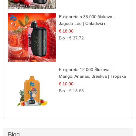
E-cigareta s 35.000 šlukova -
Jagoda Led | Ohladivši i
Osježavajući Okus
€ 18.00
Bio：
€ 37.72
E-cigareta 12.000 Šlukova -
Mango, Ananas, Breskva | Tropska
Voćna Mješavina
€ 10.00
Bio：
€ 18.63
Blog