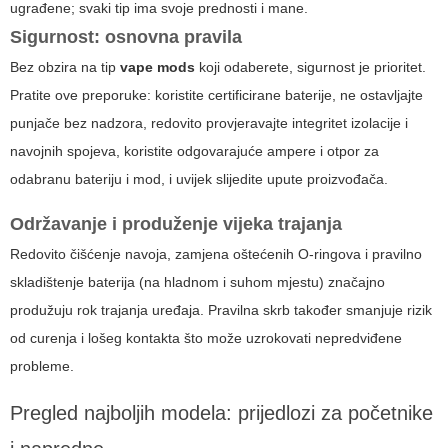
ugrađene; svaki tip ima svoje prednosti i mane.
Sigurnost: osnovna pravila
Bez obzira na tip
vape mods
koji odaberete, sigurnost je prioritet.
Pratite ove preporuke: koristite certificirane baterije, ne ostavljajte
punjače bez nadzora, redovito provjeravajte integritet izolacije i
navojnih spojeva, koristite odgovarajuće ampere i otpor za
odabranu bateriju i mod, i uvijek slijedite upute proizvođača.
Održavanje i produženje vijeka trajanja
Redovito čišćenje navoja, zamjena oštećenih O-ringova i pravilno
skladištenje baterija (na hladnom i suhom mjestu) značajno
produžuju rok trajanja uređaja. Pravilna skrb također smanjuje rizik
od curenja i lošeg kontakta što može uzrokovati nepredviđene
probleme.
Pregled najboljih modela: prijedlozi za početnike