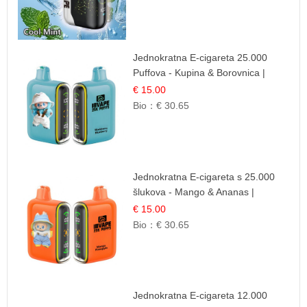
Jednokratna E-cigareta 25.000
Puffova - Kupina & Borovnica |
Šumska Voćna Mješavina
€ 15.00
Bio：
€ 30.65
Jednokratna E-cigareta s 25.000
šlukova - Mango & Ananas |
Egzotična Voćna Mješavina
€ 15.00
Bio：
€ 30.65
Jednokratna E-cigareta 12.000