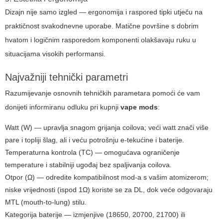
Dizajn nije samo izgled — ergonomija i raspored tipki utječu na
praktičnost svakodnevne uporabe. Matične površine s dobrim
hvatom i logičnim rasporedom komponenti olakšavaju ruku u
situacijama visokih performansi.
Najvažniji tehnički parametri
Razumijevanje osnovnih tehničkih parametara pomoći će vam
donijeti informiranu odluku pri kupnji
vape mods
:
Watt (W) — upravlja snagom grijanja coilova; veći watt znači više
pare i topliji šlag, ali i veću potrošnju e-tekućine i baterije.
Temperaturna kontrola (TC) — omogućava ograničenje
temperature i stabilniji ugođaj bez spaljivanja coilova.
Otpor (Ω) — odredite kompatibilnost mod-a s vašim atomizerom;
niske vrijednosti (ispod 1Ω) koriste se za DL, dok veće odgovaraju
MTL (mouth-to-lung) stilu.
Kategorija baterije — izmjenjive (18650, 20700, 21700) ili