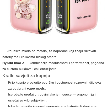
— vrhunska izrada od metala, za napredne koji znaju rukovati
baterijama i coilovima niskog otpora.
Hybrid mod Z
— kombinacija modularnosti i performansi, pogodna
za custom buildove i coil entuzijaste.
Kratki savjeti za kupnju
Prije kupnje provjerite podršku i dostupnost rezervnih dijelova
za odabrani
vape mods
.
Isprobajte uređaj u trgovini ako je moguće — ergonomija i
osjećaj su vrlo subjektivni.
Nikada nemojte kupovati neprovjerene baterije ili klonirane