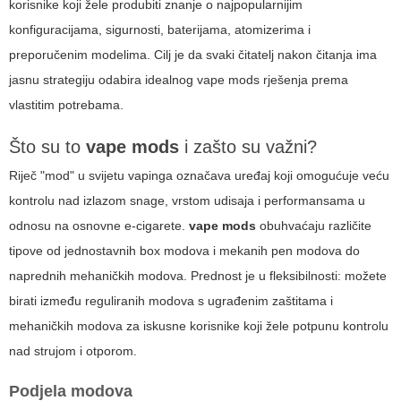
korisnike koji žele produbiti znanje o najpopularnijim
konfiguracijama, sigurnosti, baterijama, atomizerima i
preporučenim modelima. Cilj je da svaki čitatelj nakon čitanja ima
jasnu strategiju odabira idealnog
vape mods
rješenja prema
vlastitim potrebama.
Što su to
vape mods
i zašto su važni?
Riječ "mod" u svijetu vapinga označava uređaj koji omogućuje veću
kontrolu nad izlazom snage, vrstom udisaja i performansama u
odnosu na osnovne e-cigarete.
vape mods
obuhvaćaju različite
tipove od jednostavnih box modova i mekanih pen modova do
naprednih mehaničkih modova. Prednost je u fleksibilnosti: možete
birati između reguliranih modova s ugrađenim zaštitama i
mehaničkih modova za iskusne korisnike koji žele potpunu kontrolu
nad strujom i otporom.
Podjela modova