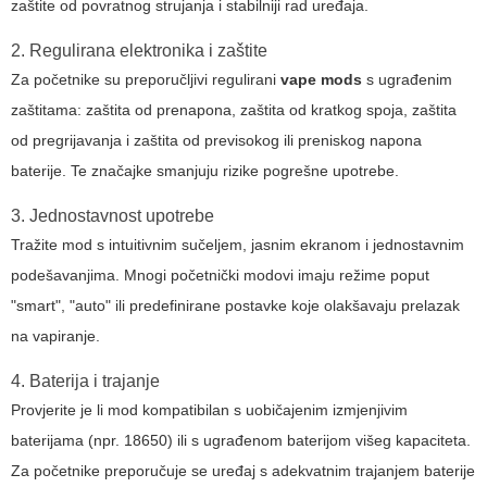
zaštite od povratnog strujanja i stabilniji rad uređaja.
2. Regulirana elektronika i zaštite
Za početnike su preporučljivi
regulirani
vape mods
s ugrađenim
zaštitama: zaštita od prenapona, zaštita od kratkog spoja, zaštita
od pregrijavanja i zaštita od previsokog ili preniskog napona
baterije. Te značajke smanjuju rizike pogrešne upotrebe.
3. Jednostavnost upotrebe
Tražite mod s intuitivnim sučeljem, jasnim ekranom i jednostavnim
podešavanjima. Mnogi početnički modovi imaju režime poput
"smart", "auto" ili predefinirane postavke koje olakšavaju prelazak
na vapiranje.
4. Baterija i trajanje
Provjerite je li mod kompatibilan s uobičajenim izmjenjivim
baterijama (npr. 18650) ili s ugrađenom baterijom višeg kapaciteta.
Za početnike preporučuje se uređaj s adekvatnim trajanjem baterije