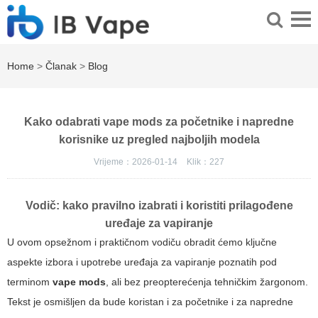
Home
>
Članak
>
Blog
Kako odabrati vape mods za početnike i napredne
korisnike uz pregled najboljih modela
Vrijeme：2026-01-14
Klik：
227
Vodič: kako pravilno izabrati i koristiti prilagođene
uređaje za vapiranje
U ovom opsežnom i praktičnom vodiču obradit ćemo ključne
aspekte izbora i upotrebe uređaja za vapiranje poznatih pod
terminom
vape mods
, ali bez preopterećenja tehničkim žargonom.
Tekst je osmišljen da bude koristan i za početnike i za napredne