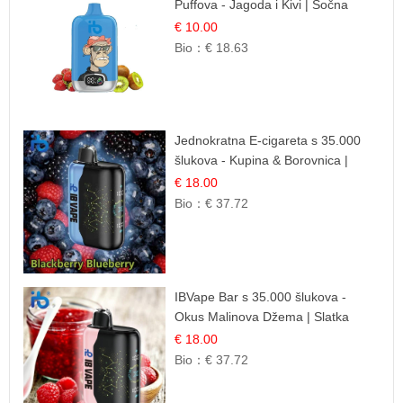
Puffova - Jagoda i Kivi | Sočna
Voćna Kombinacija
€ 10.00
Bio：
€ 18.63
Jednokratna E-cigareta s 35.000
šlukova - Kupina & Borovnica |
Intenzivna Mješavina Šumskog
€ 18.00
Voća
Bio：
€ 37.72
IBVape Bar s 35.000 šlukova -
Okus Malinova Džema | Slatka
Voćna Aroma
€ 18.00
Bio：
€ 37.72