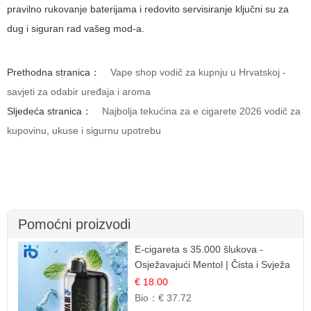
pravilno rukovanje baterijama i redovito servisiranje ključni su za
dug i siguran rad vašeg mod-a.
Prethodna stranica：
Vape shop vodič za kupnju u Hrvatskoj -
savjeti za odabir uređaja i aroma
Sljedeća stranica：
Najbolja tekućina za e cigarete 2026 vodič za
kupovinu, ukuse i sigurnu upotrebu
Pomoćni proizvodi
E-cigareta s 35.000 šlukova -
Osježavajući Mentol | Čista i Svježa
Okus
€ 18.00
Bio：
€ 37.72