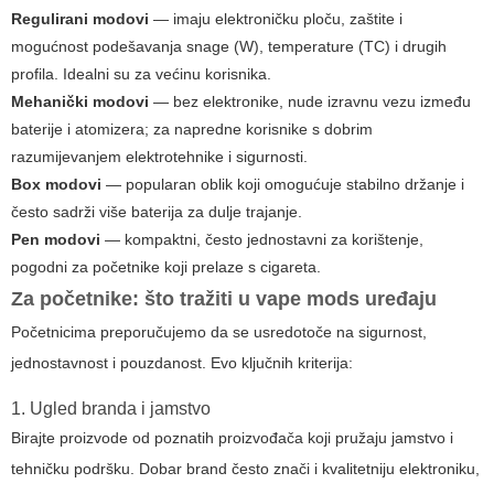
Regulirani modovi
— imaju elektroničku ploču, zaštite i
mogućnost podešavanja snage (W), temperature (TC) i drugih
profila. Idealni su za većinu korisnika.
Mehanički modovi
— bez elektronike, nude izravnu vezu između
baterije i atomizera; za napredne korisnike s dobrim
razumijevanjem elektrotehnike i sigurnosti.
Box modovi
— popularan oblik koji omogućuje stabilno držanje i
često sadrži više baterija za dulje trajanje.
Pen modovi
— kompaktni, često jednostavni za korištenje,
pogodni za početnike koji prelaze s cigareta.
Za početnike: što tražiti u
vape mods
uređaju
Početnicima preporučujemo da se usredotoče na sigurnost,
jednostavnost i pouzdanost. Evo ključnih kriterija:
1. Ugled branda i jamstvo
Birajte proizvode od poznatih proizvođača koji pružaju jamstvo i
tehničku podršku. Dobar brand često znači i kvalitetniju elektroniku,