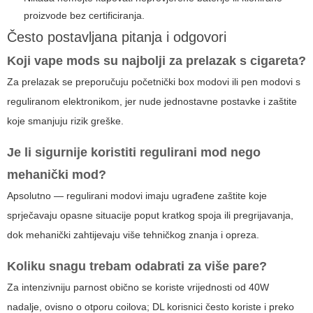
proizvode bez certificiranja.
Često postavljana pitanja i odgovori
Koji
vape mods
su najbolji za prelazak s cigareta?
Za prelazak se preporučuju početnički box modovi ili pen modovi s
reguliranom elektronikom, jer nude jednostavne postavke i zaštite
koje smanjuju rizik greške.
Je li sigurnije koristiti regulirani mod nego
mehanički mod?
Apsolutno — regulirani modovi imaju ugrađene zaštite koje
sprječavaju opasne situacije poput kratkog spoja ili pregrijavanja,
dok mehanički zahtijevaju više tehničkog znanja i opreza.
Koliku snagu trebam odabrati za više pare?
Za intenzivniju parnost obično se koriste vrijednosti od 40W
nadalje, ovisno o otporu coilova; DL korisnici često koriste i preko