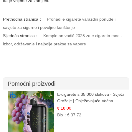
da je vrijeme za zamjenu.
Prethodna stranica：
Pronađi e cigarete varaždin ponude i
savjete za sigurno i povoljno korištenje
Sljedeća stranica：
Kompletan vodič 2025 za e cigareta mod -
izbor, održavanje i najbolje prakse za vapere
Pomoćni proizvodi
E-cigarete s 35.000 šlukova - Svježi
Groždje | Osježavajuća Voćna
Aroma
€ 18.00
Bio：
€ 37.72