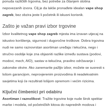
ponuda različitih trgovina, bez potrebe za čitanjem stotina
nepovezanih izvora. Cilj je da lakše pronađete idealan
vape shop
zagreb
, bez obzira jeste li početnik ili iskusni korisnik.
Zašto je važan pravi izbor trgovine
Izbor kvalitetnog
vape shop zagreb
mjesta ima izravan utjecaj na
iskustvo korištenja, sigurnost i dugoročne troškove. Dobra trgovina
nudi ne samo raznovrstan asortiman uređaja i tekućina, nego i
stručno osoblje koje zna objasniti razlike između sustava (podovi,
modovi, mech, AIO), sastav e-tekućina, pravilno održavanje i
zakonske okvire. Ako zanemarite pažljiv izbor, možete se susresti s
lošom garancijom, neprovjerenim proizvodima ili neadekvatnim
savjetima koji će rezultirati lošijom opremom i većim rizicima.
Ključni čimbenici pri odabiru
Asortiman i raznolikost
: Tražite trgovine koje nude širok spektar
marke i modela, od početničkih kitova do naprednih modova i