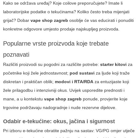
Kako se održava uređaj? Koje coilove preporučujete? Imate li
laboratorijske podatke o tekućinama? Koliko često treba mijenjati
grijač? Dobar
vape shop zagreb
osoblje će vas educirati i ponuditi
konkretne odgovore umjesto prodaje najskupljeg proizvoda.
Popularne vrste proizvoda koje trebate
poznavati
Različiti proizvodi su pogodni za različite potrebe:
starter kitovi
za
početnike koji žele jednostavnost;
pod sustavi
za ljude koji traže
diskretan i praktičan oblik;
modovi i RTA/RDA
za entuzijaste koji
žele prilagodbu i intenzivniji okus. Uvijek usporedite prednosti i
mane, a u kontekstu
vape shop zagreb
ponude, provjerite koje
trgovine podržavaju nadogradnje i nude rezervne dijelove.
Odabir e-tekućine: okus, jačina i sigurnost
Pri izboru e-tekućine obratite pažnju na sastav: VG/PG omjer utječe