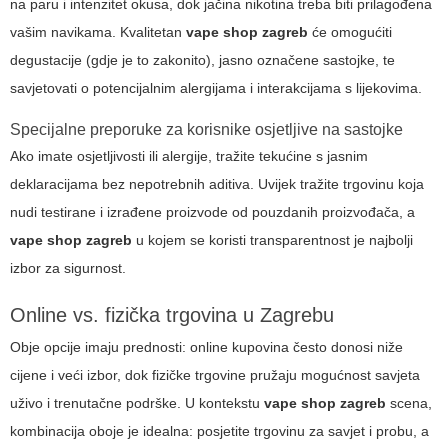
na paru i intenzitet okusa, dok jačina nikotina treba biti prilagođena
vašim navikama. Kvalitetan
vape shop zagreb
će omogućiti
degustacije (gdje je to zakonito), jasno označene sastojke, te
savjetovati o potencijalnim alergijama i interakcijama s lijekovima.
Specijalne preporuke za korisnike osjetljive na sastojke
Ako imate osjetljivosti ili alergije, tražite tekućine s jasnim
deklaracijama bez nepotrebnih aditiva. Uvijek tražite trgovinu koja
nudi testirane i izrađene proizvode od pouzdanih proizvođača, a
vape shop zagreb
u kojem se koristi transparentnost je najbolji
izbor za sigurnost.
Online vs. fizička trgovina u Zagrebu
Obje opcije imaju prednosti: online kupovina često donosi niže
cijene i veći izbor, dok fizičke trgovine pružaju mogućnost savjeta
uživo i trenutačne podrške. U kontekstu
vape shop zagreb
scena,
kombinacija oboje je idealna: posjetite trgovinu za savjet i probu, a