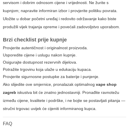
servisom i dobrim odnosom cijene i vrijednosti. Ne žurite s
kupnjom; napravite informiran izbor i provjerite politiku povrata.
Uložite u dobar početni uređaj i redovito održavanje kako biste
produžili vijek trajanja opreme i povećali zadovoljstvo uporabom.
Brzi checklist prije kupnje
Provjerite autentičnost i originalnost proizvoda.
Usporedite cijene i uslugu nakon kupnje.
Osigurajte dostupnost rezervnih dijelova.
Potražite trgovinu koja ulaže u edukaciju kupaca.
Provjerite sigurnosne postupke za baterije i punjenje.
Ako slijedite ove smjernice, pronalazak optimalnog
vape shop
zagreb
iskustva bit će znatno jednostavniji. Pronađite ravnotežu
između cijene, kvalitete i podrške, i ne bojte se postavljati pitanja —
stručni trgovac uvijek će cijeniti informiranog kupca.
FAQ