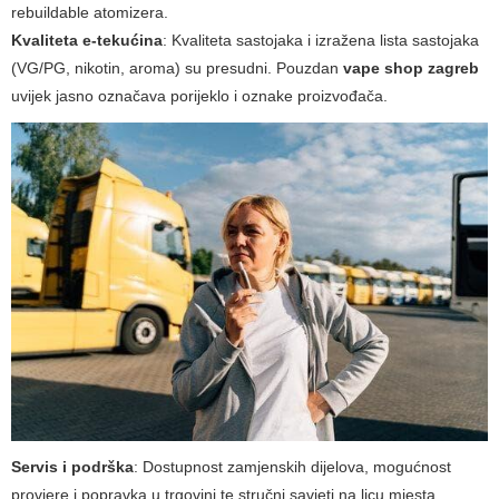
rebuildable atomizera.
Kvaliteta e-tekućina
: Kvaliteta sastojaka i izražena lista sastojaka
(VG/PG, nikotin, aroma) su presudni. Pouzdan
vape shop zagreb
uvijek jasno označava porijeklo i oznake proizvođača.
Servis i podrška
: Dostupnost zamjenskih dijelova, mogućnost
provjere i popravka u trgovini te stručni savjeti na licu mjesta.