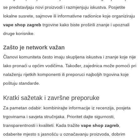
se predstavljaju novi proizvodi i razmjenjuju iskustva. Posjetite
lokalne susrete, sajmove ili informativne radionice koje organiziraju
vape shop zagreb
trgovine kako biste proširili znanje i upoznali
druge korisnike.
Zašto je network važan
Članovi komuniteta često imaju skupljena iskustva i znanje koje nije
lako pronaći u općim vodičima. Također, zajednica može pomoći pri
nalaženju rijetkih komponenti ili preporuci najboljih trgovina koje
poštuju standarde.
Kratki sažetak i završne preporuke
Za pametan odabir: kombinirajte informacije iz recenzija, posjeta
trgovinama i savjeta stručnjaka. Prioritet dajte sigurnosti,
transparentnosti i kvaliteti. Kada tražite
vape shop zagreb
,
odaberite mjesto s jasnošću u označavanju proizvoda, dobrim