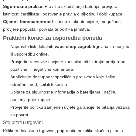
Sigurnosne prakse
: Pravilno skladištenje baterija, provjera
istinitosti certifikata i poštivanje pravila o nikotinu i dobi kupaca.
Cijene i transparentnost
: Jasno istaknute cijene, mogućnost
provjere popusta i povrata te politika jamstva.
Praktični koraci za usporedbu ponuda
Napravite listu lokalnih
vape shop zagreb
trgovina za posjetu
ili usporedbu online.
Provjerite recenzije i ocjene korisnika, ali filtrirajte pretjerano
pozitivne ili negativne komentare.
Analizirajte dostupnost specifičnih proizvoda koje želite:
određeni mod, coil ili tekućina.
Upitajte za sigurnosne informacije o baterijama i načinu
punjenja prije kupnje.
Provjerite politiku zamjene i uvjete garancije, te pitanja vezana
za povrat.
Što pitati u trgovini
Prilikom dolaska u trgovinu, pripremite nekoliko ključnih pitanja: