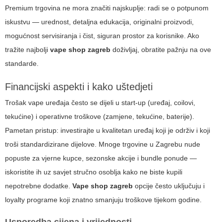
Premium trgovina ne mora značiti najskuplje: radi se o potpunom
iskustvu — urednost, detaljna edukacija, originalni proizvodi,
mogućnost servisiranja i čist, siguran prostor za korisnike. Ako
tražite najbolji
vape shop zagreb
doživljaj, obratite pažnju na ove
standarde.
Financijski aspekti i kako uštedjeti
Trošak vape uređaja često se dijeli u start-up (uređaj, coilovi,
tekućine) i operativne troškove (zamjene, tekućine, baterije).
Pametan pristup: investirajte u kvalitetan uređaj koji je održiv i koji
troši standardizirane dijelove. Mnoge trgovine u Zagrebu nude
popuste za vjerne kupce, sezonske akcije i bundle ponude —
iskoristite ih uz savjet stručno osoblja kako ne biste kupili
nepotrebne dodatke.
Vape shop zagreb
opcije često uključuju i
loyalty programe koji znatno smanjuju troškove tijekom godine.
Usporedba cijena i vrijednosti