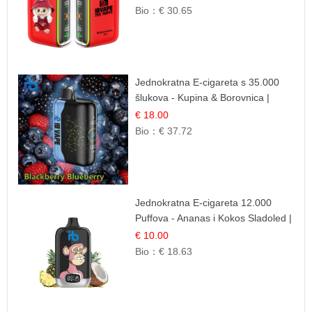
Bio：
€ 30.65
Jednokratna E-cigareta s 35.000
šlukova - Kupina & Borovnica |
Intenzivna Mješavina Šumskog
€ 18.00
Voća
Bio：
€ 37.72
Jednokratna E-cigareta 12.000
Puffova - Ananas i Kokos Sladoled |
Tropski Desert
€ 10.00
Bio：
€ 18.63