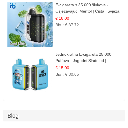
E-cigareta s 35.000 šlukova -
Osježavajući Mentol | Čista i Svježa
Okus
€ 18.00
Bio：
€ 37.72
Jednokratna E-cigareta 25.000
Puffova - Jagodni Sladoled |
Kremasta Slatka Okus
€ 15.00
Bio：
€ 30.65
Blog