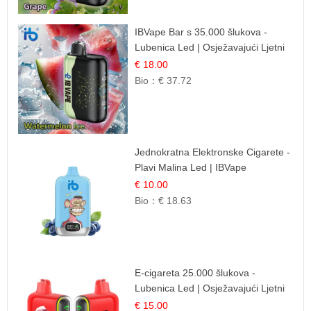
IBVape Bar s 35.000 šlukova -
Lubenica Led | Osježavajući Ljetni
Okus
€ 18.00
Bio：
€ 37.72
Jednokratna Elektronske Cigarete -
Plavi Malina Led | IBVape
€ 10.00
Bio：
€ 18.63
E-cigareta 25.000 šlukova -
Lubenica Led | Osježavajući Ljetni
Okus
€ 15.00