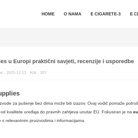
HOME
O NAMA
E CIGARETE-3
E C
s u Europi praktični savjeti, recenzije i usporedbe
eme：2025-12-13
Klik：
307
upplies
zvode za pušenje bez dima može biti izazov. Ovaj vodič pomaže potro
 od kvalitete uređaja do pravnih zahtjeva unutar EU. Fokusiran je na
e
e s relevantnim proizvodima i informacijama.