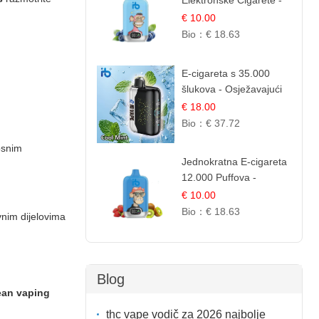
Elektronske Cigarete -
Plavi Malina Led |
€ 10.00
IBVape
Bio：
€ 18.63
E-cigareta s 35.000
šlukova - Osježavajući
Mentol | Čista i Svježa
€ 18.00
Okus
Bio：
€ 37.72
osnim
Jednokratna E-cigareta
12.000 Puffova -
Jagoda i Kivi | Sočna
€ 10.00
Voćna Kombinacija
Bio：
€ 18.63
vnim dijelovima
Blog
ean vaping
thc vape vodič za 2026 najbolje