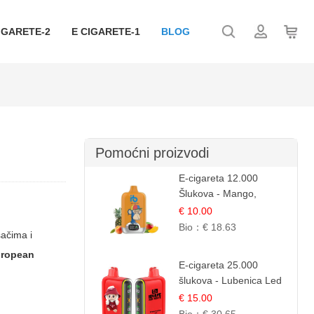
IGARETE-2
E CIGARETE-1
BLOG
Pomoćni proizvodi
E-cigareta 12.000
Šlukova - Mango,
Ananas, Breskva |
€ 10.00
Tropska Voćna
Bio：
€ 18.63
šačima i
Mješavina
uropean
E-cigareta 25.000
šlukova - Lubenica Led
| Osježavajući Ljetni
€ 15.00
Okus