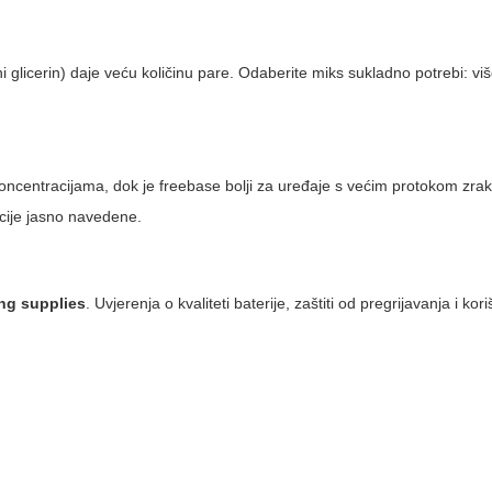
jni glicerin) daje veću količinu pare. Odaberite miks sukladno potrebi: v
 koncentracijama, dok je freebase bolji za uređaje s većim protokom zra
racije jasno navedene.
ng supplies
. Uvjerenja o kvaliteti baterije, zaštiti od pregrijavanja i kor