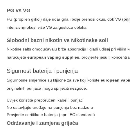
PG vs VG
PG (propilen glikol) daje udar grla i bolje prenosi okus, dok VG (bil
intenzivniji okus, više VG za gustoću oblaka.
Slobodni bazni nikotin vs Nikotinske soli
Nikotine salts omogućavaju brže apsorpciju i glađi udisaj pri višim
naručujete
european vaping supplies
, provjerite jesu li koncent
Sigurnost baterija i punjenja
Sigurnosne smjernice su ključne za sve koji koriste
european vapi
originalnih punjača mogu spriječiti nezgode.
Uvijek koristite preporučeni kabel i punjač
Ne ostavljajte uređaje na punjenju bez nadzora
Provjerite certifikate baterija (npr. IEC standardi)
Održavanje i zamjena grijača