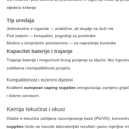
sljedeće kriterije:
Tip uređaja
Jednokratne e-cigarete — praktične, ali skuplje na duži rok
Pod sistemi — kompaktni, pogodniji za početnike
Modovi s izmjenjivim atomizerima — za naprednije korisnike
Kapacitet baterije i trajanje
Trajanje baterije i mogućnost brzog punjenja su ključni. Ako trgovi
zaštitama i kompatibilnosti punjača.
Kompatibilnost i rezervni dijelovi
Kvalitetni
european vaping supplies
omogućavaju zamjenu grijača,
i dobrim servisom.
Kemija tekućina i okusi
Odabir e-tekućina zahtijeva razumijevanje baze (PG/VG), koncentr
supplies
često se navode laboratorijski rezultati i jasno mjerljive vr