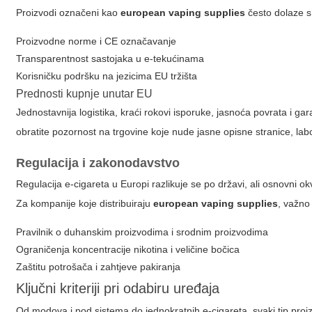
Proizvodi označeni kao
european vaping supplies
često dolaze s
Proizvodne norme i CE označavanje
Transparentnost sastojaka u e-tekućinama
Korisničku podršku na jezicima EU tržišta
Prednosti kupnje unutar EU
Jednostavnija logistika, kraći rokovi isporuke, jasnoća povrata i gar
obratite pozornost na trgovine koje nude jasne opisne stranice, labo
Regulacija i zakonodavstvo
Regulacija e-cigareta u Europi razlikuje se po državi, ali osnovni o
Za kompanije koje distribuiraju
european vaping supplies
, važno 
Pravilnik o duhanskim proizvodima i srodnim proizvodima
Ograničenja koncentracije nikotina i veličine bočica
Zaštitu potrošača i zahtjeve pakiranja
Ključni kriteriji pri odabiru uređaja
Od modova i pod sistema do jednokratnih e-cigareta, svaki tip proi