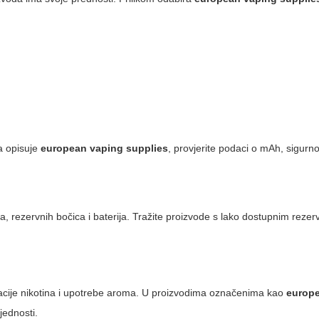
na opisuje
european vaping supplies
, provjerite podaci o mAh, sigurn
 rezervnih bočica i baterija. Tražite proizvode s lako dostupnim rezer
acije nikotina i upotrebe aroma. U proizvodima označenima kao
europ
ijednosti.