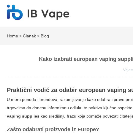
Home
>
Članak
>
Blog
Kako izabrati european vaping supplie
Vrij
Praktični vodič za odabir
european vaping s
U moru ponuda i brendova, razumijevanje kako odabrati prave proi
trgovcima da donesu informiranu odluku te pokriva ključne aspekte
vaping supplies
kao središnju frazu koja pomaže povezati čitatelj
Zašto odabrati proizvode iz Europe?