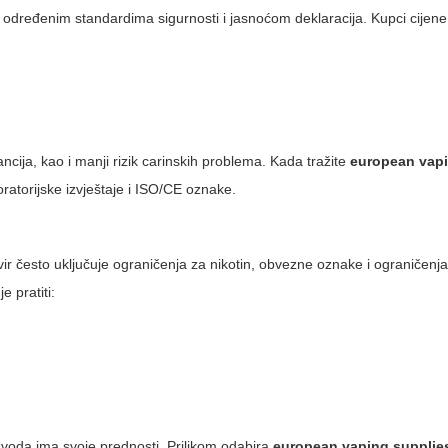
 određenim standardima sigurnosti i jasnoćom deklaracija. Kupci cijene
ancija, kao i manji rizik carinskih problema. Kada tražite
european vapi
ratorijske izvještaje i ISO/CE oznake.
kvir često uključuje ograničenja za nikotin, obvezne oznake i ograničenj
je pratiti:
zvoda ima svoje prednosti. Prilikom odabira
european vaping supplie