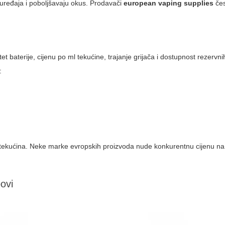
uređaja i poboljšavaju okus. Prodavači
european vaping supplies
čes
t baterije, cijenu po ml tekućine, trajanje grijača i dostupnost rezervnih
:
al i tekućina. Neke marke evropskih proizvoda nude konkurentnu cijenu n
povi