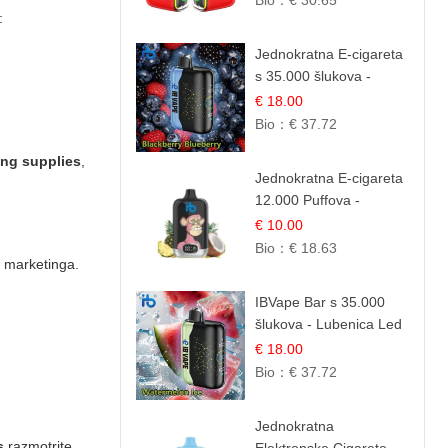
Bio：
€ 30.65
:
Jednokratna E-cigareta
s 35.000 šlukova -
Kupina & Borovnica |
€ 18.00
Intenzivna Mješavina
Bio：
€ 37.72
Šumskog Voća
ng supplies
,
Jednokratna E-cigareta
12.000 Puffova -
Ananas i Kokos
€ 10.00
Sladoled | Tropski
Bio：
€ 18.63
a marketinga.
Desert
IBVape Bar s 35.000
šlukova - Lubenica Led
| Osježavajući Ljetni
€ 18.00
Okus
Bio：
€ 37.72
Jednokratna
s
razmotrite