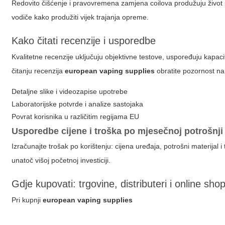
Redovito čišćenje i pravovremena zamjena coilova produžuju život 
vodiče kako produžiti vijek trajanja opreme.
Kako čitati recenzije i usporedbe
Kvalitetne recenzije uključuju objektivne testove, uspoređuju kapacite
čitanju recenzija
european vaping supplies
obratite pozornost na
Detaljne slike i videozapise upotrebe
Laboratorijske potvrde i analize sastojaka
Povrat korisnika u različitim regijama EU
Usporedbe cijene i troška po mjesečnoj potrošnji
Izračunajte trošak po korištenju: cijena uređaja, potrošni materij
unatoč višoj početnoj investiciji.
Gdje kupovati: trgovine, distributeri i online sho
Pri kupnji
european vaping supplies