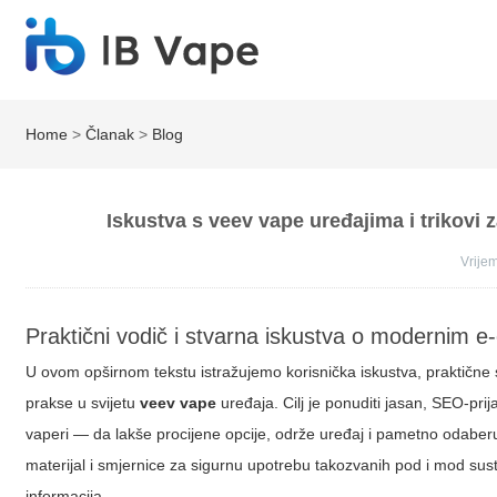
Home
>
Članak
>
Blog
Iskustva s veev vape uređajima i trikovi 
Vrij
Praktični vodič i stvarna iskustva o modernim 
U ovom opširnom tekstu istražujemo korisnička iskustva, praktične 
prakse u svijetu
veev vape
uređaja. Cilj je ponuditi jasan, SEO-prija
vaperi — da lakše procijene opcije, održe uređaj i pametno odaberu 
materijal i smjernice za sigurnu upotrebu takozvanih
pod
i mod sus
informacija.