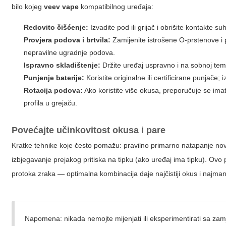
bilo kojeg
veev vape
kompatibilnog uređaja:
Redovito čišćenje:
Izvadite pod ili grijač i obrišite kontakte
Provjera podova i brtvila:
Zamijenite istrošene O-prstenove i pa
nepravilne ugradnje podova.
Ispravno skladištenje:
Držite uređaj uspravno i na sobnoj tempe
Punjenje baterije:
Koristite originalne ili certificirane punjače
Rotacija podova:
Ako koristite više okusa, preporučuje se imati
profila u grejaču.
Povećajte učinkovitost okusa i pare
Kratke tehnike koje često pomažu: pravilno primarno natapanje no
izbjegavanje prejakog pritiska na tipku (ako uređaj ima tipku). Ovo 
protoka zraka — optimalna kombinacija daje najčistiji okus i najman
Napomena: nikada nemojte mijenjati ili eksperimentirati sa zam