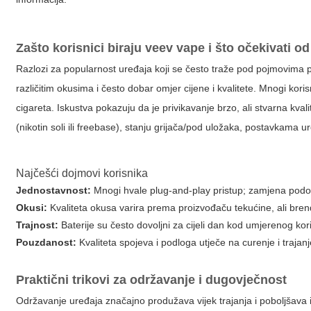
Zašto korisnici biraju
veev vape
i što očekivati od
Razlozi za popularnost uređaja koji se često traže pod pojmovima
različitim okusima i često dobar omjer cijene i kvalitete. Mnogi korisni
cigareta. Iskustva pokazuju da je privikavanje brzo, ali stvarna kvali
(nikotin soli ili freebase), stanju grijača/pod uložaka, postavkama
Najčešći dojmovi korisnika
Jednostavnost:
Mnogi hvale plug-and-play pristup; zamjena podov
Okusi:
Kvaliteta okusa varira prema proizvođaču tekućine, ali bre
Trajnost:
Baterije su često dovoljni za cijeli dan kod umjerenog koriš
Pouzdanost:
Kvaliteta spojeva i podloga utječe na curenje i trajanj
Praktični trikovi za održavanje i dugovječnost
Održavanje uređaja značajno produžava vijek trajanja i poboljšava i