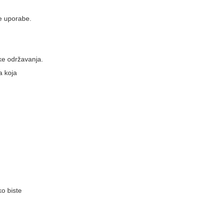
je uporabe.
ke održavanja.
a koja
o biste