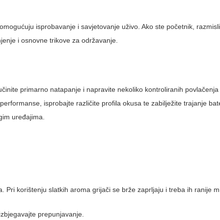
ne omogućuju isprobavanje i savjetovanje uživo. Ako ste početnik, razmisli
njenje i osnovne trikove za održavanje.
činite primarno natapanje i napravite nekoliko kontroliranih povlačenja
 performanse, isprobajte različite profila okusa te zabilježite trajanje bate
gim uređajima.
 Pri korištenju slatkih aroma grijači se brže zaprljaju i treba ih ranije mi
 izbjegavajte prepunjavanje.