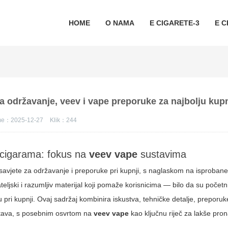
HOME
O NAMA
E CIGARETE-3
E C
za održavanje, veev i vape preporuke za najbolju kup
eme：2025-12-27
Klik：
244
e-cigarama: fokus na
veev vape
sustavima
savjete za održavanje i preporuke pri kupnji, s naglaskom na isproban
teljski i razumljiv materijal koji pomaže korisnicima — bilo da su početnic
pri kupnji. Ovaj sadržaj kombinira iskustva, tehničke detalje, preporuk
tava, s posebnim osvrtom na
veev vape
kao ključnu riječ za lakše pro