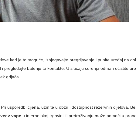
 dijelove kad je to moguće, izbjegavajte pregrijavanje i punite uređaj na d
i pregledajte bateriju te kontakte. U slučaju curenja odmah očistite uređ
ek grijača.
 Pri usporedbi cijena, uzmite u obzir i dostupnost rezervnih dijelova. B
a
veev vape
u internetskoj trgovini ili pretraživanju može pomoći u pron