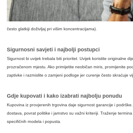
često glatkiji doživljaj pri višim koncentracijama).
Sigurnosni savjeti i najbolji postupci
Sigurnost bi uvijek trebala biti prioritet. Uvijek koristite originalne
prozračenom mjestu. Ako primijetite neobičan miris, promijenite pod 
zaptivke i razmislite o zamjeni podloge jer curenje često skraćuje vij
Gdje kupovati i kako izabrati najbolju ponudu
Kupovina iz provjerenih trgovina daje sigurnost garancije i podrške.
dostava, povrat politike i jamstvo su važni kriteriji. Traženje termin
specifičnih modela i popusta.