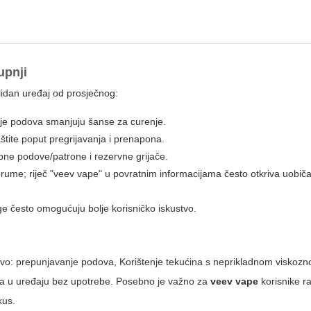
upnji
olidan uređaj od prosječnog:
anje podova smanjuju šanse za curenje.
štite poput pregrijavanja i prenapona.
ne podove/patrone i rezervne grijače.
forume; riječ "veev vape" u povratnim informacijama često otkriva uobi
e često omogućuju bolje korisničko iskustvo.
ustvo: prepunjavanje podova, Korištenje tekućina s neprikladnom viskozn
va u uređaju bez upotrebe. Posebno je važno za
veev vape
korisnike r
kus.