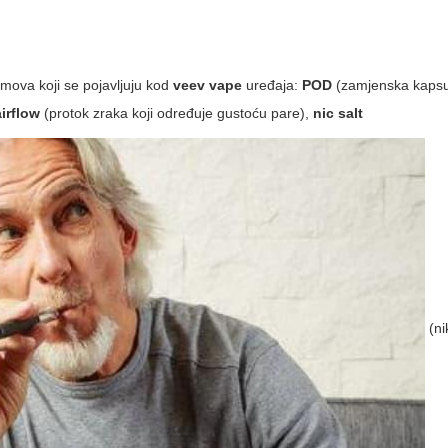
jmova koji se pojavljuju kod
veev vape
uređaja:
POD
(zamjenska kapsu
airflow
(protok zraka koji određuje gustoću pare),
nic salt
(ni