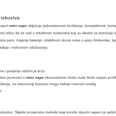
 iskustva
 poput
veev vape
uključuju jednostavnost korištenja, kompaktnost, komp
ci ističu da se radi o intuitivnim sustavima koji su idealni za tranziciju s
teta pare, trajanje baterije i stabilnost okusa ovise o paru čimbenika: ti
 uređaja i redovnom održavanju.
a i punjenje obično je brzo.
ndovi povezani s
veev vape
ekosustavom često nude širok raspon profil
tenja, no intenzivniji korisnici mogu trebati rezervni uređaj.
e.
skustvo. Slijede provjerene metode koje koriste iskusni vaperi za optim