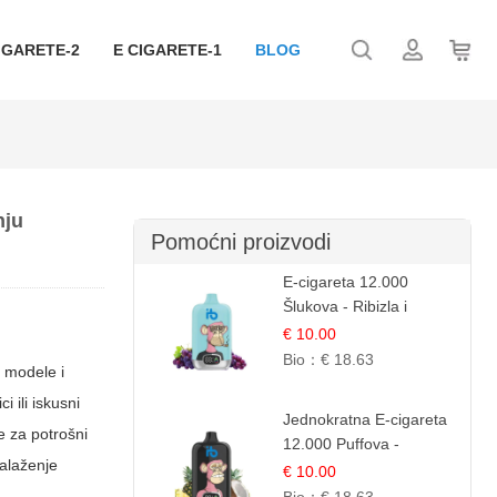
IGARETE-2
E CIGARETE-1
BLOG
nju
Pomoćni proizvodi
E-cigareta 12.000
Šlukova - Ribizla i
Grožđe | Elegantna
€ 10.00
Voćna Kombinacija
Bio：
€ 18.63
e modele i
i ili iskusni
Jednokratna E-cigareta
e za potrošni
12.000 Puffova -
nalaženje
Ananas i Kokos
€ 10.00
Sladoled | Tropski