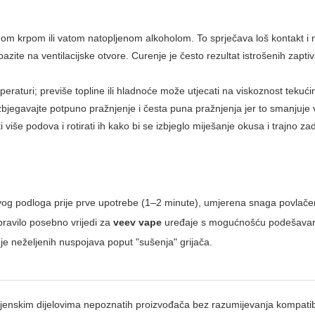
 suhom krpom ili vatom natopljenom alkoholom. To sprječava loš kontakt i
zite na ventilacijske otvore. Curenje je često rezultat istrošenih zaptiva
raturi; previše topline ili hladnoće može utjecati na viskoznost tekućin
; izbjegavajte potpuno pražnjenje i česta puna pražnjenja jer to smanjuje v
 više podova i rotirati ih kako bi se izbjeglo miješanje okusa i trajno za
vog podloga prije prve upotrebe (1–2 minute), umjerena snaga povlačen
pravilo posebno vrijedi za
veev vape
uređaje s mogućnošću podešavanj
je neželjenih nuspojava poput "sušenja" grijača.
jenskim dijelovima nepoznatih proizvođača bez razumijevanja kompatibi