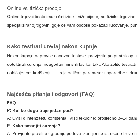
Online vs. fizička prodaja
Online trgovci često imaju širi izbor i niže cijene, no fizičke trgovi
specijaliziranoj trgovini gdje će vam osoblje pokazati rukovanje, pu
Kako testirati uređaj nakon kupnje
Nakon kupnje napravite osnovne testove: provjerite potpuni sklop, u
detektirali curenje, neugodan miris ili loš kontakt. Ako želite testirati
uobičajenom korištenju — to je odličan parametar usporedbe s dru
Najčešća pitanja i odgovori (FAQ)
FAQ:
P: Koliko dugo traje jedan pod?
A: Ovisi o intenzitetu korištenja i vrsti tekućine; prosječno 3–14 dana.
P: Kako smanjiti curenje?
A: Provjerite pravilnu ugradnju podova, zamijenite istrošene brtve i