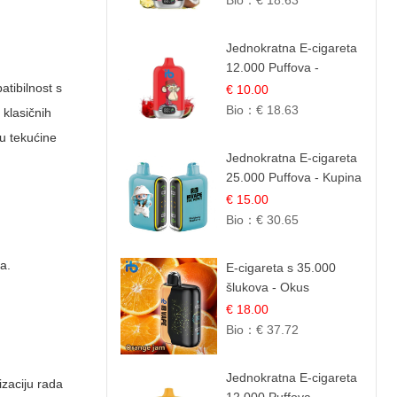
Bio：
€ 18.63
Desert
Jednokratna E-cigareta
12.000 Puffova -
Lubenica Sladoled |
atibilnost s
€ 10.00
Ljetna Desertna Aroma
Bio：
€ 18.63
 klasičnih
pu tekućine
Jednokratna E-cigareta
25.000 Puffova - Kupina
& Borovnica | Šumska
€ 15.00
Voćna Mješavina
Bio：
€ 30.65
a.
E-cigareta s 35.000
šlukova - Okus
Narančinog Džema |
€ 18.00
Dugotrajno Iskustvo
Bio：
€ 37.72
Jednokratna E-cigareta
izaciju rada