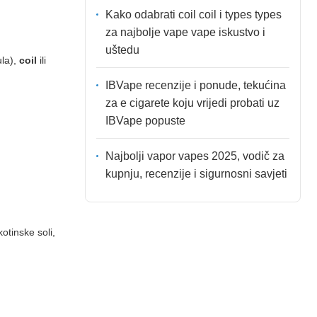
Kako odabrati coil coil i types types
za najbolje vape vape iskustvo i
uštedu
la),
coil
ili
IBVape recenzije i ponude, tekućina
za e cigarete koju vrijedi probati uz
IBVape popuste
Najbolji vapor vapes 2025, vodič za
kupnju, recenzije i sigurnosni savjeti
kotinske soli,