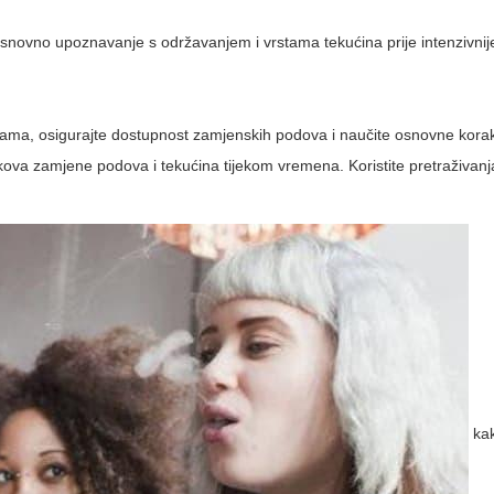
osnovno upoznavanje s održavanjem i vrstama tekućina prije intenzivni
zijama, osigurajte dostupnost zamjenskih podova i naučite osnovne kora
škova zamjene podova i tekućina tijekom vremena. Koristite pretraživanj
kak