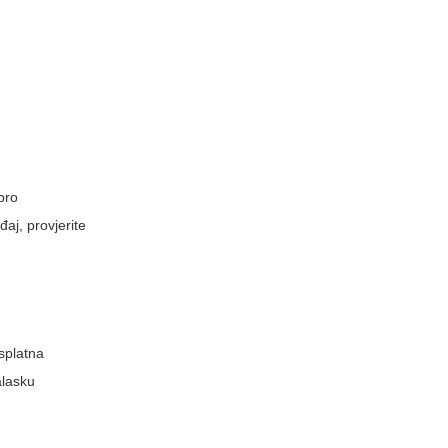
obro
aj, provjerite
esplatna
alasku