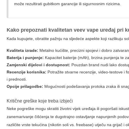
može rezultirati gubitkom garancije ili sigurnosnim rizicima.
Kako prepoznati kvalitetan
veev vape
uređaj pri k
Kada kupujete, obratite pažnju na sljedeće aspekte koji razlikuju s
Kvaliteta izrade:
Metalno kućište, precizni spojevi i dobro zatvar
Baterija i punjenje:
Kapacitet baterije (mAh), brzina punjenja te za
Zamjenski dijelovi i dostupnost:
Pouzdan brand nudi lako dostup
Recenzije korisnika:
Potražite stvarne recenzije, video-testove i 
i prednosti.
Opcije prilagodbe:
Mogućnosti podešavanja protoka zraka ili snag
Kritične greške koje treba izbjeći
Neke pogreške mogu skratiti životni vijek uređaja ili pogoršati isk
zanemarivanje čišćenja te dugotrajno ostavljanje napunjenih podo
različite vrste tekućina (nikotin soli vs. freebase) utječu na grijač i o