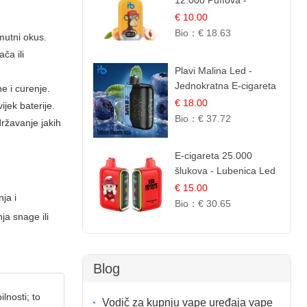
12.000 Puffova -
Breskva i Voćni Sok |
€ 10.00
Osježavajuća Voćna
Bio：
€ 18.63
 mutni okus.
Mješavina
ča ili
Plavi Malina Led -
Jednokratna E-cigareta
e i curenje.
s 35.000 šlukova |
€ 18.00
ijek baterije.
IBVape
Bio：
€ 37.72
državanje jakih
E-cigareta 25.000
šlukova - Lubenica Led
| Osježavajući Ljetni
€ 15.00
ja i
Okus
Bio：
€ 30.65
a snage ili
Blog
lnosti; to
Vodič za kupnju vape uređaja vape