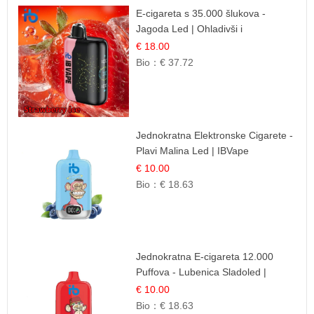
E-cigareta s 35.000 šlukova -
Jagoda Led | Ohladivši i
Osježavajući Okus
€ 18.00
Bio：
€ 37.72
Jednokratna Elektronske Cigarete -
Plavi Malina Led | IBVape
€ 10.00
Bio：
€ 18.63
Jednokratna E-cigareta 12.000
Puffova - Lubenica Sladoled |
Ljetna Desertna Aroma
€ 10.00
Bio：
€ 18.63