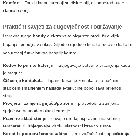
Komfort
– Tanki i lagani uređaji su diskretniji, ali ponekad nude
slabiju bateriju.
Praktični savjeti za dugovječnost i održavanje
Ispravna njega
handy elektronske cigarete
produžuje vijek
trajanja i poboljšava okus. Slijedite sljedeće korake redovito kako bi
vaš uređaj funkcionirao besprijekorno:
Redovito punite bateriju
– izbjegavajte potpuno pražnjenje kada
je moguće.
Čišćenje kontakata
– lagano brisanje kontakata pamučnim
štapićem smanjenjem naslaga e-tekućine poboljšava prijenos
struje.
Provjera i zamjena grijača/patrone
– pravodobna zamjena
sprječava neugodan okus i curenje.
Pravilno skladištenje
– čuvajte uređaj uspravno i na sobnoj
temperaturi, izbjegavajte visoku vlažnost i izravno sunce.
Koristite preporučene tekućine
– proizvođači često specificiraju