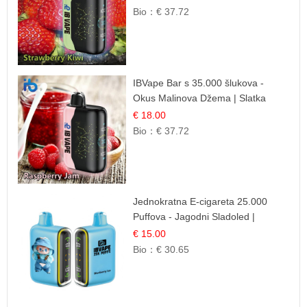
Bio：
€ 37.72
IBVape Bar s 35.000 šlukova -
Okus Malinova Džema | Slatka
Voćna Aroma
€ 18.00
Bio：
€ 37.72
Jednokratna E-cigareta 25.000
Puffova - Jagodni Sladoled |
Kremasta Slatka Okus
€ 15.00
Bio：
€ 30.65