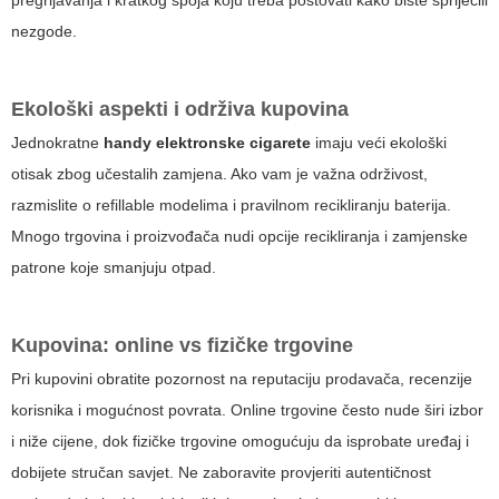
pregrijavanja i kratkog spoja koju treba poštovati kako biste spriječili
nezgode.
Ekološki aspekti i održiva kupovina
Jednokratne
handy elektronske cigarete
imaju veći ekološki
otisak zbog učestalih zamjena. Ako vam je važna održivost,
razmislite o refillable modelima i pravilnom recikliranju baterija.
Mnogo trgovina i proizvođača nudi opcije recikliranja i zamjenske
patrone koje smanjuju otpad.
Kupovina: online vs fizičke trgovine
Pri kupovini obratite pozornost na reputaciju prodavača, recenzije
korisnika i mogućnost povrata. Online trgovine često nude širi izbor
i niže cijene, dok fizičke trgovine omogućuju da isprobate uređaj i
dobijete stručan savjet. Ne zaboravite provjeriti autentičnost