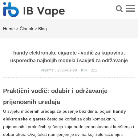
Home
>
Članak
>
Blog
handy elektronske cigarete - vodič za kupovinu,
usporedba najboljih modela i savjeti za održavanje
Vrijeme：2026-01-29
Klik：
222
Praktični vodič: odabir i održavanje
prijenosnih uređaja
U svijetu modernih uređaja za pušenje bez dima, pojam
handy
elektronske cigarete
često se koristi za opis kompaktnih,
prijenosnih i praktičnih rješenja koja nude jednostavnost korištenja i
dobar okus. Ovaj tekst namijenjen je svima koji žele razumjeti