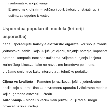
i automatsko isključivanje.
Ergonomski dizajn
– veličina i oblik trebaju pristajati ruci i
ustima za ugodno iskustvo.
Usporedba popularnih modela (kriteriji
usporedbe)
Kada uspoređujete
handy elektronske cigarete
, korisno je izraditi
jednostavnu tablicu koja uključuje: cijenu, trajanje baterije, kapacitet
patrone, kompatibilnost s tekućinama, vrijeme punjenja i ocjenu
korisničkog iskustva. Iako ne navodimo brendove po imenu,
pružamo smjernice kako interpretirati tehničke podatke:
Cijena vs kvaliteta
– Pametno je razlikovati jeftine jednokratne
opcije koje su praktične za povremenu uporabu i višekratne modele
koji dugoročno ostvaruju uštedu.
Autonomija
– Modeli s većim mAh pružaju dulji rad ali mogu
povećati težinu uređaja.