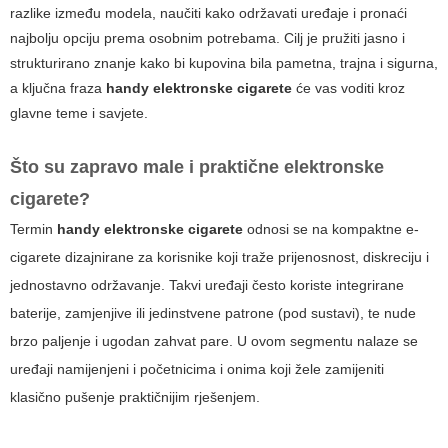
razlike između modela, naučiti kako održavati uređaje i pronaći
najbolju opciju prema osobnim potrebama. Cilj je pružiti jasno i
strukturirano znanje kako bi kupovina bila pametna, trajna i sigurna,
a ključna fraza
handy elektronske cigarete
će vas voditi kroz
glavne teme i savjete.
Što su zapravo male i praktične elektronske
cigarete?
Termin
handy elektronske cigarete
odnosi se na kompaktne e-
cigarete dizajnirane za korisnike koji traže prijenosnost, diskreciju i
jednostavno održavanje. Takvi uređaji često koriste integrirane
baterije, zamjenjive ili jedinstvene patrone (pod sustavi), te nude
brzo paljenje i ugodan zahvat pare. U ovom segmentu nalaze se
uređaji namijenjeni i početnicima i onima koji žele zamijeniti
klasično pušenje praktičnijim rješenjem.