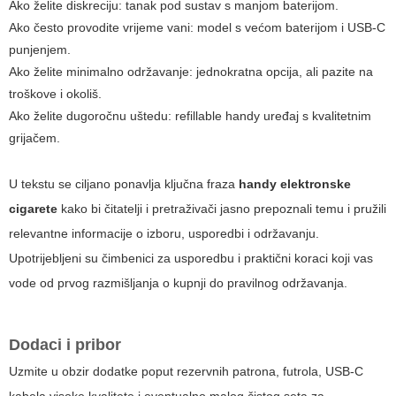
Ako želite diskreciju: tanak pod sustav s manjom baterijom.
Ako često provodite vrijeme vani: model s većom baterijom i USB-C
punjenjem.
Ako želite minimalno održavanje: jednokratna opcija, ali pazite na
troškove i okoliš.
Ako želite dugoročnu uštedu: refillable handy uređaj s kvalitetnim
grijačem.
U tekstu se ciljano ponavlja ključna fraza
handy elektronske
cigarete
kako bi čitatelji i pretraživači jasno prepoznali temu i pružili
relevantne informacije o izboru, usporedbi i održavanju.
Upotrijebljeni su čimbenici za usporedbu i praktični koraci koji vas
vode od prvog razmišljanja o kupnji do pravilnog održavanja.
Dodaci i pribor
Uzmite u obzir dodatke poput rezervnih patrona, futrola, USB-C