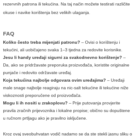
rezervnih patrona ili tekućina. Na taj način možete testirati različite
okuse i navike korištenja bez velikih ulaganja.
FAQ
Koliko često treba mijenjati patronu?
– Ovisi o korištenju i
tekućini, ali uobičajeno svaka 1–3 tjedna za redovite korisnike.
Jesu li handy uređaji sigurni za svakodnevno korištenje?
–
Da, ako se pridržavate preporuka proizvođača, koristite originalne
punjače i redovito održavate uređaj.
Koja tekućina najbolje odgovara ovim uređajima?
– Uređaji
male snage najbolje reagiraju na nic-salt tekućine ili tekućine niže
viskoznosti preporučene od proizvođača.
Mogu li ih nositi u zrakoplovu?
– Prije putovanja provjerite
pravila zračnih prijevoznika i lokalne propise; obično su dopuštene
u ručnom prtljagu ako je pravilno isključene.
Kroz ovaj sveobuhvatan vodič nadamo se da ste stekli jasnu sliku o