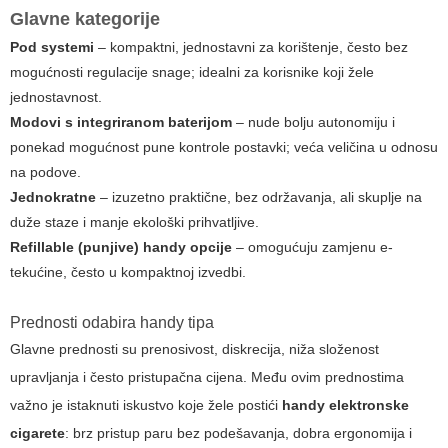
Glavne kategorije
Pod systemi
– kompaktni, jednostavni za korištenje, često bez
mogućnosti regulacije snage; idealni za korisnike koji žele
jednostavnost.
Modovi s integriranom baterijom
– nude bolju autonomiju i
ponekad mogućnost pune kontrole postavki; veća veličina u odnosu
na podove.
Jednokratne
– izuzetno praktične, bez održavanja, ali skuplje na
duže staze i manje ekološki prihvatljive.
Refillable (punjive) handy opcije
– omogućuju zamjenu e-
tekućine, često u kompaktnoj izvedbi.
Prednosti odabira
handy
tipa
Glavne prednosti su prenosivost, diskrecija, niža složenost
upravljanja i često pristupačna cijena. Među ovim prednostima
važno je istaknuti iskustvo koje žele postići
handy elektronske
cigarete
: brz pristup paru bez podešavanja, dobra ergonomija i