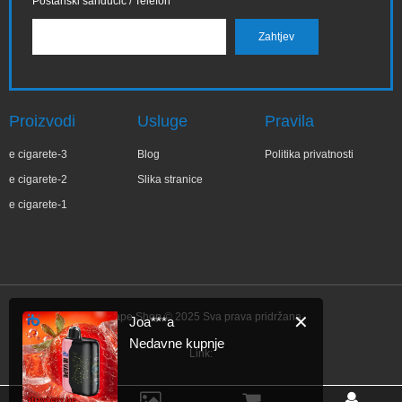
Poštanski sandučić / Telefon
Proizvodi
Usluge
Pravila
e cigarete-3
Blog
Politika privatnosti
e cigarete-2
Slika stranice
e cigarete-1
IBVape Shop © 2025 Sva prava pridržana.
✕
Joa***a
Nedavne kupnje
Link: