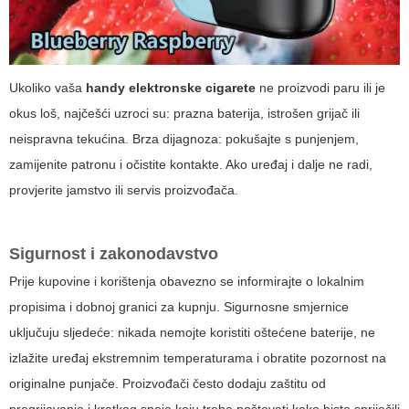
Ukoliko vaša
handy elektronske cigarete
ne proizvodi paru ili je
okus loš, najčešći uzroci su: prazna baterija, istrošen grijač ili
neispravna tekućina. Brza dijagnoza: pokušajte s punjenjem,
zamijenite patronu i očistite kontakte. Ako uređaj i dalje ne radi,
provjerite jamstvo ili servis proizvođača.
Sigurnost i zakonodavstvo
Prije kupovine i korištenja obavezno se informirajte o lokalnim
propisima i dobnoj granici za kupnju. Sigurnosne smjernice
uključuju sljedeće: nikada nemojte koristiti oštećene baterije, ne
izlažite uređaj ekstremnim temperaturama i obratite pozornost na
originalne punjače. Proizvođači često dodaju zaštitu od