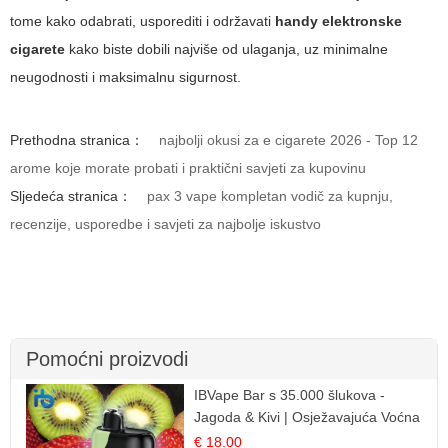
tome kako odabrati, usporediti i održavati
handy elektronske
cigarete
kako biste dobili najviše od ulaganja, uz minimalne
neugodnosti i maksimalnu sigurnost.
Prethodna stranica：
najbolji okusi za e cigarete 2026 - Top 12
arome koje morate probati i praktični savjeti za kupovinu
Sljedeća stranica：
pax 3 vape kompletan vodič za kupnju,
recenzije, usporedbe i savjeti za najbolje iskustvo
Pomoćni proizvodi
IBVape Bar s 35.000 šlukova -
Jagoda & Kivi | Osježavajuća Voćna
Mješavina
€ 18.00