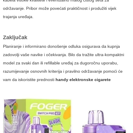
kabela visoke kvalitete i eventualno malog čistog seta za
održavanje. Pribor može povećati praktičnost i produžiti vijek
trajanja uređaja.
Zaključak
Planiranje i informirano donošenje odluka osigurava da kupnja
zadovolji vaše navike i očekivanja. Bilo da tražite ultra-kompaktni
model za svaki dan ili refillable uređaj za dugoročnu uporabu,
razumijevanje osnovnih kriterija i pravilno održavanje pomoći će
vam da iskoristite prednosti
handy elektronske cigarete