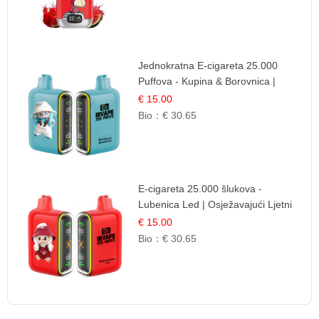
Jednokratna E-cigareta 25.000
Puffova - Kupina & Borovnica |
Šumska Voćna Mješavina
€ 15.00
Bio：
€ 30.65
E-cigareta 25.000 šlukova -
Lubenica Led | Osježavajući Ljetni
Okus
€ 15.00
Bio：
€ 30.65